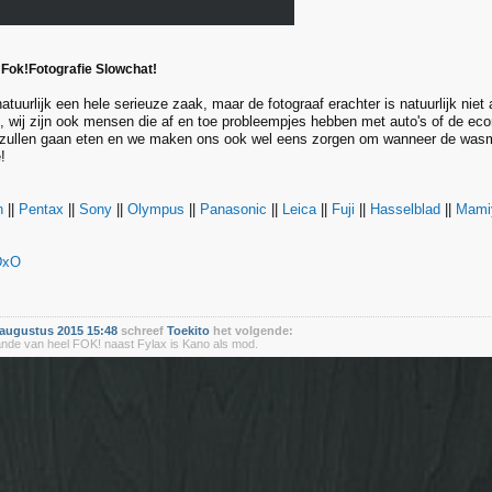
 Fok!Fotografie Slowchat!
natuurlijk een hele serieuze zaak, maar de fotograaf erachter is natuurlijk niet 
, wij zijn ook mensen die af en toe probleempjes hebben met auto's of de eco
zullen gaan eten en we maken ons ook wel eens zorgen om wanneer de wasma
!
n
||
Pentax
||
Sony
||
Olympus
||
Panasonic
||
Leica
||
Fuji
||
Hasselblad
||
Mami
DxO
augustus 2015 15:48
schreef
Toekito
het volgende:
ande van heel FOK! naast Fylax is Kano als mod.