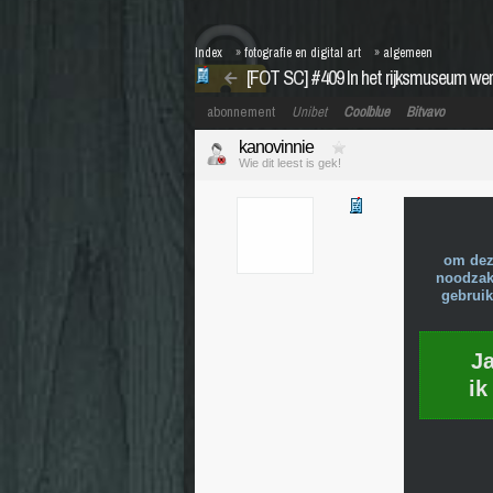
Index
»
fotografie en digital art
»
algemeen
[FOT SC] #409 In het rijksmuseum we
abonnement
Unibet
Coolblue
Bitvavo
kanovinnie
Wie dit leest is gek!
om dez
noodzake
gebruik
J
ik