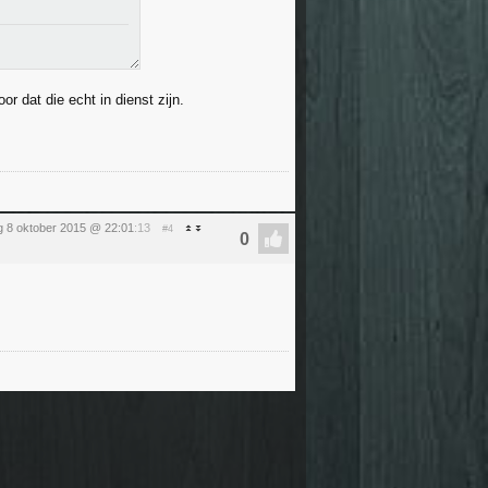
r dat die echt in dienst zijn.
 8 oktober 2015 @ 22:01
:13
#4