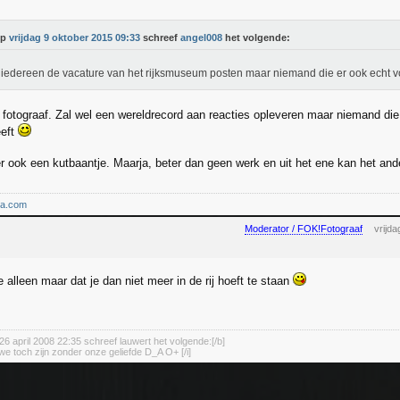
Op
vrijdag 9 oktober 2015 09:33
schreef
angel008
het volgende:
e iedereen de vacature van het rijksmuseum posten maar niemand die er ook echt 
fotograaf. Zal wel een wereldrecord aan reacties opleveren maar niemand die h
eeft
er ook een kutbaantje. Maarja, beter dan geen werk en uit het ene kan het an
ma.com
Moderator / FOK!Fotograaf
vrijd
 je alleen maar dat je dan niet meer in de rij hoeft te staan
26 april 2008 22:35 schreef lauwert het volgende:[/b]
we toch zijn zonder onze geliefde D_A O+ [/i]