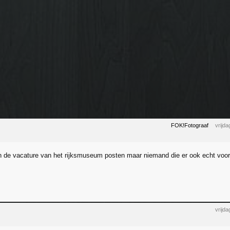
FOK!Fotograaf
vrijd
en de vacature van het rijksmuseum posten maar niemand die er ook echt voo
vrijd