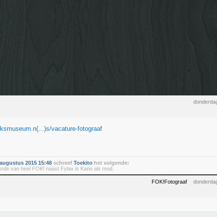
donderdag
ijksmuseum.n(...)s/vacature-fotograaf
augustus 2015 15:48
schreef
Toekito
het volgende:
ande van heel FOK! naast Fylax is Kano als mod.
FOK!Fotograaf
donderdag