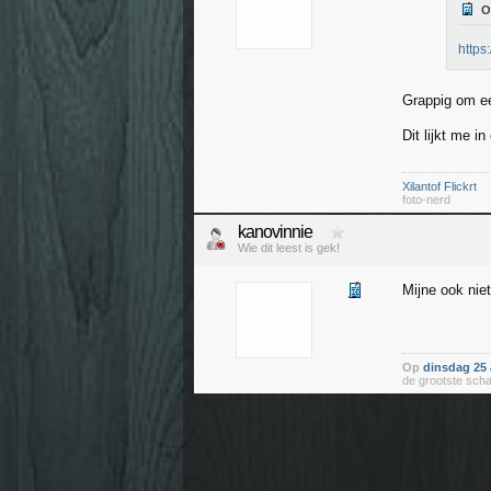
https
Grappig om een
Dit lijkt me in
Xilantof Flickrt
foto-nerd
kanovinnie
Wie dit leest is gek!
Mijne ook nie
Op
dinsdag 25 
de grootste sch