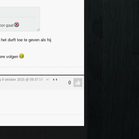
voor gaat
et durft toe te geven als hij
dere volgen
ag 9 oktober 2015 @ 09:37
:59
#7