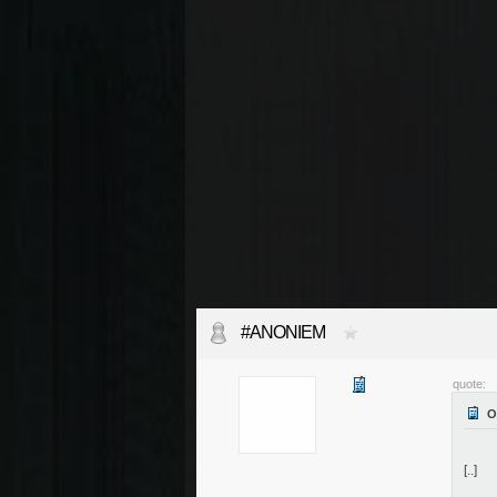
#ANONIEM
quote:
[..]