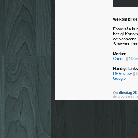
Welkom bij de
Fotografie is 
bezig! Kortom
we vanavond 
Slowchat time
Merken
Canon
||
Niko
Handige Links
DPReview
||
Google
Op
dinsdag 25 
de grootste sch