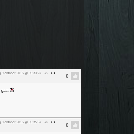
ag 9 oktober 2015 @ 09:33
:24
#5
r gaat
ag 9 oktober 2015 @ 09:35
:54
#6