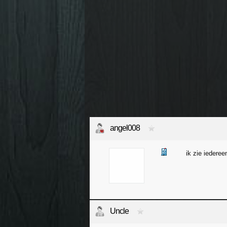
angel008
ik zie iedere
Uncle