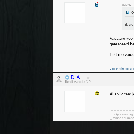
quote:
ik zi
Vacature voor 
gereageerd h
Lijkt me verd
vincentriemers
D_A
Ben jij van die © ?
Al solliciteer
[b] Op Zaterdag 
[i] Waar zouden 