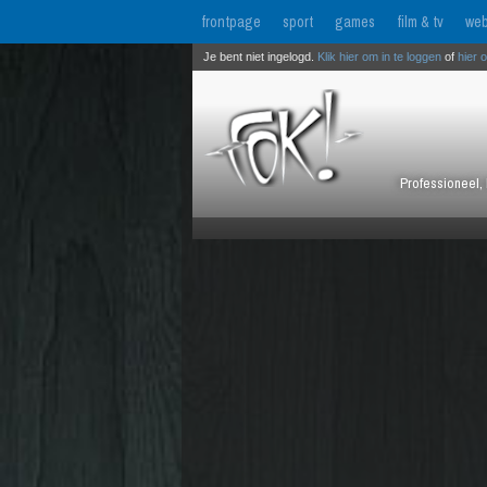
frontpage
sport
games
film & tv
web
Je bent niet ingelogd.
Klik hier om in te loggen
of
hier 
Professioneel, 