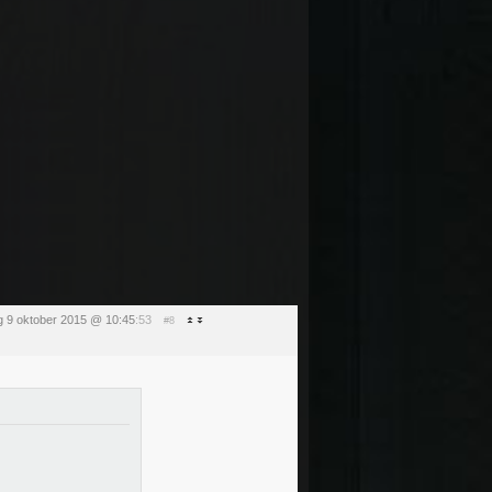
ag 9 oktober 2015 @ 10:45
:53
#8