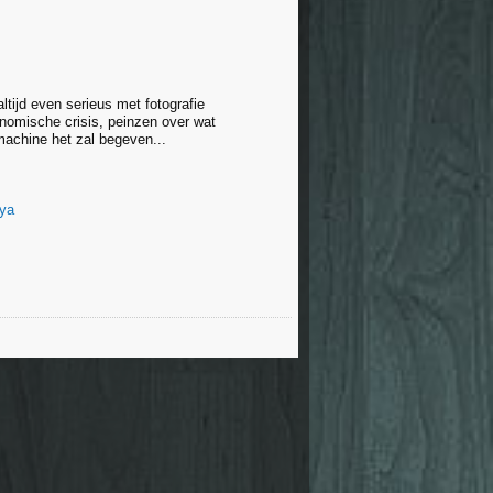
altijd even serieus met fotografie
nomische crisis, peinzen over wat
chine het zal begeven...
ya