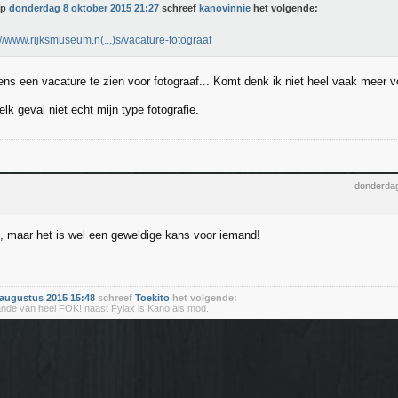
Op
donderdag 8 oktober 2015 21:27
schreef
kanovinnie
het volgende:
://www.rijksmuseum.n(...)s/vacature-fotograaf
s een vacature te zien voor fotograaf... Komt denk ik niet heel vaak meer voo
 elk geval niet echt mijn type fotografie.
donderdag
t, maar het is wel een geweldige kans voor iemand!
augustus 2015 15:48
schreef
Toekito
het volgende:
ande van heel FOK! naast Fylax is Kano als mod.