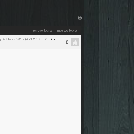
actieve topics
nieuwe topics
 8 oktober 2015 @ 21:27
:38
#1