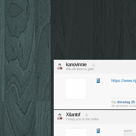
kanovinnie
Wie dit leest is gek!
https://www.r
Op
dinsdag 25 
de grootste sch
Xilantof
I keep you in the holes
quote: