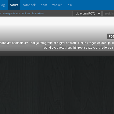
log
forum
fotoboek
chat
zoeken
dm
om een gratis account aan te maken
.
FO
hobbyist of amateur? Toon je fotografie of digital art werk, stel je vragen en deel je 
workflow, photoshop, lightroom enzovoort. Iedereen 