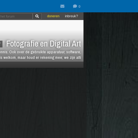
doneren
inbreuk?
Fotografie en Digital Art
T
kennis. Ook over de gebruikte apparatuur, software,
is welkom, maar houd er rekening mee; we zijn alti