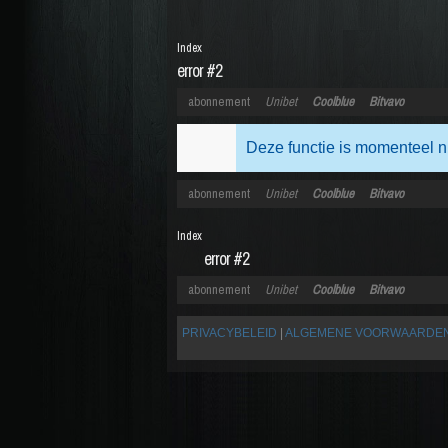
Index
error #2
abonnement
Unibet
Coolblue
Bitvavo
Deze functie is momenteel n
abonnement
Unibet
Coolblue
Bitvavo
Index
error #2
abonnement
Unibet
Coolblue
Bitvavo
PRIVACYBELEID
|
ALGEMENE VOORWAARDE