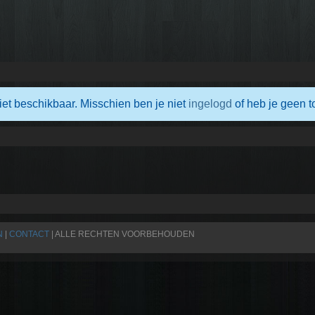
iet beschikbaar. Misschien ben je niet
ingelogd
of heb je geen t
N
|
CONTACT
| ALLE RECHTEN VOORBEHOUDEN