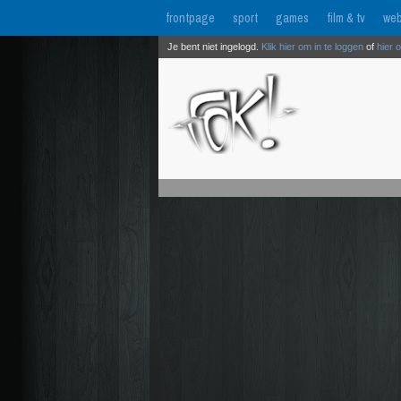
frontpage
sport
games
film & tv
web
Je bent niet ingelogd.
Klik hier om in te loggen
of
hier 