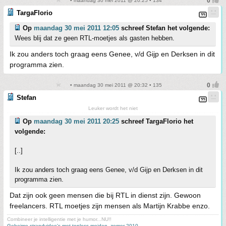
• maandag 30 mei 2011 @ 20:25 • 134
TargaFlorio
Op
maandag 30 mei 2011 12:05
schreef Stefan het volgende:
Wees blij dat ze geen RTL-moetjes als gasten hebben.
Ik zou anders toch graag eens Genee, v/d Gijp en Derksen in dit
programma zien.
• maandag 30 mei 2011 @ 20:32 • 135
Stefan
Leuker wordt het niet
Op
maandag 30 mei 2011 20:25
schreef TargaFlorio het
volgende:
[..]
Ik zou anders toch graag eens Genee, v/d Gijp en Derksen in dit
programma zien.
Dat zijn ook geen mensen die bij RTL in dienst zijn. Gewoon
freelancers. RTL moetjes zijn mensen als Martijn Krabbe enzo.
Combineer je intelligentie met je humor...NU!!
Geheime strandvideo's met topless meiden, zomer 2010