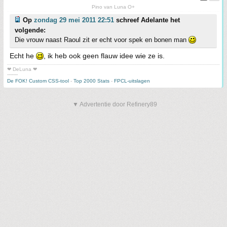
Pino van Luna O+
Op
zondag 29 mei 2011 22:51
schreef Adelante het
volgende:
Die vrouw naast Raoul zit er echt voor spek en bonen man
Echt he
, ik heb ook geen flauw idee wie ze is.
❤ DeLuna ❤
-------
De FOK! Custom CSS-tool
-
Top 2000 Stats
-
FPCL-uitslagen
▼ Advertentie door Refinery89