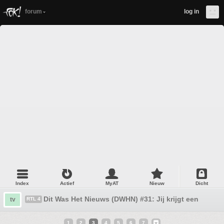
forum
log in
Index
Actief
MyAT
Nieuw
Dicht
Dit Was Het Nieuws (DWHN) #31: Jij krijgt een biljart!
tv
RTL 4
1
2
3
4
5
6
7