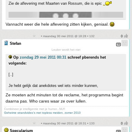
Zie de aflevering met Maarten van Rossum, die is epic
Vannacht weer die hele aflevering zitten kijken, geniaal.
• maandag 30 mei 2011 @ 18:28 • 132
Stefan
Leuker wordt het niet
Op
zondag 29 mei 2011 00:31
schreef pberends het
volgende:
[..]
Je hebt gelijk dat anekdotes wel iets minder kunnen,
Ze moeten acht minuten tot de reclame, het programma begint
daarna pas. Who cares waar ze over lullen.
Combineer je intelligentie met je humor...NU!!
Geheime strandvideo's met topless meiden, zomer 2010
• maandag 30 mei 2011 @ 18:31 • 133
Specularium