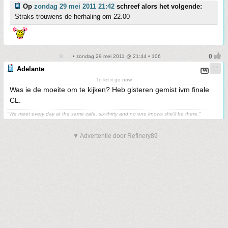
Op
zondag 29 mei 2011 21:42
schreef alors het volgende:
Straks trouwens de herhaling om 22.00
• zondag 29 mei 2011 @ 21:44 • 106
Adelante
To let it go now
Was ie de moeite om te kijken? Heb gisteren gemist ivm finale
CL.
"We meet every day at the same cafe, six-thirty and no one knows she'll be there."
▼ Advertentie door Refinery89