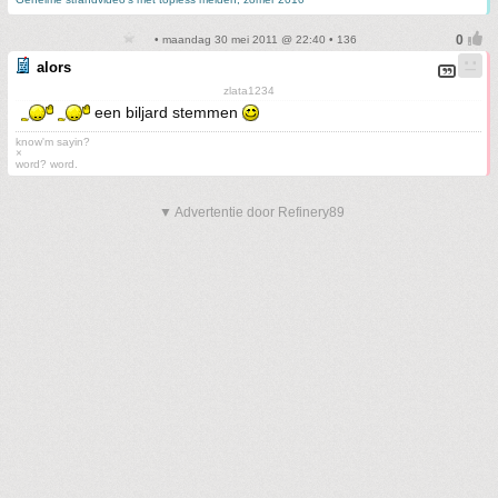
• maandag 30 mei 2011 @ 22:40 • 136
alors
zlata1234
een biljard stemmen
know'm sayin?
×
word? word.
▼ Advertentie door Refinery89