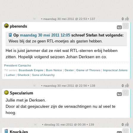
• maandag 30 mei 2011 @ 22:53 • 137
pberends
Op
maandag 30 mei 2011 12:05
schreef Stefan het volgende:
Wees blij dat ze geen RTL-moetjes als gasten hebben.
Het is juist jammer dat ze niet wat RTL-sterren erbij hebben
zitten. Hopelijk volgend seizoen Johan Derksen en co.
President Camacho
TV series:
Boardwalk Empire
|
Burn Notice
|
Dexter
|
Game of Thrones
|
Impractical Jokers
|
Luther
|
Sherlock
|
Sons of Anarchy
• maandag 30 mei 2011 @ 22:56 • 138
Specularium
Jullie met je Derksen.
Door al dat geejaculeer zijn de verwachtingen nu al veel te
hoog.
• dinsdag 31 mei 2011 @ 00:36 • 139
Knuck-les