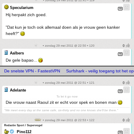
• zondag 29 mei 2011 @ 22:45 • 119
Specularium
Hij herpakt zich goed.
"Dat kun je toch ook allemaal doen als je vrouw geen kanker
heeft?"
• zondag 29 mei 2011 @ 22:50 • 120
Aalbers
De gele bapao...
De snelste VPN - FastestVPN
Surfshark - veilig toegang tot het op
• zondag 29 mei 2011 @ 22:51 • 121
Adelante
To let it go now
Die vrouw naast Raoul zit er echt voor spek en bonen man
"We meet every day at the same cafe, six-thirty and no one knows she'll be there."
• zondag 29 mei 2011 @ 22:53 • 122
Redactie Sport / Supervogel
Pino112