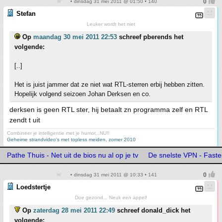
• dinsdag 31 mei 2011 @ 01:50 • 140
Stefan
Leuker wordt het niet
Op
maandag 30 mei 2011 22:53
schreef pberends het
volgende:
[..]
Het is juist jammer dat ze niet wat RTL-sterren erbij hebben zitten.
Hopelijk volgend seizoen Johan Derksen en co.
derksen is geen RTL ster, hij betaalt zn programma zelf en RTL
zendt t uit
Combineer je intelligentie met je humor...NU!!
Geheime strandvideo's met topless meiden, zomer 2010
Pathe Thuis - Net uit de bios nu al op je tv
De snelste VPN - Fast
• dinsdag 31 mei 2011 @ 10:33 • 141
Loedstertje
Doe gezond... Neuk een appel!
Op
zaterdag 28 mei 2011 22:49
schreef donald_dick het
volgende: