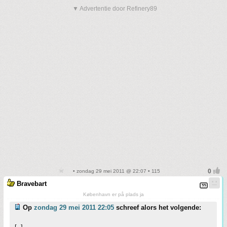
▼ Advertentie door Refinery89
• zondag 29 mei 2011 @ 22:07 • 115
Bravebart
København er på plads ja
Op
zondag 29 mei 2011 22:05
schreef alors het volgende: