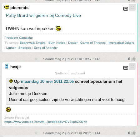
pberends
Patty Brard wil gieren bij Comedy Live
DWHN kan wel inpakken
.
President Camacho
TV series:
Boardwalk Empire
|
Burn Notice
|
Dexter
|
Game of Thrones
|
Impractical Jokers
|
Luther
|
Sherlock
|
Sons of Anarchy
• donderdag 2 juni 2011 @ 19:57 • 143
hexje
Surfboard, surfboard
Op
maandag 30 mei 2011 22:56
schreef Specularium het
volgende:
Jullie met je Derksen.
Door al dat geejaculeer zijn de verwachtingen nu al veel te hoog.
Zwarte Piet is uit!
https://www.youtube.com/w(...)bedded&v=OV3xp5ZXSYA
• donderdag 2 juni 2011 @ 20:06 • 144