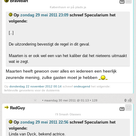
Bravebart
København er på plads ja
Op
zondag 29 mei 2011 23:09
schreef Specularium het
volgende:
[..]
De uitzondering bevestigt de regel in dit geval.
Maarten is er ook wel een van het kaliber dat het nieteens uitmaakt
wat ie zegt.
Maarten heeft gewoon over alles en iedereen een heerlijk
zeurende mening, zulke gasten moet je hebben
Op
donderdag 22 november 2012 00:14
schreef
ondeugend
het volgende:
liefdevolle gevoelens voor de duisternis
• maandag 30 mei 2011 @ 01:13 • 128
RedGuy
I'll Smash Glasses
Op
zondag 29 mei 2011 22:56
schreef Specularium het
volgende:
Linda van Dyck, bekend actrice.