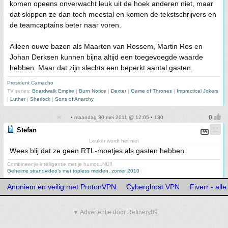
komen opeens onverwacht leuk uit de hoek anderen niet, maar
dat skippen ze dan toch meestal en komen de tekstschrijvers en
de teamcaptains beter naar voren.
Alleen ouwe bazen als Maarten van Rossem, Martin Ros en
Johan Derksen kunnen bijna altijd een toegevoegde waarde
hebben. Maar dat zijn slechts een beperkt aantal gasten.
President Camacho
TV series:
Boardwalk Empire
|
Burn Notice
|
Dexter
|
Game of Thrones
|
Impractical Jokers
|
Luther
|
Sherlock
|
Sons of Anarchy
• maandag 30 mei 2011 @ 12:05 • 130
Stefan
Leuker wordt het niet
Wees blij dat ze geen RTL-moetjes als gasten hebben.
Combineer je intelligentie met je humor...NU!!
Geheime strandvideo's met topless meiden, zomer 2010
Anoniem en veilig met ProtonVPN
Cyberghost VPN
Fiverr - all
▼ Advertentie door Refinery89