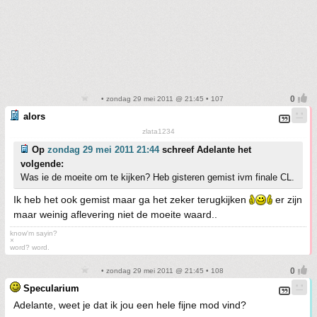
• zondag 29 mei 2011 @ 21:45 • 107
alors
zlata1234
Op
zondag 29 mei 2011 21:44
schreef Adelante het
volgende:
Was ie de moeite om te kijken? Heb gisteren gemist ivm finale CL.
Ik heb het ook gemist maar ga het zeker terugkijken
er zijn
maar weinig aflevering niet de moeite waard..
know'm sayin?
×
word? word.
• zondag 29 mei 2011 @ 21:45 • 108
Specularium
Adelante, weet je dat ik jou een hele fijne mod vind?