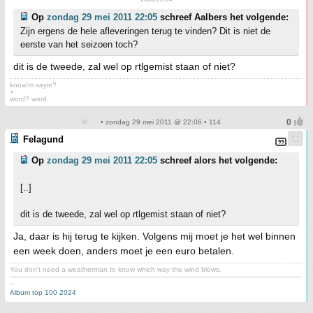
Op
zondag 29 mei 2011 22:05
schreef Aalbers het volgende:
Zijn ergens de hele afleveringen terug te vinden? Dit is niet de
eerste van het seizoen toch?
dit is de tweede, zal wel op rtlgemist staan of niet?
know'm sayin?
×
word? word.
• zondag 29 mei 2011 @ 22:06 • 114
Felagund
Op
zondag 29 mei 2011 22:05
schreef alors het volgende:
[..]
dit is de tweede, zal wel op rtlgemist staan of niet?
Ja, daar is hij terug te kijken. Volgens mij moet je het wel binnen
een week doen, anders moet je een euro betalen.
You don't need a weatherman to know which way the wind blows.
-------------------------------------------------------------------------------------------------------------------------------------------
--
Album top 100 2024