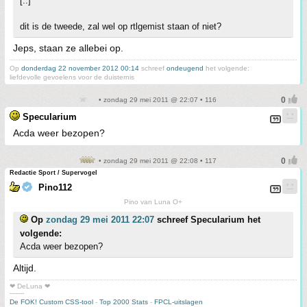
[..]
dit is de tweede, zal wel op rtlgemist staan of niet?
Jeps, staan ze allebei op.
Op
donderdag 22 november 2012 00:14
schreef
ondeugend
het volgende:
liefdevolle gevoelens voor de duisternis
• zondag 29 mei 2011 @ 22:07 • 116
Specularium
Acda weer bezopen?
• zondag 29 mei 2011 @ 22:08 • 117
Redactie Sport / Supervogel
Pino112
Pino van Luna O+
Op
zondag 29 mei 2011 22:07
schreef Specularium het
volgende:
Acda weer bezopen?
Altijd.
❤ DeLuna ❤
-------
De FOK! Custom CSS-tool
-
Top 2000 Stats
-
FPCL-uitslagen