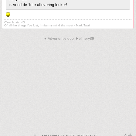
ik vond de 1ste aflevering leuker!
C'est la vie! <3
Of all the things I've lost, I miss my mind the most - Mark Twain
▼ Advertentie door Refinery89
• donderdag 2 juni 2011 @ 19:27 • 142