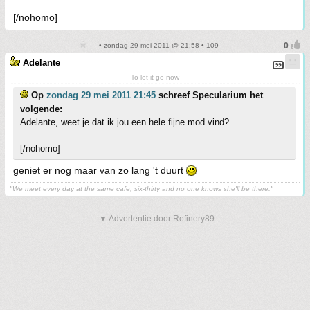
[/nohomo]
• zondag 29 mei 2011 @ 21:58 • 109
Adelante
To let it go now
Op
zondag 29 mei 2011 21:45
schreef Specularium het
volgende:
Adelante, weet je dat ik jou een hele fijne mod vind?
[/nohomo]
geniet er nog maar van zo lang 't duurt
"We meet every day at the same cafe, six-thirty and no one knows she'll be there."
▼ Advertentie door Refinery89