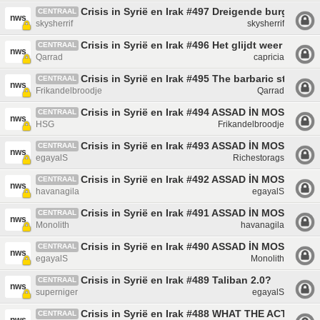
Crisis in Syrië en Irak #497 Dreigende burgeroorl
CENTRAAL
nws
skysherrif
skysherrif
Crisis in Syrië en Irak #496 Het glijdt weer af
CENTRAAL
nws
Qarrad
capricia
Crisis in Syrië en Irak #495 The barbaric state has
CENTRAAL
nws
Frikandelbroodje
Qarrad
Crisis in Syrië en Irak #494 ASSAD İN MOSKOU
CENTRAAL
nws
HSG
Frikandelbroodje
Crisis in Syrië en Irak #493 ASSAD İN MOSKOU
CENTRAAL
nws
egayalS
Richestorags
Crisis in Syrië en Irak #492 ASSAD İN MOSKOU
CENTRAAL
nws
havanagila
egayalS
Crisis in Syrië en Irak #491 ASSAD İN MOSKOU
CENTRAAL
nws
Monolith
havanagila
Crisis in Syrië en Irak #490 ASSAD İN MOSKOU
CENTRAAL
nws
egayalS
Monolith
Crisis in Syrië en Irak #489 Taliban 2.0?
CENTRAAL
nws
superniger
egayalS
Crisis in Syrië en Irak #488 WHAT THE ACTUAL
CENTRAAL