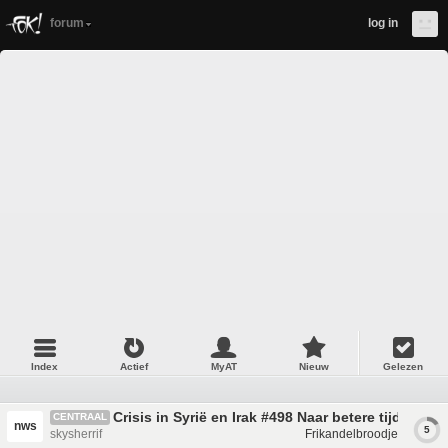
forum
log in
Index
Actief
MyAT
Nieuw
Gelezen
Crisis in Syrië en Irak #498 Naar betere tijden?
CENTRAAL
nws
5
skysherrif
Frikandelbroodje