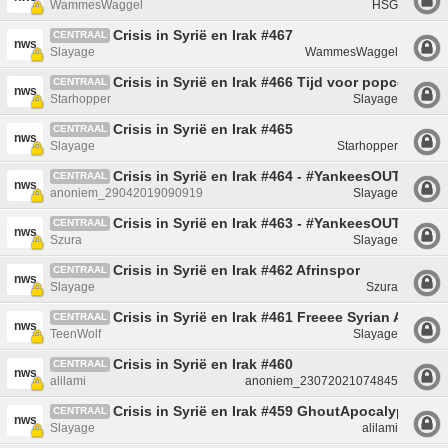
WammesWaggel
HSG
Crisis in Syrië en Irak #467
CENTRAAL
nws
Slayage
WammesWaggel
Crisis in Syrië en Irak #466 Tijd voor popcorn
CENTRAAL
nws
Starhopper
Slayage
Crisis in Syrië en Irak #465
CENTRAAL
nws
Slayage
Starhopper
Crisis in Syrië en Irak #464 - #YankeesOUT
CENTRAAL
nws
anoniem_29042019090919
Slayage
Crisis in Syrië en Irak #463 - #YankeesOUT
CENTRAAL
nws
Szura
Slayage
Crisis in Syrië en Irak #462 Afrinspor
CENTRAAL
nws
Slayage
Szura
Crisis in Syrië en Irak #461 Freeee Syrian Army
CENTRAAL
nws
TeenWolf
Slayage
Crisis in Syrië en Irak #460
CENTRAAL
nws
alilami
anoniem_23072021074845
Crisis in Syrië en Irak #459 GhoutApocalyps
CENTRAAL
nws
Slayage
alilami