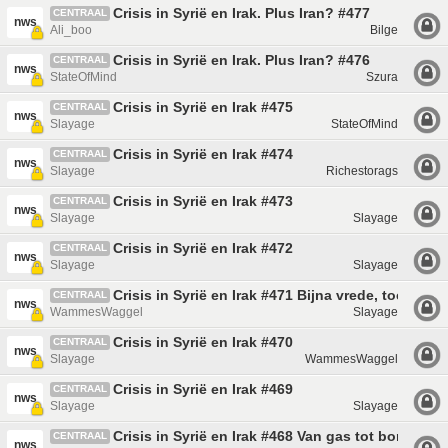
Crisis in Syrië en Irak. Plus Iran? #477
CENTRAAL
nws
Ali_boo
Bilge
Crisis in Syrië en Irak. Plus Iran? #476
CENTRAAL
nws
StateOfMind
Szura
Crisis in Syrië en Irak #475
CENTRAAL
nws
Slayage
StateOfMind
Crisis in Syrië en Irak #474
CENTRAAL
nws
Slayage
Richestorags
Crisis in Syrië en Irak #473
CENTRAAL
nws
Slayage
Slayage
Crisis in Syrië en Irak #472
CENTRAAL
nws
Slayage
Slayage
Crisis in Syrië en Irak #471 Bijna vrede, toch?
CENTRAAL
nws
WammesWaggel
Slayage
Crisis in Syrië en Irak #470
CENTRAAL
nws
Slayage
WammesWaggel
Crisis in Syrië en Irak #469
CENTRAAL
nws
Slayage
Slayage
Crisis in Syrië en Irak #468 Van gas tot bom
CENTRAAL
nws