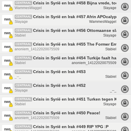
Crisis in Syrië en Irak #458 Bijna vrede, toch?
CENTRAAL
nws
WammesWaggel
Slayage
Crisis in Syrië en Irak #457 Afrin APOcalyps
CENTRAAL
nws
Slayage
WammesWaggel
Crisis in Syrië en Irak #456 Ottomaanse slap
CENTRAAL
nws
Stabiel
Slayage
Crisis in Syrië en Irak #455 The Former Empire St
CENTRAAL
nws
anoniem_14122020075509
Stabiel
Crisis in Syrië en Irak #454 Turkije faalt hard!
CENTRAAL
nws
Stabiel
anoniem_14122020075509
Crisis in Syrië en Irak #453
CENTRAAL
nws
_--_
Stabiel
Crisis in Syrië en Irak #452
CENTRAAL
nws
Slayage
_--_
Crisis in Syrië en Irak #451 Turken tegen Koerde
CENTRAAL
nws
Stabiel
Slayage
Crisis in Syrië en Irak #450 Peace!
CENTRAAL
nws
anoniem_14122020075509
Stabiel
Crisis in Syrië en Irak #449 RIP YPG :P
CENTRAAL
nws