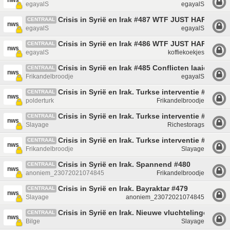
nws
egayalS
egayalS
Crisis in Syrië en Irak #487 WTF JUST HAPPENE
CENTRAAL
nws
egayalS
egayalS
Crisis in Syrië en Irak #486 WTF JUST HAPPENE
CENTRAAL
nws
egayalS
koffiekoekjes
Crisis in Syrië en Irak #485 Conflicten laaien wee
CENTRAAL
nws
Frikandelbroodje
egayalS
Crisis in Syrië en Irak. Turkse interventie #484
CENTRAAL
nws
polderturk
Frikandelbroodje
Crisis in Syrië en Irak. Turkse interventie #482
CENTRAAL
nws
Slayage
Richestorags
Crisis in Syrië en Irak. Turkse interventie #481
CENTRAAL
nws
Frikandelbroodje
Slayage
Crisis in Syrië en Irak. Spannend #480
CENTRAAL
nws
anoniem_23072021074845
Frikandelbroodje
Crisis in Syrië en Irak. Bayraktar #479
CENTRAAL
nws
Slayage
anoniem_23072021074845
Crisis in Syrië en Irak. Nieuwe vluchtelingenstr
CENTRAAL
nws
Bilge
Slayage