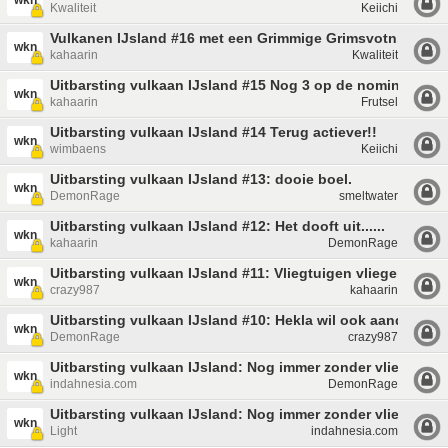
wkn
Kwaliteit
Keiichi
Vulkanen IJsland #16 met een Grimmige Grimsvotn.
wkn
kahaarin
Kwaliteit
Uitbarsting vulkaan IJsland #15 Nog 3 op de nominatie!
wkn
kahaarin
Frutsel
Uitbarsting vulkaan IJsland #14 Terug actiever!!
wkn
wimbaens
Keiichi
Uitbarsting vulkaan IJsland #13: dooie boel.
wkn
DemonRage
smeltwater
Uitbarsting vulkaan IJsland #12: Het dooft uit......
wkn
kahaarin
DemonRage
Uitbarsting vulkaan IJsland #11: Vliegtuigen vliegen weer
wkn
crazy987
kahaarin
Uitbarsting vulkaan IJsland #10: Hekla wil ook aandacht!
wkn
DemonRage
crazy987
Uitbarsting vulkaan IJsland: Nog immer zonder vliegtuige
wkn
indahnesia.com
DemonRage
Uitbarsting vulkaan IJsland: Nog immer zonder vliegtuige
wkn
Light
indahnesia.com