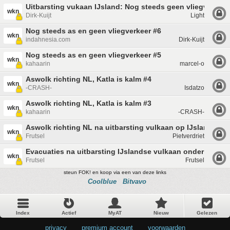
Uitbarsting vukaan IJsland: Nog steeds geen vliegverkeer
wkn
Dirk-Kuijt
Light
Nog steeds as en geen vliegverkeer #6
wkn
indahnesia.com
Dirk-Kuijt
Nog steeds as en geen vliegverkeer #5
wkn
kahaarin
marcel-o
Aswolk richting NL, Katla is kalm #4
wkn
-CRASH-
Isdatzo
Aswolk richting NL, Katla is kalm #3
wkn
kahaarin
-CRASH-
Aswolk richting NL na uitbarsting vulkaan op IJsland #2
wkn
Frutsel
Pietverdriet
Evacuaties na uitbarsting IJslandse vulkaan onder gletsje
wkn
Frutsel
Frutsel
steun FOK! en koop via een van deze links
Coolblue
Bitvavo
Index
Actief
MyAT
Nieuw
Gelezen
privacy
•
premium account
•
voorwaarden