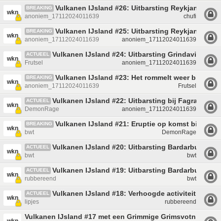
Vulkanen IJsland #26: Uitbarsting Reykjanes
BREAKING
wkn
anoniem_17112024011639
chufi
Vulkanen IJsland #25: Uitbarsting Reykjanes
BREAKING
wkn
anoniem_17112024011639
anoniem_17112024011639
Vulkanen IJsland #24: Uitbarsting Grindavik
ACTUEEL
wkn
Frutsel
anoniem_17112024011639
Vulkanen IJsland #23: Het rommelt weer bij Grind
BREAKING
wkn
anoniem_17112024011639
Frutsel
Vulkanen IJsland #22: Uitbarsting bij Fagradalsfjal
ACTUEEL
wkn
DemonRage
anoniem_17112024011639
Vulkanen IJsland #21: Eruptie op komst bij Reyk
BREAKING
wkn
bwt
DemonRage
Vulkanen IJsland #20: Uitbarsting Bardarbunga
ACTUEEL
wkn
bwt
bwt
Vulkanen IJsland #19: Uitbarsting Bardarbunga
ACTUEEL
wkn
rubbereend
bwt
Vulkanen IJsland #18: Verhoogde activiteit bij B
ACTUEEL
wkn
lipjes
rubbereend
Vulkanen IJsland #17 met een Grimmige Grimsvotn