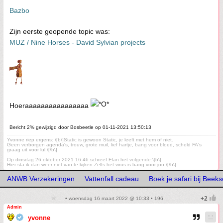
Bazbo
Zijn eerste geopende topic was:
MUZ / Nine Horses - David Sylvian projects
Hoeraaaaaaaaaaaaaaaa
Bericht 2% gewijzigd door Bosbeetle op 01-11-2021 13:50:13
Yvonne riep ergens: \[b\]Static is gewoon Static, je leeft met hem of niet.
Geen verborgen agenda's, trouw, grote muil, lief hartje, bang voor bloed, scheld FA's
graag uit voor lul.\[/b\]
Op dinsdag 26 oktober 2021 16:46 schreef Elan het volgende:\[b\]
Hier sta ik dan weer niet van te kijken Zelfs het virus is bang voor jou.\[/b\]
ANWB Verzekeringen
Vattenfall cadeau
Boek je safari bij Beek
• woensdag 16 maart 2022 @ 10:33 • 196
Admin
yvonne