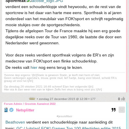
Sportfreak
verdient een schouderklopje vindt heywoodu, en de rest van de
sportcrew is het daar van harte mee eens. Sportfreak is al jaren
onderdeel van het meubilair van FOK!sport en schrijft regelmatig
mooie stukjes over de sportgeschiedenis.
Tijdens de afgelopen Tour de France maakte hij een erg goede
dagelijkse reeks over de Tour van 1980, de laatste die door een
Nederlander werd gewonnen.
Voor deze reeks verdient sportfreak volgens de ER's en zijn
medecrew van FOK!sport een flinke schouderklop.
De reeks valt
hier
nog eens terug te lezen.
Yvonne riep ergens: \[b\]Static is gewoon Static, je leeft met hem of niet.
Geen verborgen agenda's, trouw, grote muil, lief hartje, bang voor bloed, scheld FA's
graag uit voor lul.\[/b\]
Op dinsdag 26 oktober 2021 16:46 schreef Elan het volgende:\[b\]
Hier sta ik dan weer niet van te kijken Zelfs het virus is bang voor jou.\[/b\]
• zondag 27 december 2015 @ 12:39 • 177
Forum Admin / Grootste Aanwinst 2022
Netsplitter
#jesuisMasi
Beathoven
verdient een schouderklopje naar aanleiding dit
topic:
GC / [uitslag] FOK! Games Top 100 Allertijden editie 2015