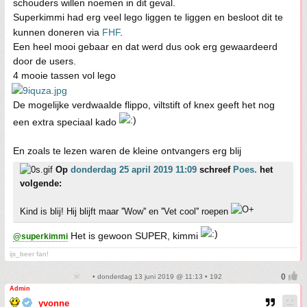
schouders willen noemen in dit geval.
Superkimmi had erg veel lego liggen te liggen en besloot dit te
kunnen doneren via
FHF
.
Een heel mooi gebaar en dat werd dus ook erg gewaardeerd
door de users.
4 mooie tassen vol lego
De mogelijke verdwaalde flippo, viltstift of knex geeft het nog
een extra speciaal kado
En zoals te lezen waren de kleine ontvangers erg blij
Op
donderdag 25 april 2019 11:09
schreef
Poes.
het
volgende:
Kind is blij! Hij blijft maar ''Wow'' en ''Vet cool'' roepen
Het is gewoon SUPER, kimmi
@superkimmi
ijs_beer fan!
• donderdag 13 juni 2019 @ 11:13 • 192
Admin
yvonne