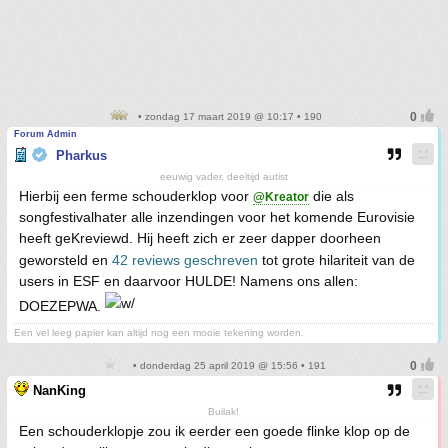
• zondag 17 maart 2019 @ 10:17 • 190
Forum Admin
Pharkus
eeuwig vader, deeltijd autist
Hierbij een ferme schouderklop voor
die als
@Kreator
songfestivalhater alle inzendingen voor het komende Eurovisie
heeft geKreviewd. Hij heeft zich er zeer dapper doorheen
geworsteld en
42 reviews geschreven
tot grote hilariteit van de
users in ESF en daarvoor HULDE! Namens ons allen:
DOEZEPWA.
Een vel leeg papier kan altijd nog een mooie tekening worden.
• donderdag 25 april 2019 @ 15:56 • 191
NanKing
Builak!
Een schouderklopje zou ik eerder een goede flinke klop op de