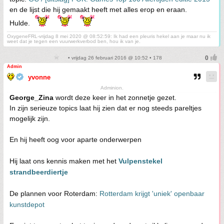
en de lijst die hij gemaakt heeft met alles erop en eraan.
Hulde.
OxygeneFRL-vrijdag 8 mei 2020 @ 08:52:59: Ik had een pleuris hekel aan je maar nu ik
weet dat je tegen een vuurwerkverbod ben, hou ik van je.
• vrijdag 26 februari 2016 @ 10:52 • 178
Admin
yvonne
Adminion.
George_Zina
wordt deze keer in het zonnetje gezet.
In zijn serieuze topics laat hij zien dat er nog steeds pareltjes
mogelijk zijn.
En hij heeft oog voor aparte onderwerpen
Hij laat ons kennis maken met het
Vulpenstekel
strandbeerdiertje
De plannen voor Roterdam:
Rotterdam krijgt 'uniek' openbaar
kunstdepot