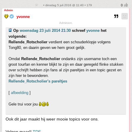
• dinsdag 5 juli 2016 @ 11:40 • 179
Admin
yvonne
Adminion.
Op
woensdag 23 juli 2014 21:30
schreef
yvonne
het
volgende:
Rellende_Rotscholier
verdient een schouderklopje volgens
Tong80, en daarin geven we hem groot gelijk.
Omdat
Rellende_Rotscholier
ondanks zijn username toch een
groot tourfan en kenner blijkt te zijn en daar geregeld flinke stukken
over schrijft hebben zijn fans al zijn pareltjes in een topic gezet en
zijn hier te bewonderen.
Rellende_Rotscholier's pareltjes
[
afbeelding
]
Gele trui voor jou
Ook dit jaar maakt hij weer mooie topics voor ons.
Volgen maar!!
TDF