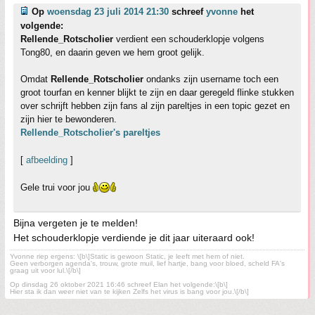
Op
woensdag 23 juli 2014 21:30
schreef
yvonne
het
volgende:
Rellende_Rotscholier
verdient een schouderklopje volgens
Tong80, en daarin geven we hem groot gelijk.
Omdat
Rellende_Rotscholier
ondanks zijn username toch een
groot tourfan en kenner blijkt te zijn en daar geregeld flinke stukken
over schrijft hebben zijn fans al zijn pareltjes in een topic gezet en
zijn hier te bewonderen.
Rellende_Rotscholier's pareltjes
[
afbeelding
]
Gele trui voor jou
Bijna vergeten je te melden!
Het schouderklopje verdiende je dit jaar uiteraard ook!
Yvonne riep ergens: \[b\]Static is gewoon Static, je leeft met hem of niet.
Geen verborgen agenda's, trouw, grote muil, lief hartje, bang voor bloed, scheld FA's
graag uit voor lul.\[/b\]
Op dinsdag 26 oktober 2021 16:46 schreef Elan het volgende:\[b\]
Hier sta ik dan weer niet van te kijken Zelfs het virus is bang voor jou.\[/b\]