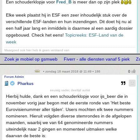
Een schouderklopje voor
Fred_B
is meer dan op zijn plek
Elke week plaatst hij in ESF een zeer inhoudelijk stuk over de
verschillende ESF-landen en hun inzendingen. Dit doet hij nu al
een half jaar lang en inmiddels is daarmee al een aardig dossier
opgebouwd. Check het eens!
Topicreeks: ESF-Land van de
week
Maargoed ook hier heb ik geen verstand van
Zoek je mobiel op gsmweb
Fiverr - alle diensten vanaf 5 piek
Z
• zondag 18 maart 2018 @ 11:49 • 186
Forum Admin
Pharkus
eeuwig vader, deeltijd autist
Hierbij hulde, dank en een schouderklopje voor ijs_beer die in
november vorig jaar begon met de eerste ronde van 'Het beste
Eurovisienummer aller tijden'. Users mochten elk twee nummers
nomineren. Hieruit volgden diverse stemrondes in de afgelopen
maanden, waarbij we van 64 genomineerde nummers
uiteindelijk naar 2 gingen en momenteel uitmaken welke
daarvan de beste is: