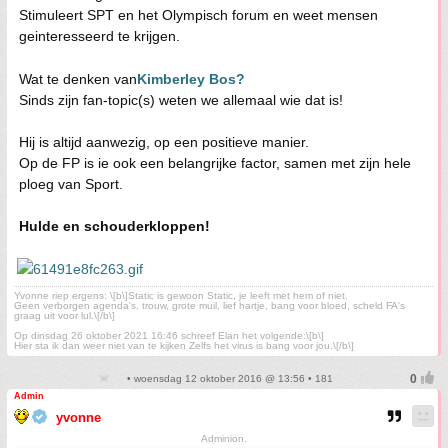
Stimuleert SPT en het Olympisch forum en weet mensen
geinteresseerd te krijgen.
Wat te denken van
Kimberley Bos?
Sinds zijn fan-topic(s) weten we allemaal wie dat is!
Hij is altijd aanwezig, op een positieve manier.
Op de FP is ie ook een belangrijke factor, samen met zijn hele
ploeg van Sport.
Hulde en schouderkloppen!
Yvonne riep ergens: \[b\]Static is gewoon Static, je leeft met hem of niet.
Geen verborgen agenda's, trouw, grote muil, lief hartje, bang voor bloed, scheld FA's
graag uit voor lul.\[/b\]
Op dinsdag 26 oktober 2021 16:46 schreef Elan het volgende:\[b\]
Hier sta ik dan weer niet van te kijken Zelfs het virus is bang voor jou.\[/b\]
• woensdag 12 oktober 2016 @ 13:56 • 181
Admin
yvonne
Adminion.