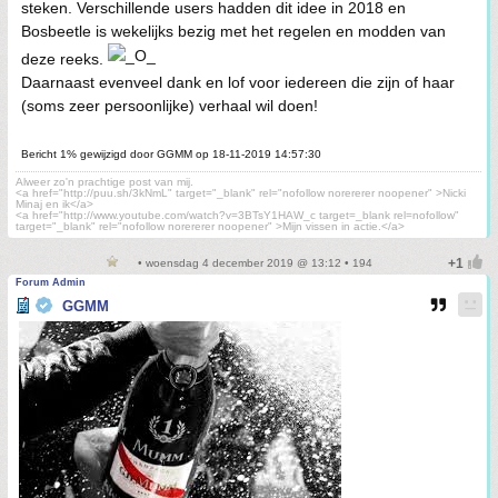
steken. Verschillende users hadden dit idee in 2018 en
Bosbeetle is wekelijks bezig met het regelen en modden van
deze reeks.
Daarnaast evenveel dank en lof voor iedereen die zijn of haar
(soms zeer persoonlijke) verhaal wil doen!
Bericht 1% gewijzigd door GGMM op 18-11-2019 14:57:30
Alweer zo'n prachtige post van mij.
<a href="http://puu.sh/3kNmL" target="_blank" rel="nofollow norererer noopener" >Nicki
Minaj en ik</a>
<a href="http://www.youtube.com/watch?v=3BTsY1HAW_c target=_blank rel=nofollow"
target="_blank" rel="nofollow norererer noopener" >Mijn vissen in actie.</a>
• woensdag 4 december 2019 @ 13:12 • 194
Forum Admin
GGMM