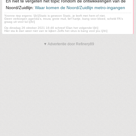
En niet te vergeten het topic rondom de ontwikkelingen van de
Noord/Zuidlijn:
Waar komen de Noord/Zuidlijn metro-ingangen
Yvonne riep ergens: \[b\]Static is gewoon Static, je leeft met hem of niet.
Geen verborgen agenda's, trouw, grote muil, lief hartje, bang voor bloed, scheld FA's
graag uit voor lul.\[/b\]
Op dinsdag 26 oktober 2021 16:46 schreef Elan het volgende:\[b\]
Hier sta ik dan weer niet van te kijken Zelfs het virus is bang voor jou.\[/b\]
▼ Advertentie door Refinery89