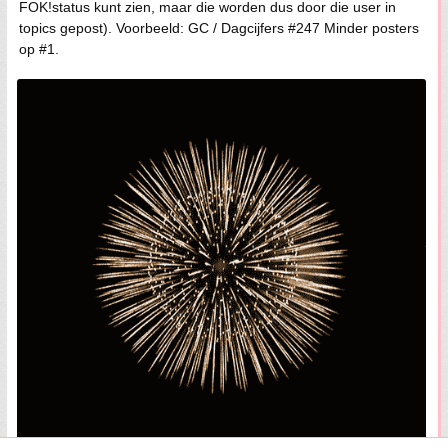
FOK!status kunt zien, maar die worden dus door die user in
topics gepost). Voorbeeld: GC / Dagcijfers #247 Minder posters
op #1.