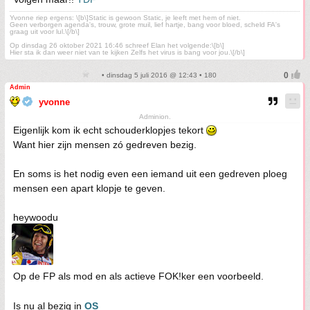
Yvonne riep ergens: \[b\]Static is gewoon Static, je leeft met hem of niet.
Geen verborgen agenda's, trouw, grote muil, lief hartje, bang voor bloed, scheld FA's
graag uit voor lul.\[/b\]
Op dinsdag 26 oktober 2021 16:46 schreef Elan het volgende:\[b\]
Hier sta ik dan weer niet van te kijken Zelfs het virus is bang voor jou.\[/b\]
• dinsdag 5 juli 2016 @ 12:43 • 180
Admin
yvonne
Adminion.
Eigenlijk kom ik echt schouderklopjes tekort
Want hier zijn mensen zó gedreven bezig.
En soms is het nodig even een iemand uit een gedreven ploeg
mensen een apart klopje te geven.
heywoodu
Op de FP als mod en als actieve FOK!ker een voorbeeld.
Is nu al bezig in
OS