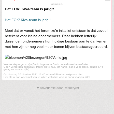
Adminion.
Het FOK! Kiva-team is jarig!!
Het FOK! Kiva-team is jarig!!
Mooi dat er vanuit het forum zo'n initiatief ontstaan is dat zoveel
betekent voor kleine ondernemers. Daar hebben letterlijk
duizenden ondernemers hun huidige bestaan aan te danken en
met hen zijn er nog veel meer banen blijven bestaan/gecreeerd.
Yvonne riep ergens: \[b\]Static is gewoon Static, je leeft met hem of niet.
Geen verborgen agenda's, trouw, grote muil, lief hartje, bang voor bloed, scheld FA's
graag uit voor lul.\[/b\]
Op dinsdag 26 oktober 2021 16:46 schreef Elan het volgende:\[b\]
Hier sta ik dan weer niet van te kijken Zelfs het virus is bang voor jou.\[/b\]
▼ Advertentie door Refinery89