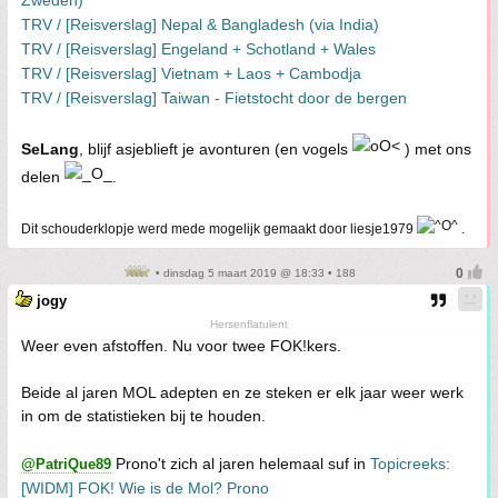
Zweden)
TRV / [Reisverslag] Nepal & Bangladesh (via India)
TRV / [Reisverslag] Engeland + Schotland + Wales
TRV / [Reisverslag] Vietnam + Laos + Cambodja
TRV / [Reisverslag] Taiwan - Fietstocht door de bergen
SeLang
, blijf asjeblieft je avonturen (en vogels
) met ons
delen
.
Dit schouderklopje werd mede mogelijk gemaakt door liesje1979
.
• dinsdag 5 maart 2019 @ 18:33 • 188
jogy
Hersenflatulent
Weer even afstoffen. Nu voor twee FOK!kers.
Beide al jaren MOL adepten en ze steken er elk jaar weer werk
in om de statistieken bij te houden.
Prono't zich al jaren helemaal suf in
Topicreeks:
@PatriQue89
[WIDM] FOK! Wie is de Mol? Prono