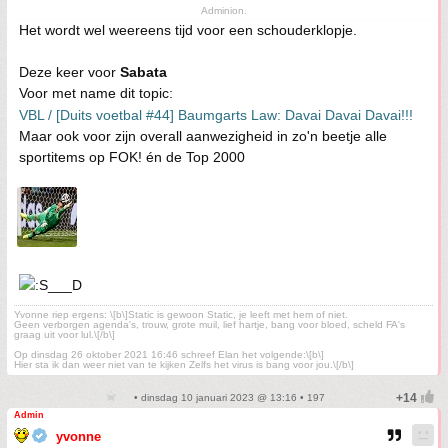
Adminion.
Het wordt wel weereens tijd voor een schouderklopje.
Deze keer voor
Sabata
Voor met name dit topic:
VBL / [Duits voetbal #44] Baumgarts Law: Davai Davai Davai!!!
Maar ook voor zijn overall aanwezigheid in zo'n beetje alle
sportitems op FOK! én de Top 2000
Yvonne riep ergens: \[b\]Static is gewoon Static, je leeft met hem of niet.
Geen verborgen agenda's, trouw, grote muil, lief hartje, bang voor bloed, scheld FA's
graag uit voor lul.\[/b\]
Op dinsdag 26 oktober 2021 16:46 schreef Elan het volgende:\[b\]
Hier sta ik dan weer niet van te kijken Zelfs het virus is bang voor jou.\[/b\]
• dinsdag 10 januari 2023 @ 13:16 • 197
Admin
yvonne