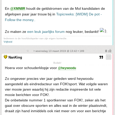
En
houdt de geldstromen van de Mol kandidaten de
@XMN8R
afgelopen paar jaar trouw bij in
Topicreeks: [WIDM] De pot -
Follow the money..
Zo maken ze
een leuk jaarlijks forum
nog leuker, bedankt!
.
Iedereen is de hoofdrolspeler van zijn eigen komedie.
Vrijheid
• woensdag 13 maart 2019 @ 13:42 • 189
NanKing
Builak!
Hoera voor schouderklopje voor
@heywoodu
Zo ongeveer precies vier jaar geleden werd heywoodu
aangesteld als eindredacteur van FOK!sport. Wat volgde waren
vier mooie jaren waarbij hij zijn redactie inspireerde tot vele
mooie berichten voor FOK!.
De onbetwiste nummer 1 sportkenner van FOK!, zeker als het
gaat over obscure sporten en alles wat in de winter plaatsvindt,
draait zijn hand inmiddels ook niet meer om voor een berichtje