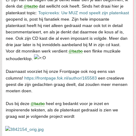
denk dat
dat wellicht ook heeft. Sinds het draai hier je
@bazbo
platenkast topic:
Topicreeks: Uw MUZ mod speelt zijn platenkast
geopend is, post hij fanatiek mee. Zijn hele imposante
platenkast heeft hij niet alleen gedraaid maar ook tot in detail
becommentarieert, en als je denkt dat daarmee de kous af is,
nee. Ook zijn CD kast die al even imposant is volgde. Meer dan
drie jaar later is hij inmiddels aanbeland bij M in zijn cd kast.
Voor dit monniken werk verdient
een flinke muzikale
@bazbo
schouderklop.
Daarnaast voorziet hij onze Frontpage ook nog eens van
columns!
https://frontpage.fok.nl/author/165583
een creatieve
geest die zijn gedachten graag deelt, dat zouden meer mensen
moeten doen.
Dus bij deze
heel erg bedankt voor je inzet en
@bazbo
inspirerende teksten, als de platenkast gedraaid is zien we
graag wat je volgende project wordt