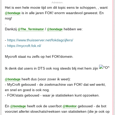
Adminion.
Het is een hele mooie tijd om dit topic eens te schoppen, , want
is in alle jaren FOK! enorm waardevol geweest. En
@bondage
nog!
.
Dankzij
/
hebben we:
@The_Terminator
@bondage
-
https://www.thuisserver.net/fokdagcijfers/
-
https://mycroft.fok.nl/
Mycroft staat nu zelfs op het FOK!domein.
Ik denk dat users in DTS ook nog steeds blij met hem zijn
heeft dus (voor zover ik weet):
@bondage
- MyCroft gebouwd - de zoekmachine van FOK! dat wel werkt,
en snel en goed is ook nog.
- FOK!stats gebouwd - waar je statistieken kunt opzoeken.
En
heeft ook de user/bot
gebouwd - de bot
@bondage
@Monitor
voorziet allerlei slowchats/reeksen van statistieken (die je ook op