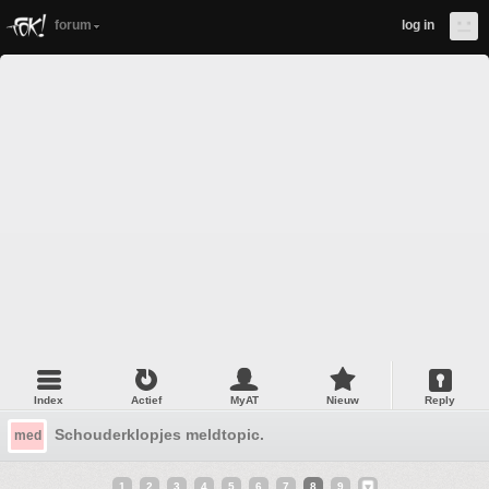
forum
log in
Index
Actief
MyAT
Nieuw
Reply
Schouderklopjes meldtopic.
med
1
2
3
4
5
6
7
8
9