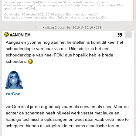
Yvonne riep ergens: \[b\]Static is gewoon Static, je leeft met hem of niet.
Geen verborgen agenda's, trouw, grote muil, lief hartje, bang voor bloed, scheld FA's
graag uit voor lul.\[/b\]
Op dinsdag 26 oktober 2021 16:46 schreef Elan het volgende:\[b\]
Hier sta ik dan weer niet van te kijken Zelfs het virus is bang voor jou.\[/b\]
• vrijdag 2 december 2016 @ 16:16 • 183
#ANONIEM
Aangezien yvonne nog aan het herstellen is komt dit keer het
schouderklopje van haar via mij. Uiteindelijk is het een
schouderklopje van heel FOK! dus hopelijk heb je brede
schouders.
zarGon
zarGon is al jaren erg behulpzaam als crew en als user. Voor en
achter de schermen heeft hij veel werk verzet met leuke en
handige technische oplossingen en weet daar vaak orde mee te
scheppen binnen dit uitgebreide en soms chaotische forum.