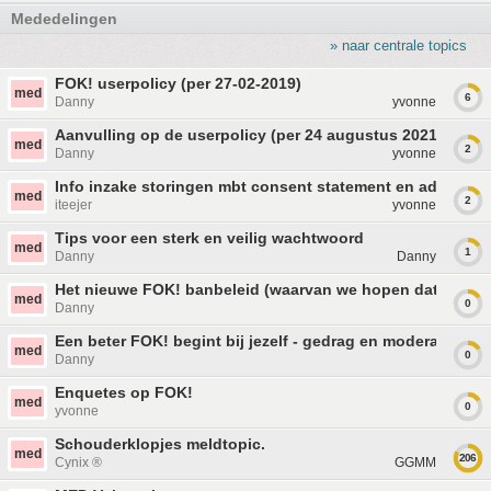
Mededelingen
» naar centrale topics
FOK! userpolicy (per 27-02-2019)
med
6
Danny
yvonne
Aanvulling op de userpolicy (per 24 augustus 2021)
med
2
Danny
yvonne
Info inzake storingen mbt consent statement en ads
med
2
iteejer
yvonne
Tips voor een sterk en veilig wachtwoord
med
1
Danny
Danny
Het nieuwe FOK! banbeleid (waarvan we hopen dat hij niet
med
0
Danny
Een beter FOK! begint bij jezelf - gedrag en moderatie
med
0
Danny
Enquetes op FOK!
med
0
yvonne
Schouderklopjes meldtopic.
med
206
Cynix ®
GGMM