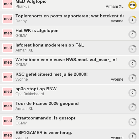
MED Volgtopic
med
280
Pharkus
Armani XL
Topicreports en posts rapporteren; wat betekent dat nou 
med
1
Danny
yvonne
Het WK is afgelopen
med
0
GGMM
laforest komt modereren op F&L
med
0
Armani XL
We hebben een nieuwe NWS-mod: vul_maar_in!
med
0
GGMM
KSC gefeliciteerd met jullie 20000!
med
1
yvonne
yvonne
sp3c stopt op BNW
med
0
Opa.Bakkebaard
Tour de France 2026 geopend
med
0
Armani XL
Straatcommando. is gestopt
med
0
GGMM
ESF1GAMER is weer terug.
med
1
yvonne
yvonne