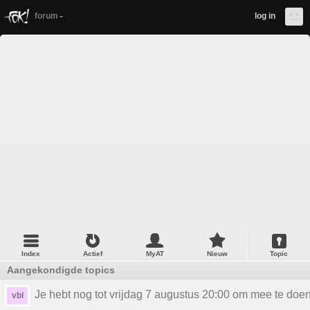
forum
log in
Index
Actief
MyAT
Nieuw
Topic
Aangekondigde topics
Je hebt nog tot vrijdag 7 augustus 20:00 om mee te doen
vbl