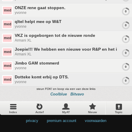
ONZE rene gaat stoppen.
med
0
yvonne
qltel helpt mee op W&T
med
0
yvonne
VKZ is opgeborgen tot de nieuwe ronde
med
0
Armani XL
Joepie!!! We hebben een nieuwe voor R&P en het is Droo
med
0
Armani XL
Jimbo GAM stommerd
med
0
yvonne
Dotteke komt erbij op DTS.
med
0
yvonne
steun FOK! en koop via een van deze links
Coolblue
Bitvavo
Index
Actief
MyAT
Nieuw
Topic
privacy
•
premium account
•
voorwaarden