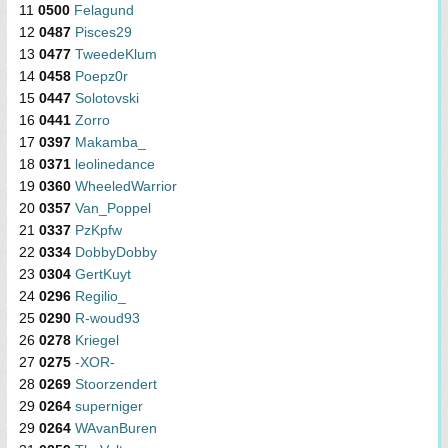
11
0500
Felagund
12
0487
Pisces29
13
0477
TweedeKlum
14
0458
Poepz0r
15
0447
Solotovski
16
0441
Zorro
17
0397
Makamba_
18
0371
leolinedance
19
0360
WheeledWarrior
20
0357
Van_Poppel
21
0337
PzKpfw
22
0334
DobbyDobby
23
0304
GertKuyt
24
0296
Regilio_
25
0290
R-woud93
26
0278
Kriegel
27
0275
-XOR-
28
0269
Stoorzendert
29
0264
superniger
29
0264
WAvanBuren