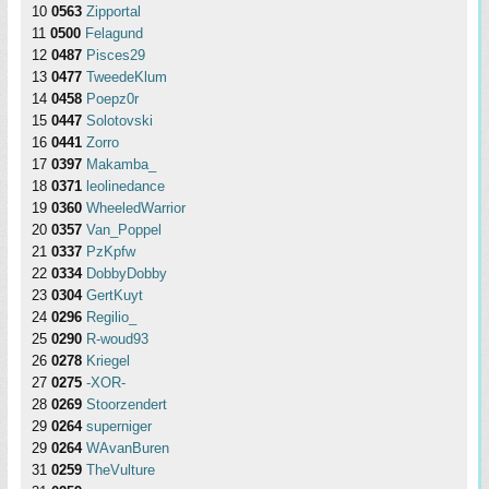
10
0563
Zipportal
11
0500
Felagund
12
0487
Pisces29
13
0477
TweedeKlum
14
0458
Poepz0r
15
0447
Solotovski
16
0441
Zorro
17
0397
Makamba_
18
0371
leolinedance
19
0360
WheeledWarrior
20
0357
Van_Poppel
21
0337
PzKpfw
22
0334
DobbyDobby
23
0304
GertKuyt
24
0296
Regilio_
25
0290
R-woud93
26
0278
Kriegel
27
0275
-XOR-
28
0269
Stoorzendert
29
0264
superniger
29
0264
WAvanBuren
31
0259
TheVulture