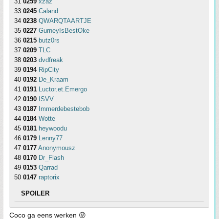
31
0259
xzaz
33
0245
Caland
34
0238
QWARQTAARTJE
35
0227
GurneyIsBestOke
36
0215
butz0rs
37
0209
TLC
38
0203
dvdfreak
39
0194
RipCity
40
0192
De_Kraam
41
0191
Luctor.et.Emergo
42
0190
ISVV
43
0187
Immerdebestebob
44
0184
Wotte
45
0181
heywoodu
46
0179
Lenny77
47
0177
Anonymousz
48
0170
Dr_Flash
49
0153
Qarrad
50
0147
raptorix
SPOILER
Coco ga eens werken 😜