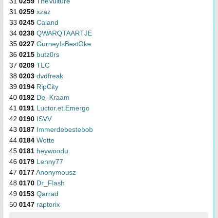
31
0259
TheVulture
31
0259
xzaz
33
0245
Caland
34
0238
QWARQTAARTJE
35
0227
GurneyIsBestOke
36
0215
butz0rs
37
0209
TLC
38
0203
dvdfreak
39
0194
RipCity
40
0192
De_Kraam
41
0191
Luctor.et.Emergo
42
0190
ISVV
43
0187
Immerdebestebob
44
0184
Wotte
45
0181
heywoodu
46
0179
Lenny77
47
0177
Anonymousz
48
0170
Dr_Flash
49
0153
Qarrad
50
0147
raptorix