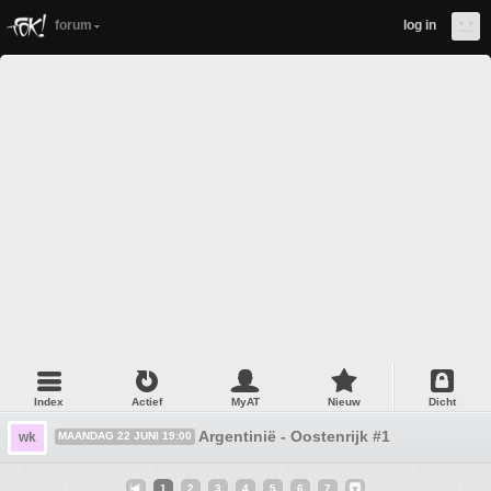
forum
log in
Index
Actief
MyAT
Nieuw
Dicht
Argentinië - Oostenrijk #1
wk
MAANDAG 22 JUNI 19:00
1
2
3
4
5
6
7