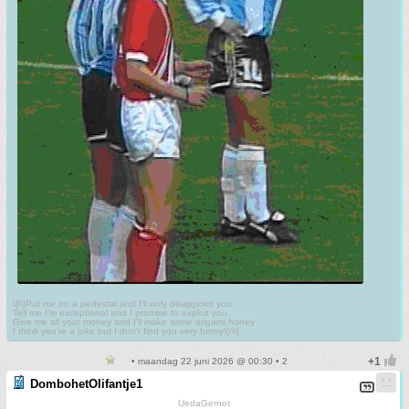
\[i\]Put me on a pedestal and I'll only disappoint you
Tell me I'm exceptional and I promise to exploit you
Give me all your money and I'll make some origami honey
I think you're a joke but I don't find you very funny\[/i\]
• maandag 22 juni 2026 @ 00:30 • 2
DombohetOlifantje1
UedaGernot