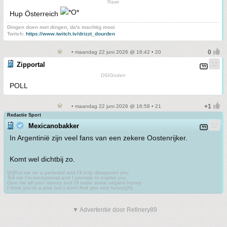
Rawr
Hup Österreich
Dingen doen met dingen, da's machtig mooi
Twitch:
https://www.twitch.tv/drizzt_dourden
• maandag 22 juni 2026 @ 16:42 • 20
Zipportal
DSIGoden
POLL
• maandag 22 juni 2026 @ 16:58 • 21
Redactie Sport
Mexicanobakker
In Argentinië zijn veel fans van een zekere Oostenrijker.
Komt wel dichtbij zo.
\[i\]Put me on a pedestal and I'll only disappoint you
Tell me I'm exceptional and I promise to exploit you
Give me all your money and I'll make some origami honey
I think you're a joke but I don't find you very funny\[/i\]
▼ Advertentie door Refinery89