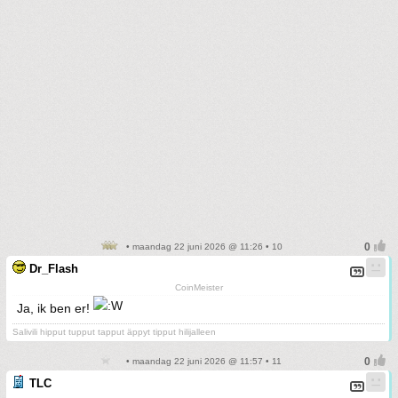
• maandag 22 juni 2026 @ 11:26 • 10
Dr_Flash
CoinMeister
Ja, ik ben er!
Salivili hipput tupput tapput äppyt tipput hilijalleen
• maandag 22 juni 2026 @ 11:57 • 11
TLC