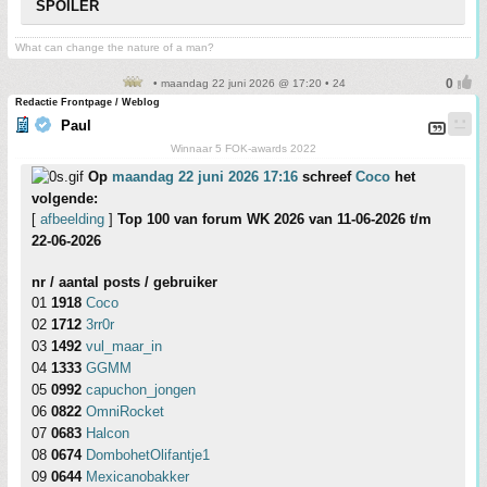
SPOILER
What can change the nature of a man?
• maandag 22 juni 2026 @ 17:20 • 24
Redactie Frontpage / Weblog
Paul
Winnaar 5 FOK-awards 2022
Op
maandag 22 juni 2026 17:16
schreef
Coco
het
volgende:
[
afbeelding
]
Top 100 van forum WK 2026 van 11-06-2026 t/m
22-06-2026
nr / aantal posts / gebruiker
01
1918
Coco
02
1712
3rr0r
03
1492
vul_maar_in
04
1333
GGMM
05
0992
capuchon_jongen
06
0822
OmniRocket
07
0683
Halcon
08
0674
DombohetOlifantje1
09
0644
Mexicanobakker