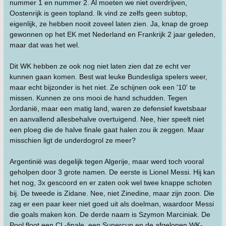
nummer 1 en nummer 2. Al moeten we niet overdrijven,
Oostenrijk is geen topland. Ik vind ze zelfs geen subtop,
eigenlijk, ze hebben nooit zoveel laten zien. Ja, knap de groep
gewonnen op het EK met Nederland en Frankrijk 2 jaar geleden,
maar dat was het wel.
Dit WK hebben ze ook nog niet laten zien dat ze echt ver
kunnen gaan komen. Best wat leuke Bundesliga spelers weer,
maar echt bijzonder is het niet. Ze schijnen ook een '10' te
missen. Kunnen ze ons mooi de hand schudden. Tegen
Jordanië, maar een matig land, waren ze defensief kwetsbaar
en aanvallend allesbehalve overtuigend. Nee, hier speelt niet
een ploeg die de halve finale gaat halen zou ik zeggen. Maar
misschien ligt de underdogrol ze meer?
Argentinië was degelijk tegen Algerije, maar werd toch vooral
geholpen door 3 grote namen. De eerste is Lionel Messi. Hij kan
het nog, 3x gescoord en er zaten ook wel twee knappe schoten
bij. De tweede is Zidane. Nee, niet Zinedine, maar zijn zoon. Die
zag er een paar keer niet goed uit als doelman, waardoor Messi
die goals maken kon. De derde naam is Szymon Marciniak. De
Pool floot een CL-finale, een Supercup en de afgelopen WK-