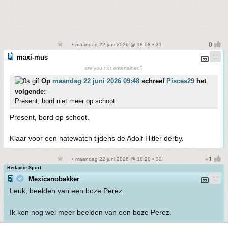
• maandag 22 juni 2026 @ 18:08 • 31
maxi-mus
are you not entertained?
Op
maandag 22 juni 2026 09:48
schreef
Pisces29
het
volgende:
Present, bord niet meer op schoot
Present, bord op schoot.
Klaar voor een hatewatch tijdens de Adolf Hitler derby.
• maandag 22 juni 2026 @ 18:20 • 32
Redactie Sport
Mexicanobakker
Leuk, beelden van een boze Perez.
Ik ken nog wel meer beelden van een boze Perez.
\[i\]Put me on a pedestal and I'll only disappoint you