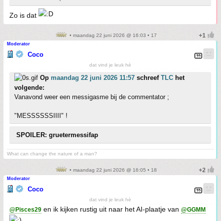
Zo is dat
• maandag 22 juni 2026 @ 16:03 • 17
Moderator
Coco
dat vind je leuk hè
Op
maandag 22 juni 2026 11:57
schreef
TLC
het
volgende:
Vanavond weer een messigasme bij de commentator ;
"MESSSSSSIIII" !
SPOILER: gruetermessifap
What can change the nature of a man?
• maandag 22 juni 2026 @ 16:05 • 18
Moderator
Coco
dat vind je leuk hè
en ik kijken rustig uit naar het AI-plaatje van
@Pisces29
@GGMM