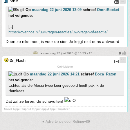
3rr0r
Op
maandag 22 juni 2026 13:09
schreef
OmniRocket
het volgende:
[..]
https://over.nos.nl/uw-vragen-reacties/uw-vragen-of-reactie/
Doen ze niks mee, is voor de sier. Je krijgt niet eens antwoord.
• maandag 22 juni 2026 @ 15:53 • 15
Dr_Flash
CoinMeister
Op
maandag 22 juni 2026 14:21
schreef
Boca_Raton
het volgende:
Echter, als die Messi twee keer gescoord heeft pak ik de
Hamkaas.
Dat zal ze leren, de schavuiten!
Salivili hipput tupput tapput äppyt tipput hilijalleen
▼ Advertentie door Refinery89