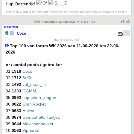
Hup Oostenrijk!
Think of how stupid the average person is, and realize half of them are stupider than that
• maandag 22 juni 2026 @ 17:16 • 23
Moderator
Coco
dat vind je leuk hè
Top 100 van forum WK 2026 van 11-06-2026 t/m 22-06-
2026
nr / aantal posts / gebruiker
01
1918
Coco
02
1712
3rr0r
03
1492
vul_maar_in
04
1333
GGMM
05
0992
capuchon_jongen
06
0822
OmniRocket
07
0683
Halcon
08
0674
DombohetOlifantje1
09
0644
Mexicanobakker
10
0563
Zipportal