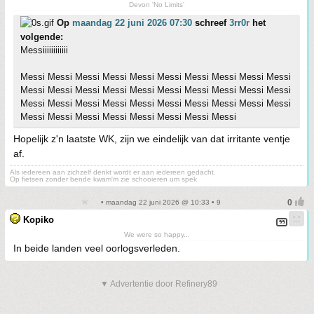
Devon 'No Limits'
Op
maandag 22 juni 2026 07:30
schreef
3rr0r
het
volgende:
Messiiiiiiiiiiii
Messi Messi Messi Messi Messi Messi Messi Messi Messi Messi
Messi Messi Messi Messi Messi Messi Messi Messi Messi Messi
Messi Messi Messi Messi Messi Messi Messi Messi Messi Messi
Messi Messi Messi Messi Messi Messi Messi Messi
Hopelijk z'n laatste WK, zijn we eindelijk van dat irritante ventje
af.
Als iedereen aan zichzelf denkt wordt er aan iedereen gedacht.
Op fietsen zonder bende kwam'm zie schooieren um spek
• maandag 22 juni 2026 @ 10:33 • 9
Kopiko
We were so happy...
In beide landen veel oorlogsverleden.
▼ Advertentie door Refinery89