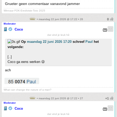
Grueter geen commentaar vanavond jammer
Winnaar FOK-Eredivisie-Toto 2025
• maandag 22 juni 2026 @ 17:22 • 26
Moderator
Coco
dat vind je leuk hè
Op
maandag 22 juni 2026 17:20
schreef
Paul
het
volgende:
[..]
Coco ga eens werken 😜
ach
What can change the nature of a man?
• maandag 22 juni 2026 @ 17:22 • 27
Moderator
Coco
dat vind je leuk hè