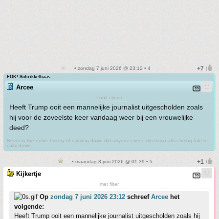
• zondag 7 juni 2026 @ 23:12 • 4
FOK!-Schrikkelbaas
Arcee
Look closer
Heeft Trump ooit een mannelijke journalist uitgescholden zoals
hij voor de zoveelste keer vandaag weer bij een vrouwelijke
deed?
Never in the entire history of calming down did anyone ever calm down after being told to
calm down.
• maandag 8 juni 2026 @ 01:39 • 5
Kijkertje
met filter
Op
zondag 7 juni 2026 23:12
schreef
Arcee
het
volgende:
Heeft Trump ooit een mannelijke journalist uitgescholden zoals hij