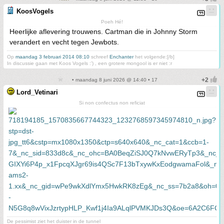
KoosVogels
Poeh Hé!
Heerlijke aflevering trouwens. Cartman die in Johnny Storm
verandert en vecht tegen Jewbots.
Op
maandag 3 februari 2014 08:10
schreef
Enchanter
het volgende:[/b]
In discussie gaan met Koos Vogels :') , een grotere mongool is er niet :r
• maandag 8 juni 2026 @ 14:40 • 17
Lord_Vetinari
Si non confectus non reficiat
De pessimist ziet het duister in de tunnel