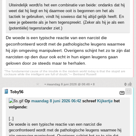
Uiteindelijk wordt/is het een combinatie van beide: ondanks dat hij
weet dat hij liegt en hij daarmee ooit is begonnen om het als
tactiek te gebruiken, vindt hij sowieso dat hij altijd gelijk heeft. En
wee je gebeente als je hem tegenspreekt. (Zeker als hij je als een
(potentiële) tegenstander ziet.)
De woede is een typische reactie van een narcist die
geconfronteerd wordt met de pathologische leugens waarmee
hij zijn omgeving manipuleert. Overigens schijnt het zo te zijn dat
narcisten op den duur ook echt in hun eigen leugens gaan
geloven door ze steeds maar te herhalen.
“The fundamental cause of the trouble in the modern world today is that the stupid are
cocksure while the intelligent are full of doubt.”— Bertrand Russell
• maandag 8 juni 2026 @ 06:46 • 8
Toby56
Op
maandag 8 juni 2026 06:42
schreef
Kijkertje
het
volgende:
[..]
De woede is een typische reactie van een narcist die
geconfronteerd wordt met de pathologische leugens waarmee hij
zijn omgeving manipuleert. Overigens schijnt het zo te zijn dat