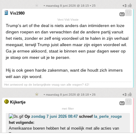
• maandag 8 juni 2026 @ 18:15 • 25
Vis1980
Veni Vidi Vissie
Trump's art of the deal is niets anders dan intimideren en loze
dingen roepen en dan verwachten dat de andere partij vanuit
het niets, zonder er zelf enig voordeel uit te halen in zijn verhaal
meegaat, terwijl Trump juist alleen maar zijn eigen voordeel wil.
Ga je ermee akkoord, staat ie binnen een paar dagen weer op
je stoep om meer uit je te persen.
Hij is ook geen harde zakenman, want die houdt zich immers
wél aan zijn woord.
Het antwoord op de belangrijkste vraag van alle vragen? 42!
• maandag 8 juni 2026 @ 18:18 • 26
Kijkertje
met filter
Op
zondag 7 juni 2026 08:47
schreef
la_perle_rouge
het volgende:
Amerikaanse boeren hebben het al moeilijk met alle acties van
Trump, en nu: