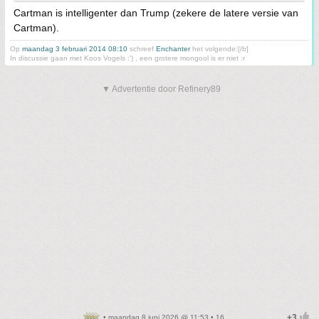
Cartman is intelligenter dan Trump (zekere de latere versie van
Cartman).
Op
maandag 3 februari 2014 08:10
schreef
Enchanter
het volgende:[/b]
In discussie gaan met Koos Vogels :') , een grotere mongool is er niet :r
▼ Advertentie door Refinery89
• maandag 8 juni 2026 @ 11:53 • 16