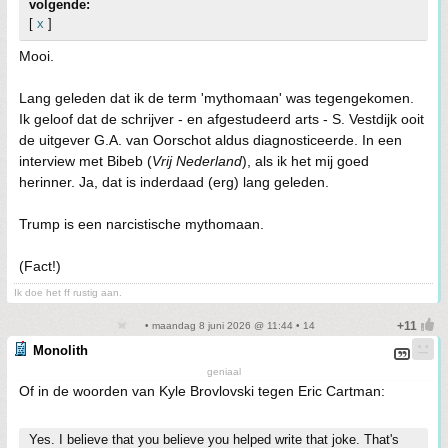
volgende:
[
x
]
Mooi.
Lang geleden dat ik de term 'mythomaan' was tegengekomen.
Ik geloof dat de schrijver - en afgestudeerd arts - S. Vestdijk ooit
de uitgever G.A. van Oorschot aldus diagnosticeerde. In een
interview met Bibeb (
Vrij Nederland
), als ik het mij goed
herinner. Ja, dat is inderdaad (erg) lang geleden.
Trump is een narcistische mythomaan.
(Fact!)
Ik doe het ff rustig aan.
• maandag 8 juni 2026 @ 11:44 • 14
Monolith
geniaal
Of in de woorden van Kyle Brovlovski tegen Eric Cartman:
Yes. I believe that you believe you helped write that joke. That's