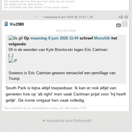
De optimist ziet het licht aan het eind van de tunnel
De realist ziet de trein komen
De machinist ziet drie idioten in het spoor staan....
• maandag 8 juni 2026 @ 14:51 • 18
Vis1980
Veni Vidi Vissie
Op
maandag 8 juni 2026 11:44
schreef
Monolith
het
volgende:
Of in de woorden van Kyle Brovlovski tegen Eric Cartman:
[..]
Sowieso is Eric Cartman gewoon retroactief een persiflage van
Trump.
South Park is bijna altijd toepasbaar. Ik kan er ook altijd van
genieten hoe op 'alt right' men vaak Cartman prijst voor 'hij heeft
gelijk'. De ironie ontgaat hen vaak volledig.
Het antwoord op de belangrijkste vraag van alle vragen? 42!
▼ Advertentie door Refinery89