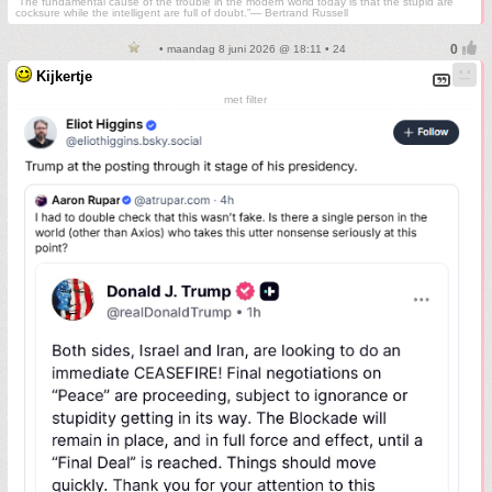
“The fundamental cause of the trouble in the modern world today is that the stupid are
cocksure while the intelligent are full of doubt.”— Bertrand Russell
• maandag 8 juni 2026 @ 18:11 • 24
Kijkertje
met filter