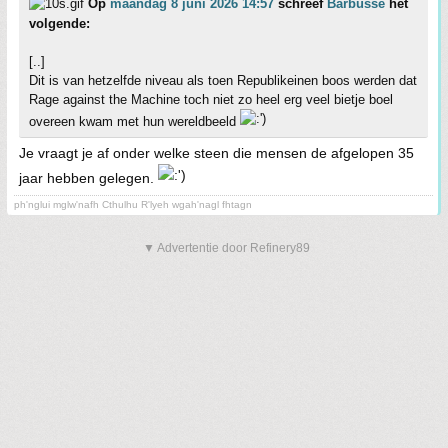
Op
maandag 8 juni 2026 14:57
schreef
Barbusse
het
volgende:
[..]
Dit is van hetzelfde niveau als toen Republikeinen boos werden dat
Rage against the Machine toch niet zo heel erg veel bietje boel
overeen kwam met hun wereldbeeld
Je vraagt je af onder welke steen die mensen de afgelopen 35
jaar hebben gelegen.
ph'nglui mglw'nafh Cthulhu R'lyeh wgah'nagl fhtagn
▼ Advertentie door Refinery89