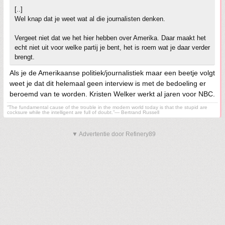
[..]
Wel knap dat je weet wat al die journalisten denken.
Vergeet niet dat we het hier hebben over Amerika. Daar maakt het
echt niet uit voor welke partij je bent, het is roem wat je daar verder
brengt.
Als je de Amerikaanse politiek/journalistiek maar een beetje volgt
weet je dat dit helemaal geen interview is met de bedoeling er
beroemd van te worden. Kristen Welker werkt al jaren voor NBC.
“The fundamental cause of the trouble in the modern world today is that the stupid are
cocksure while the intelligent are full of doubt.”— Bertrand Russell
▼ Advertentie door Refinery89