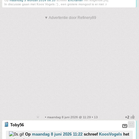
Op
maandag 3 februari 2014 08:10
schreef
Enchanter
het volgende:[/b]
In discussie gaan met Koos Vogels :') , een grotere mongool is er niet :r
▼ Advertentie door Refinery89
• maandag 8 juni 2026 @ 11:29 • 13
Toby56
Op
maandag 8 juni 2026 11:22
schreef
KoosVogels
het