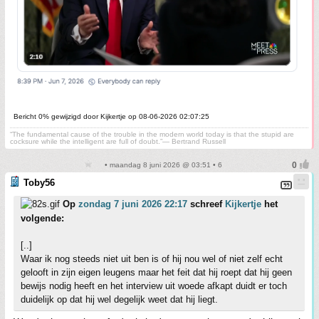
Bericht 0% gewijzigd door Kijkertje op 08-06-2026 02:07:25
“The fundamental cause of the trouble in the modern world today is that the stupid are
cocksure while the intelligent are full of doubt.”— Bertrand Russell
• maandag 8 juni 2026 @ 03:51 • 6
Toby56
Op
zondag 7 juni 2026 22:17
schreef
Kijkertje
het
volgende:
[..]
Waar ik nog steeds niet uit ben is of hij nou wel of niet zelf echt
gelooft in zijn eigen leugens maar het feit dat hij roept dat hij geen
bewijs nodig heeft en het interview uit woede afkapt duidt er toch
duidelijk op dat hij wel degelijk weet dat hij liegt.