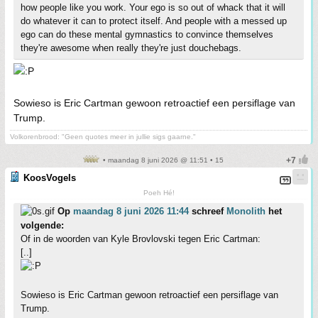
how people like you work. Your ego is so out of whack that it will
do whatever it can to protect itself. And people with a messed up
ego can do these mental gymnastics to convince themselves
they're awesome when really they're just douchebags.
Sowieso is Eric Cartman gewoon retroactief een persiflage van
Trump.
Volkorenbrood: "Geen quotes meer in jullie sigs gaarne."
• maandag 8 juni 2026 @ 11:51 • 15
KoosVogels
Poeh Hé!
Op
maandag 8 juni 2026 11:44
schreef
Monolith
het
volgende:
Of in de woorden van Kyle Brovlovski tegen Eric Cartman:
[..]
Sowieso is Eric Cartman gewoon retroactief een persiflage van
Trump.