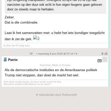
narcisten op den duur ook echt in hun eigen leugens gaan geloven
door ze steeds maar te herhalen.
Zeker.
Dat is die combinatie.
Laat ik het samenvatten met: u hebt het iets bondiger toegelicht
dan ik zei de gek.
Ik doe het ff rustig aan.
• maandag 8 juni 2026 @ 07:14 • 9
Perrin
Toekomst. Made in Europe.
Als de democratische instituties en de Amerikaanse politiek
Trump niet stoppen, dan doet de markt het wel.
And what rough beast, its hour come round at last,
Slouches towards Bethlehem to be born?
▼ Advertentie door Refinery89