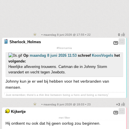
• maandag 8 juni 2026 @ 17:55 • 22
Sherlock_Holmes
#freenarnia
Op
maandag 8 juni 2026 11:53
schreef
KoosVogels
het
volgende:
Heerlijke aflevering trouwens. Cartman die in Johnny Storm
verandert en vecht tegen Jewbots.
Johnny kun je er wel bij hebben voor het verbranden van
mensen.
´ Just remember, there's a thin line between being a hero and being a memory´
• maandag 8 juni 2026 @ 18:03 • 23
Kijkertje
met filter
Hij ontkent nu ook dat hij geen oorlog zou beginnen.