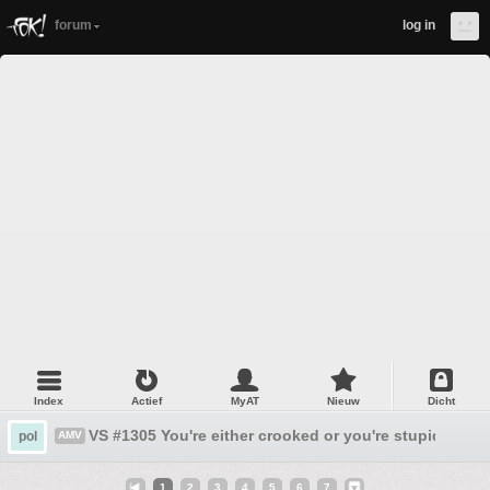
forum
log in
Index
Actief
MyAT
Nieuw
Dicht
VS #1305 You're either crooked or you're stupid.
pol
AMV
1
2
3
4
5
6
7