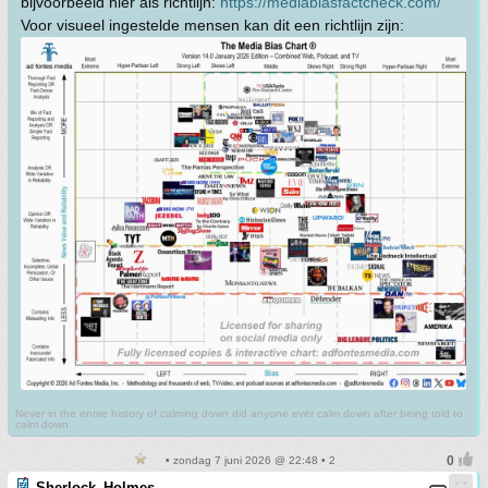
bijvoorbeeld hier als richtlijn:
https://mediabiasfactcheck.com/
Voor visueel ingestelde mensen kan dit een richtlijn zijn:
Never in the entire history of calming down did anyone ever calm down after being told to
calm down.
• zondag 7 juni 2026 @ 22:48 • 2
Sherlock_Holmes