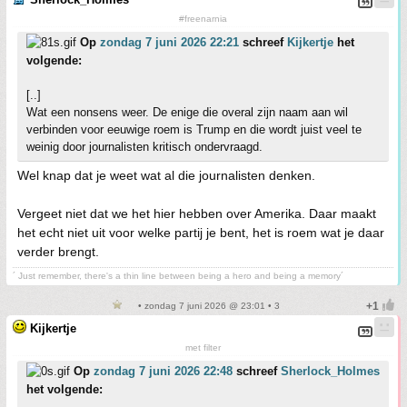
#freenarnia
Op
zondag 7 juni 2026 22:21
schreef
Kijkertje
het
volgende:
[..]
Wat een nonsens weer. De enige die overal zijn naam aan wil
verbinden voor eeuwige roem is Trump en die wordt juist veel te
weinig door journalisten kritisch ondervraagd.
Wel knap dat je weet wat al die journalisten denken.
Vergeet niet dat we het hier hebben over Amerika. Daar maakt
het echt niet uit voor welke partij je bent, het is roem wat je daar
verder brengt.
´ Just remember, there's a thin line between being a hero and being a memory´
• zondag 7 juni 2026 @ 23:01 • 3
Kijkertje
met filter
Op
zondag 7 juni 2026 22:48
schreef
Sherlock_Holmes
het volgende: