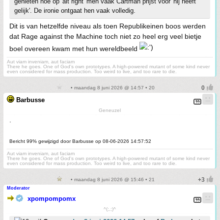
genieten hoe op 'alt right' men vaak Cartman prijst voor 'hij heeft
gelijk'. De ironie ontgaat hen vaak volledig.
Dit is van hetzelfde niveau als toen Republikeinen boos werden
dat Rage against the Machine toch niet zo heel erg veel bietje
boel overeen kwam met hun wereldbeeld
Aut viam inveniam, aut faciam
There he goes. One of God's own prototypes. A high-powered mutant of some kind never
even considered for mass production. Too weird to live, and too rare to die.
• maandag 8 juni 2026 @ 14:57 • 20
Barbusse
Geneuzel
.
Bericht 99% gewijzigd door Barbusse op 08-06-2026 14:57:52
Aut viam inveniam, aut faciam
There he goes. One of God's own prototypes. A high-powered mutant of some kind never
even considered for mass production. Too weird to live, and too rare to die.
• maandag 8 juni 2026 @ 15:46 • 21
Moderator
xpompompomx
^(;,;)^