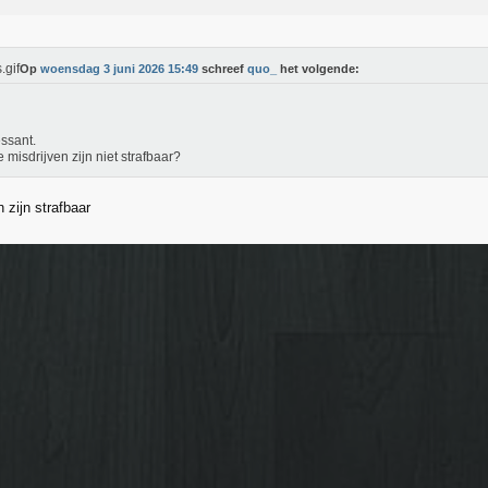
Op
woensdag 3 juni 2026 15:49
schreef
quo_
het volgende:
essant.
 misdrijven zijn niet strafbaar?
n zijn strafbaar