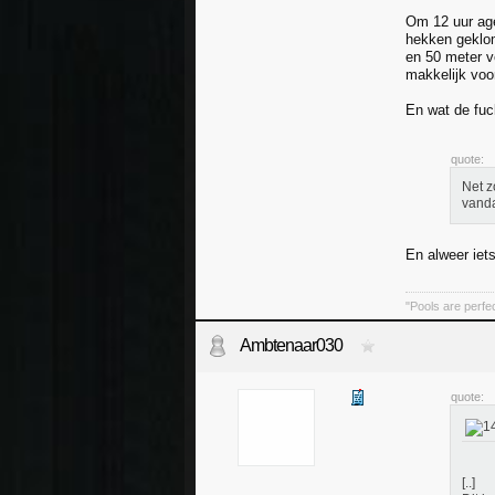
Om 12 uur age
hekken geklom
en 50 meter v
makkelijk vo
En wat de fuc
quote:
Net z
vanda
En alweer iet
"Pools are perfec
Ambtenaar030
quote:
[..]