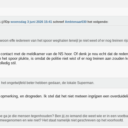
Op
woensdag 3 juni 2026 15:41
schreef
Ambtenaar030
het volgende:
woon effe iedereen van het spoor weghalen terwijl je niet weet of er nog treinen rij
d contact met de meldkamer van de NS hoor. Of denk je nou echt dat de reden d
an het spoor plukte, is omdat de politie niet wist of er nog treinen aan zouden
lledig stil.
al het ongetwijfeld beter hebben gedaan, de lokale Superman.
opmerking, en drogreden. Ik stel dat het niet meteen ingrijpen een overduidel
e ga je die mensen tegenhouden? Ben jij zo iemand die weet wie er in een voetba
 meegenomen en wie niet? Het staat namelijk niet geschreven op het voorhoofd.