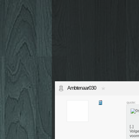
Ambtenaar030
quote:
[..]
Volge
voorn