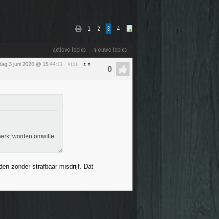
1
2
3
4
actieve topics
nieuwe topics
ag 3 juni 2026 @ 15:44
:11
#101
erkt worden omwille
den zonder strafbaar misdrijf. Dat