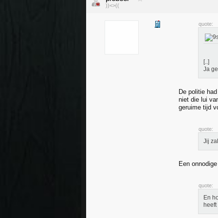
))<>((
quote:
[..]
Ja ge
De politie ha
niet die lui v
geruime tijd vo
quote:
Jij z
Een onnodige 
quote:
En ho
heeft