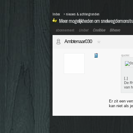
Index
»
nieuws & achtergronden
Meer mogelijkheden om snelwegdemonstra
abonnement
Unibet
Coolblue
Bitvavo
Ambtenaar030
quote:
[..]
De Rv
van h
Er zit een ver
kan niet als j