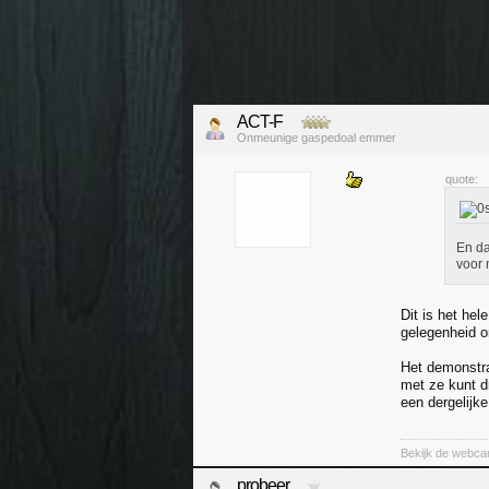
ACT-F
Onmeunige gaspedoal emmer
quote:
En da
voor 
Dit is het hel
gelegenheid o
Het demonstrat
met ze kunt d
een dergelijk
Bekijk de webca
probeer