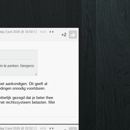
ag 3 juni 2026 @ 15:50
:53
#105
in te perken. Nergens
oet aankondigen. Dit geeft al
edingen onnodig voortduren.
tterlijk gezegd dat je beter thee
het rechtssysteem belasten. Met
ag 3 juni 2026 @ 15:52
:21
#106