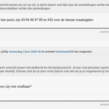
erschil tussen jou en oa mij, is dat ik daarin ook kijk naar de aanleidingen achter 
twoordelijken achter die aanleidingen.
 tien posts zijn #3 #4 #6 #7 #9 en #10 voor de nieuwe maatregelen
woensd
Op
woensdag 3 juni 2026 15:44
schreef
Ambtenaar030
het volgende:
t een verschil tussen het strafrecht en het bestuursrecht. Je kan niet personen aa
baar misdrijf. Dat kan niet als je door rood rijdt en ook niet als je je ongewenst op h
en zijn niet strafbaar?
woensd