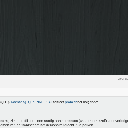
woensd
Op
woensdag 3 juni 2026 15:41
schreef
probeer
het volgende:
ns mij zijn er in dit topic een aardig aantal mensen (waaronder ikzelf) zeer verbolg
emen van het kabinet om het demonstratierecht in te perken.