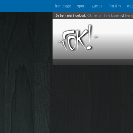
frontpage
sport
games
film & tv
web
Je bent niet ingelogd.
Klik hier om in te loggen
of
hier 