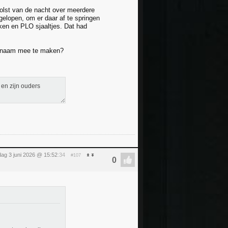
holst van de nacht over meerdere
elopen, om er daar af te springen
ken en PLO sjaaltjes. Dat had
odsnaam mee te maken?
 en zijn ouders
ag 3 juni 2026 @ 15:52
:34
#107