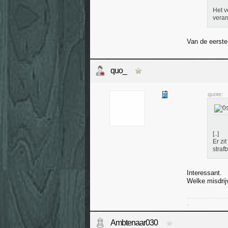
Het v
veran
Van de eerste
quo_
quote:
[..]
Er zi
straf
Interessant.
Welke misdrijv
-
Ambtenaar030