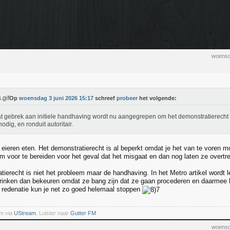
woensd
Op
woensdag 3 juni 2026 15:17
schreef
probeer
het volgende:
t gebrek aan initiele handhaving wordt nu aangegrepen om het demonstratierecht 
nodig, en ronduit autoritair.
e eieren eten. Het demonstratierecht is al beperkt omdat je het van te voren m
m voor te bereiden voor het geval dat het misgaat en dan nog laten ze overtr
ierecht is niet het probleem maar de handhaving. In het Metro artikel wordt le
rinken dan bekeuren omdat ze bang zijn dat ze gaan procederen en daarmee 
e redenatie kun je net zo goed helemaal stoppen
m via
UStream
. Luister naar
Gutter FM
woensd