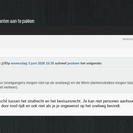
nten aan te pakken
woensd
Op
woensdag 3 juni 2026 15:35
schreef
probeer
het volgende:
v (voetgangers mogen niet op de snelweg) en de Wom (demonstraties mogen bep
et verkeer).
schil tussen het strafrecht en het bestuursrecht. Je kan niet personen aanhou
e door rood rijdt en ook niet als je je ongewenst op het snelweg bevindt.