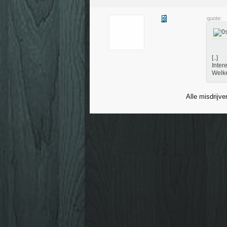
quote:
[..]
Inter
Welke
Alle misdrijve