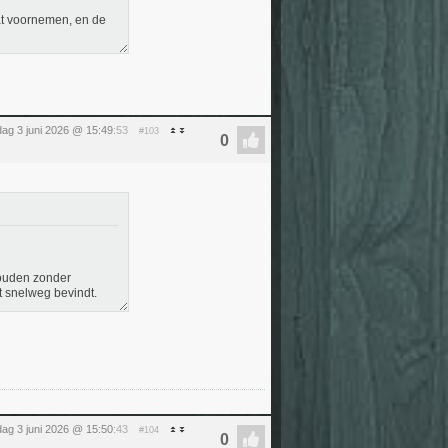
dat voornemen, en de
ag 3 juni 2026 @ 15:49
:53
#103
nhouden zonder
et snelweg bevindt.
ag 3 juni 2026 @ 15:50
:43
#104