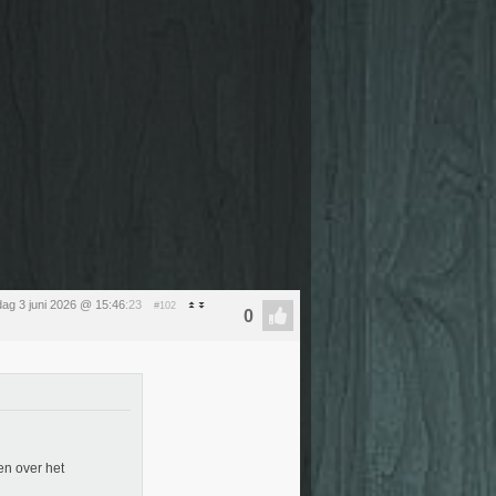
ag 3 juni 2026 @ 15:46
:23
#102
en over het