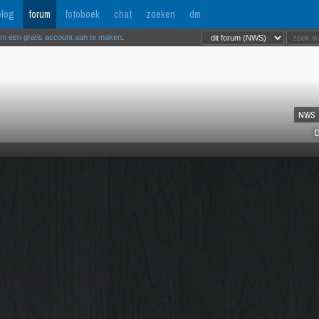
log
forum
fotoboek
chat
zoeken
dm
om een gratis account aan te maken
.
NWS
D