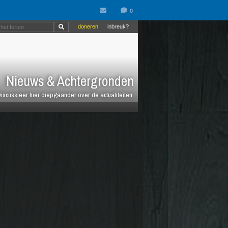
doneren
inbreuk?
Nieuws & Achtergronden
iscussieer hier diepgaander over de actualiteiten.