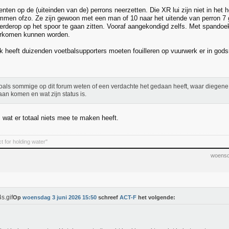
nten op de (uiteinden van de) perrons neerzetten. Die XR lui zijn niet in het 
men ofzo. Ze zijn gewoon met een man of 10 naar het uitende van perron 7 g
erderop op het spoor te gaan zitten. Vooraf aangekondigd zelfs. Met spandoe
orkomen kunnen worden.
k heeft duizenden voetbalsupporters moeten fouilleren op vuurwerk er in g
oals sommige op dit forum weten of een verdachte het gedaan heeft, waar diegene
an komen en wat zijn status is.
s wat er totaal niets mee te maken heeft.
t for holding water"
woensd
Op
woensdag 3 juni 2026 15:50
schreef
ACT-F
het volgende: