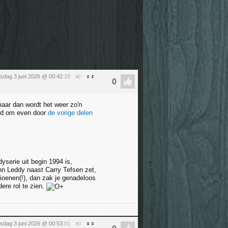
sdag 3 juni 2026 @ 00:42
:29
#2
maar dan wordt het weer zo'n
ard om even door
de vorige delen
serie uit begin 1994 is,
hn Leddy naast Carry Tefsen zet,
oenen(!), dan zak je genadeloos
dere rol te zien.
sdag 3 juni 2026 @ 00:53
:01
#3