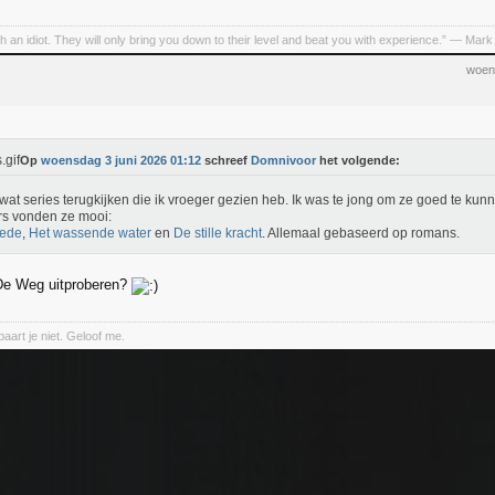
h an idiot. They will only bring you down to their level and beat you with experience.” ― Mark
woen
Op
woensdag 3 juni 2026 01:12
schreef
Domnivoor
het volgende:
 wat series terugkijken die ik vroeger gezien heb. Ik was te jong om ze goed te kun
s vonden ze mooi:
ede
,
Het wassende water
en
De stille kracht
. Allemaal gebaseerd op romans.
 De Weg uitproberen?
aart je niet. Geloof me.