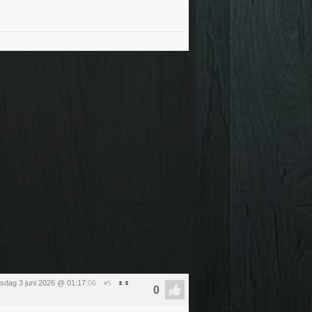
sdag 3 juni 2026 @ 01:17
:06
#5