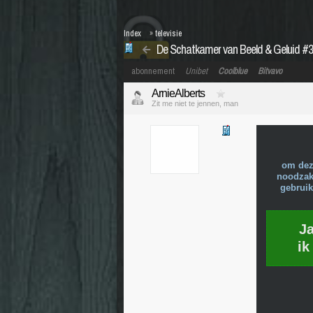
Index
»
televisie
De Schatkamer van Beeld & Geluid #3
abonnement
Unibet
Coolblue
Bitvavo
ArnieAlberts
Zit me niet te jennen, man
om dez
noodzake
gebruik
J
ik