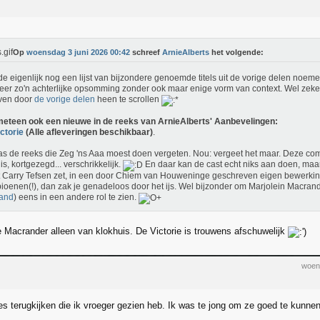
Op
woensdag 3 juni 2026 00:42
schreef
ArnieAlberts
het volgende:
lde eigenlijk nog een lijst van bijzondere genoemde titels uit de vorige delen noe
eer zo'n achterlijke opsomming zonder ook maar enige vorm van context. Wel zek
ven door
de vorige delen
heen te scrollen
eteen ook een nieuwe in de reeks van ArnieAlberts' Aanbevelingen:
ctorie
(Alle afleveringen beschikbaar)
.
as de reeks die Zeg 'ns Aaa moest doen vergeten. Nou: vergeet het maar. Deze com
is, kortgezegd... verschrikkelijk.
En daar kan de cast echt niks aan doen, maa
 Carry Tefsen zet, in een door Chiem van Houweninge geschreven eigen bewerki
oenen(!), dan zak je genadeloos door het ijs. Wel bijzonder om Marjolein Macrand
land
) eens in een andere rol te zien.
e Macrander alleen van klokhuis. De Victorie is trouwens afschuwelijk
woen
ies terugkijken die ik vroeger gezien heb. Ik was te jong om ze goed te kunn