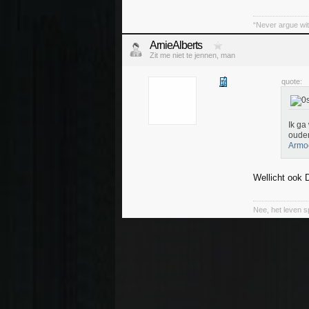
“Never argue wit
ArnieAlberts
Zit me niet te jennen, man
quote:
Ik ga
ouder
Armo
Wellicht ook
Nee, het leven sp