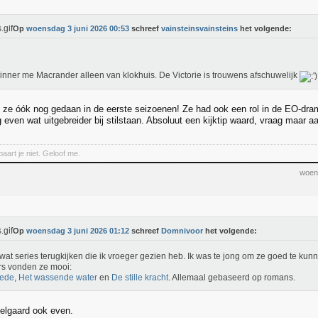
Op
woensdag 3 juni 2026 00:53
schreef
vainsteinsvainsteins
het volgende:
rinner me Macrander alleen van klokhuis. De Victorie is trouwens afschuwelijk
ft ze óók nog gedaan in de eerste seizoenen! Ze had ook een rol in de EO-dram
og even wat uitgebreider bij stilstaan. Absoluut een kijktip waard, vraag maar 
aart je niet. Geloof me.
woen
Op
woensdag 3 juni 2026 01:12
schreef
Domnivoor
het volgende:
 wat series terugkijken die ik vroeger gezien heb. Ik was te jong om ze goed te kun
s vonden ze mooi:
ede
,
Het wassende water
en
De stille kracht
. Allemaal gebaseerd op romans.
elgaard ook even.