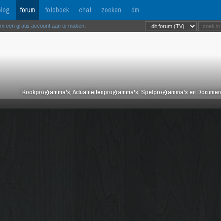
log
forum
fotoboek
chat
zoeken
dm
om een gratis account aan te maken
.
Kookprogramma's, Actualiteitenprogramma's, Spelprogramma's en Documentair