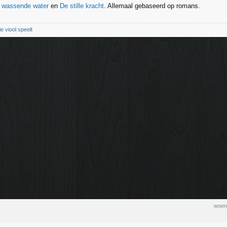
 wassende water
en
De stille kracht
. Allemaal gebaseerd op romans.
ie viool speelt
woen