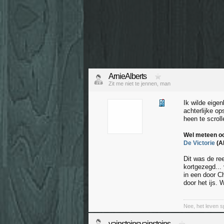
ArnieAlberts
Zit me niet te jennen, man
Ik wilde eigen
achterlijke o
heen te scrol
Wel meteen oo
De Victorie
(Al
Dit was de re
kortgezegd... 
in een door 
door het ijs.
Nee, het leven sp
vainsteinsvainsteins