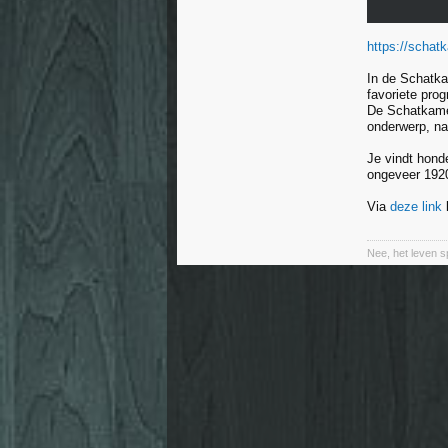
https://schat
In de Schatka
favoriete pro
De Schatkame
onderwerp, na
Je vindt hond
ongeveer 1920
Via
deze link
k
Nee, het leven sp