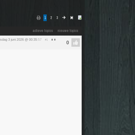
1
2
3
actieve topics
nieuwe topics
sdag 3 juni 2026 @ 00:35
:57
#1