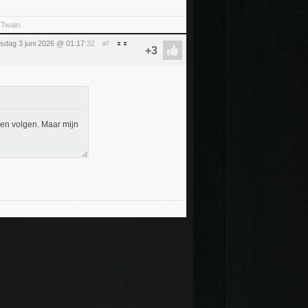
 Twain.
sdag 3 juni 2026 @ 01:17
:32
#7
nen volgen. Maar mijn