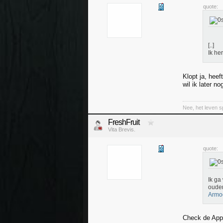
quote:
[..]
Ik he
Klopt ja, hee
wil ik later n
Nee, het leven sp
FreshFruit
Vita Brevis.
quote:
Ik ga
ouder
Armo
Check de App