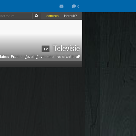
doneren
inbreuk?
Televisie
TV
es. Praat er gezellig over mee, live of achteraf!