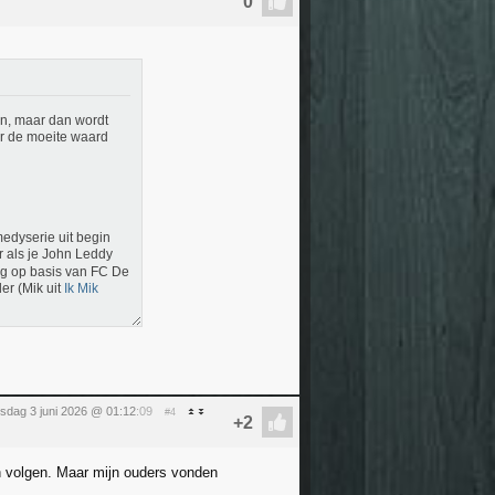
men, maar dan wordt
er de moeite waard
edyserie uit begin
r als je John Leddy
ng op basis van FC De
er (Mik uit
Ik Mik
sdag 3 juni 2026 @ 01:12
:09
#4
en volgen. Maar mijn ouders vonden