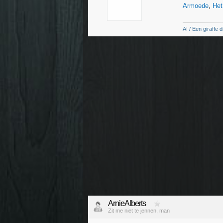
Armoede
,
Het
AI / Een giraffe d
ArnieAlberts
Zit me niet te jennen, man