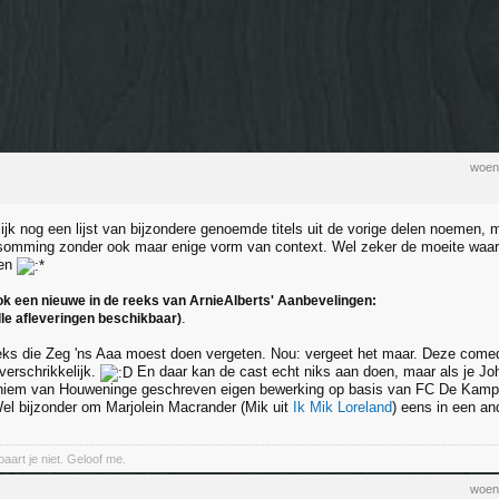
woen
lijk nog een lijst van bijzondere genoemde titels uit de vorige delen noemen, 
psomming zonder ook maar enige vorm van context. Wel zeker de moeite wa
len
k een nieuwe in de reeks van ArnieAlberts' Aanbevelingen:
.
le afleveringen beschikbaar)
eks die Zeg 'ns Aaa moest doen vergeten. Nou: vergeet het maar. Deze comedy
verschrikkelijk.
En daar kan de cast echt niks aan doen, maar als je Jo
Chiem van Houweninge geschreven eigen bewerking op basis van FC De Kampi
 Wel bijzonder om Marjolein Macrander (Mik uit
Ik Mik Loreland
) eens in een an
aart je niet. Geloof me.
woen