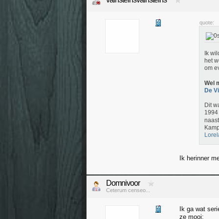
quote:
Ik wi
het w
om e
Wel m
De Vi
Dit w
1994 
naast
Kampi
Lore
Ik herinner m
Domnivoor
Ceterum censeo...
Ik ga wat ser
ze mooi: