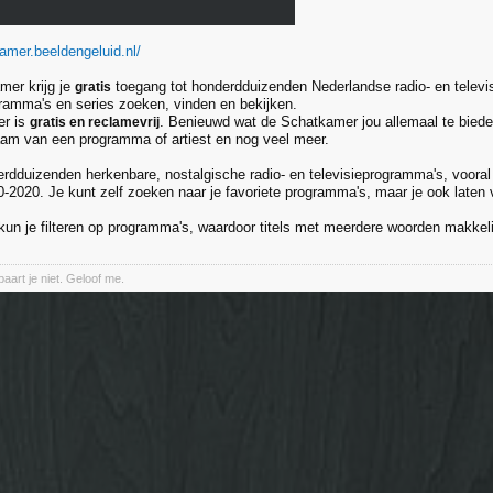
kamer.beeldengeluid.nl/
mer krijg je
toegang tot honderdduizenden Nederlandse radio- en televis
gratis
gramma's en series zoeken, vinden en bekijken.
r is
. Benieuwd wat de Schatkamer jou allemaal te bied
gratis en reclamevrij
am van een programma of artiest en nog veel meer.
erdduizenden herkenbare, nostalgische radio- en televisieprogramma's, voora
-2020. Je kunt zelf zoeken naar je favoriete programma's, maar je ook laten
un je filteren op programma's, waardoor titels met meerdere woorden makkelij
aart je niet. Geloof me.