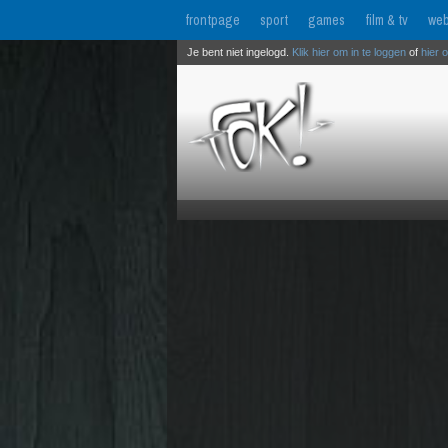
frontpage
sport
games
film & tv
web
Je bent niet ingelogd.
Klik hier om in te loggen
of
hier 