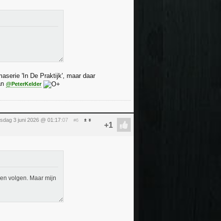
aserie 'In De Praktijk', maar daar
aan
@PeterKelder
sdag 3 juni 2026 @ 01:17
:07
#6
nen volgen. Maar mijn