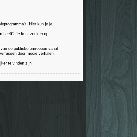
ieprogramma's. Hier kun je je
en heeft? Je kunt zoeken op
l van de publieke omroepen vanaf
 verrassen door mooie verhalen.
ker te vinden zijn.