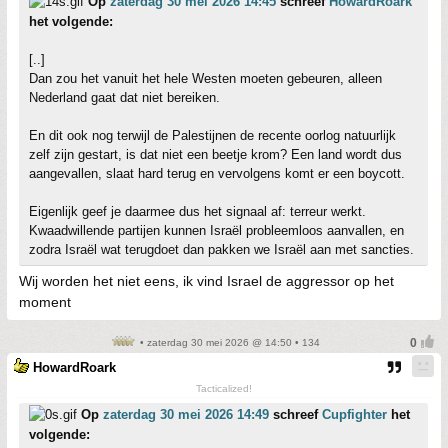
Op
zaterdag 30 mei 2026 14:45
schreef
HowardRoark
het volgende:
[..]
Dan zou het vanuit het hele Westen moeten gebeuren, alleen
Nederland gaat dat niet bereiken.
En dit ook nog terwijl de Palestijnen de recente oorlog natuurlijk
zelf zijn gestart, is dat niet een beetje krom? Een land wordt dus
aangevallen, slaat hard terug en vervolgens komt er een boycott.
Eigenlijk geef je daarmee dus het signaal af: terreur werkt.
Kwaadwillende partijen kunnen Israël probleemloos aanvallen, en
zodra Israël wat terugdoet dan pakken we Israël aan met sancties.
Wij worden het niet eens, ik vind Israel de aggressor op het
moment
• zaterdag 30 mei 2026 @ 14:50 • 134
HowardRoark
Tacticalized!
Op
zaterdag 30 mei 2026 14:49
schreef
Cupfighter
het
volgende: