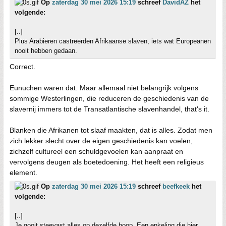
Op
zaterdag 30 mei 2026 15:19
schreef
DavidAZ
het
volgende:
[..]
Plus Arabieren castreerden Afrikaanse slaven, iets wat Europeanen
nooit hebben gedaan.
Correct.
Eunuchen waren dat. Maar allemaal niet belangrijk volgens
sommige Westerlingen, die reduceren de geschiedenis van de
slavernij immers tot de Transatlantische slavenhandel, that's it.
Blanken die Afrikanen tot slaaf maakten, dat is alles. Zodat men
zich lekker slecht over de eigen geschiedenis kan voelen,
zichzelf cultureel een schuldgevoelen kan aanpraat en
vervolgens deugen als boetedoening. Het heeft een religieus
element.
Op
zaterdag 30 mei 2026 15:19
schreef
beefkeek
het
volgende:
[..]
Je gooit steevast alles op dezelfde hoop. Een enkeling die hier