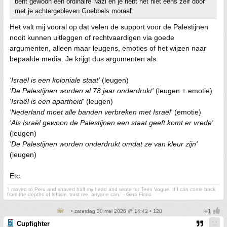
bent gewoon een ordinaire Nazi en je hebt het niet eens zelf door
met je achtergebleven Goebbels moraal"
Het valt mij vooral op dat velen de support voor de Palestijnen
nooit kunnen uitleggen of rechtvaardigen via goede
argumenten, alleen maar leugens, emoties of het wijzen naar
bepaalde media. Je krijgt dus argumenten als:
'Israël is een koloniale staat'
(leugen)
'De Palestijnen worden al 78 jaar onderdrukt'
(leugen + emotie)
'Israël is een apartheid'
(leugen)
'Nederland moet alle banden verbreken met Israël'
(emotie)
'Als Israël gewoon de Palestijnen een staat geeft komt er vrede'
(leugen)
'De Palestijnen worden onderdrukt omdat ze van kleur zijn'
(leugen)
Etc.
'I moved to Peru and shaved half my head and wrote for Teen Vogue. If I can come back
from the depths of leftism, trust me, anyone can.' - Gina Florio
• zaterdag 30 mei 2026 @ 14:42 • 128
Cupfighter