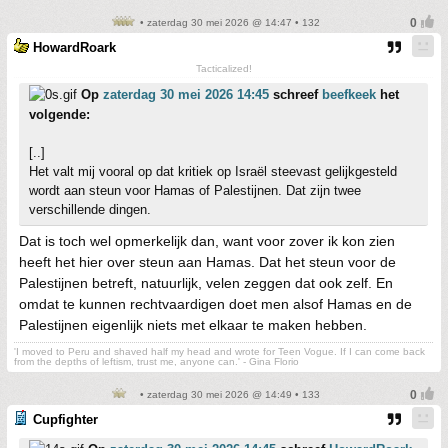
• zaterdag 30 mei 2026 @ 14:47 • 132
HowardRoark
Tacticalized!
Op
zaterdag 30 mei 2026 14:45
schreef
beefkeek
het
volgende:
[..]
Het valt mij vooral op dat kritiek op Israël steevast gelijkgesteld
wordt aan steun voor Hamas of Palestijnen. Dat zijn twee
verschillende dingen.
Dat is toch wel opmerkelijk dan, want voor zover ik kon zien
heeft het hier over steun aan Hamas. Dat het steun voor de
Palestijnen betreft, natuurlijk, velen zeggen dat ook zelf. En
omdat te kunnen rechtvaardigen doet men alsof Hamas en de
Palestijnen eigenlijk niets met elkaar te maken hebben.
'I moved to Peru and shaved half my head and wrote for Teen Vogue. If I can come back
from the depths of leftism, trust me, anyone can.' - Gina Florio
• zaterdag 30 mei 2026 @ 14:49 • 133
Cupfighter