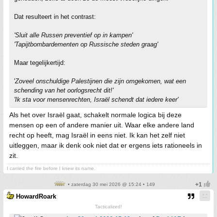
Dat resulteert in het contrast:
'Sluit alle Russen preventief op in kampen'
'Tapijtbombardementen op Russische steden graag'
Maar tegelijkertijd:
'
Zoveel onschuldige Palestijnen die zijn omgekomen, wat een
schending van het oorlogsrecht dit!'
'Ik sta voor mensenrechten, Israël schendt dat iedere keer'
Als het over Israël gaat, schakelt normale logica bij deze
mensen op een of andere manier uit. Waar elke andere land
recht op heeft, mag Israël in eens niet. Ik kan het zelf niet
uitleggen, maar ik denk ook niet dat er ergens iets rationeels in
zit.
I carried the fire before I knew its name.
• zaterdag 30 mei 2026 @ 15:24 • 149
HowardRoark
Tacticalized!