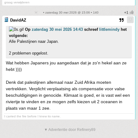
graag verwijderen
• zaterdag 30 mei 2026 @ 15:06 • 140
DavidAZ
Op
zaterdag 30 mei 2026 14:43
schreef
littlemindy
het
volgende:
Alle Palestijnen naar Japan.
2 problemen opgelost.
Wat hebben Japaners jou aangedaan dat je zo'n hekel aan ze
hebt ))))
Denk dat palestijnen allemaal naar Zuid Afrika moeten
vertrekken. Verplicht verplaatsing als compensatie voor valse
beschuldigingen in genocide. Klimaat is goed, er is vast wel een
riviertje te vinden en ze mogen zelfs kiezen uit 2 oceanen in
plaats van maar 1 zee.
I carried the fire before I knew its name.
▼ Advertentie door Refinery89