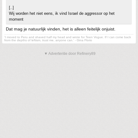
[..]
Wij worden het niet eens, ik vind Israel de aggressor op het
moment
Dat mag je natuurlijk vinden, het is alleen feitelijk onjuist.
'I moved to Peru and shaved half my head and wrote for Teen Vogue. If I can come back
from the depths of leftism, trust me, anyone can.' - Gina Florio
▼ Advertentie door Refinery89