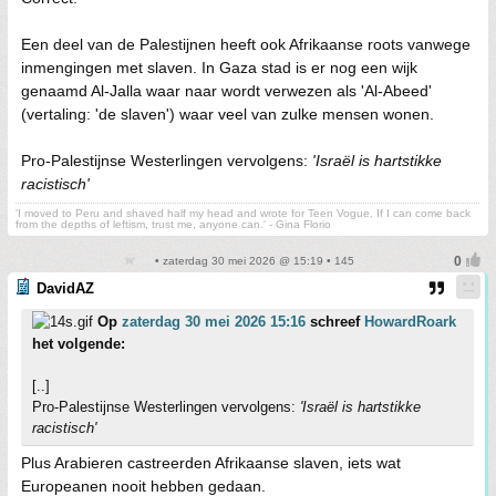
Een deel van de Palestijnen heeft ook Afrikaanse roots vanwege
inmengingen met slaven. In Gaza stad is er nog een wijk
genaamd Al-Jalla waar naar wordt verwezen als 'Al-Abeed'
(vertaling: 'de slaven') waar veel van zulke mensen wonen.
Pro-Palestijnse Westerlingen vervolgens:
'Israël is hartstikke
racistisch'
'I moved to Peru and shaved half my head and wrote for Teen Vogue. If I can come back
from the depths of leftism, trust me, anyone can.' - Gina Florio
• zaterdag 30 mei 2026 @ 15:19 • 145
DavidAZ
Op
zaterdag 30 mei 2026 15:16
schreef
HowardRoark
het volgende:
[..]
Pro-Palestijnse Westerlingen vervolgens:
'Israël is hartstikke
racistisch'
Plus Arabieren castreerden Afrikaanse slaven, iets wat
Europeanen nooit hebben gedaan.