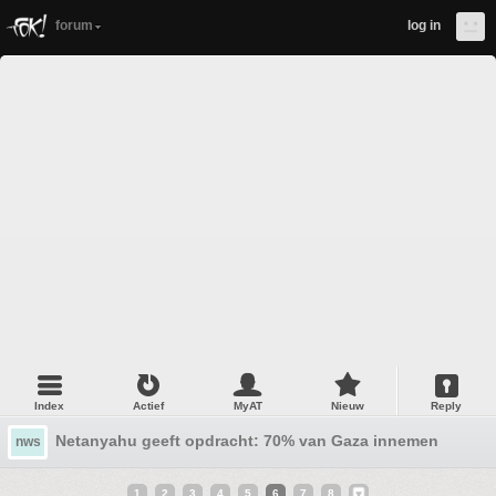
forum
log in
Index
Actief
MyAT
Nieuw
Reply
Netanyahu geeft opdracht: 70% van Gaza innemen
nws
1
2
3
4
5
6
7
8