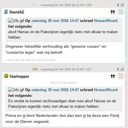
• zaterdag 30 mei 2026 @ 14:53 • 136
DavidAZ
Op
zaterdag 30 mei 2026 14:47
schreef
HowardRoark
het volgende:
alsof Hamas en de Palestijnen eigenlijk niets met elkaar te maken
hebben
Ongeveer hetzelfde verhouding als "gewone russen" en
"russische leger" wat mij betreft
I carried the fire before I knew its name.
• zaterdag 30 mei 2026 @ 15:00 • 137
Starhopper
Nova is mijn prinses
Op
zaterdag 30 mei 2026 14:47
schreef
HowardRoark
het volgende:
En omdat te kunnen rechtvaardigen doet men alsof Hamas en de
Palestijnen eigenlijk niets met elkaar te maken hebben.
Prima en jij bent Nederlander dus dan ben jij bij deze een Partij
voor de Dieren veganist.