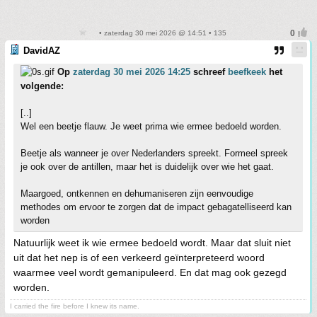
• zaterdag 30 mei 2026 @ 14:51 • 135
DavidAZ
Op
zaterdag 30 mei 2026 14:25
schreef
beefkeek
het
volgende:
[..]
Wel een beetje flauw. Je weet prima wie ermee bedoeld worden.
Beetje als wanneer je over Nederlanders spreekt. Formeel spreek
je ook over de antillen, maar het is duidelijk over wie het gaat.
Maargoed, ontkennen en dehumaniseren zijn eenvoudige
methodes om ervoor te zorgen dat de impact gebagatelliseerd kan
worden
Natuurlijk weet ik wie ermee bedoeld wordt. Maar dat sluit niet
uit dat het nep is of een verkeerd geïnterpreteerd woord
waarmee veel wordt gemanipuleerd. En dat mag ook gezegd
worden.
I carried the fire before I knew its name.