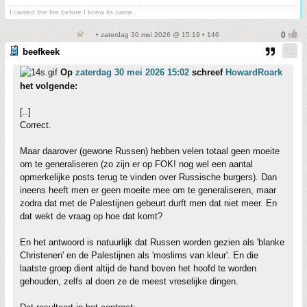
I carried the fire before I knew its name.
• zaterdag 30 mei 2026 @ 15:19 • 146
beefkeek
Op
zaterdag 30 mei 2026 15:02
schreef
HowardRoark
het volgende:
[..]
Correct.
Maar daarover (gewone Russen) hebben velen totaal geen moeite
om te generaliseren (zo zijn er op FOK! nog wel een aantal
opmerkelijke posts terug te vinden over Russische burgers). Dan
ineens heeft men er geen moeite mee om te generaliseren, maar
zodra dat met de Palestijnen gebeurt durft men dat niet meer. En
dat wekt de vraag op hoe dat komt?
En het antwoord is natuurlijk dat Russen worden gezien als 'blanke
Christenen' en de Palestijnen als 'moslims van kleur'. En die
laatste groep dient altijd de hand boven het hoofd te worden
gehouden, zelfs al doen ze de meest vreselijke dingen.