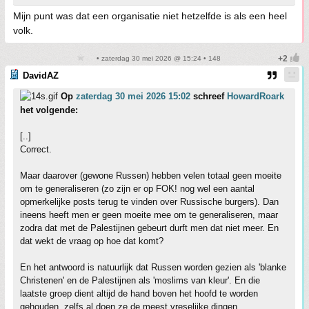
Mijn punt was dat een organisatie niet hetzelfde is als een heel
volk.
• zaterdag 30 mei 2026 @ 15:24 • 148
DavidAZ
Op
zaterdag 30 mei 2026 15:02
schreef
HowardRoark
het volgende:
[..]
Correct.
Maar daarover (gewone Russen) hebben velen totaal geen moeite
om te generaliseren (zo zijn er op FOK! nog wel een aantal
opmerkelijke posts terug te vinden over Russische burgers). Dan
ineens heeft men er geen moeite mee om te generaliseren, maar
zodra dat met de Palestijnen gebeurt durft men dat niet meer. En
dat wekt de vraag op hoe dat komt?
En het antwoord is natuurlijk dat Russen worden gezien als 'blanke
Christenen' en de Palestijnen als 'moslims van kleur'. En die
laatste groep dient altijd de hand boven het hoofd te worden
gehouden, zelfs al doen ze de meest vreselijke dingen.