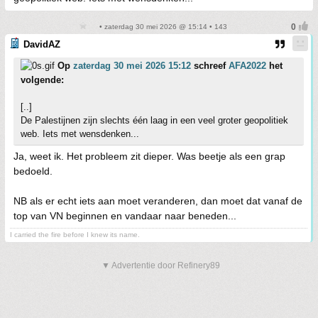
• zaterdag 30 mei 2026 @ 15:14 • 143
DavidAZ
Op
zaterdag 30 mei 2026 15:12
schreef
AFA2022
het
volgende:
[..]
De Palestijnen zijn slechts één laag in een veel groter geopolitiek
web. Iets met wensdenken...
Ja, weet ik. Het probleem zit dieper. Was beetje als een grap
bedoeld.
NB als er echt iets aan moet veranderen, dan moet dat vanaf de
top van VN beginnen en vandaar naar beneden...
I carried the fire before I knew its name.
▼ Advertentie door Refinery89