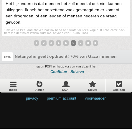
Het bijzondere is dat mensen het zelf meestal ook niet kunnen
uitleggen. Ik heb het ontzettend vaak gevraagd en er komt of
een drogreden, of een leugen of mensen negeren de vraag
gewoon.
'I moved to Peru and shaved half my head and wrote for Teen Vogue. If I can come back
from the depths of leftism, trust me, anyone can.' - Gina Florio
1
2
3
4
5
6
7
8
Netanyahu geeft opdracht: 70% van Gaza innemen
nws
steun FOK! en koop via een van deze links
Coolblue
Bitvavo
Index
Actief
MyAT
Nieuw
Opslaan
privacy
•
premium account
•
voorwaarden