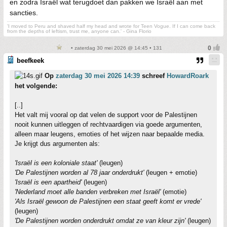
en zodra Israël wat terugdoet dan pakken we Israël aan met
sancties.
'I moved to Peru and shaved half my head and wrote for Teen Vogue. If I can come back
from the depths of leftism, trust me, anyone can.' - Gina Florio
• zaterdag 30 mei 2026 @ 14:45 • 131
beefkeek
Op
zaterdag 30 mei 2026 14:39
schreef
HowardRoark
het volgende:
[..]
Het valt mij vooral op dat velen de support voor de Palestijnen
nooit kunnen uitleggen of rechtvaardigen via goede argumenten,
alleen maar leugens, emoties of het wijzen naar bepaalde media.
Je krijgt dus argumenten als:
'Israël is een koloniale staat'
(leugen)
'De Palestijnen worden al 78 jaar onderdrukt'
(leugen + emotie)
'Israël is een apartheid'
(leugen)
'Nederland moet alle banden verbreken met Israël'
(emotie)
'Als Israël gewoon de Palestijnen een staat geeft komt er vrede'
(leugen)
'De Palestijnen worden onderdrukt omdat ze van kleur zijn'
(leugen)