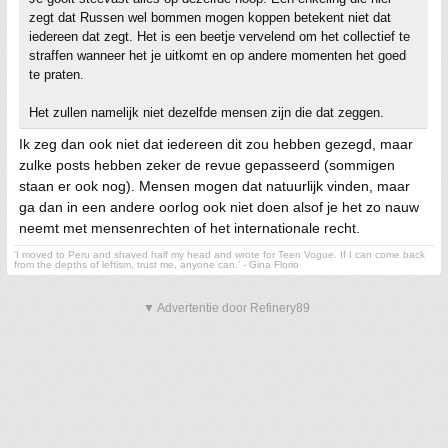
zegt dat Russen wel bommen mogen koppen betekent niet dat
iedereen dat zegt. Het is een beetje vervelend om het collectief te
straffen wanneer het je uitkomt en op andere momenten het goed
te praten.
Het zullen namelijk niet dezelfde mensen zijn die dat zeggen.
Ik zeg dan ook niet dat iedereen dit zou hebben gezegd, maar
zulke posts hebben zeker de revue gepasseerd (sommigen
staan er ook nog). Mensen mogen dat natuurlijk vinden, maar
ga dan in een andere oorlog ook niet doen alsof je het zo nauw
neemt met mensenrechten of het internationale recht.
'I moved to Peru and shaved half my head and wrote for Teen Vogue. If I can come back
from the depths of leftism, trust me, anyone can.' - Gina Florio
▼ Advertentie door Refinery89