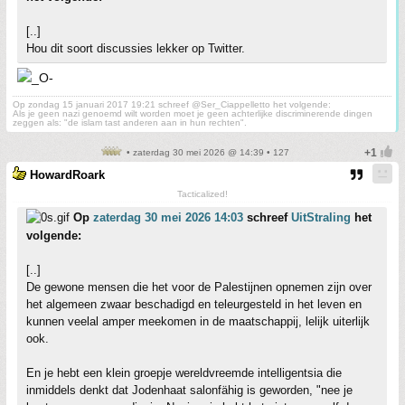
[..]
Hou dit soort discussies lekker op Twitter.
Op zondag 15 januari 2017 19:21 schreef @Ser_Ciappelletto het volgende:
Als je geen nazi genoemd wilt worden moet je geen achterlijke discriminerende dingen
zeggen als: "de islam tast anderen aan in hun rechten".
• zaterdag 30 mei 2026 @ 14:39 • 127
HowardRoark
Tacticalized!
Op
zaterdag 30 mei 2026 14:03
schreef
UitStraling
het
volgende:
[..]
De gewone mensen die het voor de Palestijnen opnemen zijn over
het algemeen zwaar beschadigd en teleurgesteld in het leven en
kunnen veelal amper meekomen in de maatschappij, lelijk uiterlijk
ook.
En je hebt een klein groepje wereldvreemde intelligentsia die
inmiddels denkt dat Jodenhaat salonfähig is geworden, "nee je