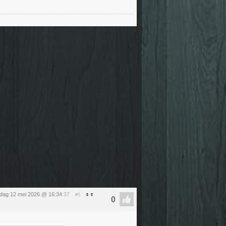
sdag 12 mei 2026 @ 16:34
:37
#5