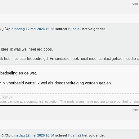
din
Op
dinsdag 12 mei 2026 16:35
schreef
Fushia2
het volgende:
idee, ik was wel heel erg boos.
ik heb niet letterlijk bedreigd. En sindsdien ook nooit meer contact gehad met die c
bedoeling en de wet.
n bijvoorbeeld wettelijk wel als doodsbedreiging worden gezien.
🇺🇰🇵☭
asses tremble at a communist revolution. The proletarians have nothing to lose but their chain
din
Op
dinsdag 12 mei 2026 16:34
schreef
Fushia2
het volgende: