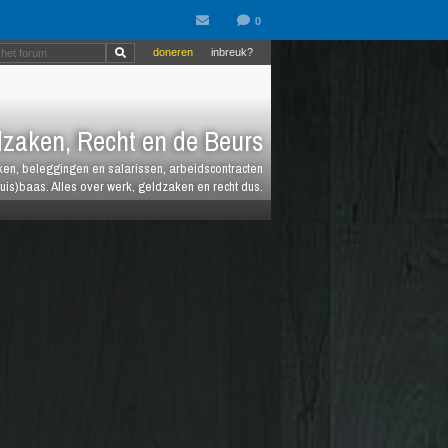
doneren
inbreuk?
zaken, Recht en de Beurs
heken, beleggingen en salarissen, arbeidscontracten
huis)baas. Alles over werk, geldzaken en recht dus.