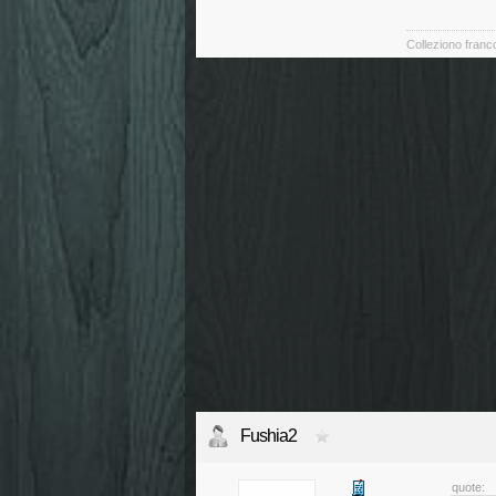
Colleziono franco
Fushia2
quote: