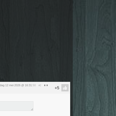
sdag 12 mei 2026 @ 16:31
:50
#2