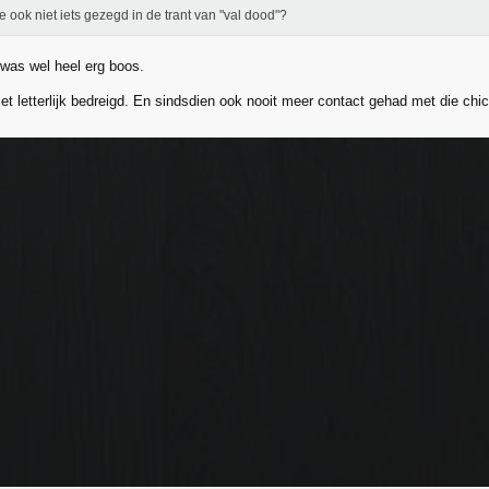
e ook niet iets gezegd in de trant van "val dood"?
 was wel heel erg boos.
et letterlijk bedreigd. En sindsdien ook nooit meer contact gehad met die chic