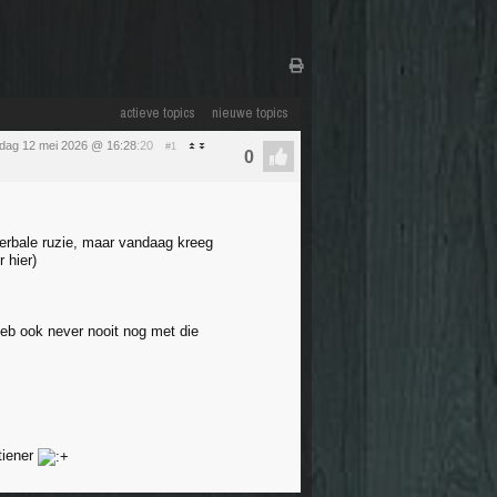
actieve topics
nieuwe topics
sdag 12 mei 2026 @ 16:28
:20
#1
erbale ruzie, maar vandaag kreeg
 hier)
Heb ook never nooit nog met die
tiener