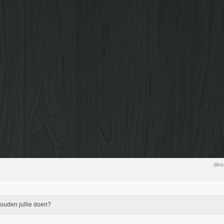
din
ouden jullie doen?