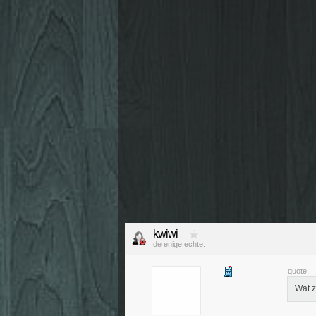
kwiwi
de enige echte.
quote:
Wat z