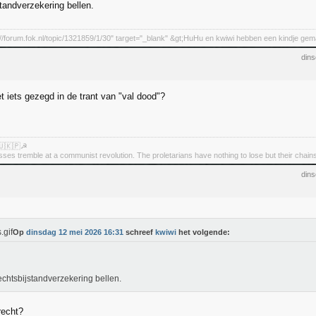
tandverzekering bellen.
s://forum.fok.nl/topic/1321859/1/30" target="_blank" &gt;HuHu en kwiwi hebben een kindje gem
din
t iets gezegd in de trant van "val dood"?
🇺🇰🇵☭
asses tremble at a communist revolution. The proletarians have nothing to lose but their chain
din
Op
dinsdag 12 mei 2026 16:31
schreef
kwiwi
het volgende:
echtsbijstandverzekering bellen.
recht?