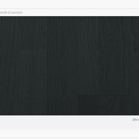
bolli di bambini
din