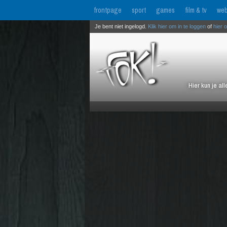
frontpage
sport
games
film & tv
web
Je bent niet ingelogd.
Klik hier om in te loggen
of
hier 
Hier kun je al