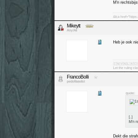
M'n rechtsbijs
&lt;a href="http
Mikeytt
Any/All
Heb je ook nie
🇨🇳🇻🇳🇱🇦🇨
Let the ruling cl
FrancoBolli
pedofilatelist
quote:
[..]
M'n r
Dekt die straf