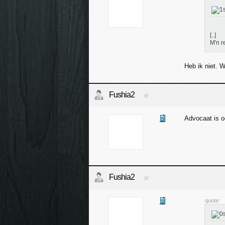
[..]
M'n r
Heb ik niet. W
Fushia2
Advocaat is o
Fushia2
quote: