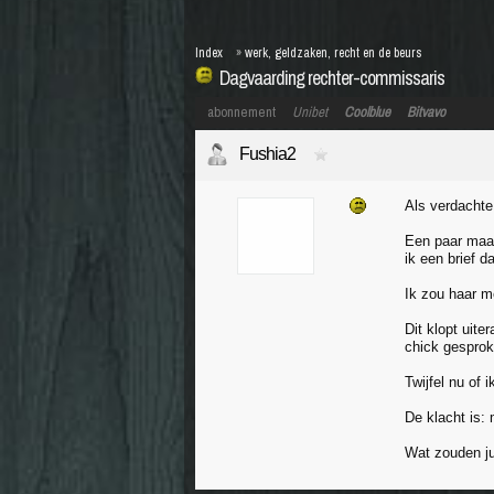
Index
»
werk, geldzaken, recht en de beurs
Dagvaarding rechter-commissaris
abonnement
Unibet
Coolblue
Bitvavo
Fushia2
Als verdacht
Een paar maan
ik een brief 
Ik zou haar 
Dit klopt uit
chick gesprok
Twijfel nu of
De klacht is:
Wat zouden ju