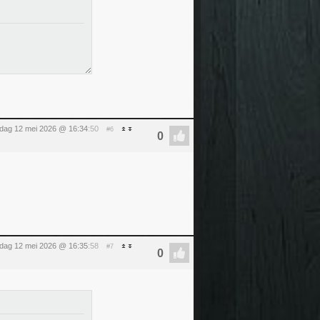
sdag 12 mei 2026 @ 16:34
:50
#6
sdag 12 mei 2026 @ 16:35
:58
#7