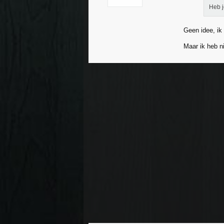
Heb j
Geen idee, ik
Maar ik heb ni