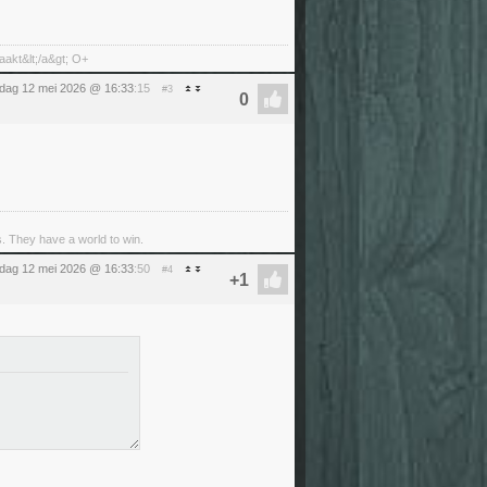
aakt&lt;/a&gt; O+
sdag 12 mei 2026 @ 16:33
:15
#3
s. They have a world to win.
sdag 12 mei 2026 @ 16:33
:50
#4