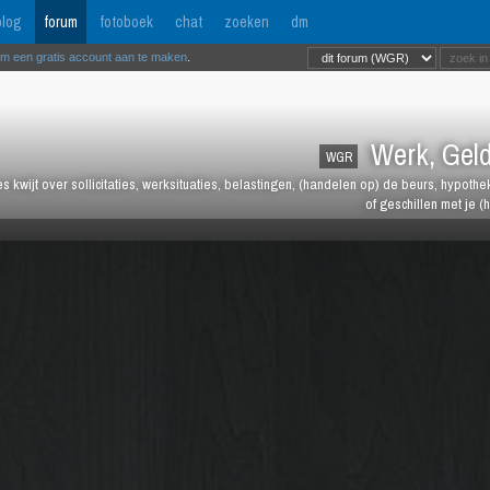
log
forum
fotoboek
chat
zoeken
dm
om een gratis account aan te maken
.
Werk, Geld
WGR
les kwijt over sollicitaties, werksituaties, belastingen, (handelen op) de beurs, hypot
of geschillen met je (