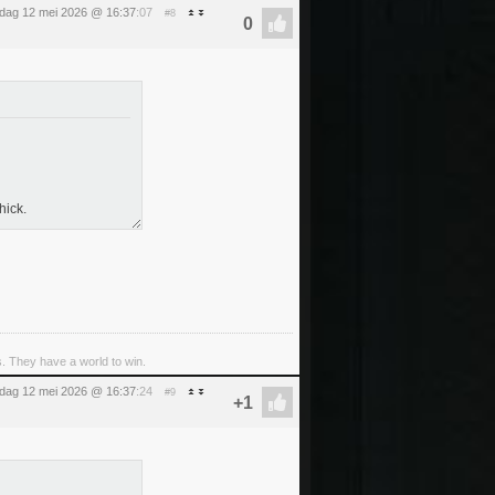
sdag 12 mei 2026 @ 16:37
:07
#8
hick.
s. They have a world to win.
sdag 12 mei 2026 @ 16:37
:24
#9