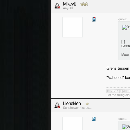
Mikeytt
Any/All
quote:
[..]
Geen 
Maar 
Grens tussen 
"Val dood" ka
🇨🇳🇻🇳🇱🇦🇨
Let the ruling cl
Lienekien
Sunshower kisses...
quote: