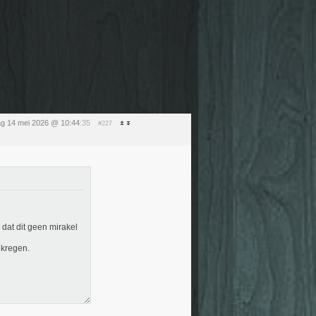
g 14 mei 2026 @ 10:44
:35
#227
k dat dit geen mirakel
ekregen.