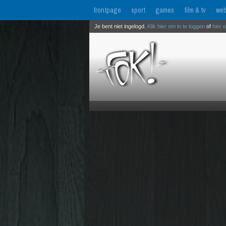
frontpage
sport
games
film & tv
web
Je bent niet ingelogd.
Klik hier om in te loggen
of
hier 