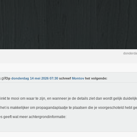
donderda
Op
donderdag 14 mei 2026 07:30
schreef
Montov
het volgende:
linkt te mooi om waar te zijn, en wanneer je de details ziet dan wordt gelijk duidelij
het is makkelijker om propagandaplaatje te plaatsen die je voorgeschoteld hebt g
s geeft wat meer achtergrondinformatie: