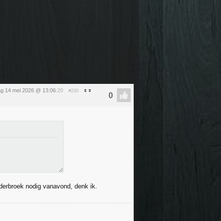
g 14 mei 2026 @ 13:06
:20
#230
nderbroek nodig vanavond, denk ik.