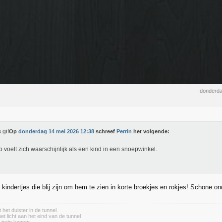
donderda
Op
donderdag 14 mei 2026 12:38
schreef
Perrin
het volgende:
 voelt zich waarschijnlijk als een kind in een snoepwinkel.
 kindertjes die blij zijn om hem te zien in korte broekjes en rokjes! Schone o
 het duister in de tunnel
het licht aan het eind van de tunnel