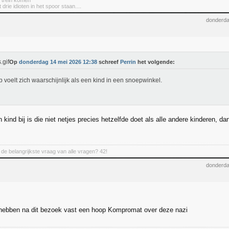
e trein komen
 drie idioten in het spoor staan....
donderda
Op
donderdag 14 mei 2026 12:38
schreef
Perrin
het volgende:
 voelt zich waarschijnlijk als een kind in een snoepwinkel.
n kind bij is die niet netjes precies hetzelfde doet als alle andere kinderen, d
de belangrijkste vraag van alle vragen? 42!
donderda
hebben na dit bezoek vast een hoop Kompromat over deze nazi