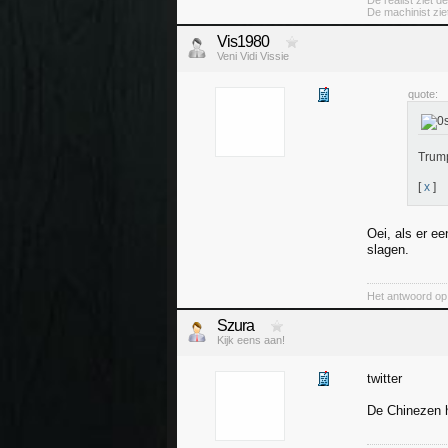
De realist ziet d
De machinist ziet
Vis1980
Veni Vidi Vissie
quote:
Trump
[
x
]
Oei, als er ee
slagen.
Het antwoord op 
Szura
Kijk eens aan!
twitter
De Chinezen 