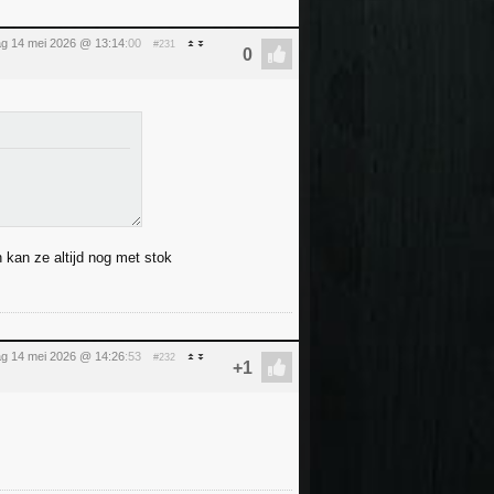
g 14 mei 2026 @ 13:14
:00
#231
an kan ze altijd nog met stok
g 14 mei 2026 @ 14:26
:53
#232