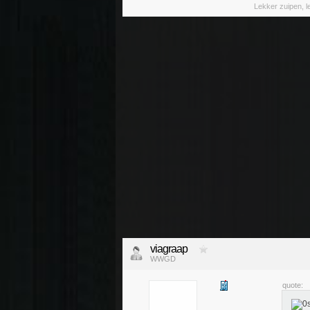
Lekker zuipen, 
viagraap
WWGD
quote: