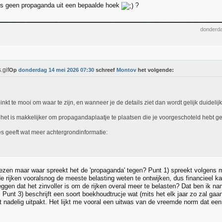
is geen propaganda uit een bepaalde hoek
?
donderda
Op
donderdag 14 mei 2026 07:30
schreef
Montov
het volgende:
linkt te mooi om waar te zijn, en wanneer je de details ziet dan wordt gelijk duidelij
het is makkelijker om propagandaplaatje te plaatsen die je voorgeschoteld hebt g
s geeft wat meer achtergrondinformatie:
lezen maar waar spreekt het de 'propaganda' tegen? Punt 1) spreekt volgens 
de rijken vooralsnog de meeste belasting weten te ontwijken, dus financieel k
ggen dat het zinvoller is om de rijken overal meer te belasten? Dat ben ik na
Punt 3) beschrijft een soort boekhoudtrucje wat (mits het elk jaar zo zal g
t nadelig uitpakt. Het lijkt me vooral een uitwas van de vreemde norm dat ee