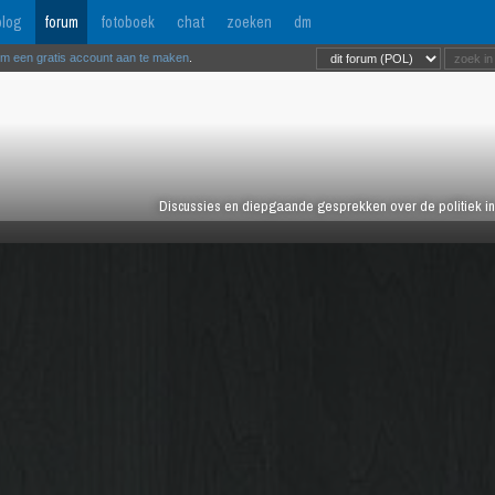
log
forum
fotoboek
chat
zoeken
dm
om een gratis account aan te maken
.
Discussies en diepgaande gesprekken over de politiek in 