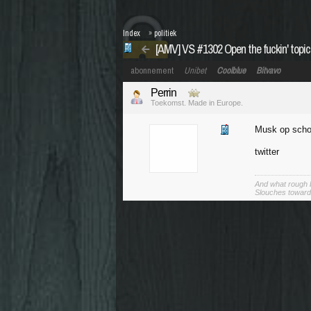
Index
»
politiek
[AMV] VS #1302 Open the fuckin' topic
abonnement
Unibet
Coolblue
Bitvavo
Perrin
Toekomst. Made in Europe.
Musk op schoo
twitter
And what rough b
Slouches toward