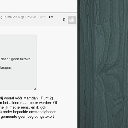
g 14 mei 2026 @ 11:54
:34
#228
k dat dit geen mirakel
ekregen.
mij vooral vóór Mamdani. Punt 2)
an het alleen maar beter worden. Of
melijk met je eens, en ik gok
aan) onder bepaalde omstandigheden
n gemeente geen begrotingstekort