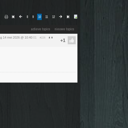
8
9
10
11
12
actieve topics
nieuwe topics
g 14 mei 2026 @ 10:40
:01
#226