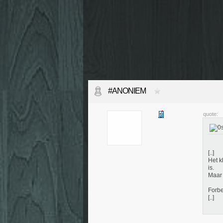
#ANONIEM
quote:
[..]
Het k
is.
Maar 
Forbe
[..]