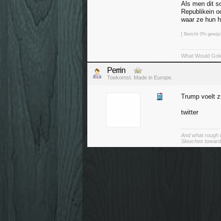
Als men dit s
Republikein oo
waar ze hun h
[ Bericht 0% gewij
What Would Go
Perrin
Toekomst. Made in Europe.
Trump voelt zi
twitter
And what rough b
Slouches toward