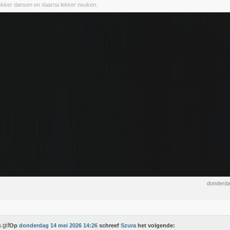
lekker dansen en daarna lekker neuken.
donderda
Op
donderdag 14 mei 2026 14:26
schreef
Szura
het volgende: