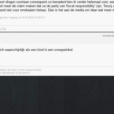
oort dingen voortaan consequent zo benaderd ben ik verder helemaal voor, w
it meer de claim maken dat ze de partij van 'fiscal responsibility' zijn. Tenzij 
and niet voor omdraaien helaas. Dan is het aan de media om daar wat meer 
zigd door viagraap op 14-05-2026 13:33
:07
]
ku Do
donderda
ch waarschijnlijk als een kind in een snoepwinkel.
east, its hour come round at last,
s Bethlehem to be born?