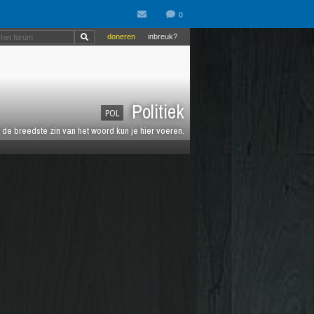
doneren
inbreuk?
Politiek
POL
de breedste zin van het woord kun je hier voeren.