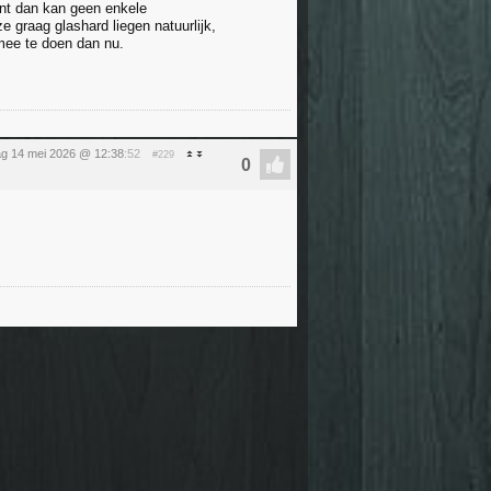
ant dan kan geen enkele
ze graag glashard liegen natuurlijk,
mee te doen dan nu.
g 14 mei 2026 @ 12:38
:52
#229