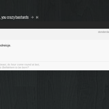
, you crazy bastards
donderda
lreisje.
east, its hour come round at last,
s Bethlehem to be born?