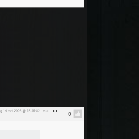
g 14 mei 2026 @ 15:45
:02
#233