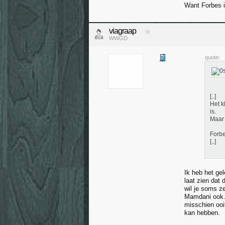
Want Forbes 
viagraap
WWGD
quote:
[..]
Het k
is.
Maar 
Forbe
[..]
Ik heb het ge
laat zien dat 
wil je soms ze
Mamdani ook. 
misschien ooi
kan hebben.