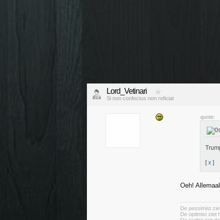
Lord_Vetinari
Si non confectus non reficiat
quote:
Trump
[
x
]
Oeh! Allemaal
De pessimist ziet
De optimist ziet 