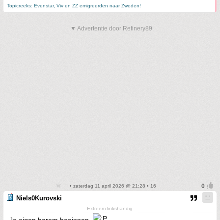
Topicreeks: Evenstar, Viv en ZZ emigreerden naar Zweden!
▼ Advertentie door Refinery89
• zaterdag 11 april 2026 @ 21:28 • 16
Niels0Kurovski
Extreem linkshandig