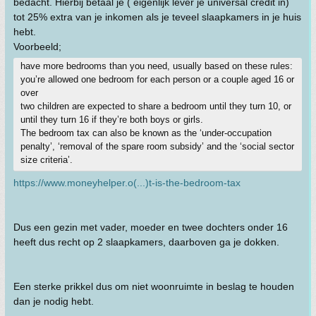
bedacht. Hierbij betaal je ( eigenlijk lever je universal credit in)
tot 25% extra van je inkomen als je teveel slaapkamers in je huis
hebt.
Voorbeeld;
have more bedrooms than you need, usually based on these rules:
you’re allowed one bedroom for each person or a couple aged 16 or
over
two children are expected to share a bedroom until they turn 10, or
until they turn 16 if they’re both boys or girls.
The bedroom tax can also be known as the ‘under-occupation
penalty’, ‘removal of the spare room subsidy’ and the ‘social sector
size criteria’.
https://www.moneyhelper.o(...)t-is-the-bedroom-tax
Dus een gezin met vader, moeder en twee dochters onder 16
heeft dus recht op 2 slaapkamers, daarboven ga je dokken.
Een sterke prikkel dus om niet woonruimte in beslag te houden
dan je nodig hebt.