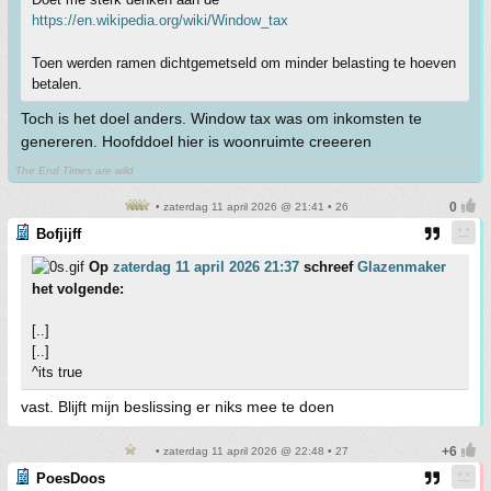
https://en.wikipedia.org/wiki/Window_tax
Toen werden ramen dichtgemetseld om minder belasting te hoeven
betalen.
Toch is het doel anders. Window tax was om inkomsten te
genereren. Hoofddoel hier is woonruimte creeeren
The End Times are wild
• zaterdag 11 april 2026 @ 21:41 • 26
Bofjijff
Op
zaterdag 11 april 2026 21:37
schreef
Glazenmaker
het volgende:
[..]
[..]
^its true
vast. Blijft mijn beslissing er niks mee te doen
• zaterdag 11 april 2026 @ 22:48 • 27
PoesDoos