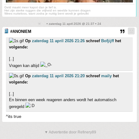
Geld maakt meer kapot dan je lief is.
Het zijn sterke ruggen die vrijheid en weelde kunnen dragen
Wees nutteloos, want zodra je nuttig bent wordt je gebruikt
• zaterdag 11 april 2026 @ 21:37 • 24
#ANONIEM
Op
zaterdag 11 april 2026 21:26
schreef
Bofjijff
het
volgende:
[..]
Vragen kan altijd
Op
zaterdag 11 april 2026 21:20
schreef
maily
het
volgende:
[..]
En binnen een week reageren anders wordt het automatisch
geregeld
^its true
▼ Advertentie door Refinery89