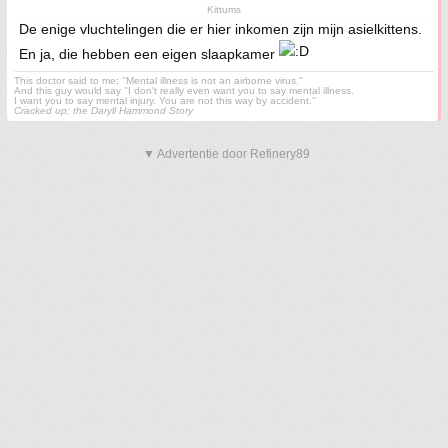
Kittums
De enige vluchtelingen die er hier inkomen zijn mijn asielkittens.
En ja, die hebben een eigen slaapkamer
This doctor said to me; ''Mental illness is not an airborne virus.''
And this guy would say ''I don't really even want you to say mental illness.
I want you to say mental injury. You are not this way by accident.''
Cracked up; the Daryll Hammond Story
▼ Advertentie door Refinery89