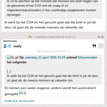
Ik zit te wachten op het moment dat mensen een brief krijgen van
de gemeente of het COA met de vraag of ze
migranten/statushouders in hun overbodige slaapkamers kunnen
opvangen.
Ik werk bij het COA en het gerucht gaat dat die brief in juli de
deur uit gaat als de meeste mensen op vakantie zijn.
• zaterdag 11 april 2026 @ 21:20 • 8
Spellchecker
maily
Mevrouwtje oeps/B.U.2022 :P
Op
zaterdag 11 april 2026 21:19
schreef
Glazenmaker
het volgende:
[..]
Ik werk bij het COA en het gerucht gaat dat die brief in juli de deur
uit gaat als de meeste mensen op vakantie zijn.
En binnen een week reageren anders wordt het automatisch
geregeld
--###No Guts No Glory###--