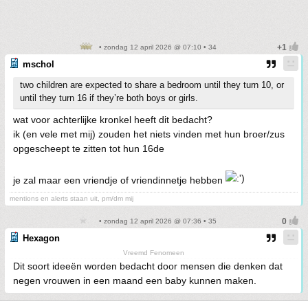
• zondag 12 april 2026 @ 07:10 • 34
mschol
two children are expected to share a bedroom until they turn 10, or
until they turn 16 if they’re both boys or girls.
wat voor achterlijke kronkel heeft dit bedacht?
ik (en vele met mij) zouden het niets vinden met hun broer/zus
opgescheept te zitten tot hun 16de
je zal maar een vriendje of vriendinnetje hebben
mentions en alerts staan uit, pm/dm mij
• zondag 12 april 2026 @ 07:36 • 35
Hexagon
Vreemd Fenomeen
Dit soort ideeën worden bedacht door mensen die denken dat
negen vrouwen in een maand een baby kunnen maken.