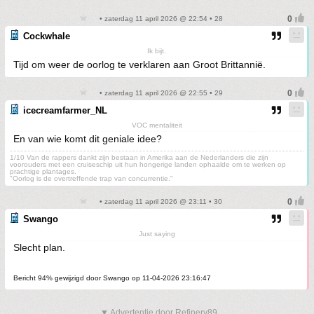
• zaterdag 11 april 2026 @ 22:54 • 28
Cockwhale
Ik bijt.
Tijd om weer de oorlog te verklaren aan Groot Brittannië.
• zaterdag 11 april 2026 @ 22:55 • 29
icecreamfarmer_NL
VOC mentaliteit
En van wie komt dit geniale idee?
1/10 Van de rappers dankt zijn bestaan in Amerika aan de Nederlanders die zijn
voorouders met een cruiseschip uit hun hongerige landen ophaalde om te werken op
prachtige plantages.
"Oorlog is de overtreffende trap van concurrentie."
• zaterdag 11 april 2026 @ 23:11 • 30
Swango
Just saying
Slecht plan.
Bericht 94% gewijzigd door Swango op 11-04-2026 23:16:47
▼ Advertentie door Refinery89