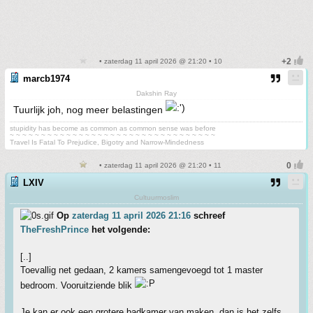
• zaterdag 11 april 2026 @ 21:20 • 10
marcb1974
Dakshin Ray
Tuurlijk joh, nog meer belastingen
stupidity has become as common as common sense was before
~ ~ ~ ~ ~ ~ ~ ~ ~ ~ ~ ~ ~ ~ ~ ~ ~ ~ ~ ~ ~ ~ ~ ~ ~ ~ ~ ~ ~ ~ ~ ~ ~
Travel Is Fatal To Prejudice, Bigotry and Narrow-Mindedness
• zaterdag 11 april 2026 @ 21:20 • 11
LXIV
Cultuurmoslim
Op
zaterdag 11 april 2026 21:16
schreef
TheFreshPrince
het volgende:
[..]
Toevallig net gedaan, 2 kamers samengevoegd tot 1 master
bedroom. Vooruitziende blik
Je kan er ook een grotere badkamer van maken, dan is het zelfs