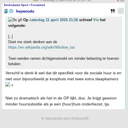
• zaterdag 11 april 2026 @ 21:29 • 18
Eindredactie Sport / Forummod
heywoodu
Op
zaterdag 11 april 2026 21:26
schreef
Viv
het
volgende:
[..]
Doet me sterk denken aan de
https://en.wikipedia.org/wiki/Window_tax
Toen werden ramen dichtgemetseld om minder belasting te hoeven
betalen.
Verschil is denk ik wel dat dit specifiek voor de sociale huur is en
niet voor bijvoorbeeld je koophuis met twee extra slaapkamers
Niet zo dramatisch als het in de OP lijkt, dus. Je krijgt gewoon
minder huursubsidie als je een (huur)huis onderbezet, tja.
▼ Advertentie door Refinery89