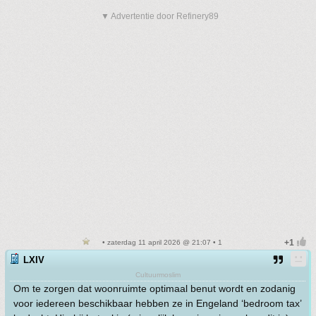
▼ Advertentie door Refinery89
• zaterdag 11 april 2026 @ 21:07 • 1
LXIV
Cultuurmoslim
Om te zorgen dat woonruimte optimaal benut wordt en zodanig
voor iedereen beschikbaar hebben ze in Engeland ‘bedroom tax’