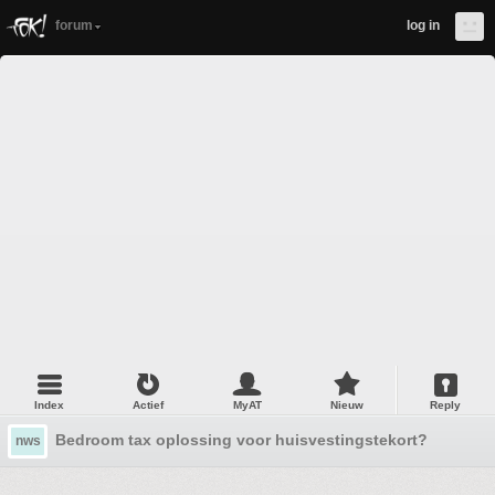
forum
log in
Index
Actief
MyAT
Nieuw
Reply
Bedroom tax oplossing voor huisvestingstekort?
nws