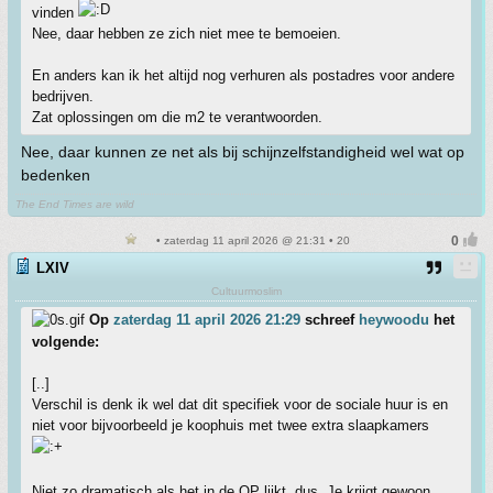
vinden
Nee, daar hebben ze zich niet mee te bemoeien.
En anders kan ik het altijd nog verhuren als postadres voor andere
bedrijven.
Zat oplossingen om die m2 te verantwoorden.
Nee, daar kunnen ze net als bij schijnzelfstandigheid wel wat op
bedenken
The End Times are wild
• zaterdag 11 april 2026 @ 21:31 • 20
LXIV
Cultuurmoslim
Op
zaterdag 11 april 2026 21:29
schreef
heywoodu
het
volgende:
[..]
Verschil is denk ik wel dat dit specifiek voor de sociale huur is en
niet voor bijvoorbeeld je koophuis met twee extra slaapkamers
Niet zo dramatisch als het in de OP lijkt, dus. Je krijgt gewoon