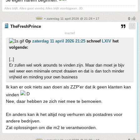
Je eigen harem beginnen.
Alles blijft. Alles gaat voorbij. Alles blijft voorbijgaan. JD.
• zaterdag 11 april 2026 @ 21:28 • 17
TheFreshPrince
inactief
Op
zaterdag 11 april 2026 21:25
schreef
LXIV
het
volgende:
[..]
Er zullen wel work arounds te vinden zijn. Maar dan moet je bijv
wel weer een minimale omzet draaien en dat is dan toch minder
vrijheid en minding your own business
Ik kan er ook niets aan doen als ZZP'er dat ik geen klanten kan
vinden
Nee, daar hebben ze zich niet mee te bemoeien.
En anders kan ik het altijd nog verhuren als postadres voor
andere bedrijven.
Zat oplossingen om die m2 te verantwoorden.