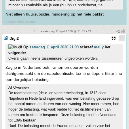
minder huursubsidie als je een (huur)huis onderbezet, tja.
Niet alleen huursubsidie, mindering op het hele pakkrt
The End Times are wild
• zaterdag 11 april 2026 @ 21:32 • 21
Digi2
Op
zaterdag 11 april 2026 21:09
schreef
maily
het
volgende:
Overal gaan ineens tussenmuren uitgebroken worden.
Zag je in Nederland ook, ramen en deuren werden
dichtgemetseld om de napoleontische tax te ontlopen. Bizar imo
een dergelijke belasting.
AI Overview
De raambelasting (deur- en vensterbelasting), in 1812 door
Napoleon in Nederland ingevoerd, was een belasting gebaseerd op
het aantal ramen en deuren van een woning. Hoe meer ramen, hoe
hoger de belasting, wat vaak leidde tot het dichtmetselen van
ramen om kosten te besparen. Deze belasting bleef in Nederland
tot 1896 bestaan
Doel: De belasting moest de Franse schatkist vullen voor het