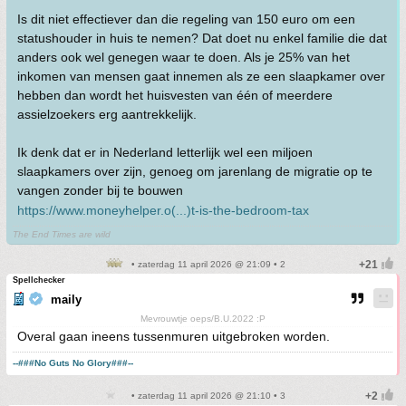
Is dit niet effectiever dan die regeling van 150 euro om een
statushouder in huis te nemen? Dat doet nu enkel familie die dat
anders ook wel genegen waar te doen. Als je 25% van het
inkomen van mensen gaat innemen als ze een slaapkamer over
hebben dan wordt het huisvesten van één of meerdere
assielzoekers erg aantrekkelijk.
Ik denk dat er in Nederland letterlijk wel een miljoen
slaapkamers over zijn, genoeg om jarenlang de migratie op te
vangen zonder bij te bouwen
https://www.moneyhelper.o(...)t-is-the-bedroom-tax
The End Times are wild
• zaterdag 11 april 2026 @ 21:09 • 2
Spellchecker
maily
Mevrouwtje oeps/B.U.2022 :P
Overal gaan ineens tussenmuren uitgebroken worden.
--###No Guts No Glory###--
• zaterdag 11 april 2026 @ 21:10 • 3