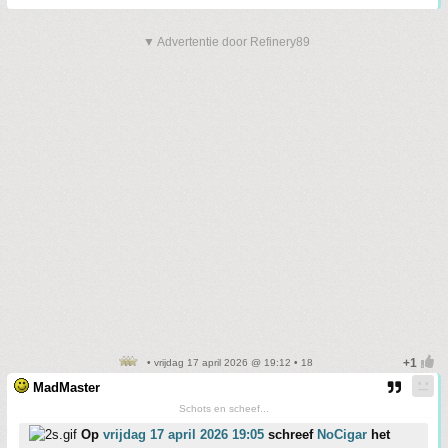
▼ Advertentie door Refinery89
• vrijdag 17 april 2026 @ 19:12 • 18
MadMaster
Schots en scheef...
Op
vrijdag 17 april 2026 19:05
schreef
NoCigar
het