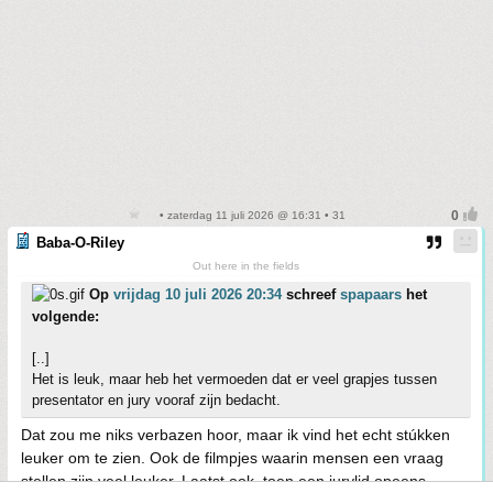
• zaterdag 11 juli 2026 @ 16:31 • 31
Baba-O-Riley
Out here in the fields
Op
vrijdag 10 juli 2026 20:34
schreef
spapaars
het
volgende:
[..]
Het is leuk, maar heb het vermoeden dat er veel grapjes tussen
presentator en jury vooraf zijn bedacht.
Dat zou me niks verbazen hoor, maar ik vind het echt stúkken
leuker om te zien. Ook de filmpjes waarin mensen een vraag
stellen zijn veel leuker. Laatst ook, toen een jurylid opeens