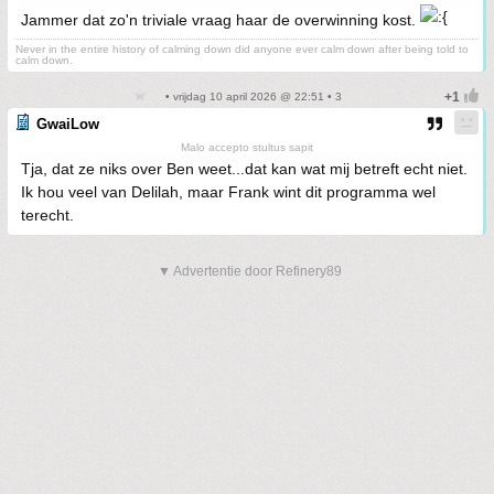
Jammer dat zo'n triviale vraag haar de overwinning kost.
Never in the entire history of calming down did anyone ever calm down after being told to
calm down.
• vrijdag 10 april 2026 @ 22:51 • 3
GwaiLow
Malo accepto stultus sapit
Tja, dat ze niks over Ben weet...dat kan wat mij betreft echt niet.
Ik hou veel van Delilah, maar Frank wint dit programma wel
terecht.
▼ Advertentie door Refinery89