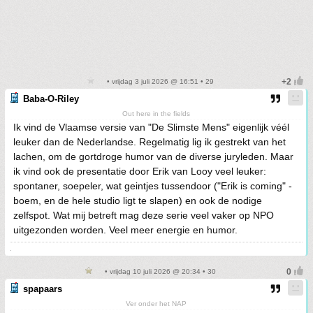
• vrijdag 3 juli 2026 @ 16:51 • 29
Baba-O-Riley
Out here in the fields
Ik vind de Vlaamse versie van "De Slimste Mens" eigenlijk véél
leuker dan de Nederlandse. Regelmatig lig ik gestrekt van het
lachen, om de gortdroge humor van de diverse juryleden. Maar
ik vind ook de presentatie door Erik van Looy veel leuker:
spontaner, soepeler, wat geintjes tussendoor ("Erik is coming" -
boem, en de hele studio ligt te slapen) en ook de nodige
zelfspot. Wat mij betreft mag deze serie veel vaker op NPO
uitgezonden worden. Veel meer energie en humor.
.
• vrijdag 10 juli 2026 @ 20:34 • 30
spapaars
Ver onder het NAP