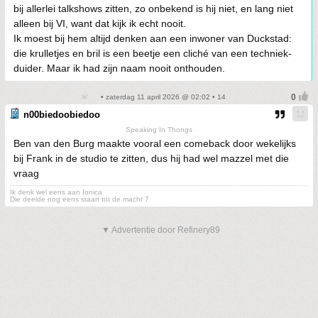
bij allerlei talkshows zitten, zo onbekend is hij niet, en lang niet
alleen bij VI, want dat kijk ik echt nooit.
Ik moest bij hem altijd denken aan een inwoner van Duckstad:
die krulletjes en bril is een beetje een cliché van een techniek-
duider. Maar ik had zijn naam nooit onthouden.
• zaterdag 11 april 2026 @ 02:02 • 14
n00biedoobiedoo
Speaking In Thongs
Ben van den Burg maakte vooral een comeback door wekelijks
bij Frank in de studio te zitten, dus hij had wel mazzel met die
vraag
Ik denk wel eens aan Ionica
Die deelde nog eens staart tot de macht 7
▼ Advertentie door Refinery89