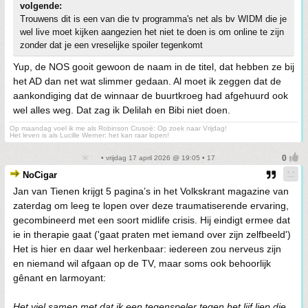
volgende:
Trouwens dit is een van die tv programma's net als bv WIDM die je
wel live moet kijken aangezien het niet te doen is om online te zijn
zonder dat je een vreselijke spoiler tegenkomt
Yup, de NOS gooit gewoon de naam in de titel, dat hebben ze bij
het AD dan net wat slimmer gedaan. Al moet ik zeggen dat de
aankondiging dat de winnaar de buurtkroeg had afgehuurd ook
wel alles weg. Dat zag ik Delilah en Bibi niet doen.
Op maandag voel ik me als Robinson Crusoë: Op zoek naar Vrijdag!
Het leven is als Lucille Werner: het kan raar lopen!
• vrijdag 17 april 2026 @ 19:05 • 17
NoCigar
Jan van Tienen krijgt 5 pagina’s in het Volkskrant magazine van
zaterdag om leeg te lopen over deze traumatiserende ervaring,
gecombineerd met een soort midlife crisis. Hij eindigt ermee dat
ie in therapie gaat ('gaat praten met iemand over zijn zelfbeeld')
Het is hier en daar wel herkenbaar: iedereen zou nerveus zijn
en niemand wil afgaan op de TV, maar soms ook behoorlijk
gênant en larmoyant:
Het viel samen met dat ik een tegenspeler tegen het lijf liep die