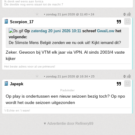
Ik denk wel eens aan Ionica
Die deelde nog eens staart tot de macht 7
• zondag 21 juni 2026 @ 11:40 • 24
Scorpion_17
Op
zaterdag 20 juni 2026 10:11
schreef
GwaiLow
het
volgende:
De Slimste Mens België zenden we nu ook uit! Kijkt iemand dit?
Zeker. Gewoon bij VTM elk jaar via VPN. Al sinds 2003/4 vaste
kijker
Het beste adres voor al uw primeurs!
• zondag 21 juni 2026 @ 16:34 • 25
Japepk
Padvinder
Op play is ondertussen een nieuw seizoen bezig toch? Op npo
wordt het oude seizoen uitgezonden
't Echte en 't ware!
▼ Advertentie door Refinery89