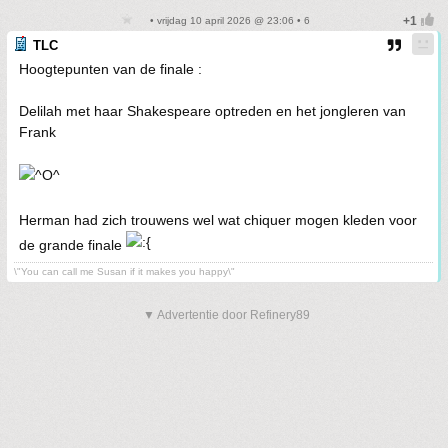
• vrijdag 10 april 2026 @ 23:06 • 6
TLC
Hoogtepunten van de finale :
Delilah met haar Shakespeare optreden en het jongleren van
Frank
Herman had zich trouwens wel wat chiquer mogen kleden voor
de grande finale
\"You can call me Susan if it makes you happy\"
▼ Advertentie door Refinery89