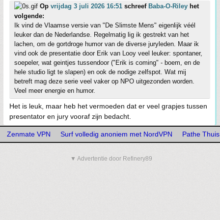
Op
vrijdag 3 juli 2026 16:51
schreef
Baba-O-Riley
het
volgende:
Ik vind de Vlaamse versie van "De Slimste Mens" eigenlijk véél
leuker dan de Nederlandse. Regelmatig lig ik gestrekt van het
lachen, om de gortdroge humor van de diverse juryleden. Maar ik
vind ook de presentatie door Erik van Looy veel leuker: spontaner,
soepeler, wat geintjes tussendoor ("Erik is coming" - boem, en de
hele studio ligt te slapen) en ook de nodige zelfspot. Wat mij
betreft mag deze serie veel vaker op NPO uitgezonden worden.
Veel meer energie en humor.
Het is leuk, maar heb het vermoeden dat er veel grapjes tussen
presentator en jury vooraf zijn bedacht.
Zenmate VPN
Surf volledig anoniem met NordVPN
Pathe Thuis 
▼ Advertentie door Refinery89