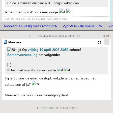
En de 3 mensen die naar RTL Tonight keken dan
Ik ben met mijn 45 dus een oudje
"Geef me een joint", zei de goudvis, "Dan word ik haai"
Anoniem en veilig met ProtonVPN
VyprVPN - de snelle VPN
Sur
• zaterdag 11 april 2026 @ 00:09 • 11
Marcoss
Op
vrijdag 10 april 2026 23:59
schreef
Bomenverzameling
het volgende:
[..]
Ik ben met mijn 45 dus een oudje
Hij is 35 jaar geleden gestopt, volgde je dan zo vroeg het
schaatsen al ja?
Maar excuus voor deze belediging dan!
▼ Advertentie door Refinery89