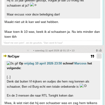
Hij is 35 jaar geleden gestopt, volgde je dan zo vroeg het
schaatsen al ja?
Maar excuus voor deze belediging dan!
Maakt niet uit ik kan wel wat hebben.
Maar toen ik 10 was, keek ik al schaatsen ja. Nu iets minder dan
toen tbh
"Geef me een joint", zei de goudvis, "Dan word ik haai"
• zaterdag 11 april 2026 @ 01:15 • 13
NoCigar
Op
vrijdag 10 april 2026 23:50
schreef
Marcoss
het
volgende:
[..]
Denk dat buiten VI-kijkers en oudjes die hem nog kennen als
schaatser, Ben vd Burg echt een totale onbekende is
En de 3 mensen die naar RTL Tonight keken dan
Mwa, ik wist niet dat hij een schaatser was en zag hem telkens