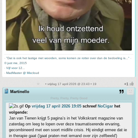
-
"Dat is ook het lastige met woorden, soms komen ze rotter over dan de bedoeling is..."
-
© just me, 2015
-
Vijf voor 12...
-
MadMaster @ Mixcloud
• vrijdag 17 april 2026 @ 23:43 • 19
Martinello
Pretty, Pretty, Pretty Good
Op
vrijdag 17 april 2026 19:05
schreef
NoCigar
het
volgende:
Jan van Tienen krijgt 5 pagina’s in het Volkskrant magazine van
zaterdag om leeg te lopen over deze traumatiserende ervaring,
gecombineerd met een soort midlife crisis. Hij eindigt ermee dat ie
in therapie gaat ('gaat praten met iemand over zijn zelfbeeld')