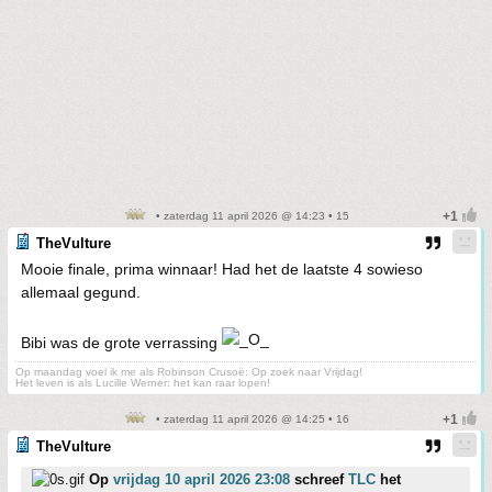
• zaterdag 11 april 2026 @ 14:23 • 15
TheVulture
Mooie finale, prima winnaar! Had het de laatste 4 sowieso
allemaal gegund.
Bibi was de grote verrassing
Op maandag voel ik me als Robinson Crusoë: Op zoek naar Vrijdag!
Het leven is als Lucille Werner: het kan raar lopen!
• zaterdag 11 april 2026 @ 14:25 • 16
TheVulture
Op
vrijdag 10 april 2026 23:08
schreef
TLC
het