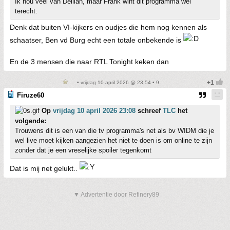
Ik hou veel van Delilah, maar Frank wint dit programma wel
terecht.
Denk dat buiten VI-kijkers en oudjes die hem nog kennen als
schaatser, Ben vd Burg echt een totale onbekende is
En de 3 mensen die naar RTL Tonight keken dan
• vrijdag 10 april 2026 @ 23:54 • 9
Firuze60
Op
vrijdag 10 april 2026 23:08
schreef
TLC
het
volgende:
Trouwens dit is een van die tv programma's net als bv WIDM die je
wel live moet kijken aangezien het niet te doen is om online te zijn
zonder dat je een vreselijke spoiler tegenkomt
Dat is mij net gelukt..
▼ Advertentie door Refinery89