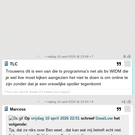
• vrijdag 10 april 2026 @ 23:08 • 7
TLC
Trouwens dit is een van die tv programma's net als bv WIDM die
je wel live moet kijken aangezien het niet te doen is om online te
zijn zonder dat je een vreselijke spoiler tegenkomt
\"You can call me Susan if it makes you happy\"
• vrijdag 10 april 2026 @ 23:50 • 8
Marcoss
Op
vrijdag 10 april 2026 22:51
schreef
GwaiLow
het
volgende:
Tja, dat ze niks over Ben weet...dat kan wat mij betreft echt niet.