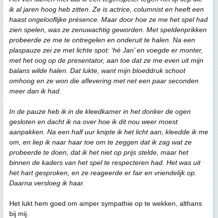
ik al jaren hoog heb zitten. Ze is actrice, columnist en heeft een
haast ongelooflijke présence. Maar door hoe ze me het spel had
zien spelen, was ze zenuwachtig geworden. Met speldenprikken
probeerde ze me te ontregelen en onderuit te halen. Na een
plaspauze zei ze met lichte spot: ‘hé Jan’ en voegde er monter,
met het oog op de presentator, aan toe dat ze me even uit mijn
balans wilde halen. Dat lukte, want mijn bloeddruk schoot
omhoog en ze won die aflevering met net een paar seconden
meer dan ik had.
In de pauze heb ik in de kleedkamer in het donker de ogen
gesloten en dacht ik na over hoe ik dit nou weer moest
aanpakken. Na een half uur knipte ik het licht aan, kleedde ik me
om, en liep ik naar haar toe om te zeggen dat ik zag wat ze
probeerde te doen, dat ik het niet op prijs stelde, maar het
binnen de kaders van het spel te respecteren had. Het was uit
het hart gesproken, en ze reageerde er fair en vriendelijk op.
Daarna versloeg ik haar.
Het lukt hem goed om amper sympathie op te wekken, althans
bij mij.