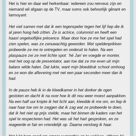
Het is hier en daar wel herkenbaar: iedereen zou nerveus zijn en
niemand wil afgaan op de TV, maar soms ook behoorlijk gênant en
larmoyant:
Het viel samen met dat ik een tegenspeler tegen het lijf liep die ik
al jaren hoog heb zitten. Ze is actrice, columnist en heeft een
haast ongelooflijke présence. Maar door hoe ze me het spel had
zien spelen, was ze zenuwachtig geworden. Met speldenprikken
probeerde ze me te ontregelen en onderuit te halen. Na een
plaspauze zei ze met lichte spot: ‘hé Jan’ en voegde er monter,
met het oog op de presentator, aan toe dat ze me even uit mijn
balans wilde halen. Dat lukte, want mijn bloeddruk schoot omhoog
en ze won die aflevering met net een paar seconden meer dan ik
had.
In de pauze heb ik in de kleedkamer in het donker de ogen
gesloten en dacht ik na over hoe ik dit nou weer moest aanpakken.
Na een half uur knipte ik het licht aan, kleedde ik me om, en liep ik
naar haar toe om te zeggen dat ik zag wat ze probeerde te doen,
dat ik het niet op prijs stelde, maar het binnen de kaders van het
spel te respecteren had. Het was uit het hart gesproken, en ze
reageerde er fair en vriendelijk op. Daarna versloeg ik haar.