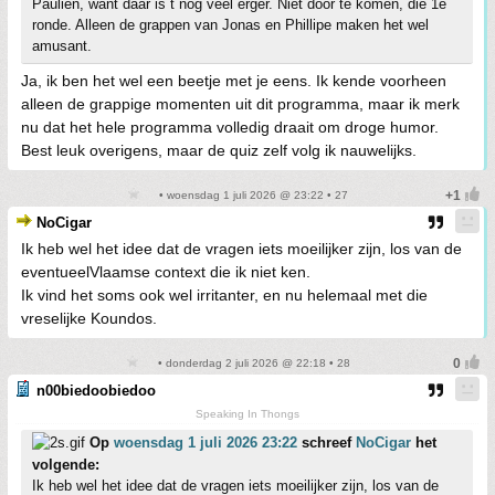
Paulien, want daar is t nog veel erger. Niet door te komen, die 1e
ronde. Alleen de grappen van Jonas en Phillipe maken het wel
amusant.
Ja, ik ben het wel een beetje met je eens. Ik kende voorheen
alleen de grappige momenten uit dit programma, maar ik merk
nu dat het hele programma volledig draait om droge humor.
Best leuk overigens, maar de quiz zelf volg ik nauwelijks.
• woensdag 1 juli 2026 @ 23:22 • 27
NoCigar
Ik heb wel het idee dat de vragen iets moeilijker zijn, los van de
eventueelVlaamse context die ik niet ken.
Ik vind het soms ook wel irritanter, en nu helemaal met die
vreselijke Koundos.
• donderdag 2 juli 2026 @ 22:18 • 28
n00biedoobiedoo
Speaking In Thongs
Op
woensdag 1 juli 2026 23:22
schreef
NoCigar
het
volgende:
Ik heb wel het idee dat de vragen iets moeilijker zijn, los van de