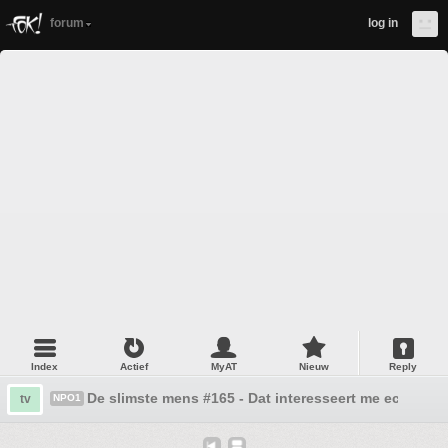
forum
log in
Index
Actief
MyAT
Nieuw
Reply
De slimste mens #165 - Dat interesseert me echt geen
tv
NPO1