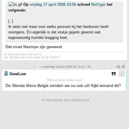
Op
vrijdag 17 april 2026 23:56
schreef
NoCigar
het
volgende:
[..]
Ik weet niet meer over welke persoon hij het hierboven heeft
overigens. En eigenlijk is dat stukje gejank gewoon wat
tegenwoordig humble bragging heet.
Dat moet Nazmye zijn geweest
Ik denk wel eens aan Ionica
Die deelde nog eens staart tot de macht 7
• zaterdag 20 juni 2026 @ 10:11 • 22
GwaiLow
Malo accepto stultus sapit
De Slimste Mens België zenden we nu ook uit! Kijkt iemand dit?
▼ Advertentie door Refinery89