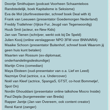
Doortje Smithuijsen (podcast Voorheen Schaamteloos
Randstedelijk, boek Kapitalisme is Seksisme)
Eva de Mol (durfinvesteerder, schreef boek Deal with it)
Frank van Leeuwen (presentator Goedemorgen Nederland)
Freddy Tratlehner (Vjèze Fur, Jeugd van Tegenwoordig)
Huub Smit (acteur, ex-New Kids)
Jan van Tienen (schrijver, werkt ook bij De Speld)
Julien Kooij (online verslaggever NPO 3FM voor BNNVARA)
Maaike Schoon (presentator Buitenhof, schreef boek Waarom jij
geen huis kunt betalen)
Maarten van Rossum (ex-diplomaat,
onderhandelingsdeskundige)
Martijn Crins (comedian)
Maya Eksteen (oud-presentator van o.a. Lief en Leed)
Nazmiye Oral (actrice, o.a. Undercover)
Noël van Kleef (actrice, SpangaS, GTST, co-host Bommetje!,
Spot On)
Nordin Ghouddani (presentator online talkshow Mocro Inside)
Paul Depla (burgemeester van Breda)
Rapper Jantje (Jan van Overeem, ook content creator)
René Karst (zanger)