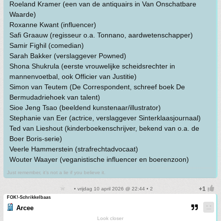
Roeland Kramer (een van de antiquairs in Van Onschatbare
Waarde)
Roxanne Kwant (influencer)
Safi Graauw (regisseur o.a. Tonnano, aardwetenschapper)
Samir Fighil (comedian)
Sarah Bakker (verslaggever Powned)
Shona Shukrula (eerste vrouwelijke scheidsrechter in
mannenvoetbal, ook Officier van Justitie)
Simon van Teutem (De Correspondent, schreef boek De
Bermudadriehoek van talent)
Sioe Jeng Tsao (beeldend kunstenaar/illustrator)
Stephanie van Eer (actrice, verslaggever Sinterklaasjournaal)
Ted van Lieshout (kinderboekenschrijver, bekend van o.a. de
Boer Boris-serie)
Veerle Hammerstein (strafrechtadvocaat)
Wouter Waayer (veganistische influencer en boerenzoon)
Just remember, it’s not a lie if you believe it.
• vrijdag 10 april 2026 @ 22:44 • 2
FOK!-Schrikkelbaas
Arcee
Look closer