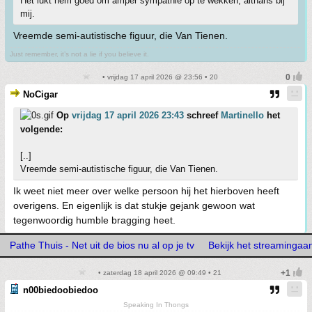
Het lukt hem goed om amper sympathie op te wekken, althans bij
mij.
Vreemde semi-autistische figuur, die Van Tienen.
Just remember, it’s not a lie if you believe it.
• vrijdag 17 april 2026 @ 23:56 • 20
NoCigar
Op
vrijdag 17 april 2026 23:43
schreef
Martinello
het
volgende:
[..]
Vreemde semi-autistische figuur, die Van Tienen.
Ik weet niet meer over welke persoon hij het hierboven heeft
overigens. En eigenlijk is dat stukje gejank gewoon wat
tegenwoordig humble bragging heet.
Pathe Thuis - Net uit de bios nu al op je tv
Bekijk het streaminga
• zaterdag 18 april 2026 @ 09:49 • 21
n00biedoobiedoo
Speaking In Thongs