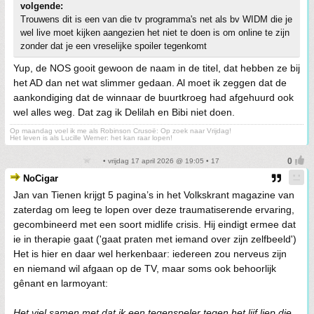
volgende:
Trouwens dit is een van die tv programma's net als bv WIDM die je
wel live moet kijken aangezien het niet te doen is om online te zijn
zonder dat je een vreselijke spoiler tegenkomt
Yup, de NOS gooit gewoon de naam in de titel, dat hebben ze bij
het AD dan net wat slimmer gedaan. Al moet ik zeggen dat de
aankondiging dat de winnaar de buurtkroeg had afgehuurd ook
wel alles weg. Dat zag ik Delilah en Bibi niet doen.
Op maandag voel ik me als Robinson Crusoë: Op zoek naar Vrijdag!
Het leven is als Lucille Werner: het kan raar lopen!
• vrijdag 17 april 2026 @ 19:05 • 17
NoCigar
Jan van Tienen krijgt 5 pagina’s in het Volkskrant magazine van
zaterdag om leeg te lopen over deze traumatiserende ervaring,
gecombineerd met een soort midlife crisis. Hij eindigt ermee dat
ie in therapie gaat ('gaat praten met iemand over zijn zelfbeeld')
Het is hier en daar wel herkenbaar: iedereen zou nerveus zijn
en niemand wil afgaan op de TV, maar soms ook behoorlijk
gênant en larmoyant:
Het viel samen met dat ik een tegenspeler tegen het lijf liep die