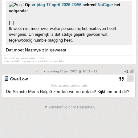
Op
vrijdag 17 april 2026 23:56
schreef
NoCigar
het
volgende:
[..]
Ik weet niet meer over welke persoon hij het hierboven heeft
overigens. En eigenlijk is dat stukje gejank gewoon wat
tegenwoordig humble bragging heet.
Dat moet Nazmye zijn geweest
Ik denk wel eens aan Ionica
Die deelde nog eens staart tot de macht 7
• zaterdag 20 juni 2026 @ 10:11 • 22
GwaiLow
Malo accepto stultus sapit
De Slimste Mens België zenden we nu ook uit! Kijkt iemand dit?
▼ Advertentie door Refinery89