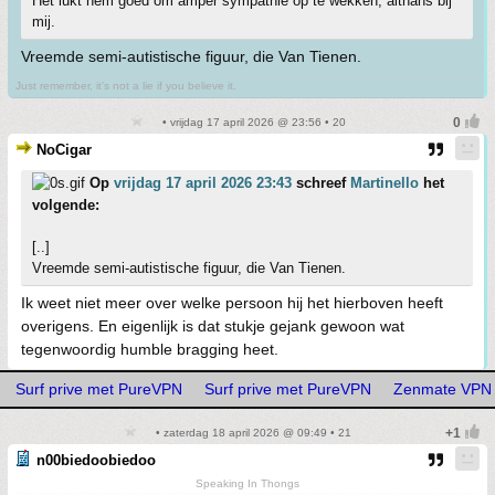
Het lukt hem goed om amper sympathie op te wekken, althans bij
mij.
Vreemde semi-autistische figuur, die Van Tienen.
Just remember, it’s not a lie if you believe it.
• vrijdag 17 april 2026 @ 23:56 • 20
NoCigar
Op
vrijdag 17 april 2026 23:43
schreef
Martinello
het
volgende:
[..]
Vreemde semi-autistische figuur, die Van Tienen.
Ik weet niet meer over welke persoon hij het hierboven heeft
overigens. En eigenlijk is dat stukje gejank gewoon wat
tegenwoordig humble bragging heet.
Surf prive met PureVPN
Surf prive met PureVPN
Zenmate VPN
• zaterdag 18 april 2026 @ 09:49 • 21
n00biedoobiedoo
Speaking In Thongs