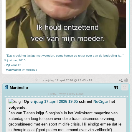
-
"Dat is ook het lastige met woorden, soms komen ze rotter over dan de bedoeling is..."
-
© just me, 2015
-
Vijf voor 12...
-
MadMaster @ Mixcloud
• vrijdag 17 april 2026 @ 23:43 • 19
Martinello
Pretty, Pretty, Pretty Good
Op
vrijdag 17 april 2026 19:05
schreef
NoCigar
het
volgende:
Jan van Tienen krijgt 5 pagina’s in het Volkskrant magazine van
zaterdag om leeg te lopen over deze traumatiserende ervaring,
gecombineerd met een soort midlife crisis. Hij eindigt ermee dat ie
in therapie gaat ('gaat praten met iemand over zijn zelfbeeld')