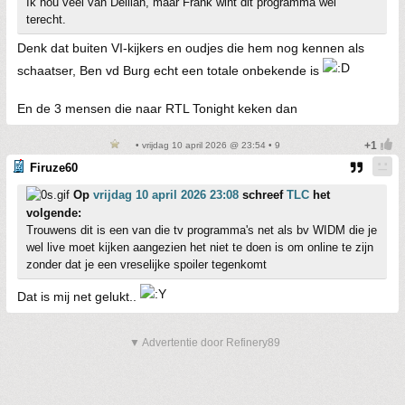
Ik hou veel van Delilah, maar Frank wint dit programma wel
terecht.
Denk dat buiten VI-kijkers en oudjes die hem nog kennen als
schaatser, Ben vd Burg echt een totale onbekende is
En de 3 mensen die naar RTL Tonight keken dan
• vrijdag 10 april 2026 @ 23:54 • 9
Firuze60
Op
vrijdag 10 april 2026 23:08
schreef
TLC
het
volgende:
Trouwens dit is een van die tv programma's net als bv WIDM die je
wel live moet kijken aangezien het niet te doen is om online te zijn
zonder dat je een vreselijke spoiler tegenkomt
Dat is mij net gelukt..
▼ Advertentie door Refinery89