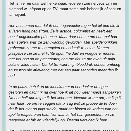
Het is hier en daar wel herkenbaar: iedereen zou nerveus zijn en
niemand wil afgaan op de TV, maar soms ook behoorlijk gênant en
larmoyant:
Het viel samen met dat ik een tegenspeler tegen het lijf liep die ik
al jaren hoog heb zitten. Ze is actrice, columnist en heeft een
haast ongelooflijke présence. Maar door hoe ze me het spel had
zien spelen, was ze zenuwachtig geworden. Met speldenprikken
probeerde ze me te ontregelen en onderuit te halen. Na een
plaspauze zei ze met lichte spot: ‘hé Jan’ en voegde er monter,
met het oog op de presentator, aan toe dat ze me even uit mijn
balans wilde halen. Dat lukte, want mijn bloeddruk schoot omhoog
en ze won die aflevering met net een paar seconden meer dan ik
had.
In de pauze heb ik in de kleedkamer in het donker de ogen
gesloten en dacht ik na over hoe ik dit nou weer moest aanpakken.
Na een half uur knipte ik het licht aan, kleedde ik me om, en liep ik
naar haar toe om te zeggen dat ik zag wat ze probeerde te doen,
dat ik het niet op prijs stelde, maar het binnen de kaders van het
spel te respecteren had. Het was uit het hart gesproken, en ze
reageerde er fair en vriendelijk op. Daarna versloeg ik haar.