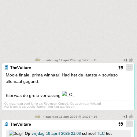
• zaterdag 11 april 2026 @ 14:23 • 15
TheVulture
Mooie finale, prima winnaar! Had het de laatste 4 sowieso
allemaal gegund.
Bibi was de grote verrassing
Op maandag voel ik me als Robinson Crusoë: Op zoek naar Vrijdag!
Het leven is als Lucille Werner: het kan raar lopen!
• zaterdag 11 april 2026 @ 14:25 • 16
TheVulture
Op
vrijdag 10 april 2026 23:08
schreef
TLC
het