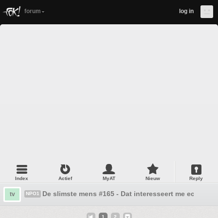
forum
log in
Index
Actief
MyAT
Nieuw
Reply
De slimste mens #165 - Dat interesseert me echt geen
tv
NPO1
1
2