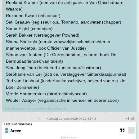
Roeland Kramer (een van de antiquairs in Van Onschatbare
Waarde)
Roxanne Kwant (influencer)
Safi Graauw (regisseur o.a. Tonnano, aardwetenschapper)
Samir Fighil (comedian)
Sarah Bakker (verslaggever Powned)
Shona Shukrula (eerste vrouwelijke scheidsrechter in
mannenvoetbal, ook Officier van Justitie)
Simon van Teutem (De Correspondent, schreef boek De
Bermudadriehoek van talent)
Sioe Jeng Tsao (beeldend kunstenaar/illustrator)
Stephanie van Eer (actrice, verslaggever Sinterklaasjournaal)
Ted van Lieshout (kinderboekenschrijver, bekend van o.a. de
Boer Boris-serie)
Veerle Hammerstein (strafrechtadvocaat)
Wouter Waayer (veganistische influencer en boerenzoon)
Just remember, it’s not a lie if you believe it.
• vrijdag 10 april 2026 @ 22:44 • 2
FOK!-Schrikkelbaas
Arcee
Look closer