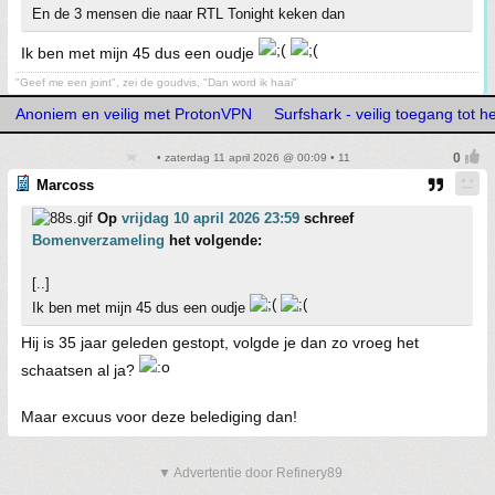
En de 3 mensen die naar RTL Tonight keken dan
Ik ben met mijn 45 dus een oudje
"Geef me een joint", zei de goudvis, "Dan word ik haai"
Anoniem en veilig met ProtonVPN
Surfshark - veilig toegang tot h
• zaterdag 11 april 2026 @ 00:09 • 11
Marcoss
Op
vrijdag 10 april 2026 23:59
schreef
Bomenverzameling
het volgende:
[..]
Ik ben met mijn 45 dus een oudje
Hij is 35 jaar geleden gestopt, volgde je dan zo vroeg het
schaatsen al ja?
Maar excuus voor deze belediging dan!
▼ Advertentie door Refinery89