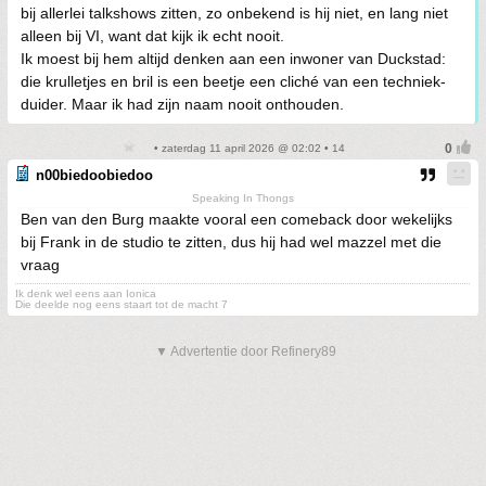
bij allerlei talkshows zitten, zo onbekend is hij niet, en lang niet
alleen bij VI, want dat kijk ik echt nooit.
Ik moest bij hem altijd denken aan een inwoner van Duckstad:
die krulletjes en bril is een beetje een cliché van een techniek-
duider. Maar ik had zijn naam nooit onthouden.
• zaterdag 11 april 2026 @ 02:02 • 14
n00biedoobiedoo
Speaking In Thongs
Ben van den Burg maakte vooral een comeback door wekelijks
bij Frank in de studio te zitten, dus hij had wel mazzel met die
vraag
Ik denk wel eens aan Ionica
Die deelde nog eens staart tot de macht 7
▼ Advertentie door Refinery89