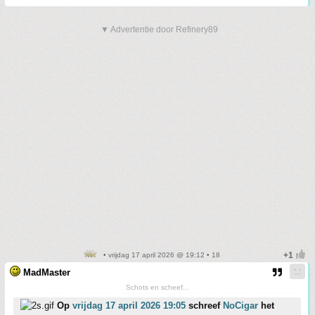
▼ Advertentie door Refinery89
• vrijdag 17 april 2026 @ 19:12 • 18
MadMaster
Schots en scheef...
Op
vrijdag 17 april 2026 19:05
schreef
NoCigar
het