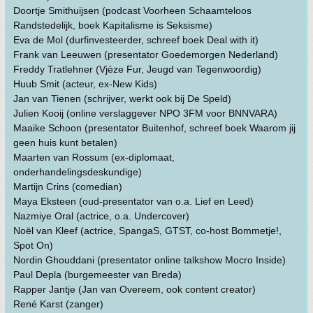
Doortje Smithuijsen (podcast Voorheen Schaamteloos
Randstedelijk, boek Kapitalisme is Seksisme)
Eva de Mol (durfinvesteerder, schreef boek Deal with it)
Frank van Leeuwen (presentator Goedemorgen Nederland)
Freddy Tratlehner (Vjèze Fur, Jeugd van Tegenwoordig)
Huub Smit (acteur, ex-New Kids)
Jan van Tienen (schrijver, werkt ook bij De Speld)
Julien Kooij (online verslaggever NPO 3FM voor BNNVARA)
Maaike Schoon (presentator Buitenhof, schreef boek Waarom jij
geen huis kunt betalen)
Maarten van Rossum (ex-diplomaat,
onderhandelingsdeskundige)
Martijn Crins (comedian)
Maya Eksteen (oud-presentator van o.a. Lief en Leed)
Nazmiye Oral (actrice, o.a. Undercover)
Noël van Kleef (actrice, SpangaS, GTST, co-host Bommetje!,
Spot On)
Nordin Ghouddani (presentator online talkshow Mocro Inside)
Paul Depla (burgemeester van Breda)
Rapper Jantje (Jan van Overeem, ook content creator)
René Karst (zanger)