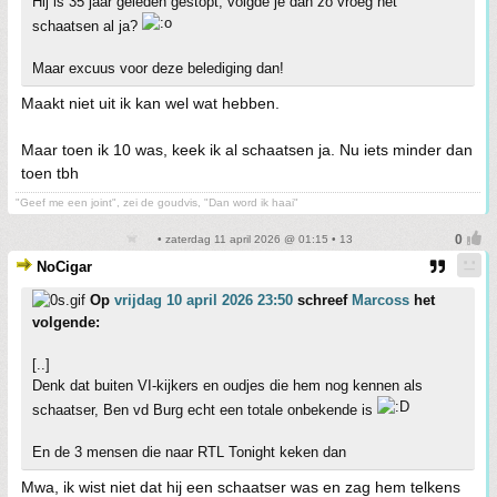
Hij is 35 jaar geleden gestopt, volgde je dan zo vroeg het
schaatsen al ja?
Maar excuus voor deze belediging dan!
Maakt niet uit ik kan wel wat hebben.
Maar toen ik 10 was, keek ik al schaatsen ja. Nu iets minder dan
toen tbh
"Geef me een joint", zei de goudvis, "Dan word ik haai"
• zaterdag 11 april 2026 @ 01:15 • 13
NoCigar
Op
vrijdag 10 april 2026 23:50
schreef
Marcoss
het
volgende:
[..]
Denk dat buiten VI-kijkers en oudjes die hem nog kennen als
schaatser, Ben vd Burg echt een totale onbekende is
En de 3 mensen die naar RTL Tonight keken dan
Mwa, ik wist niet dat hij een schaatser was en zag hem telkens