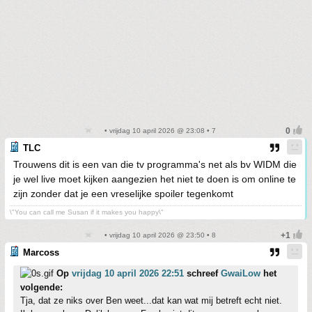
• vrijdag 10 april 2026 @ 23:08 • 7
TLC
Trouwens dit is een van die tv programma's net als bv WIDM die
je wel live moet kijken aangezien het niet te doen is om online te
zijn zonder dat je een vreselijke spoiler tegenkomt
\"You can call me Susan if it makes you happy\"
• vrijdag 10 april 2026 @ 23:50 • 8
Marcoss
Op
vrijdag 10 april 2026 22:51
schreef
GwaiLow
het
volgende:
Tja, dat ze niks over Ben weet...dat kan wat mij betreft echt niet.