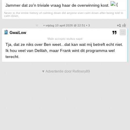
Jammer dat zo'n triviale vraag haar de overwinning kost.
Never in the entire history of calming down did anyone ever calm down after being told to
calm down.
• vrijdag 10 april 2026 @ 22:51 • 3
GwaiLow
Malo accepto stultus sapit
Tja, dat ze niks over Ben weet...dat kan wat mij betreft echt niet.
Ik hou veel van Delilah, maar Frank wint dit programma wel
terecht.
▼ Advertentie door Refinery89