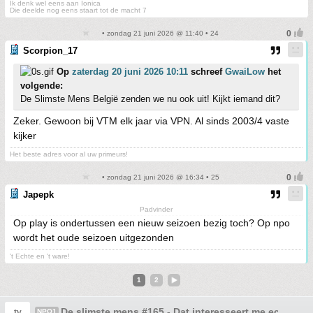
Ik denk wel eens aan Ionica
Die deelde nog eens staart tot de macht 7
• zondag 21 juni 2026 @ 11:40 • 24
Scorpion_17
Op
zaterdag 20 juni 2026 10:11
schreef
GwaiLow
het
volgende:
De Slimste Mens België zenden we nu ook uit! Kijkt iemand dit?
Zeker. Gewoon bij VTM elk jaar via VPN. Al sinds 2003/4 vaste
kijker
Het beste adres voor al uw primeurs!
• zondag 21 juni 2026 @ 16:34 • 25
Japepk
Padvinder
Op play is ondertussen een nieuw seizoen bezig toch? Op npo
wordt het oude seizoen uitgezonden
't Echte en 't ware!
1
2
De slimste mens #165 - Dat interesseert me echt geen
tv
NPO1