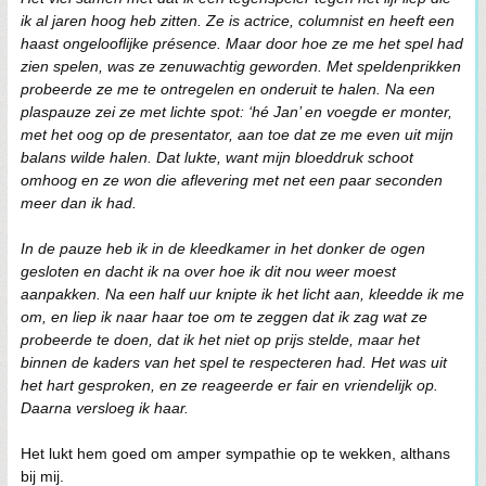
ik al jaren hoog heb zitten. Ze is actrice, columnist en heeft een
haast ongelooflijke présence. Maar door hoe ze me het spel had
zien spelen, was ze zenuwachtig geworden. Met speldenprikken
probeerde ze me te ontregelen en onderuit te halen. Na een
plaspauze zei ze met lichte spot: ‘hé Jan’ en voegde er monter,
met het oog op de presentator, aan toe dat ze me even uit mijn
balans wilde halen. Dat lukte, want mijn bloeddruk schoot
omhoog en ze won die aflevering met net een paar seconden
meer dan ik had.
In de pauze heb ik in de kleedkamer in het donker de ogen
gesloten en dacht ik na over hoe ik dit nou weer moest
aanpakken. Na een half uur knipte ik het licht aan, kleedde ik me
om, en liep ik naar haar toe om te zeggen dat ik zag wat ze
probeerde te doen, dat ik het niet op prijs stelde, maar het
binnen de kaders van het spel te respecteren had. Het was uit
het hart gesproken, en ze reageerde er fair en vriendelijk op.
Daarna versloeg ik haar.
Het lukt hem goed om amper sympathie op te wekken, althans
bij mij.