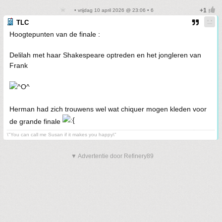
• vrijdag 10 april 2026 @ 23:06 • 6
TLC
Hoogtepunten van de finale :
Delilah met haar Shakespeare optreden en het jongleren van
Frank
Herman had zich trouwens wel wat chiquer mogen kleden voor
de grande finale
\"You can call me Susan if it makes you happy\"
▼ Advertentie door Refinery89