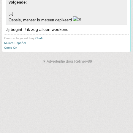
volgende:
[..]
Oepsie, meneer is meteen gepikeerd
Jij begint !! ik zeg alleen weekend
Cuando haya sol, hay
Chufi
Musica Español
Come On
▼ Advertentie door Refinery89