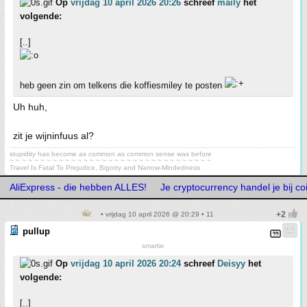
Op
vrijdag 10 april 2026 20:26
schreef
maily
het
volgende:
[..]
heb geen zin om telkens die koffiesmiley te posten
Uh huh,
zit je wijninfuus al?
stupidity has become as common as common sense was before
~ ~ ~ ~ ~ ~ ~ ~ ~ ~ ~ ~ ~ ~ ~ ~ ~ ~ ~ ~ ~ ~ ~ ~ ~ ~ ~ ~ ~ ~ ~ ~ ~
Travel Is Fatal To Prejudice, Bigotry and Narrow-Mindedness
AliExpress - die hebben ALLES!
Je cryptocurrency handel je bij c
• vrijdag 10 april 2026 @ 20:29 • 11
pullup
smartie
Op
vrijdag 10 april 2026 20:24
schreef
Deisyy
het
volgende:
[..]