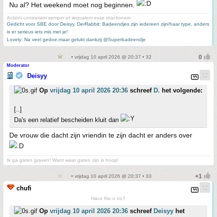
Nu al? Het weekend moet nog beginnen.
Actioni contrariam semper et æqualem esse reactionem
Gedicht voor SBE door Deisyy
,
DerRabbit: Badeendjes zijn iedereen zijn/haar type, anders
is er serieus iets mis met je!
Lovely: Na veel gedoe,maar gelukt dankzij @Superbadeendje
• vrijdag 10 april 2026 @ 20:37 • 32
Moderator
Deisyy
Op
vrijdag 10 april 2026 20:36
schreef
D.
het volgende:
[..]
Da's een relatief bescheiden kluit dan
De vrouw die dacht zijn vriendin te zijn dacht er anders over
Ik ga gaten graven! Want waar gaten zijn is hoop!
• vrijdag 10 april 2026 @ 20:37 • 33
chufi
Hace frio o no?
Op
vrijdag 10 april 2026 20:36
schreef
Deisyy
het