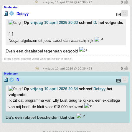
• vrijdag 10 april 2026 @ 20:36 • 27
Moderator
Deisyy
Op
vrijdag 10 april 2026 20:33
schreef
D.
het volgende:
[..]
Nouja, afgelezen uit jouw Excel dan waarschijnlijk
Even een draaitabel tegenaan gegooid
Ik ga gaten graven! Want waar gaten zijn is hoop!
• vrijdag 10 april 2026 @ 20:36 • 28
Moderator
D.
Op
vrijdag 10 april 2026 20:34
schreef
Deisyy
het
volgende:
Ik zit dat programma van Elly Lust terug te kijken, een ex-collega
van mij heeft de kluit voor €18.000 belazerd
Da's een relatief bescheiden kluit dan