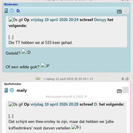
Moderator
D.
Op
vrijdag 10 april 2026 20:24
schreef
Deisyy
het
volgende:
[..]
Die TT hebben we al 533 keer gehad.
Geteld?
Of een wilde gok?
• vrijdag 10 april 2026 @ 20:30 • 13
Spellchecker
maily
Mevrouwtje oeps/B.U.2022 :P
Op
vrijdag 10 april 2026 20:28
schreef
D.
het volgende:
[..]
Dat schijnt een thee-smiley te zijn, maar dat hebben we 'jullie
koffiedrinkers' nooit durven vertellen