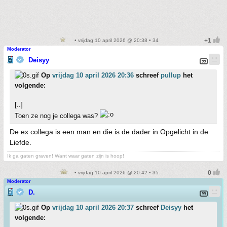
• vrijdag 10 april 2026 @ 20:38 • 34
Moderator
Deisyy
Op
vrijdag 10 april 2026 20:36
schreef
pullup
het
volgende:
[..]
Toen ze nog je collega was?
De ex collega is een man en die is de dader in Opgelicht in de
Liefde.
Ik ga gaten graven! Want waar gaten zijn is hoop!
• vrijdag 10 april 2026 @ 20:42 • 35
Moderator
D.
Op
vrijdag 10 april 2026 20:37
schreef
Deisyy
het
volgende: