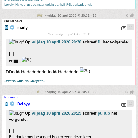
Lovely: Na veel gedoe,maar gelukt dankzij @Superbadeendje
• vrijdag 10 april 2026 @ 20:31 • 19
Spellchecker
maily
Mevrouwtje oeps/B.U.2022 :P
Op
vrijdag 10 april 2026 20:30
schreef
D.
het volgende:
[..]
eejjjjjjjj
DDddddddddddddddddddddddddddd
--###No Guts No Glory###--
• vrijdag 10 april 2026 @ 20:31 • 20
Moderator
Deisyy
Op
vrijdag 10 april 2026 20:29
schreef
pullup
het
volgende:
[..]
Blij dat ie ons bespaard is gebleven deze keer