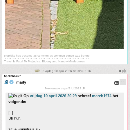
stupidity has become as common as common sense was before
~ ~ ~ ~ ~ ~ ~ ~ ~ ~ ~ ~ ~ ~ ~ ~ ~ ~ ~ ~ ~ ~ ~ ~ ~ ~ ~ ~ ~ ~ ~ ~ ~
Travel Is Fatal To Prejudice, Bigotry and Narrow-Mindedness
• vrijdag 10 april 2026 @ 20:30 • 16
Spellchecker
maily
Mevrouwtje oeps/B.U.2022 :P
Op
vrijdag 10 april 2026 20:29
schreef
marcb1974
het
volgende:
[..]
Uh huh,
zit je wijninfuus al?