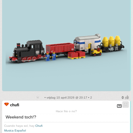
• vrijdag 10 april 2026 @ 20:17 • 2
chufi
Hace frio o no?
Weekend toch!?
Cuando haya sol, hay
Chufi
Musica Español