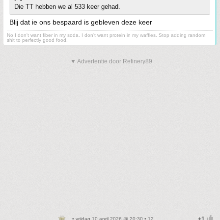
Die TT hebben we al 533 keer gehad.
Blij dat ie ons bespaard is gebleven deze keer
No I don't want fiber in my soda. I don't want protein in my waffles. Stop adding random
shit to perfectly good food.
▼ Advertentie door Refinery89
• vrijdag 10 april 2026 @ 20:30 • 12