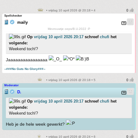
• vrijdag 10 april 2026 @ 20:18 • 4
Spellchecker
maily
Mevrouwtje oeps/B.U.2022 :P
Op
vrijdag 10 april 2026 20:17
schreef
chufi
het
volgende:
Weekend toch!?
Jaaaaaaaaaaaaaaaa
--###No Guts No Glory###--
• vrijdag 10 april 2026 @ 20:18 • 5
Moderator
D.
Op
vrijdag 10 april 2026 20:17
schreef
chufi
het
volgende:
Weekend toch!?
Heb je de hele week gewerkt?
• vrijdag 10 april 2026 @ 20:24 • 6