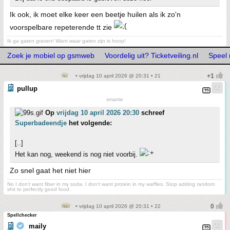
Ik ook, ik moet elke keer een beetje huilen als ik zo'n
voorspelbare repeterende tt zie
Ik ga gaten graven! Want waar gaten zijn is hoop!
Zoek je mobiel op gsmweb
Voordelig uit? Ticketveiling.nl
Speel 
• vrijdag 10 april 2026 @ 20:31 • 21
pullup
smartie
Op
vrijdag 10 april 2026 20:30
schreef
Superbadeendje
het volgende:
[..]
Het kan nog, weekend is nog niet voorbij.
Zo snel gaat het niet hier
No I don't want fiber in my soda. I don't want protein in my waffles. Stop adding random
shit to perfectly good food.
• vrijdag 10 april 2026 @ 20:31 • 22
Spellchecker
maily