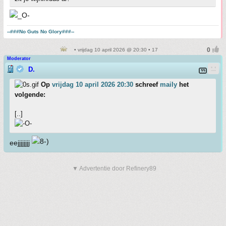
--###No Guts No Glory###--
• vrijdag 10 april 2026 @ 20:30 • 17
Moderator
D.
Op
vrijdag 10 april 2026 20:30
schreef
maily
het
volgende:
[..]
eejjjjjjjj
▼ Advertentie door Refinery89