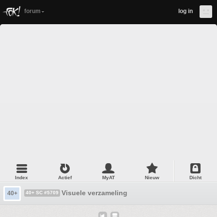
forum
log in
Index
Actief
MyAT
Nieuw
Dicht
Visuele verzameling
40+
40+ SC #5709