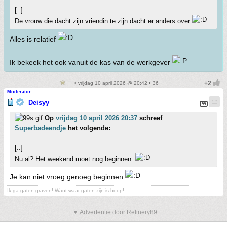
[..]
De vrouw die dacht zijn vriendin te zijn dacht er anders over
Alles is relatief
Ik bekeek het ook vanuit de kas van de werkgever
• vrijdag 10 april 2026 @ 20:42 • 36
Moderator
Deisyy
Op
vrijdag 10 april 2026 20:37
schreef
Superbadeendje
het volgende:
[..]
Nu al? Het weekend moet nog beginnen.
Je kan niet vroeg genoeg beginnen
Ik ga gaten graven! Want waar gaten zijn is hoop!
▼ Advertentie door Refinery89