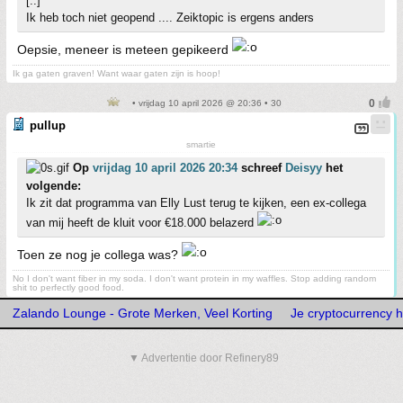
[..]
Ik heb toch niet geopend .... Zeiktopic is ergens anders
Oepsie, meneer is meteen gepikeerd
Ik ga gaten graven! Want waar gaten zijn is hoop!
• vrijdag 10 april 2026 @ 20:36 • 30
pullup
smartie
Op
vrijdag 10 april 2026 20:34
schreef
Deisyy
het
volgende:
Ik zit dat programma van Elly Lust terug te kijken, een ex-collega
van mij heeft de kluit voor €18.000 belazerd
Toen ze nog je collega was?
No I don't want fiber in my soda. I don't want protein in my waffles. Stop adding random
shit to perfectly good food.
Zalando Lounge - Grote Merken, Veel Korting
Je cryptocurrency h
▼ Advertentie door Refinery89