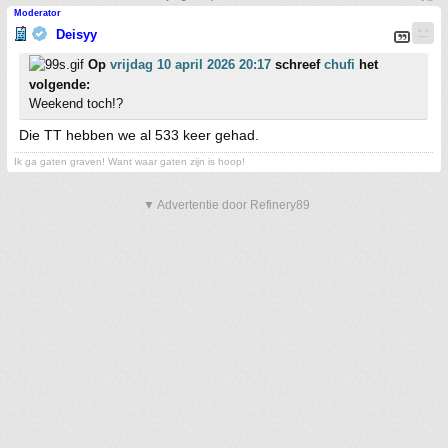
Moderator
Deisyy
Op
vrijdag 10 april 2026 20:17
schreef
chufi
het
volgende:
Weekend toch!?
Die TT hebben we al 533 keer gehad.
Ik ga gaten graven! Want waar gaten zijn is hoop!
▼ Advertentie door Refinery89