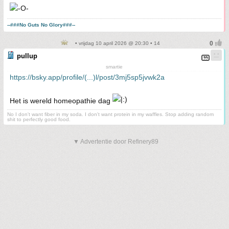
--###No Guts No Glory###--
• vrijdag 10 april 2026 @ 20:30 • 14
pullup
smartie
https://bsky.app/profile/(...)l/post/3mj5sp5jvwk2a
Het is wereld homeopathie dag
No I don't want fiber in my soda. I don't want protein in my waffles. Stop adding random
shit to perfectly good food.
▼ Advertentie door Refinery89