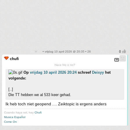
• vrijdag 10 april 2026 @ 20:35 • 26
chufi
Hace frio o no?
Op
vrijdag 10 april 2026 20:24
schreef
Deisyy
het
volgende:
[..]
Die TT hebben we al 533 keer gehad.
Ik heb toch niet geopend .... Zeiktopic is ergens anders
Cuando haya sol, hay
Chufi
Musica Español
Come On