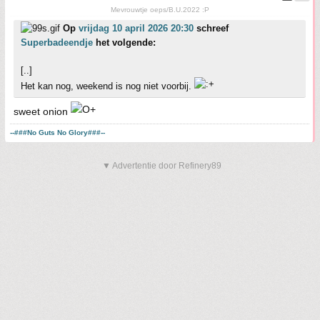
Mevrouwtje oeps/B.U.2022 :P
Op
vrijdag 10 april 2026 20:30
schreef
Superbadeendje
het volgende:
[..]
Het kan nog, weekend is nog niet voorbij.
sweet onion
--###No Guts No Glory###--
▼ Advertentie door Refinery89