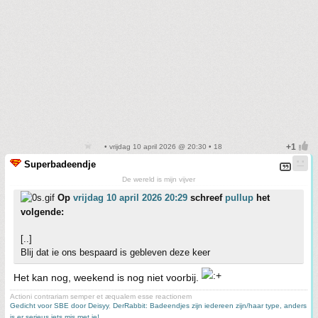
• vrijdag 10 april 2026 @ 20:30 • 18
Superbadeendje
De wereld is mijn vijver
Op
vrijdag 10 april 2026 20:29
schreef
pullup
het
volgende:
[..]
Blij dat ie ons bespaard is gebleven deze keer
Het kan nog, weekend is nog niet voorbij.
Actioni contrariam semper et æqualem esse reactionem
Gedicht voor SBE door Deisyy
,
DerRabbit: Badeendjes zijn iedereen zijn/haar type, anders
is er serieus iets mis met je!