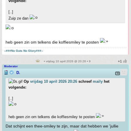
volgende:
[..]
Zuip ze dan
heb geen zin om telkens die koffiesmiley te posten
--###No Guts No Glory###--
• vrijdag 10 april 2026 @ 20:28 • 9
Moderator
D.
Op
vrijdag 10 april 2026 20:26
schreef
maily
het
volgende:
[..]
heb geen zin om telkens die koffiesmiley te posten
Dat schijnt een thee-smiley te zijn, maar dat hebben we 'jullie