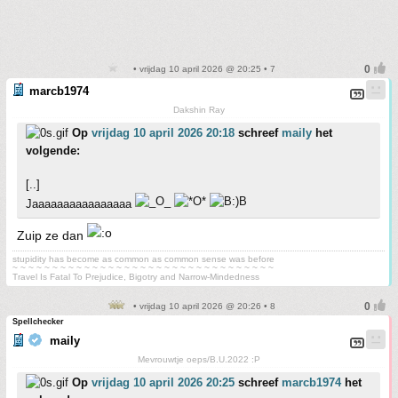
• vrijdag 10 april 2026 @ 20:25 • 7
marcb1974
Dakshin Ray
Op
vrijdag 10 april 2026 20:18
schreef
maily
het
volgende:
[..]
Jaaaaaaaaaaaaaaaa
Zuip ze dan
stupidity has become as common as common sense was before
~ ~ ~ ~ ~ ~ ~ ~ ~ ~ ~ ~ ~ ~ ~ ~ ~ ~ ~ ~ ~ ~ ~ ~ ~ ~ ~ ~ ~ ~ ~ ~ ~
Travel Is Fatal To Prejudice, Bigotry and Narrow-Mindedness
• vrijdag 10 april 2026 @ 20:26 • 8
Spellchecker
maily
Mevrouwtje oeps/B.U.2022 :P
Op
vrijdag 10 april 2026 20:25
schreef
marcb1974
het