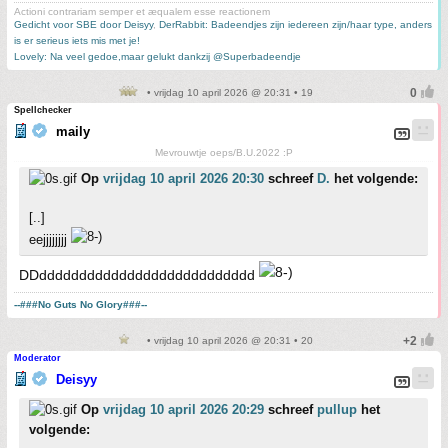
Actioni contrariam semper et æqualem esse reactionem
Gedicht voor SBE door Deisyy
,
DerRabbit: Badeendjes zijn iedereen zijn/haar type, anders
is er serieus iets mis met je!
Lovely: Na veel gedoe,maar gelukt dankzij @Superbadeendje
• vrijdag 10 april 2026 @ 20:31 • 19
Spellchecker
maily
Mevrouwtje oeps/B.U.2022 :P
Op
vrijdag 10 april 2026 20:30
schreef
D.
het volgende:
[..]
eejjjjjjjj
DDddddddddddddddddddddddddddd
--###No Guts No Glory###--
• vrijdag 10 april 2026 @ 20:31 • 20
Moderator
Deisyy
Op
vrijdag 10 april 2026 20:29
schreef
pullup
het
volgende: