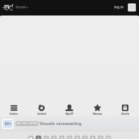
forum
log in
Index
Actief
MyAT
Nieuw
Dicht
Visuele verzameling
40+
40+ SC #5709
1
2
3
4
5
6
7
8
9
10