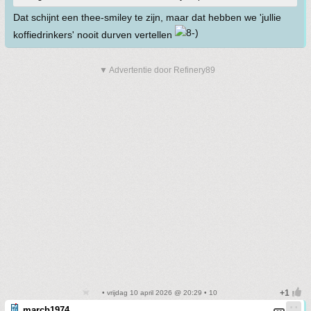
Dat schijnt een thee-smiley te zijn, maar dat hebben we 'jullie
koffiedrinkers' nooit durven vertellen
▼ Advertentie door Refinery89
• vrijdag 10 april 2026 @ 20:29 • 10
marcb1974