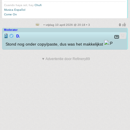
Cuando haya sol, hay
Chufi
Musica Español
Come On
• vrijdag 10 april 2026 @ 20:18 • 3
Moderator
D.
Stond nog onder copy/paste, dus was het makkelijkst
▼ Advertentie door Refinery89