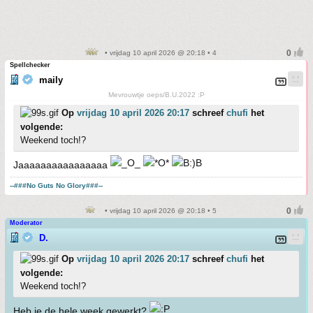
• vrijdag 10 april 2026 @ 20:18 • 4
Spellchecker
maily
Mevrouwtje oeps/B.U.2022 :P
Op
vrijdag 10 april 2026 20:17
schreef
chufi
het
volgende:
Weekend toch!?
Jaaaaaaaaaaaaaaaa
--###No Guts No Glory###--
• vrijdag 10 april 2026 @ 20:18 • 5
Moderator
D.
Op
vrijdag 10 april 2026 20:17
schreef
chufi
het
volgende:
Weekend toch!?
Heb je de hele week gewerkt?