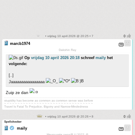
• vrijdag 10 april 2026 @ 20:25 • 7
marcb1974
Dakshin Ray
Op
vrijdag 10 april 2026 20:18
schreef
maily
het
volgende:
[..]
Jaaaaaaaaaaaaaaaa
Zuip ze dan
stupidity has become as common as common sense was before
~ ~ ~ ~ ~ ~ ~ ~ ~ ~ ~ ~ ~ ~ ~ ~ ~ ~ ~ ~ ~ ~ ~ ~ ~ ~ ~ ~ ~ ~ ~ ~ ~
Travel Is Fatal To Prejudice, Bigotry and Narrow-Mindedness
• vrijdag 10 april 2026 @ 20:26 • 8
Spellchecker
maily
Mevrouwtje oeps/B.U.2022 :P