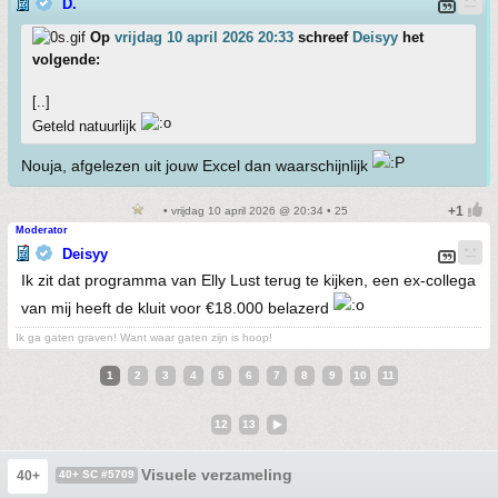
D.
Op
vrijdag 10 april 2026 20:33
schreef
Deisyy
het
volgende:
[..]
Geteld natuurlijk
Nouja, afgelezen uit jouw Excel dan waarschijnlijk
• vrijdag 10 april 2026 @ 20:34 • 25
Moderator
Deisyy
Ik zit dat programma van Elly Lust terug te kijken, een ex-collega
van mij heeft de kluit voor €18.000 belazerd
Ik ga gaten graven! Want waar gaten zijn is hoop!
1
2
3
4
5
6
7
8
9
10
11
12
13
Visuele verzameling
40+
40+ SC #5709