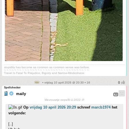
stupidity has become as common as common sense was before
~ ~ ~ ~ ~ ~ ~ ~ ~ ~ ~ ~ ~ ~ ~ ~ ~ ~ ~ ~ ~ ~ ~ ~ ~ ~ ~ ~ ~ ~ ~ ~ ~
Travel Is Fatal To Prejudice, Bigotry and Narrow-Mindedness
• vrijdag 10 april 2026 @ 20:30 • 16
Spellchecker
maily
Mevrouwtje oeps/B.U.2022 :P
Op
vrijdag 10 april 2026 20:29
schreef
marcb1974
het
volgende:
[..]