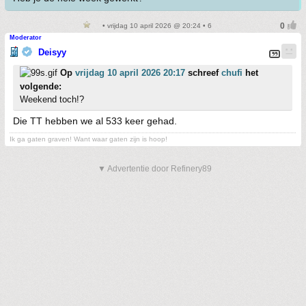
• vrijdag 10 april 2026 @ 20:24 • 6
Moderator
Deisyy
Op
vrijdag 10 april 2026 20:17
schreef
chufi
het
volgende:
Weekend toch!?
Die TT hebben we al 533 keer gehad.
Ik ga gaten graven! Want waar gaten zijn is hoop!
▼ Advertentie door Refinery89