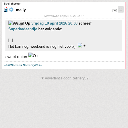
Spellchecker
maily
Mevrouwtje oeps/B.U.2022 :P
Op
vrijdag 10 april 2026 20:30
schreef
Superbadeendje
het volgende:
[..]
Het kan nog, weekend is nog niet voorbij.
sweet onion
--###No Guts No Glory###--
▼ Advertentie door Refinery89