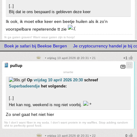
[..]
Blij dat ie ons bespaard is gebleven deze keer
Ik ook, ik moet elke keer een beetje huilen als ik zo'n
voorspelbare repeterende tt zie
Ik ga gaten graven! Want waar gaten zijn is hoop!
Boek je safari bij Beekse Bergen
Je cryptocurrency handel je bij 
• vrijdag 10 april 2026 @ 20:31 • 21
pullup
smartie
Op
vrijdag 10 april 2026 20:30
schreef
Superbadeendje
het volgende:
[..]
Het kan nog, weekend is nog niet voorbij.
Zo snel gaat het niet hier
No I don't want fiber in my soda. I don't want protein in my waffles. Stop adding random
shit to perfectly good food.
• vrijdag 10 april 2026 @ 20:31 • 22