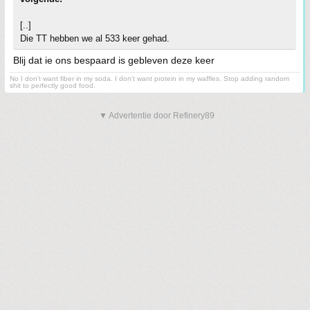
[..]
Die TT hebben we al 533 keer gehad.
Blij dat ie ons bespaard is gebleven deze keer
No I don't want fiber in my soda. I don't want protein in my waffles. Stop adding random
shit to perfectly good food.
▼ Advertentie door Refinery89