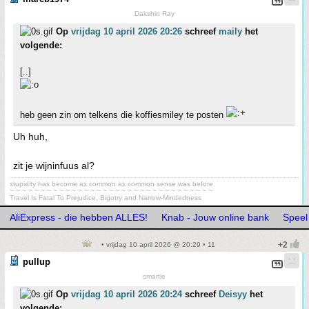
Dakshin Ray
Op
vrijdag 10 april 2026 20:26
schreef
maily
het
volgende:
[..]
heb geen zin om telkens die koffiesmiley te posten
Uh huh,
zit je wijninfuus al?
stupidity has become as common as common sense was before
~ ~ ~ ~ ~ ~ ~ ~ ~ ~ ~ ~ ~ ~ ~ ~ ~ ~ ~ ~ ~ ~ ~ ~ ~ ~ ~ ~ ~ ~ ~ ~ ~
Travel Is Fatal To Prejudice, Bigotry and Narrow-Mindedness
AliExpress - die hebben ALLES!
Knab - Jouw online bank
Speel
• vrijdag 10 april 2026 @ 20:29 • 11
pullup
smartie
Op
vrijdag 10 april 2026 20:24
schreef
Deisyy
het
volgende: