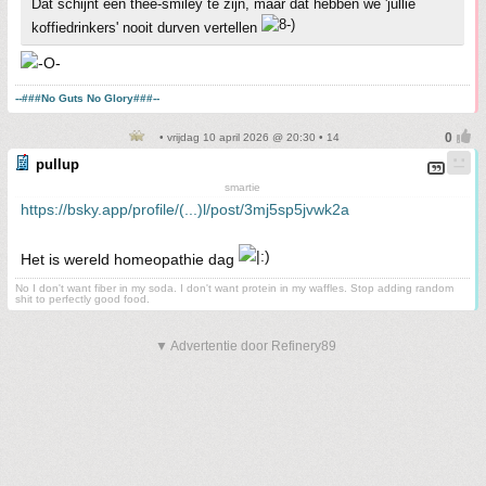
Dat schijnt een thee-smiley te zijn, maar dat hebben we 'jullie
koffiedrinkers' nooit durven vertellen
--###No Guts No Glory###--
• vrijdag 10 april 2026 @ 20:30 • 14
pullup
smartie
https://bsky.app/profile/(...)l/post/3mj5sp5jvwk2a
Het is wereld homeopathie dag
No I don't want fiber in my soda. I don't want protein in my waffles. Stop adding random
shit to perfectly good food.
▼ Advertentie door Refinery89