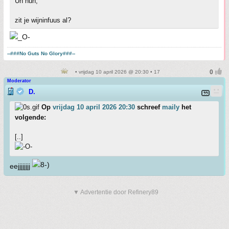
Uh huh,
zit je wijninfuus al?
--###No Guts No Glory###--
• vrijdag 10 april 2026 @ 20:30 • 17
Moderator
D.
Op
vrijdag 10 april 2026 20:30
schreef
maily
het
volgende:
[..]
eejjjjjjjj
▼ Advertentie door Refinery89