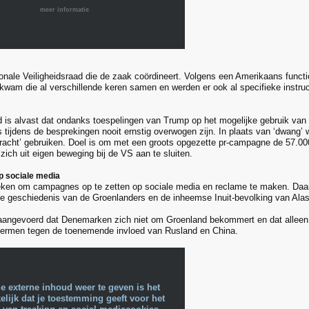
meer informatie
ionale Veiligheidsraad die de zaak coördineert. Volgens een Amerikaans funct
kwam die al verschillende keren samen en werden er ook al specifieke instruc
d is alvast dat ondanks toespelingen van Trump op het mogelijke gebruik van 
es tijdens de besprekingen nooit ernstig overwogen zijn. In plaats van ‘dwang’ 
kracht’ gebruiken. Doel is om met een groots opgezette pr-campagne de 57.0
zich uit eigen beweging bij de VS aan te sluiten.
 sociale media
ken om campagnes op te zetten op sociale media en reclame te maken. Daar
e geschiedenis van de Groenlanders en de inheemse Inuit-bevolking van Ala
aangevoerd dat Denemarken zich niet om Groenland bekommert en dat alleen 
ermen tegen de toenemende invloed van Rusland en China.
e externe inhoud weer te geven is het
lijk dat je toestemming geeft voor het