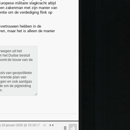
opese militaire slagkracht altijd
 een zakenman met zijn manier van
ntie om de verdediging flink op
 vertrouwen hebben in de
ven, maar het is alleen de manier
rwegen uit het
 het Duitse besluit
an komt de bouw van de
sis van geopolitieke
rrerende plan van
iggen en ook aardgas
e om de pijpleiding
n.
 18 januari 2026 @ 23:18
:07
#4