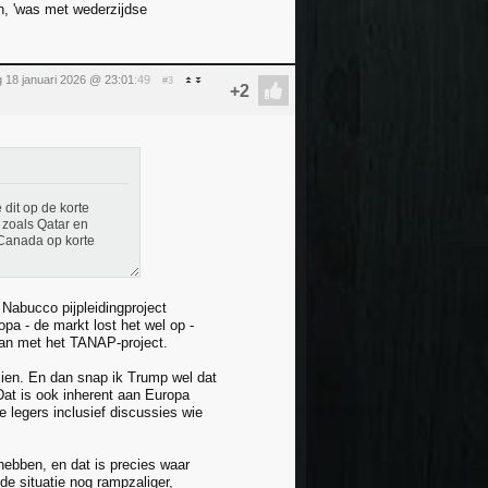
, 'was met wederzijdse
 18 januari 2026 @ 23:01
:49
#3
 dit op de korte
 zoals Qatar en
 Canada op korte
Nabucco pijpleidingproject
pa - de markt lost het wel op -
aan met het TANAP-project.
 zien. En dan snap ik Trump wel dat
. Dat is ook inherent aan Europa
 legers inclusief discussies wie
 hebben, en dat is precies waar
de situatie nog rampzaliger,