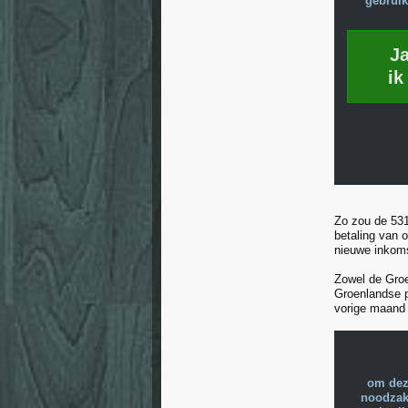
gebruik
J
ik
Zo zou de 531
betaling van 
nieuwe inkoms
Zowel de Groe
Groenlandse p
vorige maand
om dez
noodzake