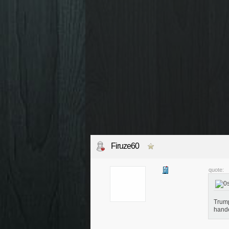
Firuze60
quote:
Trump
hand