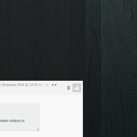
 18 januari 2026 @ 23:01
:41
#2
stein videos in