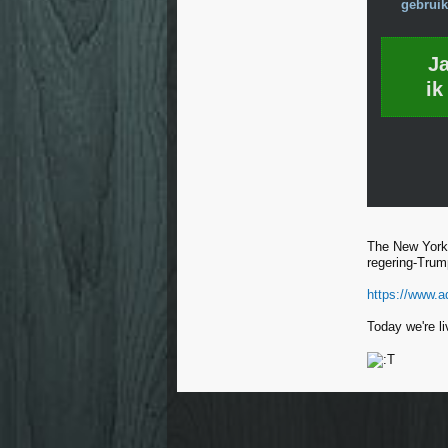
gebruik
J
ik
The New York 
regering-Trump
https://www.a
Today we're li