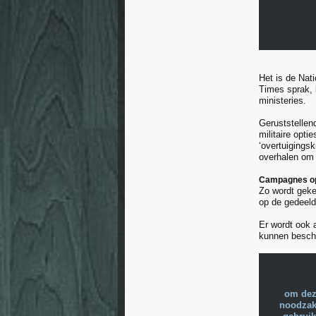
Het is de Nat
Times sprak, 
ministeries.
Geruststellen
militaire opti
‘overtuigings
overhalen om 
Campagnes op
Zo wordt geke
op de gedeeld
Er wordt ook 
kunnen besch
om dez
noodzake