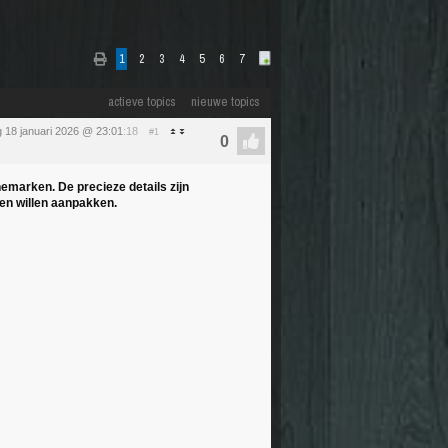
1
2
3
4
5
6
7
actieve topics
nieuwe topics
 18 januari 2026 @ 23:01
:18
#1
emarken. De precieze details zijn
en willen aanpakken.