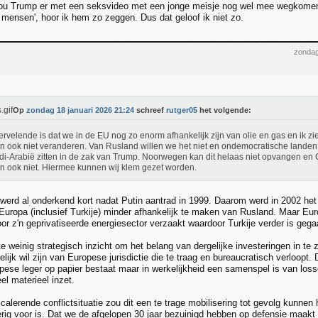
zou Trump er met een seksvideo met een jonge meisje nog wel mee wegkomen
mensen', hoor ik hem zo zeggen. Dus dat geloof ik niet zo.
zondag
Op
zondag 18 januari 2026 21:24
schreef
rutger05
het volgende:
ervelende is dat we in de EU nog zo enorm afhankelijk zijn van olie en gas en ik zie
jn ook niet veranderen. Van Rusland willen we het niet en ondemocratische landen
i-Arabië zitten in de zak van Trump. Noorwegen kan dit helaas niet opvangen en
jn ook niet. Hiermee kunnen wij klem gezet worden.
werd al onderkend kort nadat Putin aantrad in 1999. Daarom werd in 2002 het 
Europa (inclusief Turkije) minder afhankelijk te maken van Rusland. Maar Euro
or z'n geprivatiseerde energiesector verzaakt waardoor Turkije verder is geg
e weinig strategisch inzicht om het belang van dergelijke investeringen in te
kelijk wil zijn van Europese jurisdictie die te traag en bureaucratisch verloopt
pese leger op papier bestaat maar in werkelijkheid een samenspel is van losse
el materieel inzet.
calerende conflictsituatie zou dit een te trage mobilisering tot gevolg kunnen
rig voor is. Dat we de afgelopen 30 jaar bezuinigd hebben op defensie maakt 