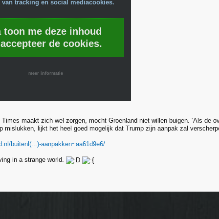
 van tracking en social mediacookies.
a toon me deze inhoud
 accepteer de cookies.
meer informatie
Times maakt zich wel zorgen, mocht Groenland niet willen buigen. ‘Als de o
 mislukken, lijkt het heel goed mogelijk dat Trump zijn aanpak zal verscherpen
d.nl/buitenl(...)-aanpakken~aa61d9e6/
ving in a strange world.