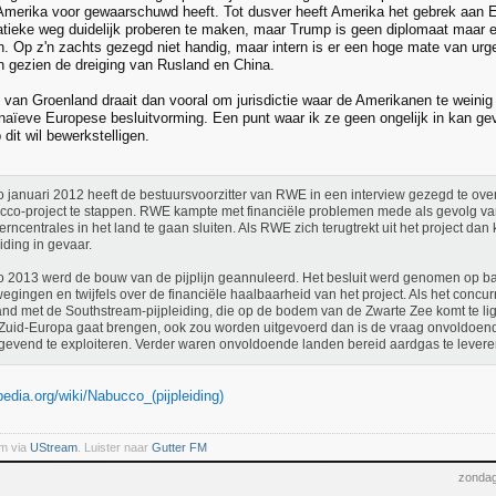
Amerika voor gewaarschuwd heeft. Tot dusver heeft Amerika het gebrek aan Eur
atieke weg duidelijk proberen te maken, maar Trump is geen diplomaat maar
 Op z'n zachts gezegd niet handig, maar intern is er een hoge mate van urge
en gezien de dreiging van Rusland en China.
 van Groenland draait dan vooral om jurisdictie waar de Amerikanen te weinig
 naïeve Europese besluitvorming. Een punt waar ik ze geen ongelijk in kan ge
dit wil bewerkstelligen.
 januari 2012 heeft de bestuursvoorzitter van RWE in een interview gezegd te ove
co-project te stappen. RWE kampte met financiële problemen mede als gevolg van
kerncentrales in het land te gaan sluiten. Als RWE zich terugtrekt uit het project d
eiding in gevaar.
 2013 werd de bouw van de pijplijn geannuleerd. Het besluit werd genomen op ba
egingen en twijfels over de financiële haalbaarheid van het project. Als het concu
nd met de Southstream-pijpleiding, die op de bodem van de Zwarte Zee komt te l
Zuid-Europa gaat brengen, ook zou worden uitgevoerd dan is de vraag onvoldoend
gevend te exploiteren. Verder waren onvoldoende landen bereid aardgas te levere
ipedia.org/wiki/Nabucco_(pijpleiding)
m via
UStream
. Luister naar
Gutter FM
zondag