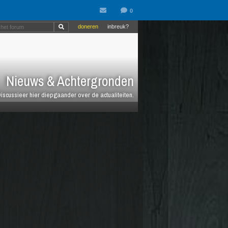
doneren
inbreuk?
Nieuws & Achtergronden
iscussieer hier diepgaander over de actualiteiten.