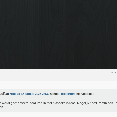
zondag
Op
zondag 18 januari 2026 22:32
schreef
polderturk
het volgende:
 wordt gechanteerd door Poetin met plasseks videos. Mogelijk heeft Poetin ook Ep
en.