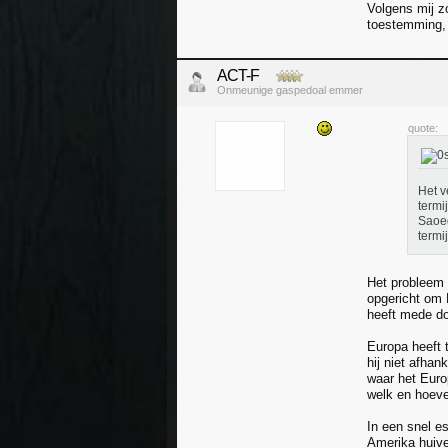
Volgens mij 
toestemming, 
ACT-F
Onmeunige gaspedoal emmer
quote:
Het v
termi
Saoed
termi
Het probleem 
opgericht om 
heeft mede do
Europa heeft t
hij niet afhan
waar het Euro
welk en hoeve
In een snel es
Amerika huive