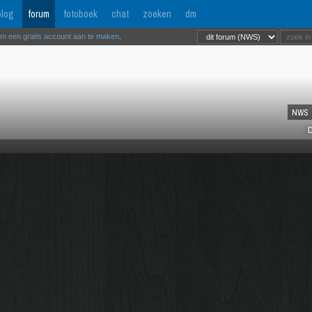
log
forum
fotoboek
chat
zoeken
dm
om een gratis account aan te maken
.
NWS
D