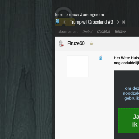
Index
»
nieuws & achtergronden
Trump wil Groenland #9
abonnement
Unibet
Coolblue
Bitvavo
Firuze60
Het Witte Huis
nog onduideli
om dez
noodzake
gebruik
J
ik