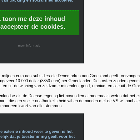
 van tracking en social mediacookies.
a toon me deze inhoud
 accepteer de cookies.
meer informatie
 miljoen euro aan subsidies die Denemarken aan Groenland geeft, vervangen 
ongeveer 10.000 dollar (8850 euro) per Groenlander. Die kosten zouden gec
ten uit de winning van zeldzame mineralen, goud, uranium en olie uit de Gr
nlandse als de Deense regering liet bovendien al meermaals weten dat het eil
artij die een snelle onafhankelijkheid wil en de banden met de VS wil aanhale
 maar een kwart van alle stemmen.
e externe inhoud weer te geven is het
lijk dat je toestemming geeft voor het