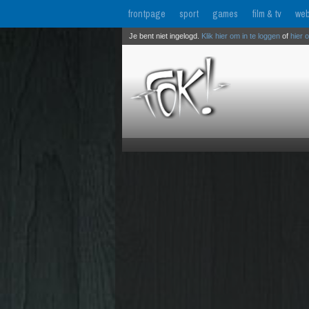
frontpage
sport
games
film & tv
web
Je bent niet ingelogd.
Klik hier om in te loggen
of
hier 