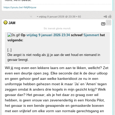
https://youtu.be/-N4jf6rtyuw
• vrijdag 9 januari 2026 @ 23:39 • 92
JAM
Sic transit gloria mundi.
Op
vrijdag 9 januari 2026 23:34
schreef
Sjemmert
het
volgende:
[..]
Die angst is niet nodig als jij je aan de wet houd en niemand in
gevaar brengt.
Wil jij nog even een lekkere laars om aan te likken, wellicht? Zet
even een deurtje open zeg. Elke seconde dat ik de deur uitloop
en geen gehoor geef aan welke kankeridioot ze nu in een
uniformpje hebben gehezen moet ik maar 'Ja' en 'Amen' tegen
zeggen omdat ik anders drie kogels in mijn gezicht krijg? Welk
gevaar dan? Het
gevaar
, als je het daar zo graag over wil
hebben, is geen vrouw van zevenendertig in een Honda Pilot,
het gevaar is een bende gewapende en gemaskerde boeven
met een vrijbrief om elke vorm van normale gerechtsgang en