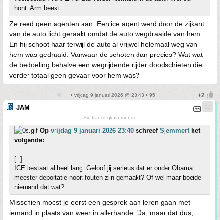
hont. Arm beest.
Ze reed geen agenten aan. Een ice agent werd door de zijkant
van de auto licht geraakt omdat de auto wegdraaide van hem.
En hij schoot haar terwijl de auto al vrijwel helemaal weg van
hem was gedraaid. Vanwaar de schoten dan precies? Wat wat
de bedoeling behalve een wegrijdende rijder doodschieten die
verder totaal geen gevaar voor hem was?
• vrijdag 9 januari 2026 @ 23:43 • 95
JAM
Sic transit gloria mundi.
Op
vrijdag 9 januari 2026 23:40
schreef
Sjemmert
het
volgende:
[..]
ICE bestaat al heel lang. Geloof jij serieus dat er onder Obama
meester deportatie nooit fouten zijn gemaakt? Of wel maar boeide
niemand dat wat?
Misschien moest je eerst een gesprek aan leren gaan met
iemand in plaats van weer in allerhande: 'Ja, maar dat dus,