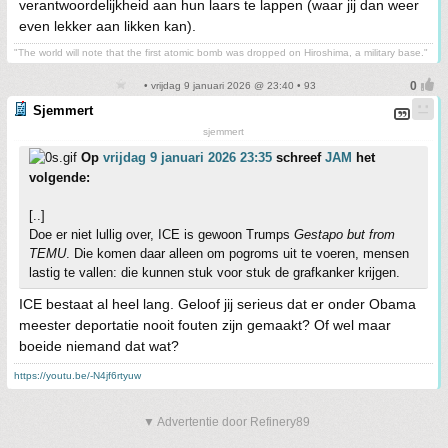
verantwoordelijkheid aan hun laars te lappen (waar jij dan weer
even lekker aan likken kan).
"The world will note that the first atomic bomb was dropped on Hiroshima, a military base."
• vrijdag 9 januari 2026 @ 23:40 • 93
Sjemmert
sjemmert
Op
vrijdag 9 januari 2026 23:35
schreef
JAM
het
volgende:
[..]
Doe er niet lullig over, ICE is gewoon Trumps
Gestapo but from
TEMU
. Die komen daar alleen om pogroms uit te voeren, mensen
lastig te vallen: die kunnen stuk voor stuk de grafkanker krijgen.
ICE bestaat al heel lang. Geloof jij serieus dat er onder Obama
meester deportatie nooit fouten zijn gemaakt? Of wel maar
boeide niemand dat wat?
https://youtu.be/-N4jf6rtyuw
▼ Advertentie door Refinery89