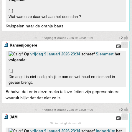
[..]
Wat waren ze daar wel aan het doen dan ?
Kwispelen naar de oranje baas.
• vrijdag 9 januari 2026 @ 23:35 • 89
Kansenjongere
Op
vrijdag 9 januari 2026 23:34
schreef
Sjemmert
het
volgende:
[..]
Die angst is niet nodig als jij je aan de wet houd en niemand in
gevaar brengt.
Behalve dat er in deze reeks talloze feiten zijn gepresenteerd
waaruit blijkt dat dat niet zo is.
• vrijdag 9 januari 2026 @ 23:35 • 90
JAM
Sic transit gloria mundi.
Op
vrijdag 9 januari 2026 23:34
schreef
IndoorKite
het