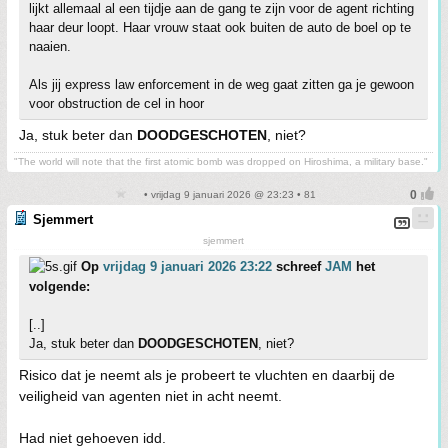
lijkt allemaal al een tijdje aan de gang te zijn voor de agent richting
haar deur loopt. Haar vrouw staat ook buiten de auto de boel op te
naaien.
Als jij express law enforcement in de weg gaat zitten ga je gewoon
voor obstruction de cel in hoor
Ja, stuk beter dan
DOODGESCHOTEN
, niet?
"The world will note that the first atomic bomb was dropped on Hiroshima, a military base."
• vrijdag 9 januari 2026 @ 23:23 • 81
Sjemmert
sjemmert
Op
vrijdag 9 januari 2026 23:22
schreef
JAM
het
volgende:
[..]
Ja, stuk beter dan
DOODGESCHOTEN
, niet?
Risico dat je neemt als je probeert te vluchten en daarbij de
veiligheid van agenten niet in acht neemt.
Had niet gehoeven idd.