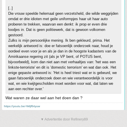
[..]
Die vrouw speelde helemaal geen verzetsheld, die wilde weggrijden
omdat er drie idioten met geile uniformpjes haar uit haar auto
proberen te trekken, waarvan een denkt: ik prop er even drie
loodjes in. Dat is geen politiewerk, dat is gewoon volkomen
gestoord.
Zulks is mijn persoonlijke mening. Ik ben gekleurd, prima. Het
werkelijk antwoord is: doe er fatsoenlijk onderzoek naar, houd je
oordeel even voor je en als je dan in de hoogste kadasters van de
Amirikaanse regering zit (als je VP bent, of POTUS bent,
bijvoorbeeld), kom dan niet aan met verhaaltjes van: 'het was een
linkste-terroriste' en dit is 'domestic terrorism' en wat dan ook. Het
enige gepaste antwoord is: 'Het is heel triest wat er is gebeurd, we
gaan fatsoenlijk onderzoek doen en wie verantwoordelijk is voor
wat, en wie kwijtgescholden moet worden voor wat, dat laten we
aan een rechter over.'
Wat waren ze daar wel aan het doen dan ?
https://youtu.be/-N4jf6rtyuw
▼ Advertentie door Refinery89