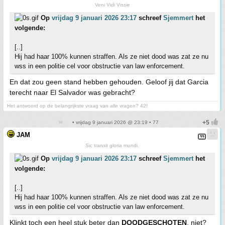
Veni Vidi Vissie
Op
vrijdag 9 januari 2026 23:17
schreef
Sjemmert
het
volgende:
[..]
Hij had haar 100% kunnen straffen. Als ze niet dood was zat ze nu
wss in een politie cel voor obstructie van law enforcement.
En dat zou geen stand hebben gehouden. Geloof jij dat Garcia
terecht naar El Salvador was gebracht?
Het antwoord op de belangrijkste vraag van alle vragen? 42!
• vrijdag 9 januari 2026 @ 23:19 • 77
JAM
Sic transit gloria mundi.
Op
vrijdag 9 januari 2026 23:17
schreef
Sjemmert
het
volgende:
[..]
Hij had haar 100% kunnen straffen. Als ze niet dood was zat ze nu
wss in een politie cel voor obstructie van law enforcement.
Klinkt toch een heel stuk beter dan
DOODGESCHOTEN
, niet?