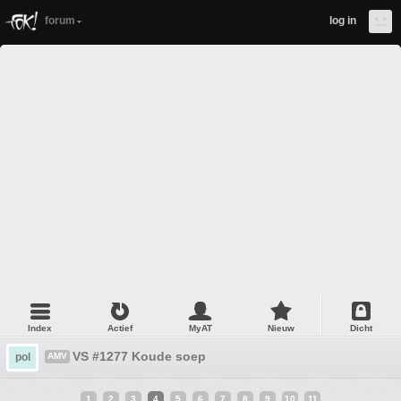
forum
log in
Index
Actief
MyAT
Nieuw
Dicht
VS #1277 Koude soep
pol
AMV
1
2
3
4
5
6
7
8
9
10
11