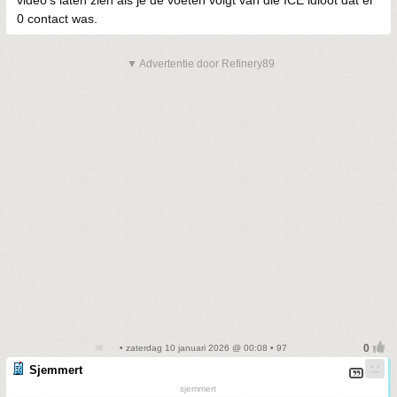
video's laten zien als je de voeten volgt van die ICE idioot dat er
0 contact was.
▼ Advertentie door Refinery89
• zaterdag 10 januari 2026 @ 00:08 • 97
Sjemmert
sjemmert