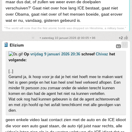
maar dus dat, of zullen we weer even de doelpalen
verschuiven?' Gaat niet over hoe lang ICE bestaat, gaat niet
over Obama, gaat niet over of het mensen boeide, gaat erover
wat er nu, vandaag, gisteren gebeurd is.
"The world will note that the first atomic bomb was dropped on Hiroshima, a military base."
• zaterdag 10 januari 2026 @ 00:05 • 96
Elizium
Op
vrijdag 9 januari 2026 20:36
schreef
Chivaz
het
volgende:
[..]
Geramd ja, ik hoop voor je dat je het niet hoeft mee te maken want
het is geen pretje en het kan heel snel heel verkeerd aflopen. Een
minder fit persoon zou zomaar onder de wielen terecht kunnen
komen en dan had de agent het niet na kunnen vertellen.
Wat ook nog had kunnen gebeuren is dat de agent achterovervalt
en met zijn hoofd op het asfalt terechtkomt met alle gevolgen van
dien.
geen enkele video laat contact zien met de auto en de ICE idioot
die voor een auto gaat staan, de auto rijd juist naar rechts, alle