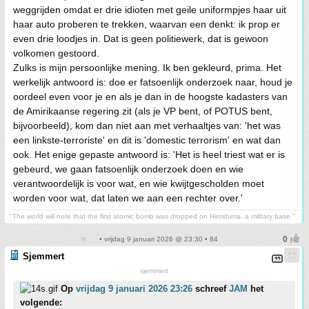
weggrijden omdat er drie idioten met geile uniformpjes haar uit
haar auto proberen te trekken, waarvan een denkt: ik prop er
even drie loodjes in. Dat is geen politiewerk, dat is gewoon
volkomen gestoord.
Zulks is mijn persoonlijke mening. Ik ben gekleurd, prima. Het
werkelijk antwoord is: doe er fatsoenlijk onderzoek naar, houd je
oordeel even voor je en als je dan in de hoogste kadasters van
de Amirikaanse regering zit (als je VP bent, of POTUS bent,
bijvoorbeeld), kom dan niet aan met verhaaltjes van: 'het was
een linkste-terroriste' en dit is 'domestic terrorism' en wat dan
ook. Het enige gepaste antwoord is: 'Het is heel triest wat er is
gebeurd, we gaan fatsoenlijk onderzoek doen en wie
verantwoordelijk is voor wat, en wie kwijtgescholden moet
worden voor wat, dat laten we aan een rechter over.'
"The world will note that the first atomic bomb was dropped on Hiroshima, a military base."
• vrijdag 9 januari 2026 @ 23:30 • 84
Sjemmert
sjemmert
Op
vrijdag 9 januari 2026 23:26
schreef
JAM
het
volgende: