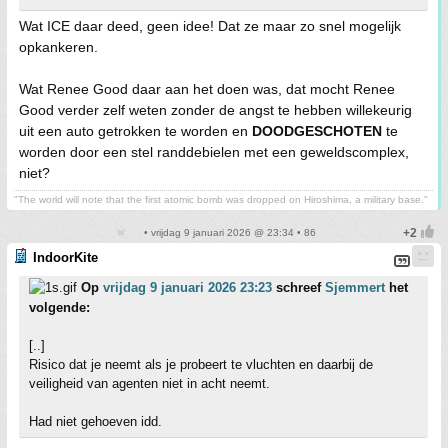
Wat ICE daar deed, geen idee! Dat ze maar zo snel mogelijk
opkankeren.
Wat Renee Good daar aan het doen was, dat mocht Renee
Good verder zelf weten zonder de angst te hebben willekeurig
uit een auto getrokken te worden en
DOODGESCHOTEN
te
worden door een stel randdebielen met een geweldscomplex,
niet?
"The world will note that the first atomic bomb was dropped on Hiroshima, a military base."
• vrijdag 9 januari 2026 @ 23:34 • 86
IndoorKite
Op
vrijdag 9 januari 2026 23:23
schreef
Sjemmert
het
volgende:
[..]
Risico dat je neemt als je probeert te vluchten en daarbij de
veiligheid van agenten niet in acht neemt.
Had niet gehoeven idd.