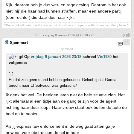
Kijk, daarom heb je dus wet- en regelgeving. Daarom is het ook
niet 'hij' die haar had kunnen straffen, maar een andere partij
(een rechter) die daar dus naar kijkt.
"The world will note that the first atomic bomb was dropped on Hiroshima, a military base."
• vrijdag 9 januari 2026 @ 23:19 • 78
Sjemmert
sjemmert
Op
vrijdag 9 januari 2026 23:18
schreef
Vis1980
het
volgende:
[..]
En dat zou geen stand hebben gehouden. Geloof jij dat Garcia
terecht naar El Salvador was gebracht?
Ik denk het wel. De beelden laten niet de hele situatie zien. Het
lijkt allemaal al een tijdje aan de gang te zijn voor de agent
richting haar deur loopt. Haar vrouw staat ook buiten de auto de
boel op te naaien.
Als jij express law enforcement in de weg gaat zitten ga je
gewoon voor obstruction de cel in hoor