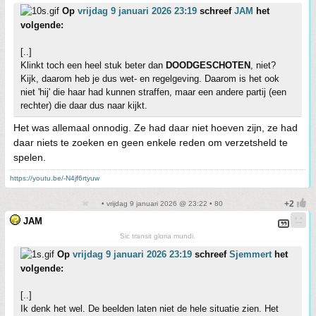
Op
vrijdag 9 januari 2026 23:19
schreef
JAM
het
volgende:
[..]
Klinkt toch een heel stuk beter dan
DOODGESCHOTEN
, niet?
Kijk, daarom heb je dus wet- en regelgeving. Daarom is het ook
niet 'hij' die haar had kunnen straffen, maar een andere partij (een
rechter) die daar dus naar kijkt.
Het was allemaal onnodig. Ze had daar niet hoeven zijn, ze had
daar niets te zoeken en geen enkele reden om verzetsheld te
spelen.
https://youtu.be/-N4jf6rtyuw
• vrijdag 9 januari 2026 @ 23:22 • 80
JAM
Sic transit gloria mundi.
Op
vrijdag 9 januari 2026 23:19
schreef
Sjemmert
het
volgende:
[..]
Ik denk het wel. De beelden laten niet de hele situatie zien. Het