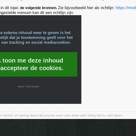
in dit topic
Zie bijvoorbeeld hier als richtlijn:
https://me
de volgende bronnen.
ngestelde mensen kan dit een richtlijn zijn:
e externe inhoud weer te geven is het
lijk dat je toestemming geeft voor het
 van tracking en social mediacookies.
a toon me deze inhoud
 accepteer de cookies.
meer informatie
ire history of calming down did anyone ever calm down after being told to calm down.