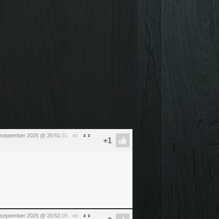
 september 2025 @ 20:51
:31
#2
 september 2025 @ 20:52
:08
#3