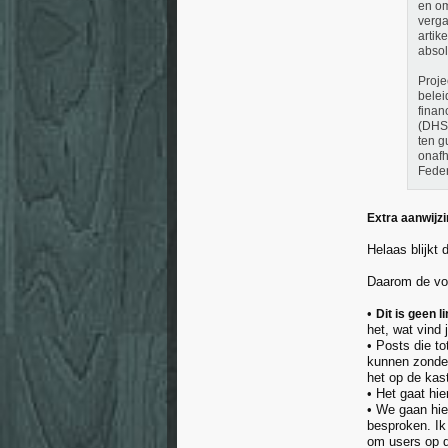
en om
verga
artik
absol
Proje
belei
finan
(DHS)
ten g
onafh
Feder
Extra aanwijzi
Helaas blijkt
Daarom de vo
•
Dit is geen 
het, wat vind 
• Posts die t
kunnen zonder
het op de kas
• Het gaat hie
• We gaan hie
besproken. Ik 
om users op d