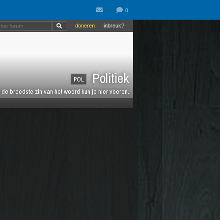
doneren
inbreuk?
Politiek
POL
de breedste zin van het woord kun je hier voeren.