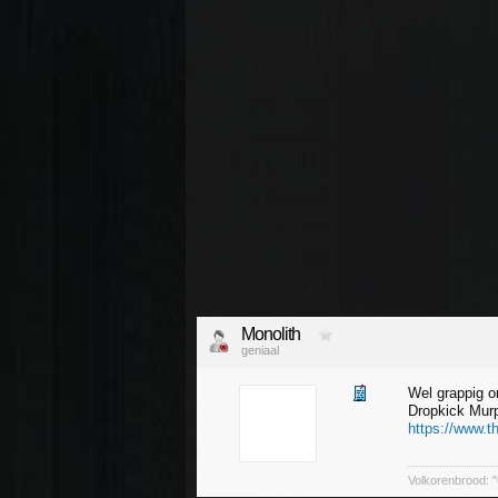
Monolith
geniaal
Wel grappig o
Dropkick Mur
https://www.t
Volkorenbrood: "