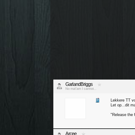
GarlandBriggs
No ma\'am I cannot...
Lekkere TT vo
Let op...dit m
"Release the 
Arcee