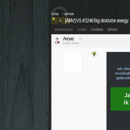
Index
»
politiek
[AMV] VS #1246 Big dicktator energy.
abonnement
Unibet
Coolblue
Bitvavo
Arcee
Look closer
om dez
noodzake
gebruik
J
ik