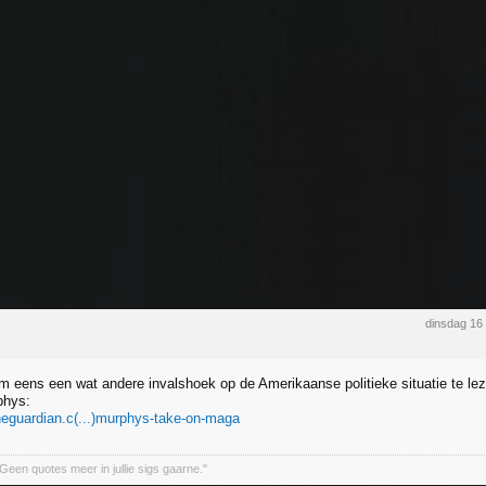
dinsdag 16
m eens een wat andere invalshoek op de Amerikaanse politieke situatie te leze
phys:
heguardian.c(...)murphys-take-on-maga
Geen quotes meer in jullie sigs gaarne."