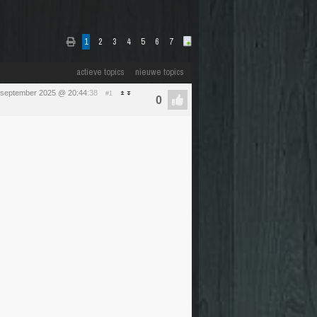
1
2
3
4
5
6
7
actieve topics
nieuwe topics
 september 2025 @ 20:44
:38
#1