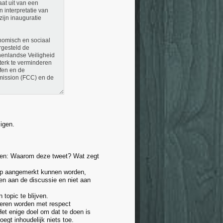
at uit van een
 interpretatie van
zijn inauguratie
nomisch en sociaal
rgesteld de
nnenlandse Veiligheid
terk te verminderen
ffen en de
mission (FCC) en de
igen.
emen: Waarom deze tweet? Wat zegt
dump aangemerkt kunnen worden,
en aan de discussie en niet aan
 topic te blijven.
deren worden met respect
Het enige doel om dat te doen is
egt inhoudelijk niets toe.