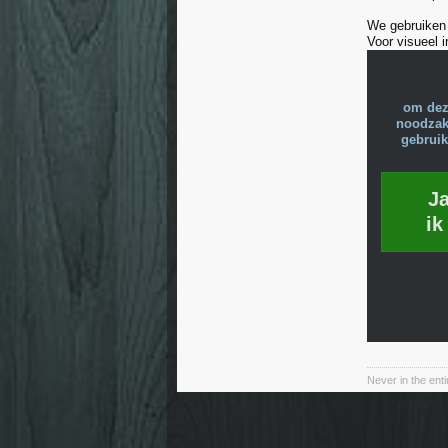
We gebruiken 
Voor visueel i
om dez
noodzake
gebruik
J
ik
Never in the ent