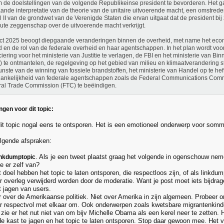
 de doelstellingen van de volgende Republikeinse president te bevorderen. Het ga
ande interpretatie van de theorie van de unitaire uitvoerende macht, een omstreden
el II van de grondwet van de Verenigde Staten die ervan uitgaat dat de president bij 
ute zeggenschap over de uitvoerende macht verkrijgt.
ct 2025 beoogt diepgaande veranderingen binnen de overheid, met name het eco
d en de rol van de federale overheid en haar agentschappen. In het plan wordt voo
ciering voor het ministerie van Justitie te verlagen, de FBI en het ministerie van Bi
 te ontmantelen, de regelgeving op het gebied van milieu en klimaatverandering s
unste van de winning van fossiele brandstoffen, het ministerie van Handel op te he
ankelijkheid van federale agentschappen zoals de Federal Communications Com
al Trade Commission (FTC) te beëindigen.
ngen voor dit topic:
 dit topic nogal eens te ontsporen. Het is een emotioneel onderwerp voor somm
lgende afspraken:
. Als je een tweet plaatst graag het volgende in ogenschouw n
linkdumptopic
je er zelf van?
ot doel hebben het topic te laten ontsporen, die respectloos zijn, of als link
 overleg verwijderd worden door de moderatie. Want je post moet iets bijdrag
t jagen van users.
r over de Amerikaanse politiek. Niet over Amerika in zijn algemeen. Probeer on
r respectvol met elkaar om. Ook onderwerpen zoals kwetsbare migrantenkin
zie er het nut niet van om bijv Michelle Obama als een kerel neer te zetten. 
e kast te jagen en het topic te laten ontsporen. Stop daar gewoon mee. Het vo