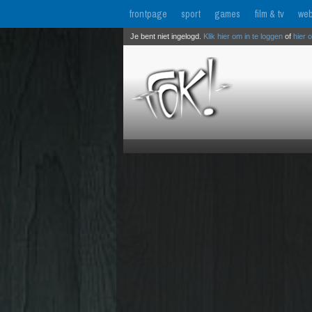
frontpage
sport
games
film & tv
web
Je bent niet ingelogd.
Klik hier om in te loggen
of
hier 