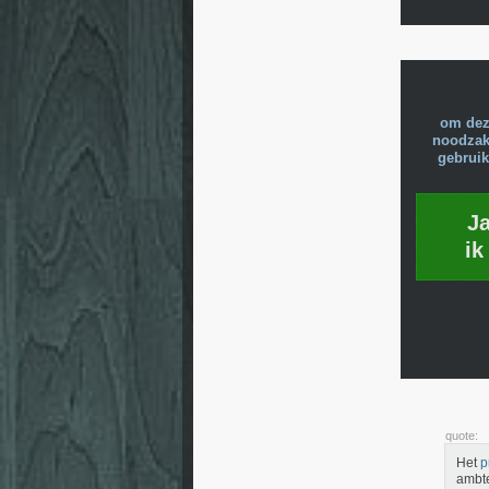
om dez
noodzake
gebruik
J
ik
quote:
Het
p
ambte