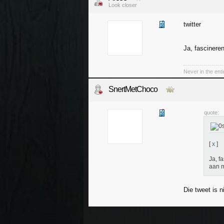
Look closer
twitter
Ja, fascinere
Never in the ent
SnertMetChoco
quote:
[
x
]
Ja, f
aan m
Die tweet is n