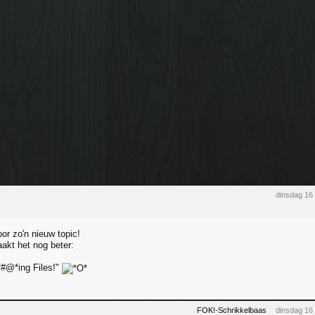
dinsdag 16
or zo'n nieuw topic!
aakt het nog beter:
f#@*ing Files!"
FOK!-Schrikkelbaas
dinsdag 16