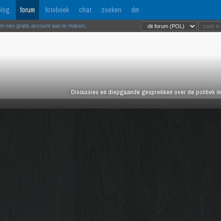
log
forum
fotoboek
chat
zoeken
dm
om een gratis account aan te maken
.
Discussies en diepgaande gesprekken over de politiek in 