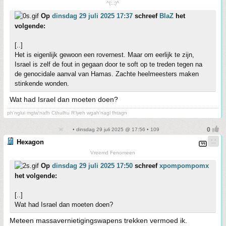
^(;,;)^
Op
dinsdag 29 juli 2025 17:37
schreef
BlaZ
het
volgende:
[..]
Het is eigenlijk gewoon een rovernest. Maar om eerlijk te zijn,
Israel is zelf de fout in gegaan door te soft op te treden tegen na
de genocidale aanval van Hamas. Zachte heelmeesters maken
stinkende wonden.
Wat had Israel dan moeten doen?
ph'nglui mglw'nafh Cthulhu R'lyeh wgah'nagl fhtagn
• dinsdag 29 juli 2025 @ 17:56 • 109
Hexagon
Vreemd Fenomeen
Op
dinsdag 29 juli 2025 17:50
schreef
xpompompomx
het volgende:
[..]
Wat had Israel dan moeten doen?
Meteen massavernietigingswapens trekken vermoed ik.