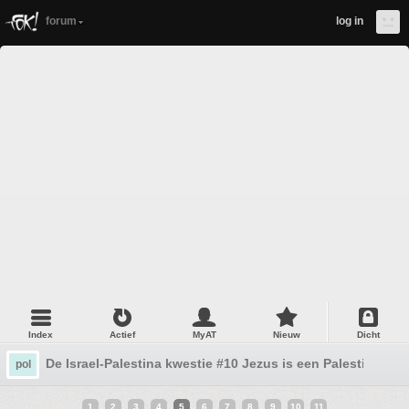
forum
log in
Index
Actief
MyAT
Nieuw
Dicht
De Israel-Palestina kwestie #10 Jezus is een Palestijn
pol
1
2
3
4
5
6
7
8
9
10
11