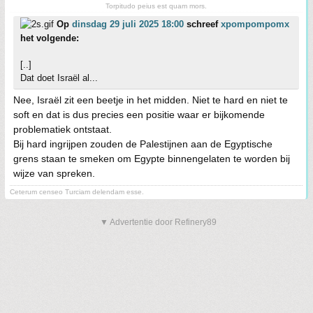
Torpitudo peius est quam mors.
Op
dinsdag 29 juli 2025 18:00
schreef
xpompompomx
het volgende:
[..]
Dat doet Israël al...
Nee, Israël zit een beetje in het midden. Niet te hard en niet te
soft en dat is dus precies een positie waar er bijkomende
problematiek ontstaat.
Bij hard ingrijpen zouden de Palestijnen aan de Egyptische
grens staan te smeken om Egypte binnengelaten te worden bij
wijze van spreken.
Ceterum censeo Turciam delendam esse.
▼ Advertentie door Refinery89