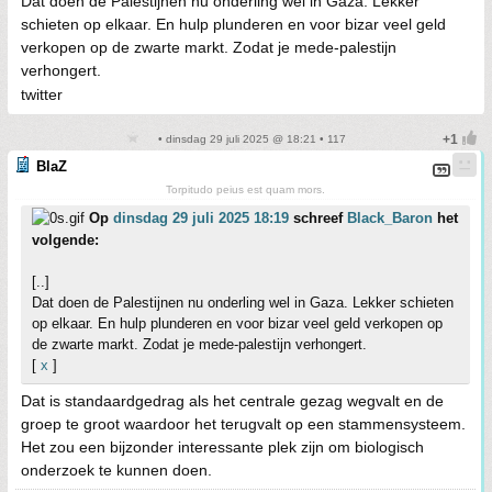
Dat doen de Palestijnen nu onderling wel in Gaza. Lekker
schieten op elkaar. En hulp plunderen en voor bizar veel geld
verkopen op de zwarte markt. Zodat je mede-palestijn
verhongert.
twitter
• dinsdag 29 juli 2025 @ 18:21 • 117
BlaZ
Torpitudo peius est quam mors.
Op
dinsdag 29 juli 2025 18:19
schreef
Black_Baron
het
volgende:
[..]
Dat doen de Palestijnen nu onderling wel in Gaza. Lekker schieten
op elkaar. En hulp plunderen en voor bizar veel geld verkopen op
de zwarte markt. Zodat je mede-palestijn verhongert.
[
x
]
Dat is standaardgedrag als het centrale gezag wegvalt en de
groep te groot waardoor het terugvalt op een stammensysteem.
Het zou een bijzonder interessante plek zijn om biologisch
onderzoek te kunnen doen.