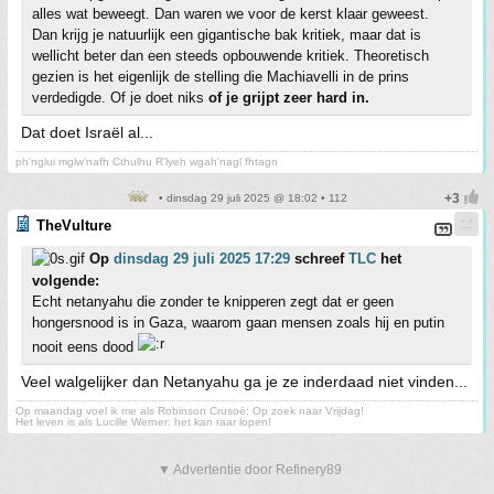
alles wat beweegt. Dan waren we voor de kerst klaar geweest.
Dan krijg je natuurlijk een gigantische bak kritiek, maar dat is
wellicht beter dan een steeds opbouwende kritiek. Theoretisch
gezien is het eigenlijk de stelling die Machiavelli in de prins
verdedigde. Of je doet niks
of je grijpt zeer hard in.
Dat doet Israël al...
ph'nglui mglw'nafh Cthulhu R'lyeh wgah'nagl fhtagn
• dinsdag 29 juli 2025 @ 18:02 • 112
TheVulture
Op
dinsdag 29 juli 2025 17:29
schreef
TLC
het
volgende:
Echt netanyahu die zonder te knipperen zegt dat er geen
hongersnood is in Gaza, waarom gaan mensen zoals hij en putin
nooit eens dood
Veel walgelijker dan Netanyahu ga je ze inderdaad niet vinden...
Op maandag voel ik me als Robinson Crusoë: Op zoek naar Vrijdag!
Het leven is als Lucille Werner: het kan raar lopen!
▼ Advertentie door Refinery89