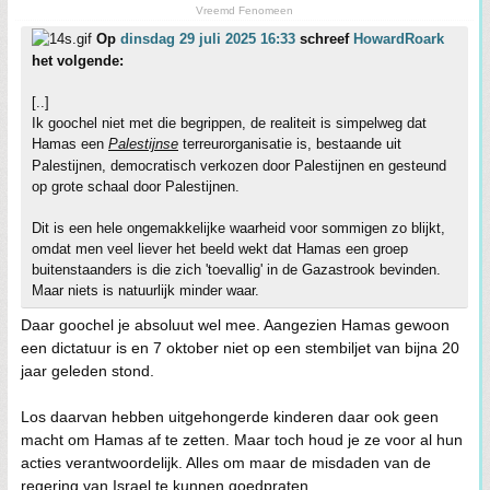
Vreemd Fenomeen
Op
dinsdag 29 juli 2025 16:33
schreef
HowardRoark
het volgende:
[..]
Ik goochel niet met die begrippen, de realiteit is simpelweg dat
Hamas een
Palestijnse
terreurorganisatie is, bestaande uit
Palestijnen, democratisch verkozen door Palestijnen en gesteund
op grote schaal door Palestijnen.
Dit is een hele ongemakkelijke waarheid voor sommigen zo blijkt,
omdat men veel liever het beeld wekt dat Hamas een groep
buitenstaanders is die zich 'toevallig' in de Gazastrook bevinden.
Maar niets is natuurlijk minder waar.
Daar goochel je absoluut wel mee. Aangezien Hamas gewoon
een dictatuur is en 7 oktober niet op een stembiljet van bijna 20
jaar geleden stond.
Los daarvan hebben uitgehongerde kinderen daar ook geen
macht om Hamas af te zetten. Maar toch houd je ze voor al hun
acties verantwoordelijk. Alles om maar de misdaden van de
regering van Israel te kunnen goedpraten.