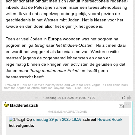
achter scharen omdat men zich (vanuit intersectionele redenen)
inbeeld dat de Palestijnen alleen maar een tweestatenoplossing
willen. Ik vind dat simpelweg onbegrijpelijk, vooral gezien de
geschiedenis in het Westen mbt Joden. Het is kiezen voor het
kwade en dan doen alsof het eigenlijk het goede is.
Toen er veel Joden in Europa woonden was het pogrom na
pogrom en '
ga terug naar het Midden-Oosten
'. Nu zit men daar
en wordt het weggezet als kolonialisme van 'Westerse witte
mensen' jegens de zogenaamd inheemsen en gaan er
regelmatig binnen de kringen van activisten de geluiden op dat
Joden maar '
terug moeten naar Polen
' en Israël geen
bestaansrecht heeft.
'I moved to Peru and shaved half my head and wrote for Teen Vogue. If I can come back
from the depths of leftism, trust me, anyone can.' - Gina Florio
• dinsdag 29 juli 2025 @ 19:07 • 120
kladderadatsch
MAKEaMEricAGREATaGAIN
Op
dinsdag 29 juli 2025 18:56
schreef
HowardRoark
het volgende: