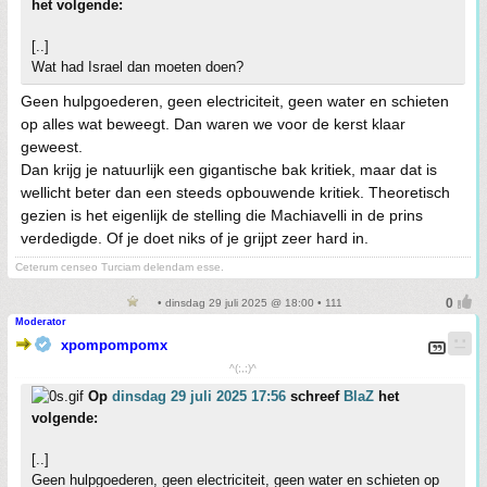
het volgende:
[..]
Wat had Israel dan moeten doen?
Geen hulpgoederen, geen electriciteit, geen water en schieten
op alles wat beweegt. Dan waren we voor de kerst klaar
geweest.
Dan krijg je natuurlijk een gigantische bak kritiek, maar dat is
wellicht beter dan een steeds opbouwende kritiek. Theoretisch
gezien is het eigenlijk de stelling die Machiavelli in de prins
verdedigde. Of je doet niks of je grijpt zeer hard in.
Ceterum censeo Turciam delendam esse.
• dinsdag 29 juli 2025 @ 18:00 • 111
Moderator
xpompompomx
^(;,;)^
Op
dinsdag 29 juli 2025 17:56
schreef
BlaZ
het
volgende:
[..]
Geen hulpgoederen, geen electriciteit, geen water en schieten op