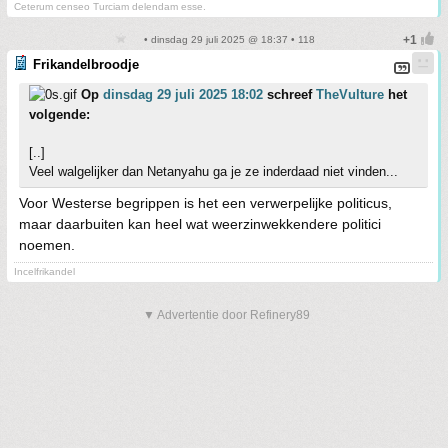
Ceterum censeo Turciam delendam esse.
• dinsdag 29 juli 2025 @ 18:37 • 118
Frikandelbroodje
Op
dinsdag 29 juli 2025 18:02
schreef
TheVulture
het
volgende:
[..]
Veel walgelijker dan Netanyahu ga je ze inderdaad niet vinden...
Voor Westerse begrippen is het een verwerpelijke politicus,
maar daarbuiten kan heel wat weerzinwekkendere politici
noemen.
Incelfrikandel
▼ Advertentie door Refinery89