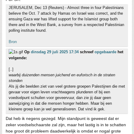
JERUSALEM, Dec 13 (Reuters) - Almost three in four Palestinians
believe the Oct. 7 attack by Hamas on Israel was correct, and the
ensuing Gaza war has lifted support for the Islamist group both
there and in the West Bank, a survey from a respected Palestinian
polling institute found.
Bron
Op
dinsdag 29 juli 2025 17:34
schreef
opgebaarde
het
volgende:
[..]
waarbij duizenden mensen juichend en euforisch in de straten
stonden
Als jij die beelden ziet van veel grotere groepen Palestijnen die met
gevaar voor eigen leven vrachtwagens plunderen of bij een
voedselpunt schuilen voor geveervuur, dan zie jij daar geen
aanwijziging in dat die mensen honger hebben. Maar bij een
kleinere groep kan je wel generaliseren. Dat vind ik gek.
Dat heb ik negens gezegd. Mijn standpunt is geweest dat er
zeker voedselschaarste zal zijn, maar het lastig is in te schatten
hoe groot dit probleem daadwerkelijk is omdat er nogal grote