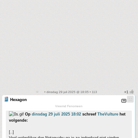
• dinsdag 29 juli 2025 @ 18:05 • 113
Hexagon
Vreemd Fenomeen
Op
dinsdag 29 juli 2025 18:02
schreef
TheVulture
het
volgende:
[..]
Veel walgelijker dan Netanyahu ga je ze inderdaad niet vinden...