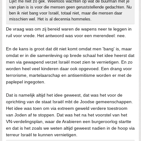
Lijkt me niet zo gek. Weerloos wachten op wat de buurman met je
van plan is is voor die mensen geen geruststellende gedachten. Nu
ben ik niet bang voor Israël, totaal niet, maar die mensen daar
misschien wel. Het is al decennia hommeles.
De vraag was om zij bereid waren de wapens neer te leggen in
ruil voor vrede. Het antwoord was voor een merendeel: nee.
En de kans is groot dat dit niet komt omdat men 'bang' is, maar
omdat er in die samenleving op brede schaal het idee heerst dat
men via gewapend verzet Israël moet zien te vernietigen. En zo
worden heel veel kinderen daar ook opgevoed. Een drang voor
terrorisme, martelaarschap en antisemitisme worden er met de
paplepel ingegoten.
Dat is namelijk altijd het idee geweest, dat was het voor de
oprichting van de staat Israël mbt de Joodse gemeenschappen.
Het idee was toen om via extreem geweld verdere toestroom
van Joden af te stoppen. Dat was het na het voorstel van het
VN-verdelingsplan, waar de Arabieren een burgeroorlog startte
en dat is het zoals we weten altijd geweest nadien in de hoop via
terreur Israël te kunnen vernietigen.