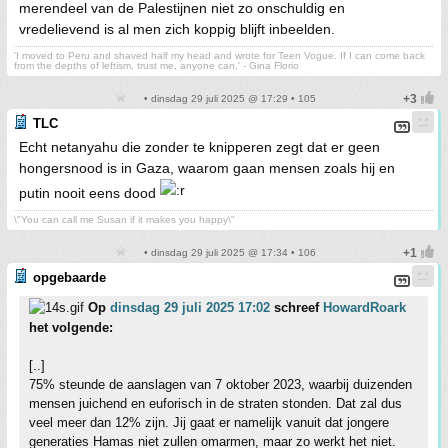
merendeel van de Palestijnen niet zo onschuldig en
vredelievend is al men zich koppig blijft inbeelden.
'I moved to Peru and shaved half my head and wrote for Teen Vogue. If I can come back
from the depths of leftism, trust me, anyone can.' - Gina Florio
• dinsdag 29 juli 2025 @ 17:29 • 105
TLC
Echt netanyahu die zonder te knipperen zegt dat er geen
hongersnood is in Gaza, waarom gaan mensen zoals hij en
putin nooit eens dood
\"You can call me Susan if it makes you happy\"
• dinsdag 29 juli 2025 @ 17:34 • 106
opgebaarde
Op
dinsdag 29 juli 2025 17:02
schreef
HowardRoark
het volgende:
[..]
75% steunde de aanslagen van 7 oktober 2023, waarbij duizenden
mensen juichend en euforisch in de straten stonden. Dat zal dus
veel meer dan 12% zijn. Jij gaat er namelijk vanuit dat jongere
generaties Hamas niet zullen omarmen, maar zo werkt het niet.