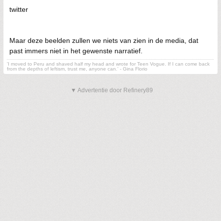
twitter
Maar deze beelden zullen we niets van zien in de media, dat
past immers niet in het gewenste narratief.
'I moved to Peru and shaved half my head and wrote for Teen Vogue. If I can come back
from the depths of leftism, trust me, anyone can.' - Gina Florio
▼ Advertentie door Refinery89