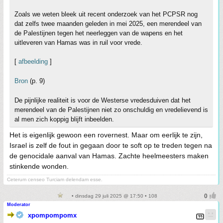
Zoals we weten bleek uit recent onderzoek van het PCPSR nog
dat zelfs twee maanden geleden in mei 2025, een merendeel van
de Palestijnen tegen het neerleggen van de wapens en het
uitleveren van Hamas was in ruil voor vrede.
[
afbeelding
]
Bron
(p. 9)
De pijnlijke realiteit is voor de Westerse vredesduiven dat het
merendeel van de Palestijnen niet zo onschuldig en vredelievend is
al men zich koppig blijft inbeelden.
Het is eigenlijk gewoon een rovernest. Maar om eerlijk te zijn,
Israel is zelf de fout in gegaan door te soft op te treden tegen na
de genocidale aanval van Hamas. Zachte heelmeesters maken
stinkende wonden.
Ceterum censeo Turciam delendam esse.
• dinsdag 29 juli 2025 @ 17:50 • 108
Moderator
xpompompomx