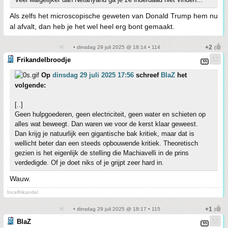
Als zelfs het microscopische geweten van Donald Trump hem nu
al afvalt, dan heb je het wel heel erg bont gemaakt.
• dinsdag 29 juli 2025 @ 18:14 • 114
Frikandelbroodje
Op
dinsdag 29 juli 2025 17:56
schreef
BlaZ
het
volgende:
[..]
Geen hulpgoederen, geen electriciteit, geen water en schieten op
alles wat beweegt. Dan waren we voor de kerst klaar geweest.
Dan krijg je natuurlijk een gigantische bak kritiek, maar dat is
wellicht beter dan een steeds opbouwende kritiek. Theoretisch
gezien is het eigenlijk de stelling die Machiavelli in de prins
verdedigde. Of je doet niks of je grijpt zeer hard in.
Wauw.
Incelfrikandel
• dinsdag 29 juli 2025 @ 18:17 • 115
BlaZ