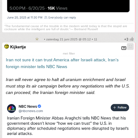
“The fundamental cause of the trouble in the modern world today is that the stupid are
cocksure while the intelligent are full of doubt.”— Bertrand Russell
• zaterdag 21 juni 2025 @ 05:12 • 11
Kijkertje
met filter
Iran not sure it can trust America after Israeli attack, Iran’s
foreign minister tells NBC News
Iran will never agree to halt all uranium enrichment and Israel
must stop its air campaign before any negotiations with the U.S.
can proceed, the Iranian foreign minister said.