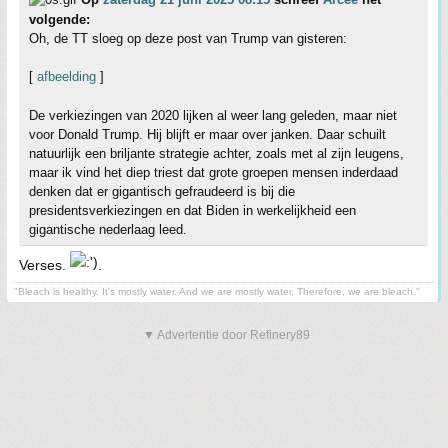
volgende:
Oh, de TT sloeg op deze post van Trump van gisteren:
[
afbeelding
]
De verkiezingen van 2020 lijken al weer lang geleden, maar niet
voor Donald Trump. Hij blijft er maar over janken. Daar schuilt
natuurlijk een briljante strategie achter, zoals met al zijn leugens,
maar ik vind het diep triest dat grote groepen mensen inderdaad
denken dat er gigantisch gefraudeerd is bij die
presidentsverkiezingen en dat Biden in werkelijkheid een
gigantische nederlaag leed.
Verses.
.
"Bleach is healthy. It's mostly water. And we are mostly water. Therefore, we are bleach."
▼ Advertentie door Refinery89