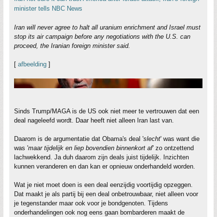
minister tells NBC News
Iran will never agree to halt all uranium enrichment and Israel must
stop its air campaign before any negotiations with the U.S. can
proceed, the Iranian foreign minister said.
[
afbeelding
]
Sinds Trump/MAGA is de US ook niet meer te vertrouwen dat een
deal nageleefd wordt. Daar heeft niet alleen Iran last van.
Daarom is de argumentatie dat Obama's deal '
slecht
' was want die
was '
maar tijdelijk en liep bovendien binnenkort af
' zo ontzettend
lachwekkend. Ja duh daarom zijn deals juist tijdelijk. Inzichten
kunnen veranderen en dan kan er opnieuw onderhandeld worden.
Wat je niet moet doen is een deal eenzijdig voortijdig opzeggen.
Dat maakt je als partij bij een deal onbetrouwbaar, niet alleen voor
je tegenstander maar ook voor je bondgenoten. Tijdens
onderhandelingen ook nog eens gaan bombarderen maakt de