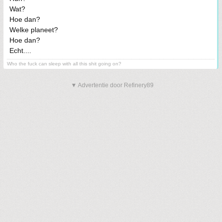
Wat?
Hoe dan?
Welke planeet?
Hoe dan?
Echt....
Who the fuck can sleep with all this shit going on?
▼ Advertentie door Refinery89