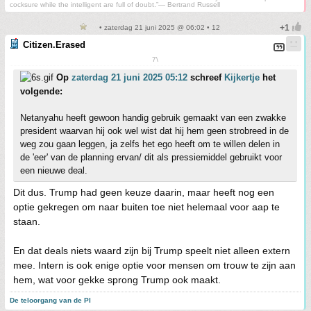
cocksure while the intelligent are full of doubt.”— Bertrand Russell
• zaterdag 21 juni 2025 @ 06:02 • 12
Citizen.Erased
7\
Op
zaterdag 21 juni 2025 05:12
schreef
Kijkertje
het
volgende:
Netanyahu heeft gewoon handig gebruik gemaakt van een zwakke
president waarvan hij ook wel wist dat hij hem geen strobreed in de
weg zou gaan leggen, ja zelfs het ego heeft om te willen delen in
de 'eer' van de planning ervan/ dit als pressiemiddel gebruikt voor
een nieuwe deal.
Dit dus. Trump had geen keuze daarin, maar heeft nog een
optie gekregen om naar buiten toe niet helemaal voor aap te
staan.
En dat deals niets waard zijn bij Trump speelt niet alleen extern
mee. Intern is ook enige optie voor mensen om trouw te zijn aan
hem, wat voor gekke sprong Trump ook maakt.
De teloorgang van de PI