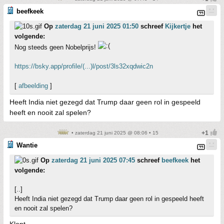
beefkeek
Op
zaterdag 21 juni 2025 01:50
schreef
Kijkertje
het
volgende:
Nog steeds geen Nobelprijs!
https://bsky.app/profile/(...)l/post/3ls32xqdwic2n
[
afbeelding
]
Heeft India niet gezegd dat Trump daar geen rol in gespeeld
heeft en nooit zal spelen?
• zaterdag 21 juni 2025 @ 08:06 • 15
Wantie
Op
zaterdag 21 juni 2025 07:45
schreef
beefkeek
het
volgende:
[..]
Heeft India niet gezegd dat Trump daar geen rol in gespeeld heeft
en nooit zal spelen?
Klopt