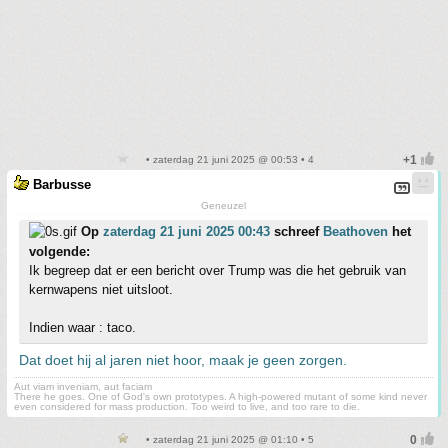
• zaterdag 21 juni 2025 @ 00:53 • 4
Barbusse
Geneuzel
Op
zaterdag 21 juni 2025 00:43
schreef
Beathoven
het
volgende:
Ik begreep dat er een bericht over Trump was die het gebruik van
kernwapens niet uitsloot.
Indien waar : taco.
Dat doet hij al jaren niet hoor, maak je geen zorgen.
Aut viam inveniam, aut faciam
There he goes. One of God's own prototypes. A high-powered mutant of some kind never
even considered for mass production. Too weird to live, and too rare to die.
• zaterdag 21 juni 2025 @ 01:10 • 5