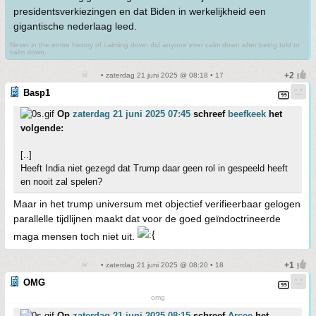
presidentsverkiezingen en dat Biden in werkelijkheid een
gigantische nederlaag leed.
Never in the entire history of calming down did anyone ever calm down after being told to
calm down.
• zaterdag 21 juni 2025 @ 08:18 • 17
Basp1
Op
zaterdag 21 juni 2025 07:45
schreef
beefkeek
het
volgende:
[..]
Heeft India niet gezegd dat Trump daar geen rol in gespeeld heeft
en nooit zal spelen?
Maar in het trump universum met objectief verifieerbaar gelogen
parallelle tijdlijnen maakt dat voor de goed geïndoctrineerde
maga mensen toch niet uit.
• zaterdag 21 juni 2025 @ 08:20 • 18
OMG
omg
Op
zaterdag 21 juni 2025 08:15
schreef
Arcee
het