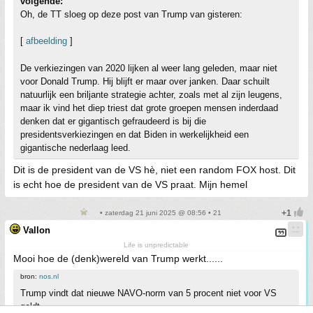
volgende:
Oh, de TT sloeg op deze post van Trump van gisteren:
[
afbeelding
]
De verkiezingen van 2020 lijken al weer lang geleden, maar niet
voor Donald Trump. Hij blijft er maar over janken. Daar schuilt
natuurlijk een briljante strategie achter, zoals met al zijn leugens,
maar ik vind het diep triest dat grote groepen mensen inderdaad
denken dat er gigantisch gefraudeerd is bij die
presidentsverkiezingen en dat Biden in werkelijkheid een
gigantische nederlaag leed.
Dit is de president van de VS hè, niet een random FOX host. Dit
is echt hoe de president van de VS praat. Mijn hemel
• zaterdag 21 juni 2025 @ 08:56 • 21
Vallon
Life is unpredictable
Mooi hoe de (denk)wereld van Trump werkt......
bron:
nos.nl
Trump vindt dat nieuwe NAVO-norm van 5 procent niet voor VS
geldt