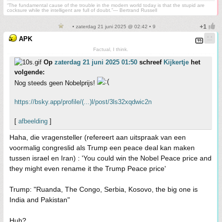
“The fundamental cause of the trouble in the modern world today is that the stupid are
cocksure while the intelligent are full of doubt.”— Bertrand Russell
• zaterdag 21 juni 2025 @ 02:42 • 9
APK
Factual, I think.
Op
zaterdag 21 juni 2025 01:50
schreef
Kijkertje
het
volgende:
Nog steeds geen Nobelprijs!
https://bsky.app/profile/(...)l/post/3ls32xqdwic2n
[
afbeelding
]
Haha, die vragensteller (refereert aan uitspraak van een
voormalig congreslid als Trump een peace deal kan maken
tussen israel en Iran) : 'You could win the Nobel Peace price and
they might even rename it the Trump Peace price'
Trump: "Ruanda, The Congo, Serbia, Kosovo, the big one is
India and Pakistan"
Huh?