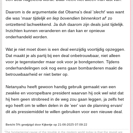
Daarom is de argumentatie dat Obama's deal '
slecht
' was want
die was '
maar tijdelijk en liep bovendien binnenkort af
' zo
ontzettend lachwekkend. Ja duh daarom zijn deals juist tijdelijk.
Inzichten kunnen veranderen en dan kan er opnieuw
onderhandeld worden.
Wat je niet moet doen is een deal eenzijdig voortijdig opzeggen.
Dat maakt je als partij bij een deal onbetrouwbaar, niet alleen
voor je tegenstander maar ook voor je bondgenoten. Tijdens
onderhandelingen ook nog eens gaan bombarderen maakt de
betrouwbaarheid er niet beter op.
Netanyahu heeft gewoon handig gebruik gemaakt van een
zwakke en voorspelbare president waarvan hij ook wel wist dat
hij hem geen strobreed in de weg zou gaan leggen, ja zelfs het
ego heeft om te willen delen in de 'eer' van de planning ervan/
dit als pressiemiddel te willen gebruiken voor een nieuwe deal.
Bericht 5% gewijzigd door Kijkertje op 21-06-2025 07:09:22
“The fundamental cause of the trouble in the modern world today is that the stupid are