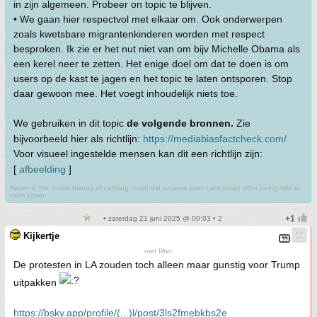
in zijn algemeen. Probeer on topic te blijven.
• We gaan hier respectvol met elkaar om. Ook onderwerpen
zoals kwetsbare migrantenkinderen worden met respect
besproken. Ik zie er het nut niet van om bijv Michelle Obama als
een kerel neer te zetten. Het enige doel om dat te doen is om
users op de kast te jagen en het topic te laten ontsporen. Stop
daar gewoon mee. Het voegt inhoudelijk niets toe.
We gebruiken in dit topic
de volgende bronnen.
Zie
bijvoorbeeld hier als richtlijn:
https://mediabiasfactcheck.com/
Voor visueel ingestelde mensen kan dit een richtlijn zijn:
[
afbeelding
]
Never in the entire history of calming down did anyone ever calm down after being told to
calm down.
• zaterdag 21 juni 2025 @ 00:03 • 2
Kijkertje
met filter
De protesten in LA zouden toch alleen maar gunstig voor Trump
uitpakken
https://bsky.app/profile/(...)l/post/3ls2fmebkbs2e