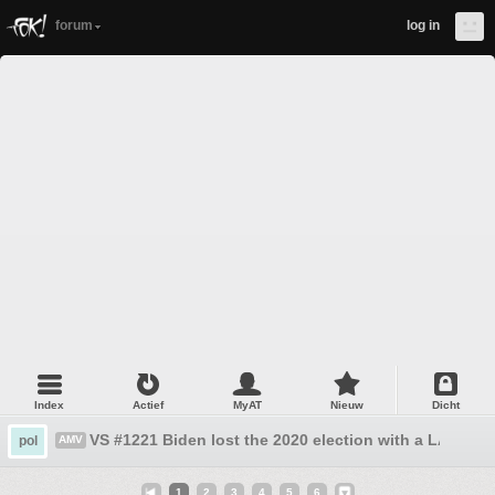
forum
log in
Index
Actief
MyAT
Nieuw
Dicht
VS #1221 Biden lost the 2020 election with a LANDSL
pol
AMV
1
2
3
4
5
6