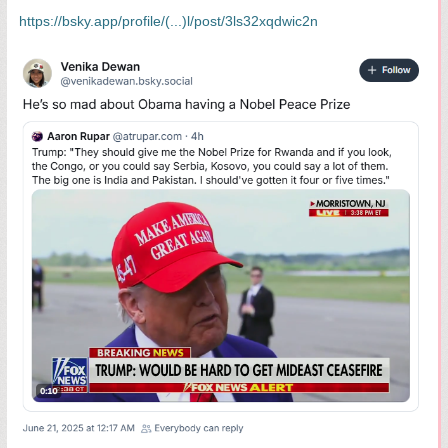
https://bsky.app/profile/(...)l/post/3ls32xqdwic2n