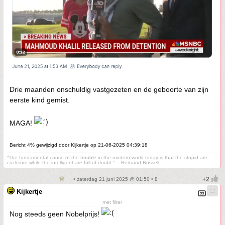
Drie maanden onschuldig vastgezeten en de geboorte van zijn
eerste kind gemist.
MAGA!
Bericht 4% gewijzigd door Kijkertje op 21-06-2025 04:39:18
“The fundamental cause of the trouble in the modern world today is that the stupid are
cocksure while the intelligent are full of doubt.”— Bertrand Russell
• zaterdag 21 juni 2025 @ 01:50 • 8
Kijkertje
met filter
Nog steeds geen Nobelprijs!