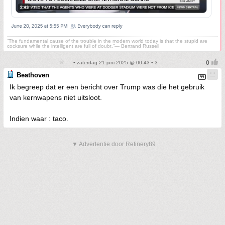
“The fundamental cause of the trouble in the modern world today is that the stupid are
cocksure while the intelligent are full of doubt.”— Bertrand Russell
• zaterdag 21 juni 2025 @ 00:43 • 3
Beathoven
Ik begreep dat er een bericht over Trump was die het gebruik
van kernwapens niet uitsloot.
Indien waar : taco.
▼ Advertentie door Refinery89