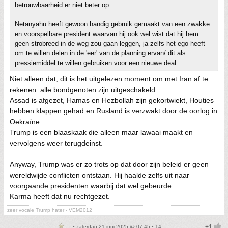
betrouwbaarheid er niet beter op.
Netanyahu heeft gewoon handig gebruik gemaakt van een zwakke
en voorspelbare president waarvan hij ook wel wist dat hij hem
geen strobreed in de weg zou gaan leggen, ja zelfs het ego heeft
om te willen delen in de 'eer' van de planning ervan/ dit als
pressiemiddel te willen gebruiken voor een nieuwe deal.
Niet alleen dat, dit is het uitgelezen moment om met Iran af te
rekenen: alle bondgenoten zijn uitgeschakeld.
Assad is afgezet, Hamas en Hezbollah zijn gekortwiekt, Houties
hebben klappen gehad en Rusland is verzwakt door de oorlog in
Oekraïne.
Trump is een blaaskaak die alleen maar lawaai maakt en
vervolgens weer terugdeinst.
Anyway, Trump was er zo trots op dat door zijn beleid er geen
wereldwijde conflicten ontstaan. Hij haalde zelfs uit naar
voorgaande presidenten waarbij dat wel gebeurde.
Karma heeft dat nu rechtgezet.
zeer vocale Trump hater - VEM2012
• zaterdag 21 juni 2025 @ 07:45 • 14