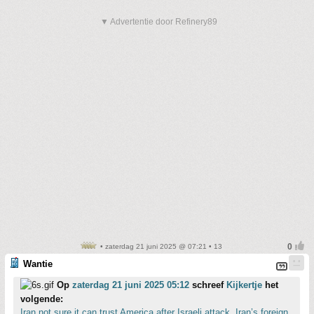
▼ Advertentie door Refinery89
• zaterdag 21 juni 2025 @ 07:21 • 13
Wantie
Op
zaterdag 21 juni 2025 05:12
schreef
Kijkertje
het
volgende:
Iran not sure it can trust America after Israeli attack, Iran’s foreign