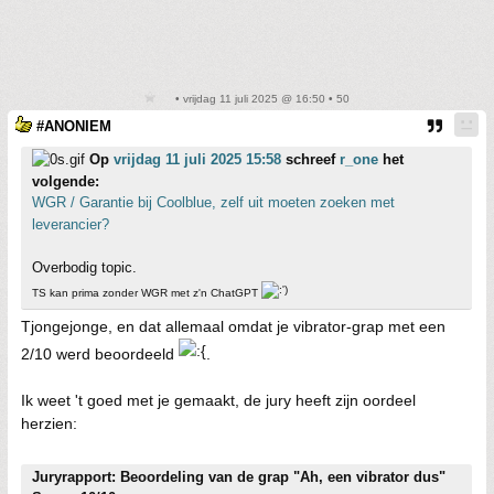
• vrijdag 11 juli 2025 @ 16:50 • 50
#ANONIEM
Op
vrijdag 11 juli 2025 15:58
schreef
r_one
het
volgende:
WGR / Garantie bij Coolblue, zelf uit moeten zoeken met
leverancier?
Overbodig topic.
TS kan prima zonder WGR met z'n ChatGPT
Tjongejonge, en dat allemaal omdat je vibrator-grap met een
2/10 werd beoordeeld
.
Ik weet 't goed met je gemaakt, de jury heeft zijn oordeel
herzien:
Juryrapport: Beoordeling van de grap "Ah, een vibrator dus"