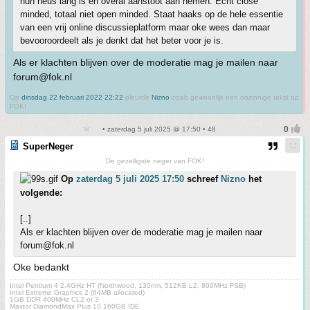
hun neus lang is en overal aanstoot aan nemen. Echt close
minded, totaal niet open minded. Staat haaks op de hele essentie
van een vrij online discussieplatform maar oke wees dan maar
bevooroordeelt als je denkt dat het beter voor je is.
Als er klachten blijven over de moderatie mag je mailen naar
forum@fok.nl
Op
dinsdag 22 februari 2022 22:22
pleurde
Nizno
zoals gewoonlijk een onzinnige tekst op
FOK!
• zaterdag 5 juli 2025 @ 17:50 • 48
SuperNeger
De gezelligste neger van FOK!
Op
zaterdag 5 juli 2025 17:50
schreef
Nizno
het
volgende:
[..]
Als er klachten blijven over de moderatie mag je mailen naar
forum@fok.nl
Oke bedankt
Intel Pentium 4 2.4GHz HT (Northwood, 130nm, 512KB L2, 800MHz FSB)
Intel Extreme Graphics 2 (64MB allocated)
1GB DDR 400MHz CL2 or 3
Maxtor DiamondMax Plus 10 160GB IDE