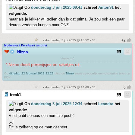
Op
donderdag 3 juli 2025 09:43
schreef
Anton91
het
volgende:
maar als je lekker wil trollen dan is dat prima. Je zou ook een paar
deuren verderop kunnen naar ONZ.
• donderdag 3 juli 2025 @ 13:52 • 33
Moderator / Kerstkaart terrorist
Nizno
Versie 4.5
* Nizno deelt perenijsjes en raketjes uit.
Op
dinsdag 22 februari 2022 22:22
pleurde
Nizno
zoals gewoonlijk een onzinnige tekst op
FOK!
• donderdag 3 juli 2025 @ 14:48 • 34
freak1
Op
donderdag 3 juli 2025 12:34
schreef
Leandra
het
volgende:
Vind je dit serieus een normale post?
[..]
Dit is zeikerig op de man gesneer.