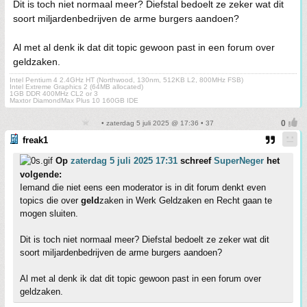
Dit is toch niet normaal meer? Diefstal bedoelt ze zeker wat dit
soort miljardenbedrijven de arme burgers aandoen?
Al met al denk ik dat dit topic gewoon past in een forum over
geldzaken.
Intel Pentium 4 2.4GHz HT (Northwood, 130nm, 512KB L2, 800MHz FSB)
Intel Extreme Graphics 2 (64MB allocated)
1GB DDR 400MHz CL2 or 3
Maxtor DiamondMax Plus 10 160GB IDE
• zaterdag 5 juli 2025 @ 17:36 • 37
freak1
Op
zaterdag 5 juli 2025 17:31
schreef
SuperNeger
het
volgende:
Iemand die niet eens een moderator is in dit forum denkt even
topics die over
geld
zaken in Werk Geldzaken en Recht gaan te
mogen sluiten.
Dit is toch niet normaal meer? Diefstal bedoelt ze zeker wat dit
soort miljardenbedrijven de arme burgers aandoen?
Al met al denk ik dat dit topic gewoon past in een forum over
geldzaken.