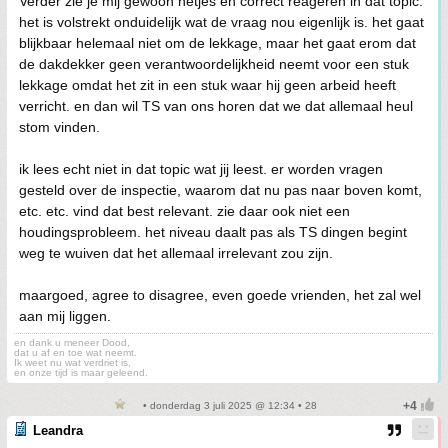
Verder zie je mij gewoon netjes en correct reageren in dat topic.
het is volstrekt onduidelijk wat de vraag nou eigenlijk is. het gaat
blijkbaar helemaal niet om de lekkage, maar het gaat erom dat
de dakdekker geen verantwoordelijkheid neemt voor een stuk
lekkage omdat het zit in een stuk waar hij geen arbeid heeft
verricht. en dan wil TS van ons horen dat we dat allemaal heul
stom vinden.
ik lees echt niet in dat topic wat jij leest. er worden vragen
gesteld over de inspectie, waarom dat nu pas naar boven komt,
etc. etc. vind dat best relevant. zie daar ook niet een
houdingsprobleem. het niveau daalt pas als TS dingen begint
weg te wuiven dat het allemaal irrelevant zou zijn.
maargoed, agree to disagree, even goede vrienden, het zal wel
aan mij liggen.
en dank u meneer Dood,
dat u af en toe wat neemt.
Ik weet nu wat verdriet is,
en onze tijd is maar geleend.
• donderdag 3 juli 2025 @ 12:34 • 28
Leandra