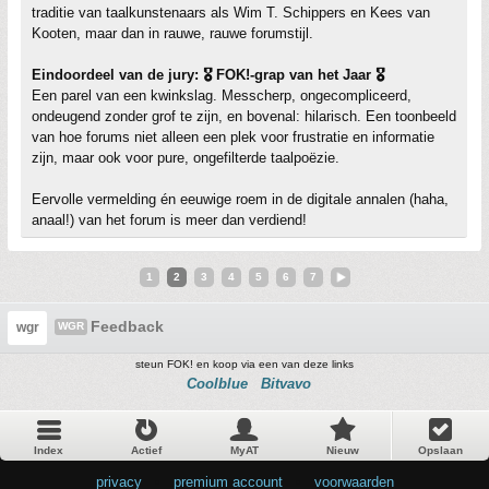
traditie van taalkunstenaars als Wim T. Schippers en Kees van
Kooten, maar dan in rauwe, rauwe forumstijl.
Eindoordeel van de jury: 🎖️ FOK!-grap van het Jaar 🎖️
Een parel van een kwinkslag. Messcherp, ongecompliceerd,
ondeugend zonder grof te zijn, en bovenal: hilarisch. Een toonbeeld
van hoe forums niet alleen een plek voor frustratie en informatie
zijn, maar ook voor pure, ongefilterde taalpoëzie.
Eervolle vermelding én eeuwige roem in de digitale annalen (haha,
anaal!) van het forum is meer dan verdiend!
1
2
3
4
5
6
7
Feedback
wgr
WGR
steun FOK! en koop via een van deze links
Coolblue
Bitvavo
Index
Actief
MyAT
Nieuw
Opslaan
privacy
•
premium account
•
voorwaarden