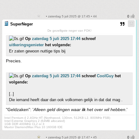
• zaterdag 5 juli 2025 @ 17:45 • 44
SuperNeger
De gezelligste neger van FOK!
Op
zaterdag 5 juli 2025 17:44
schreef
uitkeringsgenieter
het volgende:
Er zaten gewoon nuttige tips bij
Precies.
Op
zaterdag 5 juli 2025 17:44
schreef
CoolGuy
het
volgende:
[..]
Die iemand heeft daar dan ook volkomen gelijk in dat dat mag .
"Geldzaken": '
Alleen geld dingen waar
ik
het over wil hebben
.'
Intel Pentium 4 2.4GHz HT (Northwood, 130nm, 512KB L2, 800MHz FSB)
Intel Extreme Graphics 2 (64MB allocated)
1GB DDR 400MHz CL2 or 3
Maxtor DiamondMax Plus 10 160GB IDE
• zaterdag 5 juli 2025 @ 17:47 • 45