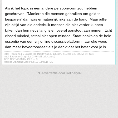
Als ik het topic in een andere persoonvorm zou hebben
geschreven: "Manieren die mensen gebruiken om geld te
besparen" dan was er natuurlijk niks aan de hand. Maar jullie
zijn altijd van die onderbuik mensen die niet verder kunnen
kijken dan hun neus lang is en overal aanstoot aan nemen. Echt
closed minded, totaal niet open minded. Staat haaks op de hele
essentie van een vrij online discussieplatform maar oke wees
dan maar bevooroordeelt als je denkt dat het beter voor je is.
Intel Pentium 4 2.4GHz HT (Northwood, 130nm, 512KB L2, 800MHz FSB)
Intel Extreme Graphics 2 (64MB allocated)
1GB DDR 400MHz CL2 or 3
Maxtor DiamondMax Plus 10 160GB IDE
▼ Advertentie door Refinery89