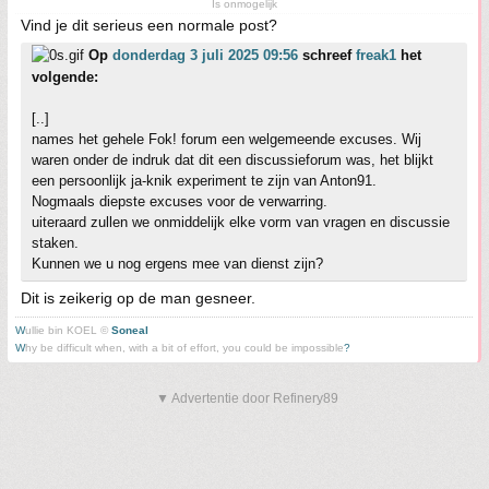
Is onmogelijk
Vind je dit serieus een normale post?
Op
donderdag 3 juli 2025 09:56
schreef
freak1
het
volgende:
[..]
names het gehele Fok! forum een welgemeende excuses. Wij
waren onder de indruk dat dit een discussieforum was, het blijkt
een persoonlijk ja-knik experiment te zijn van Anton91.
Nogmaals diepste excuses voor de verwarring.
uiteraard zullen we onmiddelijk elke vorm van vragen en discussie
staken.
Kunnen we u nog ergens mee van dienst zijn?
Dit is zeikerig op de man gesneer.
W
ullie bin KOEL ©
Soneal
W
hy be difficult when, with a bit of effort, you could be impossible
?
▼ Advertentie door Refinery89