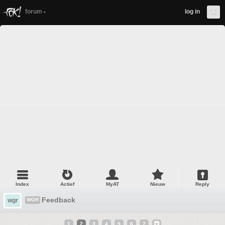
forum
log in
Index
Actief
MyAT
Nieuw
Reply
Feedback
wgr
WGR
1
2
3
4
5
6
7