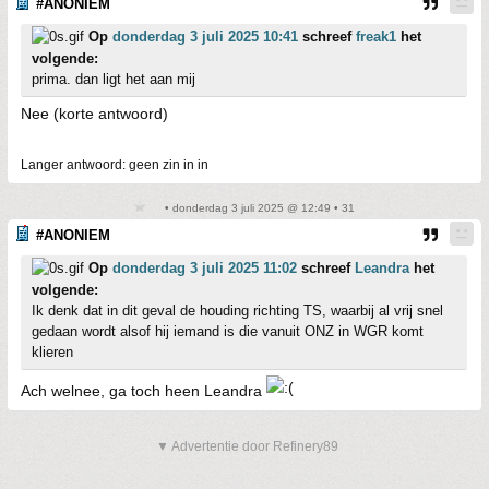
#ANONIEM
Op
donderdag 3 juli 2025 10:41
schreef
freak1
het
volgende:
prima. dan ligt het aan mij
Nee (korte antwoord)
Langer antwoord: geen zin in in
• donderdag 3 juli 2025 @ 12:49 • 31
#ANONIEM
Op
donderdag 3 juli 2025 11:02
schreef
Leandra
het
volgende:
Ik denk dat in dit geval de houding richting TS, waarbij al vrij snel
gedaan wordt alsof hij iemand is die vanuit ONZ in WGR komt
klieren
Ach welnee, ga toch heen Leandra
▼ Advertentie door Refinery89