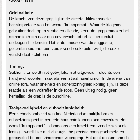
Score: 10/10
Originaliteit:
De kracht van deze grap ligt in de directe, bliksemsnelle
herinterpretatie van het woord “kutapparaat”. Waar de klagende
gebruiker doelt op frustratie en ellende, keert de grappenmaker het
semantisch om naar een onverwacht letterlijk – en ronduit
ondeugend – domein. Het is de finesse van de suggestie,
gecombineerd met een verrassende seksuele twist, die deze
vondst doet schitteren.
Timing:
Subliem. Er wordt niet getwijfeld, niet uitgeweid – slechts een
handjevol woorden, raak als een straal laserhumor. In de arena van
online fora, waar snelheid en scherpzinnigheid koning zijn, is deze
reactie als een voltreffer in de roos. Geen uitleg nodig, geen
herhaling: de grap is de punchline.
Taalgevoeligheid en dubbelzinnigheid:
Een schoolvoorbeeld van hoe Nederlandse taalrijkdom en
dubbelzinnigheid in perfecte harmonie kunnen samenwerken. Het
woord “kutapparaat” – doorgaans een krachtterm zonder seksuele
lading – wordt hier met chirurgische precisie opengeschroefd en
gerecycled tot een zinderende woordgrap. Het doet denken aan de