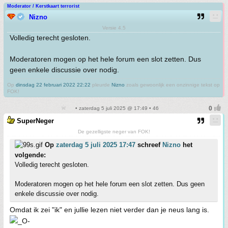
Moderator / Kerstkaart terrorist
Nizno
Versie 4.5
Volledig terecht gesloten.
Moderatoren mogen op het hele forum een slot zetten. Dus
geen enkele discussie over nodig.
Op
dinsdag 22 februari 2022 22:22
pleurde
Nizno
zoals gewoonlijk een onzinnige tekst op
FOK!
• zaterdag 5 juli 2025 @ 17:49 • 46
SuperNeger
De gezelligste neger van FOK!
Op
zaterdag 5 juli 2025 17:47
schreef
Nizno
het
volgende:
Volledig terecht gesloten.
Moderatoren mogen op het hele forum een slot zetten. Dus geen
enkele discussie over nodig.
Omdat ik zei "ik" en jullie lezen niet verder dan je neus lang is.