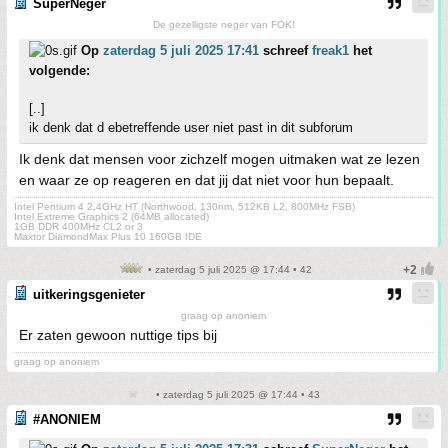
SuperNeger
De gezelligste neger van FOK!
Op
zaterdag 5 juli 2025 17:41
schreef
freak1
het
volgende:
[..]
ik denk dat d ebetreffende user niet past in dit subforum
Ik denk dat mensen voor zichzelf mogen uitmaken wat ze lezen
en waar ze op reageren en dat jij dat niet voor hun bepaalt.
Intel Pentium 4 2.4GHz HT (Northwood, 130nm, 512KB L2, 800MHz FSB)
Intel Extreme Graphics 2 (64MB allocated)
1GB DDR 400MHz CL2 or 3
Maxtor DiamondMax Plus 10 160GB IDE
• zaterdag 5 juli 2025 @ 17:44 • 42
uitkeringsgenieter
graag op anoniem
Er zaten gewoon nuttige tips bij
graag op anoniem
• zaterdag 5 juli 2025 @ 17:44 • 43
#ANONIEM