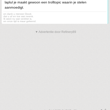
laplul je maakt gewoon een trolltopic waarin je stelen
aanmoedigt.
en dank u meneer Dood,
dat u af en toe wat neemt.
Ik weet nu wat verdriet is,
en onze tijd is maar geleend.
▼ Advertentie door Refinery89