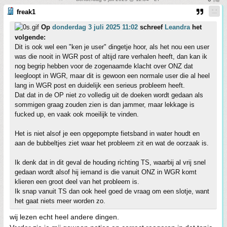
freak1
Op
donderdag 3 juli 2025 11:02
schreef
Leandra
het
volgende:
Dit is ook wel een "ken je user" dingetje hoor, als het nou een user
was die nooit in WGR post of altijd rare verhalen heeft, dan kan ik
nog begrip hebben voor de zogenaamde klacht over ONZ dat
leegloopt in WGR, maar dit is gewoon een normale user die al heel
lang in WGR post en duidelijk een serieus probleem heeft.
Dat dat in de OP niet zo volledig uit de doeken wordt gedaan als
sommigen graag zouden zien is dan jammer, maar lekkage is
fucked up, en vaak ook moeilijk te vinden.
Het is niet alsof je een opgepompte fietsband in water houdt en
aan de bubbeltjes ziet waar het probleem zit en wat de oorzaak is.
Ik denk dat in dit geval de houding richting TS, waarbij al vrij snel
gedaan wordt alsof hij iemand is die vanuit ONZ in WGR komt
klieren een groot deel van het probleem is.
Ik snap vanuit TS dan ook heel goed de vraag om een slotje, want
het gaat niets meer worden zo.
wij lezen echt heel andere dingen.