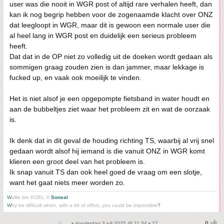
user was die nooit in WGR post of altijd rare verhalen heeft, dan
kan ik nog begrip hebben voor de zogenaamde klacht over ONZ
dat leegloopt in WGR, maar dit is gewoon een normale user die
al heel lang in WGR post en duidelijk een serieus probleem
heeft.
Dat dat in de OP niet zo volledig uit de doeken wordt gedaan als
sommigen graag zouden zien is dan jammer, maar lekkage is
fucked up, en vaak ook moeilijk te vinden.
Het is niet alsof je een opgepompte fietsband in water houdt en
aan de bubbeltjes ziet waar het probleem zit en wat de oorzaak
is.
Ik denk dat in dit geval de houding richting TS, waarbij al vrij snel
gedaan wordt alsof hij iemand is die vanuit ONZ in WGR komt
klieren een groot deel van het probleem is.
Ik snap vanuit TS dan ook heel goed de vraag om een slotje,
want het gaat niets meer worden zo.
W
ullie bin KOEL ©
Soneal
W
hy be difficult when, with a bit of effort, you could be impossible
?
• donderdag 3 juli 2025 @ 11:34 • 27