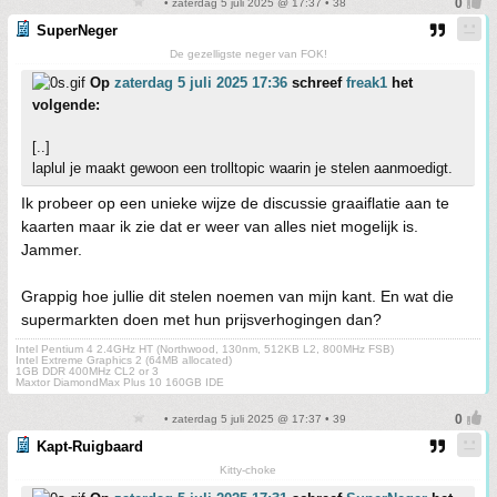
• zaterdag 5 juli 2025 @ 17:37 • 38
SuperNeger
De gezelligste neger van FOK!
Op
zaterdag 5 juli 2025 17:36
schreef
freak1
het
volgende:
[..]
laplul je maakt gewoon een trolltopic waarin je stelen aanmoedigt.
Ik probeer op een unieke wijze de discussie graaiflatie aan te
kaarten maar ik zie dat er weer van alles niet mogelijk is.
Jammer.
Grappig hoe jullie dit stelen noemen van mijn kant. En wat die
supermarkten doen met hun prijsverhogingen dan?
Intel Pentium 4 2.4GHz HT (Northwood, 130nm, 512KB L2, 800MHz FSB)
Intel Extreme Graphics 2 (64MB allocated)
1GB DDR 400MHz CL2 or 3
Maxtor DiamondMax Plus 10 160GB IDE
• zaterdag 5 juli 2025 @ 17:37 • 39
Kapt-Ruigbaard
Kitty-choke