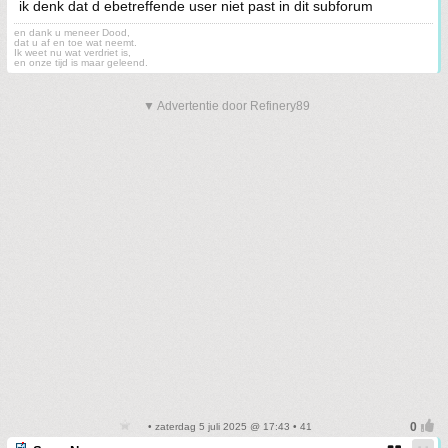
ik denk dat d ebetreffende user niet past in dit subforum
en dank u meneer Dood,
dat u af en toe wat neemt.
Ik weet nu wat verdriet is,
en onze tijd is maar geleend.
▼ Advertentie door Refinery89
• zaterdag 5 juli 2025 @ 17:43 • 41