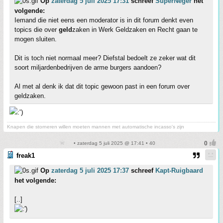
Op
zaterdag 5 juli 2025 17:31
schreef
SuperNeger
het
volgende:
Iemand die niet eens een moderator is in dit forum denkt even
topics die over
geld
zaken in Werk Geldzaken en Recht gaan te
mogen sluiten.
Dit is toch niet normaal meer? Diefstal bedoelt ze zeker wat dit
soort miljardenbedrijven de arme burgers aandoen?
Al met al denk ik dat dit topic gewoon past in een forum over
geldzaken.
Knapen die storneren willen moeten mannen met automatische incasso's zijn
• zaterdag 5 juli 2025 @ 17:41 • 40
freak1
Op
zaterdag 5 juli 2025 17:37
schreef
Kapt-Ruigbaard
het volgende:
[..]