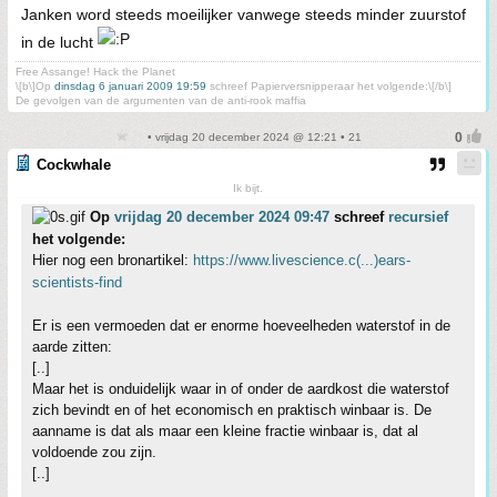
Janken word steeds moeilijker vanwege steeds minder zuurstof
in de lucht
Free Assange! Hack the Planet
\[b\]Op
dinsdag 6 januari 2009 19:59
schreef Papierversnipperaar het volgende:\[/b\]
De gevolgen van de argumenten van de anti-rook maffia
• vrijdag 20 december 2024 @ 12:21 • 21
Cockwhale
Ik bijt.
Op
vrijdag 20 december 2024 09:47
schreef
recursief
het volgende:
Hier nog een bronartikel:
https://www.livescience.c(...)ears-
scientists-find
Er is een vermoeden dat er enorme hoeveelheden waterstof in de
aarde zitten:
[..]
Maar het is onduidelijk waar in of onder de aardkost die waterstof
zich bevindt en of het economisch en praktisch winbaar is. De
aanname is dat als maar een kleine fractie winbaar is, dat al
voldoende zou zijn.
[..]