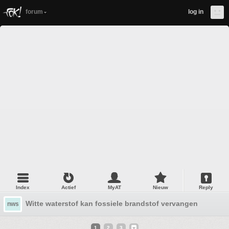
forum
log in
Index
Actief
MyAT
Nieuw
Reply
Witte waterstof kan fossiele brandstof vervangen
nws
1
2
3