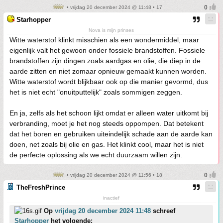
• vrijdag 20 december 2024 @ 11:48 • 17
Starhopper
Nova is mijn prinses
Witte waterstof klinkt misschien als een wondermiddel, maar
eigenlijk valt het gewoon onder fossiele brandstoffen. Fossiele
brandstoffen zijn dingen zoals aardgas en olie, die diep in de
aarde zitten en niet zomaar opnieuw gemaakt kunnen worden.
Witte waterstof wordt blijkbaar ook op die manier gevormd, dus
het is niet echt "onuitputtelijk" zoals sommigen zeggen.
En ja, zelfs als het schoon lijkt omdat er alleen water uitkomt bij
verbranding, moet je het nog steeds oppompen. Dat betekent
dat het boren en gebruiken uiteindelijk schade aan de aarde kan
doen, net zoals bij olie en gas. Het klinkt cool, maar het is niet
de perfecte oplossing als we echt duurzaam willen zijn.
• vrijdag 20 december 2024 @ 11:56 • 18
TheFreshPrince
inactief
Op
vrijdag 20 december 2024 11:48
schreef
Starhopper
het volgende: