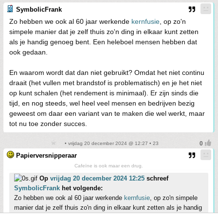
SymbolicFrank
Zo hebben we ook al 60 jaar werkende
kernfusie
, op zo'n
simpele manier dat je zelf thuis zo'n ding in elkaar kunt zetten
als je handig genoeg bent. Een heleboel mensen hebben dat
ook gedaan.
En waarom wordt dat dan niet gebruikt? Omdat het niet continu
draait (het vullen met brandstof is problematisch) en je het niet
op kunt schalen (het rendement is minimaal). Er zijn sinds die
tijd, en nog steeds, wel heel veel mensen en bedrijven bezig
geweest om daar een variant van te maken die wel werkt, maar
tot nu toe zonder succes.
• vrijdag 20 december 2024 @ 12:27 • 23
Papierversnipperaar
Cafeïne is ook maar een drug.
Op
vrijdag 20 december 2024 12:25
schreef
SymbolicFrank
het volgende:
Zo hebben we ook al 60 jaar werkende
kernfusie
, op zo'n simpele
manier dat je zelf thuis zo'n ding in elkaar kunt zetten als je handig
genoeg bent. Een heleboel mensen hebben dat ook gedaan.