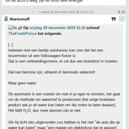
tot de accu's leeg zijn en kost veel energie
• vrijdag 20 december 2024 @ 11:23 • 11
Alarmonoff
Op
vrijdag 20 december 2024 11:16
schreef
TheFreshPrince
het volgende:
[..]
Iedereen met een beetje autokennis kan zien dat het een
boxermotor uit een Volkswagen Kever is.
Dat is een verbrandingsmotor, er zal dus een brandstof in moeten.
Dat kan benzine zijn, ethanol of desnoods waterstof.
Maar geen water.
De automotor is een manier om roet in je ogen te strooien, het gaat
om de methode om waterstof te produceren (het enige bruikbare
product wat je uit water kan halen om die motor te laten draaien).
Het blijft H
O, dus meer atomen zijn er niet.
2
Als hij écht iets uitgevonden zou hebben is het niet "de auto die op
water kan lopen" maar "een manier om elektrolyse toe te passen".