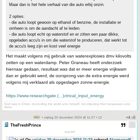
Maar dan is het hele verhaal van die auto erbij onzin.
2 opties:
- die auto loopt gewoon op ethanol of benzine, de installatie er
omheen is om de aandacht af te leiden.
- die auto loopt echt op waterstof en er zitten een paar dikke,
opgeladen accu's in om die waterstof te produceren, dat werkt tot
de accu's leeg zijn en kost veel energie
Het maakt volgens mij gebruik van waterexplosies dmv kilovolts
zetten op een waterdamp. Peter Graneau heeft onderzoek
hiernaar gedaan, resultaat was dat er meer energie vrijkwam
dan er gebruikt werd, de oorsprong van de extra energie werd
volgens mij verklaard als opgeslagen zonne-energie.
https://www.researchgate.(...)ctrical_input_energy
God was in Christ, reconciling the world unto himself, not imputing their trespasses unto
them;
• vrijdag 20 december 2024 @ 11:27 • 12
TheFreshPrince
inactief
Op
vrijdag 20 december 2024 11:23
schreef
Alarmonoff