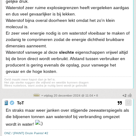
gelijke druk.
Waterstof zeer ruime explosiegrenzen heeft vergeleken aardgas
en dus veel gevaarlijker is bij lekken.
Waterstof bijna overal doorheen lekt omdat het zo'n klein
molecuul is.
Er zeer veel energie nodig is om waterstof vloeibaar te maken of
zodanig te comprimeren zodat de energie dichtheid bruikbare
dimensies aanneemt.
Waterstof vanwege al deze
slechte
eigenschappen vrijwel altijd
bij de bron direct wordt verbruikt. Afstand tussen verbruiker en
producent is gering evenals de opslag, puur vanwege het
gevaar en de hoge kosten.
Geld maakt meer kapot dan je lief is.
Het zijn sterke ruggen die vrijheid en weelde kunnen dragen
Wees nutteloos, want zodra je nuttig bent wordt je gebruikt
• vrijdag 20 december 2024 @ 11:04 • 6
ToT
En straks maar weer janken over stijgende zeewaterspiegels als
die biljoenen tonnen aan waterstof bij verbranding omgezet
wordt in water!
ONZ / [PAINT] Onzin Paints! #2