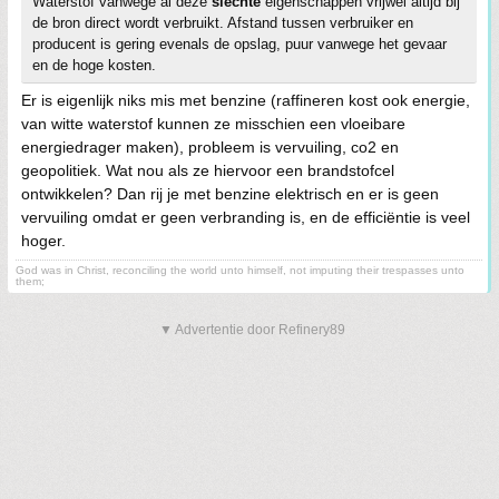
Waterstof vanwege al deze
slechte
eigenschappen vrijwel altijd bij
de bron direct wordt verbruikt. Afstand tussen verbruiker en
producent is gering evenals de opslag, puur vanwege het gevaar
en de hoge kosten.
Er is eigenlijk niks mis met benzine (raffineren kost ook energie,
van witte waterstof kunnen ze misschien een vloeibare
energiedrager maken), probleem is vervuiling, co2 en
geopolitiek. Wat nou als ze hiervoor een brandstofcel
ontwikkelen? Dan rij je met benzine elektrisch en er is geen
vervuiling omdat er geen verbranding is, en de efficiëntie is veel
hoger.
God was in Christ, reconciling the world unto himself, not imputing their trespasses unto
them;
▼ Advertentie door Refinery89