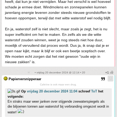
heeft, dat kun je niet vermijden. Maar het verschil is wel hoeveel
schade je ermee doet. Windmolens en zonnepanelen kunnen
jarenlang energie leveren zonder steeds nieuwe grondstoffen te
hoeven oppompen, terwijl dat met witte waterstof wel nodig blijft.
En ja, waterstof zelf is niet slecht, maar zoals je zegt, het is nu
super inefficiënt om het te maken. En zelfs als we die witte
waterstof zouden winnen, weet je nog steeds niet hoe duur,
moeilijk of vervuilend dat proces wordt. Dus ja, ik snap dat je er
open naar kijkt, maar ik blijf er ook een beetje sceptisch over.
We moeten echt zorgen dat het niet gewoon "oude wijn in
nieuwe zakken" is.
• vrijdag 20 december 2024 @ 12:14 • 20
Papierversnipperaar
Cafeïne is ook maar een drug.
Op
vrijdag 20 december 2024 11:04
schreef
ToT
het
volgende:
En straks maar weer janken over stijgende zeewaterspiegels als
die biljoenen tonnen aan waterstof bij verbranding omgezet wordt in
water!