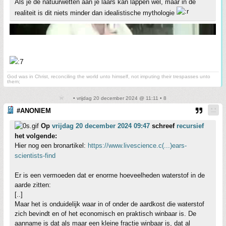
Als je de natuurwetten aan je laars kan lappen wel, maar in de
realiteit is dit niets minder dan idealistische mythologie
God was in Christ, reconciling the world unto himself, not imputing their trespasses unto
them;
• vrijdag 20 december 2024 @ 11:11 • 8
#ANONIEM
Op
vrijdag 20 december 2024 09:47
schreef
recursief
het volgende:
Hier nog een bronartikel:
https://www.livescience.c(...)ears-
scientists-find
Er is een vermoeden dat er enorme hoeveelheden waterstof in de
aarde zitten:
[..]
Maar het is onduidelijk waar in of onder de aardkost die waterstof
zich bevindt en of het economisch en praktisch winbaar is. De
aanname is dat als maar een kleine fractie winbaar is, dat al