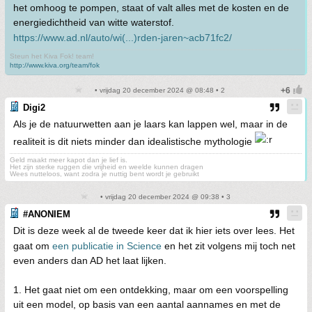
het omhoog te pompen, staat of valt alles met de kosten en de
energiedichtheid van witte waterstof.
https://www.ad.nl/auto/wi(...)rden-jaren~acb71fc2/
Steun het Kiva Fok! team!
http://www.kiva.org/team/fok
• vrijdag 20 december 2024 @ 08:48 • 2
Digi2
Als je de natuurwetten aan je laars kan lappen wel, maar in de
realiteit is dit niets minder dan idealistische mythologie
Geld maakt meer kapot dan je lief is.
Het zijn sterke ruggen die vrijheid en weelde kunnen dragen
Wees nutteloos, want zodra je nuttig bent wordt je gebruikt
• vrijdag 20 december 2024 @ 09:38 • 3
#ANONIEM
Dit is deze week al de tweede keer dat ik hier iets over lees. Het
gaat om
een publicatie in Science
en het zit volgens mij toch net
even anders dan AD het laat lijken.
1. Het gaat niet om een ontdekking, maar om een voorspelling
uit een model, op basis van een aantal aannames en met de