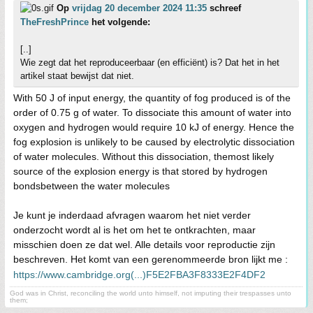
Op
vrijdag 20 december 2024 11:35
schreef
TheFreshPrince
het volgende:
[..]
Wie zegt dat het reproduceerbaar (en efficiënt) is? Dat het in het
artikel staat bewijst dat niet.
With 50 J of input energy, the quantity of fog produced is of the
order of 0.75 g of water. To dissociate this amount of water into
oxygen and hydrogen would require 10 kJ of energy. Hence the
fog explosion is unlikely to be caused by electrolytic dissociation
of water molecules. Without this dissociation, themost likely
source of the explosion energy is that stored by hydrogen
bondsbetween the water molecules
Je kunt je inderdaad afvragen waarom het niet verder
onderzocht wordt al is het om het te ontkrachten, maar
misschien doen ze dat wel. Alle details voor reproductie zijn
beschreven. Het komt van een gerenommeerde bron lijkt me :
https://www.cambridge.org(...)F5E2FBA3F8333E2F4DF2
God was in Christ, reconciling the world unto himself, not imputing their trespasses unto
them;