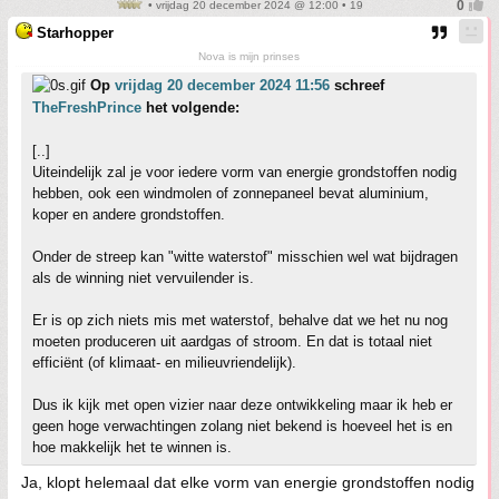
• vrijdag 20 december 2024 @ 12:00 • 19
Starhopper
Nova is mijn prinses
Op
vrijdag 20 december 2024 11:56
schreef
TheFreshPrince
het volgende:
[..]
Uiteindelijk zal je voor iedere vorm van energie grondstoffen nodig
hebben, ook een windmolen of zonnepaneel bevat aluminium,
koper en andere grondstoffen.
Onder de streep kan "witte waterstof" misschien wel wat bijdragen
als de winning niet vervuilender is.
Er is op zich niets mis met waterstof, behalve dat we het nu nog
moeten produceren uit aardgas of stroom. En dat is totaal niet
efficiënt (of klimaat- en milieuvriendelijk).
Dus ik kijk met open vizier naar deze ontwikkeling maar ik heb er
geen hoge verwachtingen zolang niet bekend is hoeveel het is en
hoe makkelijk het te winnen is.
Ja, klopt helemaal dat elke vorm van energie grondstoffen nodig