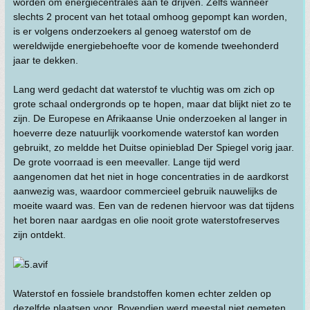
worden om energiecentrales aan te drijven. Zelfs wanneer
slechts 2 procent van het totaal omhoog gepompt kan worden,
is er volgens onderzoekers al genoeg waterstof om de
wereldwijde energiebehoefte voor de komende tweehonderd
jaar te dekken.
Lang werd gedacht dat waterstof te vluchtig was om zich op
grote schaal ondergronds op te hopen, maar dat blijkt niet zo te
zijn. De Europese en Afrikaanse Unie onderzoeken al langer in
hoeverre deze natuurlijk voorkomende waterstof kan worden
gebruikt, zo meldde het Duitse opinieblad Der Spiegel vorig jaar.
De grote voorraad is een meevaller. Lange tijd werd
aangenomen dat het niet in hoge concentraties in de aardkorst
aanwezig was, waardoor commercieel gebruik nauwelijks de
moeite waard was. Een van de redenen hiervoor was dat tijdens
het boren naar aardgas en olie nooit grote waterstofreserves
zijn ontdekt.
Waterstof en fossiele brandstoffen komen echter zelden op
dezelfde plaatsen voor. Bovendien werd meestal niet gemeten