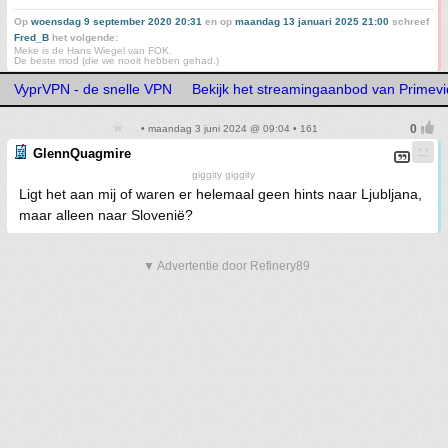
Op
woensdag 9 september 2020 20:31
en op
maandag 13 januari 2025 21:00
schreef
Fred_B
het volgende:
Meke is de Hans Wiegel van FOK.
De beste mod (die we nooit hebben gehad.)
VyprVPN - de snelle VPN
Bekijk het streamingaanbod van Primev
• maandag 3 juni 2024 @ 09:04 • 161
GlennQuagmire
giggity giggity
Ligt het aan mij of waren er helemaal geen hints naar Ljubljana,
maar alleen naar Slovenië?
▼ Advertentie door Refinery89