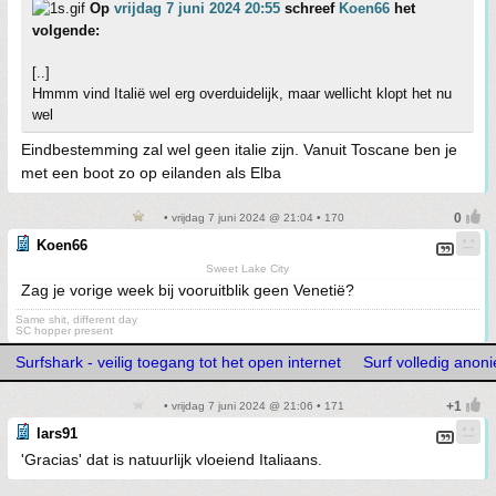
Op
vrijdag 7 juni 2024 20:55
schreef
Koen66
het
volgende:
[..]
Hmmm vind Italië wel erg overduidelijk, maar wellicht klopt het nu
wel
Eindbestemming zal wel geen italie zijn. Vanuit Toscane ben je
met een boot zo op eilanden als Elba
• vrijdag 7 juni 2024 @ 21:04 • 170
Koen66
Sweet Lake City
Zag je vorige week bij vooruitblik geen Venetië?
Same shit, different day
SC hopper present
Surfshark - veilig toegang tot het open internet
Surf volledig ano
• vrijdag 7 juni 2024 @ 21:06 • 171
lars91
'Gracias' dat is natuurlijk vloeiend Italiaans.