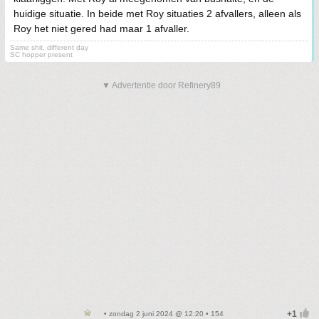
huidige situatie. In beide met Roy situaties 2 afvallers, alleen als
Roy het niet gered had maar 1 afvaller.
Same shit, different day
SC hopper present
▼ Advertentie door Refinery89
• zondag 2 juni 2024 @ 12:20 • 154