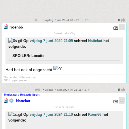
• vrijdag 7 juni 2024 @ 21:10 • 173
Koen66
Sweet Lake City
Op
vrijdag 7 juni 2024 21:09
schreef
Nattekat
het
volgende:
SPOILER: Locatie
Had het ook al opgezocht
Same shit, different day
SC hopper present
• vrijdag 7 juni 2024 @ 21:11 • 174
Moderator / Redactie Sport
Nattekat
De roze zeekat
Op
vrijdag 7 juni 2024 21:10
schreef
Koen66
het
volgende: