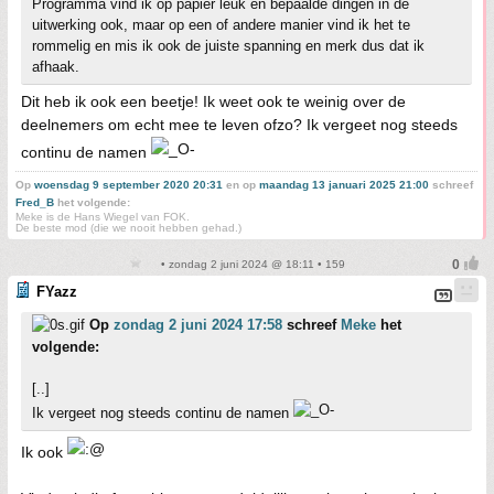
Programma vind ik op papier leuk en bepaalde dingen in de
uitwerking ook, maar op een of andere manier vind ik het te
rommelig en mis ik ook de juiste spanning en merk dus dat ik
afhaak.
Dit heb ik ook een beetje! Ik weet ook te weinig over de
deelnemers om echt mee te leven ofzo? Ik vergeet nog steeds
continu de namen
Op
woensdag 9 september 2020 20:31
en op
maandag 13 januari 2025 21:00
schreef
Fred_B
het volgende:
Meke is de Hans Wiegel van FOK.
De beste mod (die we nooit hebben gehad.)
• zondag 2 juni 2024 @ 18:11 • 159
FYazz
Op
zondag 2 juni 2024 17:58
schreef
Meke
het
volgende:
[..]
Ik vergeet nog steeds continu de namen
Ik ook