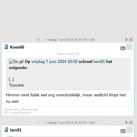
• vrijdag 7 juni 2024 @ 20:55 • 168
Koen66
Sweet Lake City
Op
vrijdag 7 juni 2024 20:52
schreef
lars91
het
volgende:
[..]
Toscane.
Hmmm vind Italië wel erg overduidelijk, maar wellicht klopt het
nu wel
Same shit, different day
SC hopper present
• vrijdag 7 juni 2024 @ 21:01 • 169
lars91