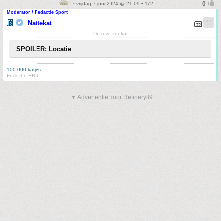
• vrijdag 7 juni 2024 @ 21:09 • 172
Moderator / Redactie Sport
Nattekat
De roze zeekat
SPOILER: Locatie
100.000 katjes
Fuck the EBU!
▼ Advertentie door Refinery89