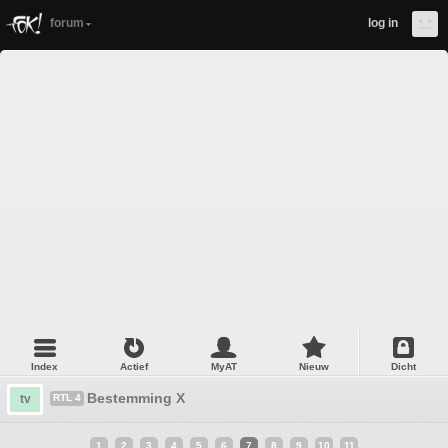
forum
log in
Index
Actief
MyAT
Nieuw
Dicht
Bestemming X
tv
RTL 4
1
2
3
4
5
6
7
8
9
10
11