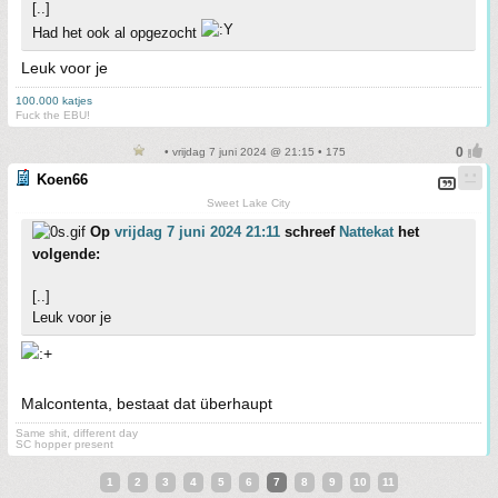
[..]
Had het ook al opgezocht
Leuk voor je
100.000 katjes
Fuck the EBU!
• vrijdag 7 juni 2024 @ 21:15 • 175
Koen66
Sweet Lake City
Op
vrijdag 7 juni 2024 21:11
schreef
Nattekat
het
volgende:
[..]
Leuk voor je
Malcontenta, bestaat dat überhaupt
Same shit, different day
SC hopper present
1
2
3
4
5
6
7
8
9
10
11