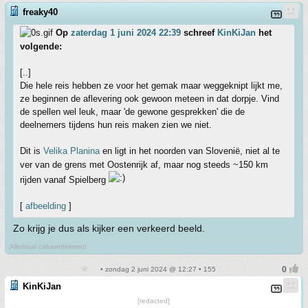
freaky40
Op
zaterdag 1 juni 2024 22:39
schreef
KinKiJan
het
volgende:
[..]
Die hele reis hebben ze voor het gemak maar weggeknipt lijkt me,
ze beginnen de aflevering ook gewoon meteen in dat dorpje. Vind
de spellen wel leuk, maar 'de gewone gesprekken' die de
deelnemers tijdens hun reis maken zien we niet.
Dit is
Velika Planina
en ligt in het noorden van Slovenië, niet al te
ver van de grens met Oostenrijk af, maar nog steeds ~150 km
rijden vanaf Spielberg
[
afbeelding
]
Zo krijg je dus als kijker een verkeerd beeld.
Allemaal cabaretteketet!
• zondag 2 juni 2024 @ 12:27 • 155
KinKiJan
[redacted]