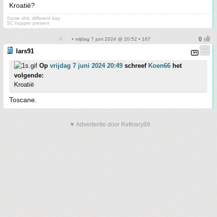
Kroatië?
Same shit, different day
SC hopper present
• vrijdag 7 juni 2024 @ 20:52 • 167
lars91
Op
vrijdag 7 juni 2024 20:49
schreef
Koen66
het
volgende:
Kroatië
Toscane.
▼ Advertentie door Refinery89