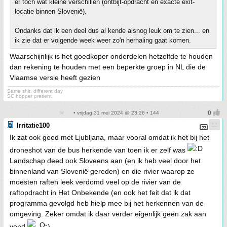
er toch wat kleine verschillen (ontbijt-opdracht en exacte exit-
locatie binnen Slovenië).
Ondanks dat ik een deel dus al kende alsnog leuk om te zien... en
ik zie dat er volgende week weer zo'n herhaling gaat komen.
Waarschijnlijk is het goedkoper onderdelen hetzelfde te houden
dan rekening te houden met een beperkte groep in NL die de
Vlaamse versie heeft gezien
Same shit, different day
SC hopper present
• vrijdag 31 mei 2024 @ 23:26 • 144
Irritatie100
Ik zat ook goed met Ljubljana, maar vooral omdat ik het bij het
droneshot van de bus herkende van toen ik er zelf was
Landschap deed ook Sloveens aan (en ik heb veel door het
binnenland van Slovenië gereden) en die rivier waarop ze
moesten raften leek verdomd veel op de rivier van de
raftopdracht in Het Onbekende (en ook het feit dat ik dat
programma gevolgd heb hielp mee bij het herkennen van de
omgeving. Zeker omdat ik daar verder eigenlijk geen zak aan
vond
).