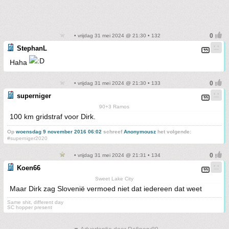
• vrijdag 31 mei 2024 @ 21:30 • 132
StephanL
Haha
• vrijdag 31 mei 2024 @ 21:30 • 133
superniger
90+3 Ramos
100 km gridstraf voor Dirk.
Op
woensdag 9 november 2016 06:02
schreef
Anonymousz
het volgende:
#superniger2020
• vrijdag 31 mei 2024 @ 21:31 • 134
Koen66
Sweet Lake City
Maar Dirk zag Slovenië vermoed niet dat iedereen dat weet
Same shit, different day
SC hopper present