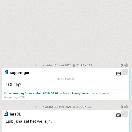
• vrijdag 31 mei 2024 @ 21:27 • 129
superniger
90+3 Ramos
LOL dq?
Op
woensdag 9 november 2016 06:02
schreef
Anonymousz
het volgende:
#superniger2020
• vrijdag 31 mei 2024 @ 21:29 • 130
lars91
Ljubljana zal het wel zijn.