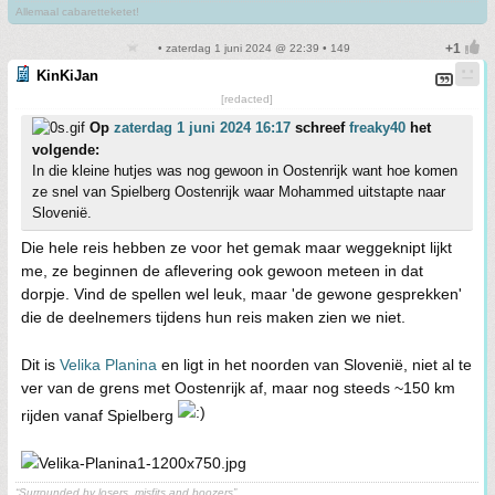
Allemaal cabaretteketet!
• zaterdag 1 juni 2024 @ 22:39 • 149
KinKiJan
[redacted]
Op
zaterdag 1 juni 2024 16:17
schreef
freaky40
het
volgende:
In die kleine hutjes was nog gewoon in Oostenrijk want hoe komen
ze snel van Spielberg Oostenrijk waar Mohammed uitstapte naar
Slovenië.
Die hele reis hebben ze voor het gemak maar weggeknipt lijkt
me, ze beginnen de aflevering ook gewoon meteen in dat
dorpje. Vind de spellen wel leuk, maar 'de gewone gesprekken'
die de deelnemers tijdens hun reis maken zien we niet.
Dit is
Velika Planina
en ligt in het noorden van Slovenië, niet al te
ver van de grens met Oostenrijk af, maar nog steeds ~150 km
rijden vanaf Spielberg
“Surrounded by losers, misfits and boozers”