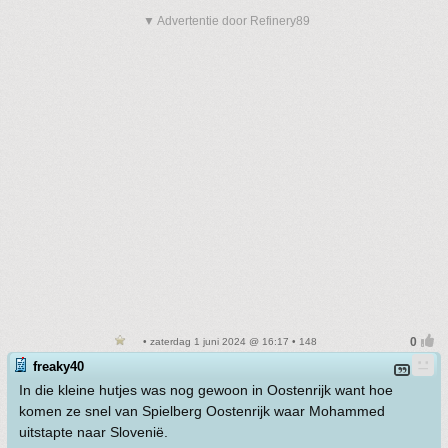
▼ Advertentie door Refinery89
• zaterdag 1 juni 2024 @ 16:17 • 148
freaky40
In die kleine hutjes was nog gewoon in Oostenrijk want hoe
komen ze snel van Spielberg Oostenrijk waar Mohammed
uitstapte naar Slovenië.