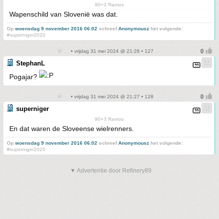
90+3 Ramos
Wapenschild van Slovenië was dat.
Op
woensdag 9 november 2016 06:02
schreef
Anonymousz
het volgende:
#superniger2020
• vrijdag 31 mei 2024 @ 21:26 • 127
StephanL
Pogajar?
• vrijdag 31 mei 2024 @ 21:27 • 128
superniger
90+3 Ramos
En dat waren de Sloveense wielrenners.
Op
woensdag 9 november 2016 06:02
schreef
Anonymousz
het volgende:
#superniger2020
▼ Advertentie door Refinery89