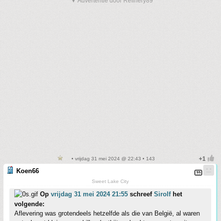
▼ Advertentie door Refinery89
• vrijdag 31 mei 2024 @ 22:43 • 143
Koen66
Sweet Lake City
Op
vrijdag 31 mei 2024 21:55
schreef
Sirolf
het
volgende:
Aflevering was grotendeels hetzelfde als die van België, al waren