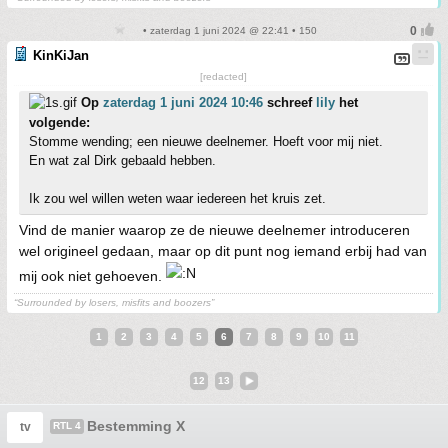
• zaterdag 1 juni 2024 @ 22:41 • 150
KinKiJan
[redacted]
Op
zaterdag 1 juni 2024 10:46
schreef
lily
het
volgende:
Stomme wending; een nieuwe deelnemer. Hoeft voor mij niet.
En wat zal Dirk gebaald hebben.
Ik zou wel willen weten waar iedereen het kruis zet.
Vind de manier waarop ze de nieuwe deelnemer introduceren
wel origineel gedaan, maar op dit punt nog iemand erbij had van
mij ook niet gehoeven.
“Surrounded by losers, misfits and boozers”
1
2
3
4
5
6
7
8
9
10
11
12
13
Bestemming X
tv
RTL 4