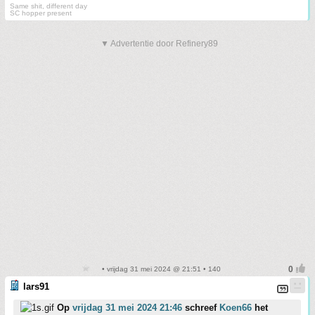
Same shit, different day
SC hopper present
▼ Advertentie door Refinery89
• vrijdag 31 mei 2024 @ 21:51 • 140
lars91
Op
vrijdag 31 mei 2024 21:46
schreef
Koen66
het