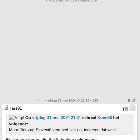
▼ Advertentie door Refinery89
• vrijdag 31 mei 2024 @ 21:36 • 135
lars91
Op
vrijdag 31 mei 2024 21:31
schreef
Koen66
het
volgende:
Maar Dirk zag Slovenië vermoed niet dat iedereen dat weet
Er zijn een aantal die Italië denken volgens mij