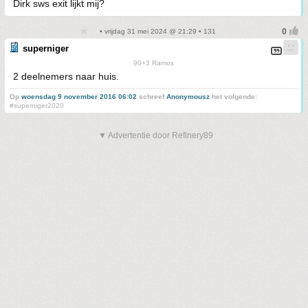
Dirk sws exit lijkt mij?
• vrijdag 31 mei 2024 @ 21:29 • 131
superniger
90+3 Ramos
2 deelnemers naar huis.
Op
woensdag 9 november 2016 06:02
schreef
Anonymousz
het volgende:
#superniger2020
▼ Advertentie door Refinery89