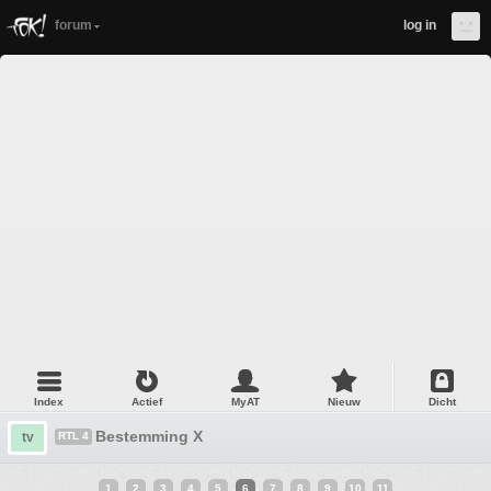
forum
log in
Index
Actief
MyAT
Nieuw
Dicht
Bestemming X
tv
RTL 4
1
2
3
4
5
6
7
8
9
10
11