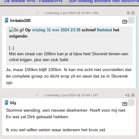
De snelste VPN - FastestVPN
Surf volledig anoniem met NordVP
• zaterdag 1 juni 2024 @ 10:40 • 146
Irritatie100
Op
vrijdag 31 mei 2024 23:38
schreef
Nattekat
het
volgende:
[..]
Met een straal van 100km kan je al bijna heel Slovenië binnen een
cirkel krijgen, plus een stuk Italië.
Ja, maar 100km blijft 100km. Ik kan me echt niet voorstellen dat
de complete groep zo dicht erop zit en weet dat ze in Slovenië
zijn.
• zaterdag 1 juni 2024 @ 10:46 • 147
lily
Stomme wending; een nieuwe deelnemer. Hoeft voor mij niet.
En wat zal Dirk gebaald hebben.
Ik zou wel willen weten waar iedereen het kruis zet.