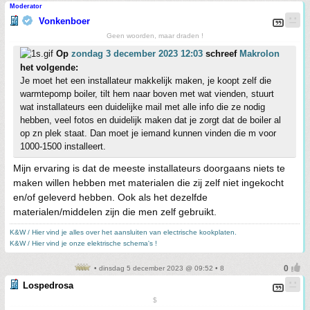
Moderator
Vonkenboer
Geen woorden, maar draden !
Op
zondag 3 december 2023 12:03
schreef
Makrolon
het volgende:
Je moet het een installateur makkelijk maken, je koopt zelf die
warmtepomp boiler, tilt hem naar boven met wat vienden, stuurt
wat installateurs een duidelijke mail met alle info die ze nodig
hebben, veel fotos en duidelijk maken dat je zorgt dat de boiler al
op zn plek staat. Dan moet je iemand kunnen vinden die m voor
1000-1500 installeert.
Mijn ervaring is dat de meeste installateurs doorgaans niets te
maken willen hebben met materialen die zij zelf niet ingekocht
en/of geleverd hebben. Ook als het dezelfde
materialen/middelen zijn die men zelf gebruikt.
K&W / Hier vind je alles over het aansluiten van electrische kookplaten.
K&W / Hier vind je onze elektrische schema's !
• dinsdag 5 december 2023 @ 09:52 • 8
Lospedrosa
$