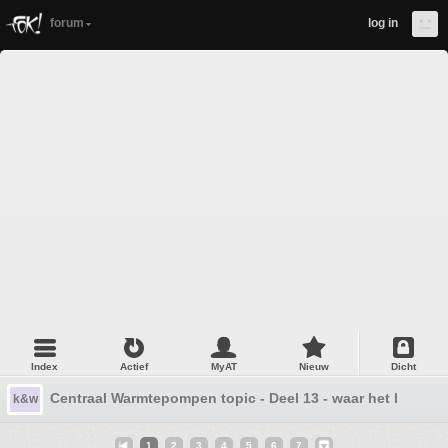
forum
log in
Index
Actief
MyAT
Nieuw
Dicht
Centraal Warmtepompen topic - Deel 13 - waar het lokaal -70
k&w
1
2
3
4
5
6
7