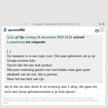
• zondag 24 december 2023 @ 15:04 • 12
sjorsie1982
Op
zondag 24 december 2023 14:21
schreef
Lospedrosa
het volgende:
[..]
Op tweakers is er een topic over. Ook paar gebruikers als je op
Google reviews kijkt.
Opzich lijkt het een leuk product.
Wel pure marketing gasten met veel blabla maar geen goed
databoek van de unit, dat is jammer.
Maar het kan best wat zijn.
als ik dat zie dan denk ik uit ervaring aan 1 ding: die gaat mij
toch een hoop geluidsoverlast in je huis geven.......
Reason is not automatic, those who deny it cannot be conquered by it, Ayn Rand
Discuseren met domme mensen verlies ik omdat ik niet genoeg ervaring heb met dom
lullen.