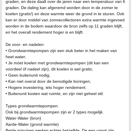
graden, en deze daalt over de jaren naar een temperatuur van 6
graden. De daling kan afgeremd worden door in de zomer te
koelen (gratis!) en deze warmte weer de grond in te sturen. Ook
kan er door middel van zonnecollectoren extra warmte ingevoed
worden in de bodem waardoor de bron zelfs op 11 graden blijft,
en het overall rendement hoger is en blijft.
De voor- en nadelen:
• Grondwarmtepompen zijn een stuk beter in het maken van
heet water;
• Je móet koelen met grondwarmtepompen (dit kan een
voordeel óf nadeel zijn), dit koelen is wel gratis;
• Geen buitenunit nodig;
• Kan niet overal door de benodigde boringen;
• Hogere investering, iets hoger rendement.
• Buitenunit kosten wat ruimte, en zijn niet geheel stil.
Types grondwarmtepompen:
Ook bij grondwarmtepompen zijn er 2 types mogelijk.
Water-Water (bron)
Aarde-Water (grond warmte)
Beide principes werken echter hetzelfde. De een vangt zijn