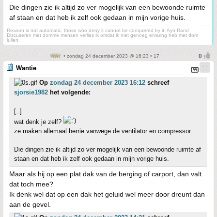
Die dingen zie ik altijd zo ver mogelijk van een bewoonde ruimte
af staan en dat heb ik zelf ook gedaan in mijn vorige huis.
Reason is not automatic, those who deny it cannot be conquered by it, Ayn Rand
Discuseren met domme mensen verlies ik omdat ik niet genoeg ervaring heb met dom
lullen.
• zondag 24 december 2023 @ 16:23 • 17
Wantie
Op
zondag 24 december 2023 16:12
schreef
sjorsie1982
het volgende:
[..]
wat denk je zelf?
ze maken allemaal herrie vanwege de ventilator en compressor.
Die dingen zie ik altijd zo ver mogelijk van een bewoonde ruimte af
staan en dat heb ik zelf ook gedaan in mijn vorige huis.
Maar als hij op een plat dak van de berging of carport, dan valt
dat toch mee?
Ik denk wel dat op een dak het geluid wel meer door dreunt dan
aan de gevel.