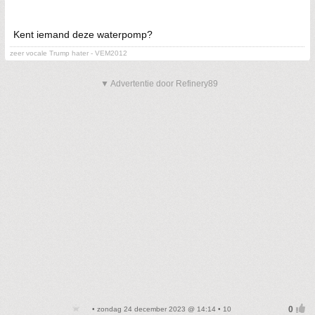
Kent iemand deze waterpomp?
zeer vocale Trump hater - VEM2012
▼ Advertentie door Refinery89
• zondag 24 december 2023 @ 14:14 • 10