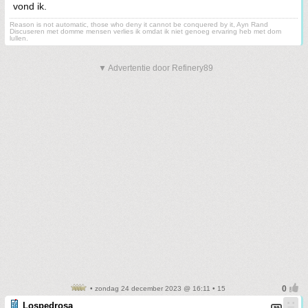
vond ik.
Reason is not automatic, those who deny it cannot be conquered by it, Ayn Rand
Discuseren met domme mensen verlies ik omdat ik niet genoeg ervaring heb met dom
lullen.
▼ Advertentie door Refinery89
• zondag 24 december 2023 @ 16:11 • 15
Lospedrosa