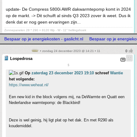
update- De Compress 5800i AWR dakwarmtepomp komt in 2024
op de markt. -> Dit schuift al sinds Q3 2023 zover ik weet. Dus ik
denk dat er nog geen ervaringen zijn...
Zonnepanelen 28 * 290 = 8120 Wp - W - 11° hellingshoek
Bespaar op je energiekosten - gaslicht.nl
Bespaar op je energiekos
• zondag 24 december 2023 @ 14:21 • 11
Lospedrosa
$
Op
zaterdag 23 december 2023 19:10
schreef
Wantie
het volgende:
https://www.weheat.nl/
Een new kid in the block volgens mij, na DeWarmte en Quatt een
Nederlandse warmtepomp: de Blackbird!
Deze is wel geinig, hij ligt plat op het dak. En met R290 als
koudemiddel.