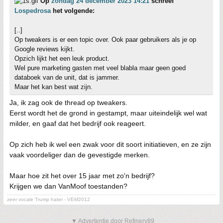
Op
zondag 24 december 2023 14:21
schreef
Lospedrosa
het volgende:
[..]
Op tweakers is er een topic over. Ook paar gebruikers als je op
Google reviews kijkt.
Opzich lijkt het een leuk product.
Wel pure marketing gasten met veel blabla maar geen goed
databoek van de unit, dat is jammer.
Maar het kan best wat zijn.
Ja, ik zag ook de thread op tweakers.
Eerst wordt het de grond in gestampt, maar uiteindelijk wel wat
milder, en gaaf dat het bedrijf ook reageert.
Op zich heb ik wel een zwak voor dit soort initiatieven, en ze zijn
vaak voordeliger dan de gevestigde merken.
Maar hoe zit het over 15 jaar met zo'n bedrijf?
Krijgen we dan VanMoof toestanden?
zeer vocale Trump hater - VEM2012
▼ Advertentie door Refinery89