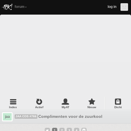
forum
log in
Index
Actief
MyAT
Nieuw
Dicht
Complimenten voor de zuurkool
jaa
JAA COS #766
1
2
3
4