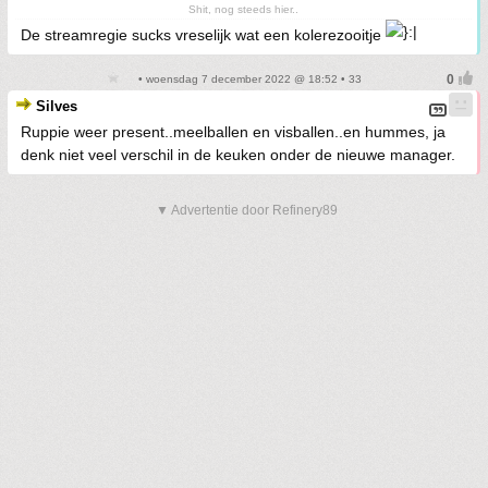
Shit, nog steeds hier..
De streamregie sucks vreselijk wat een kolerezooitje
• woensdag 7 december 2022 @ 18:52 • 33
Silves
Ruppie weer present..meelballen en visballen..en hummes, ja
denk niet veel verschil in de keuken onder de nieuwe manager.
▼ Advertentie door Refinery89