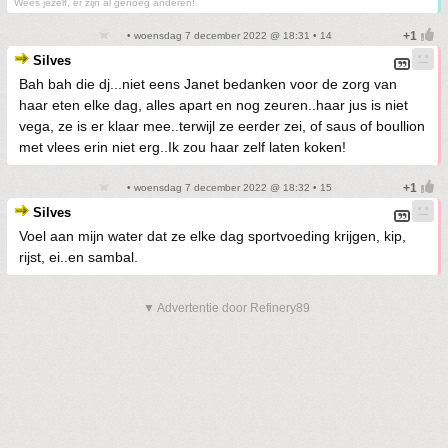
Wees jezelf, er zijn al genoeg anderen!
• woensdag 7 december 2022 @ 18:31 • 14
Silves
Bah bah die dj...niet eens Janet bedanken voor de zorg van
haar eten elke dag, alles apart en nog zeuren..haar jus is niet
vega, ze is er klaar mee..terwijl ze eerder zei, of saus of boullion
met vlees erin niet erg..Ik zou haar zelf laten koken!
• woensdag 7 december 2022 @ 18:32 • 15
Silves
Voel aan mijn water dat ze elke dag sportvoeding krijgen, kip,
rijst, ei..en sambal.
▼ Advertentie door Refinery89