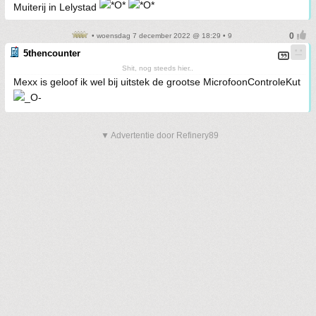
Muiterij in Lelystad
• woensdag 7 december 2022 @ 18:29 • 9
5thencounter
Shit, nog steeds hier..
Mexx is geloof ik wel bij uitstek de grootse MicrofoonControleKut
▼ Advertentie door Refinery89