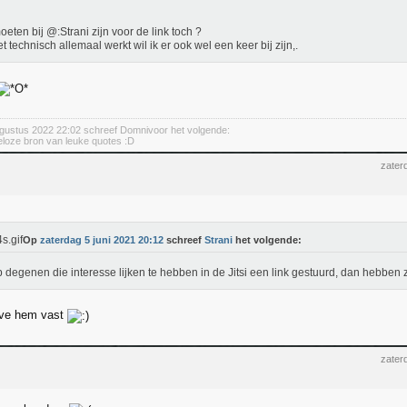
eten bij @:Strani zijn voor de link toch ?
et technisch allemaal werkt wil ik er ook wel een keer bij zijn,.
gustus 2022 22:02 schreef Domnivoor het volgende:
deloze bron van leuke quotes :D
zater
Op
zaterdag 5 juni 2021 20:12
schreef
Strani
het volgende:
b degenen die interesse lijken te hebben in de Jitsi een link gestuurd, dan hebben z
ave hem vast
zater