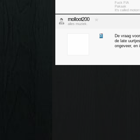
Fuck FIA
Pakaak
It's called moto
molloot200
alles muziek.
De vraag voor
de late uurtje
ongeveer, en i