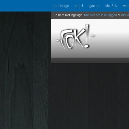
frontpage
sport
games
film & tv
web
Je bent niet ingelogd.
Klik hier om in te loggen
of
hier 