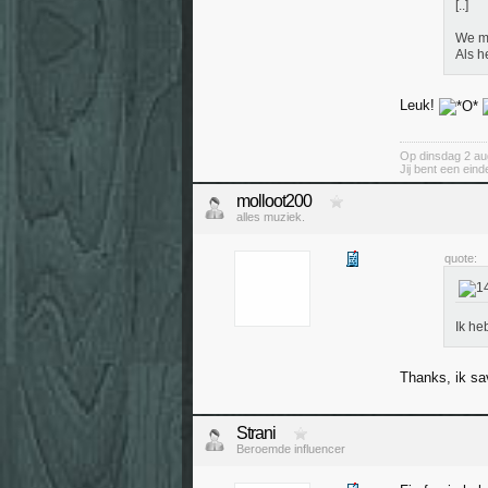
[..]
We mo
Als h
Leuk!
Op dinsdag 2 au
Jij bent een ein
molloot200
alles muziek.
quote:
Ik he
Thanks, ik s
Strani
Beroemde influencer