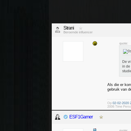
Strani
Beroemde influencer
quote:
De vr
in de
studie
Als die er ko
gebruik van d
Op
02-02-2020 
2006 Time Perso
ESF1Gamer
quote: