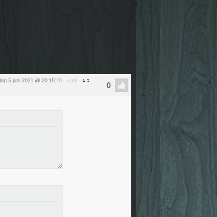
dag 5 juni 2021 @ 20:15
:20
#102