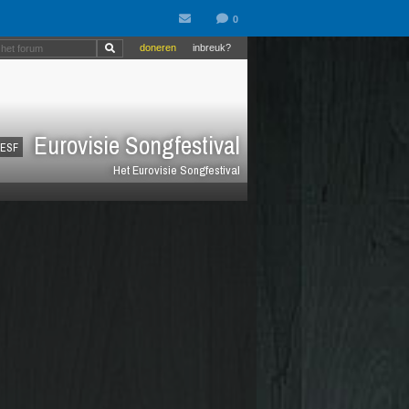
doneren
inbreuk?
Eurovisie Songfestival
ESF
Het Eurovisie Songfestival