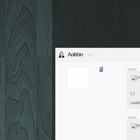
Aoibhin
quote:
[..]
Leuk!
quote: