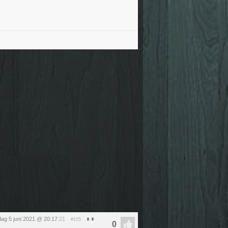
dag 5 juni 2021 @ 20:17
:21
#105