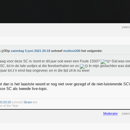
zater
Op
zaterdag 5 juni 2021 20:19
schreef
molloot200
het volgende:
aag voor deze SC is: komt er dit jaar ook weer een Foute 1500?
Dat was vori
 SC, tot in de late uurtjes al die feestverhalen en zo
In mijn gedachten was dat 
jaar tot z’n eind liep ongeveer, en in die tijd zit ik nu weer
mt dan is het laastste woord er nog niet over gezegd of de niet-luisterende S
eze SC als tweede live-topic.
20:20:20
schreef
Strani
iets
n of the Year
Moderator
zater