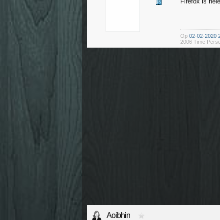
Firefox is he
Op
02-02-2020 
2006 Time Perso
Aoibhin