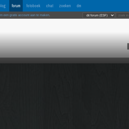
log
forum
fotoboek
chat
zoeken
dm
om een gratis account aan te maken
.