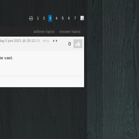
1
2
3
4
5
6
7
actieve topics
nieuwe topics
dag 5 juni 2021 @ 20:12
:53
#101
ie vast.