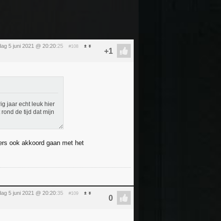
dag 5 juni 2021 @ 20:20
:25
#108
g jaar echt leuk hier
rond de tijd dat mijn
C'ers ook akkoord gaan met het
dag 5 juni 2021 @ 20:20
:35
#109