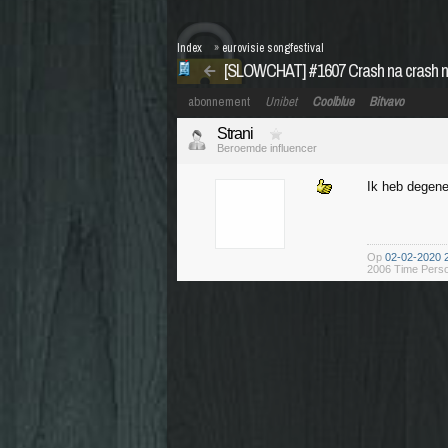
Index
»
eurovisie songfestival
[SLOWCHAT] #1607 Crash na crash n
abonnement
Unibet
Coolblue
Bitvavo
Strani
Beroemde influencer
Ik heb degenen
Op
02-02-2020 
2006 Time Perso