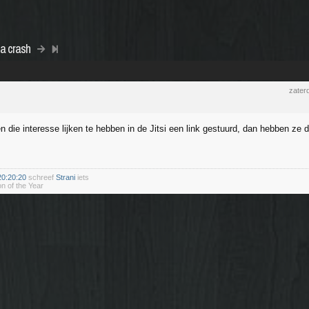
a crash
zater
 die interesse lijken te hebben in de Jitsi een link gestuurd, dan hebben ze d
20:20:20
schreef
Strani
iets
n of the Year