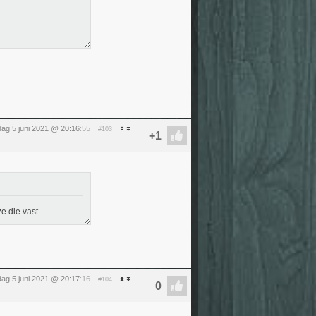
dag 5 juni 2021 @ 20:16
:55
#103
e die vast.
dag 5 juni 2021 @ 20:17
:16
#104