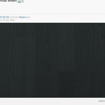
lemaal anders
20:20:20
schreef
Strani
iets
n of the Year
zater