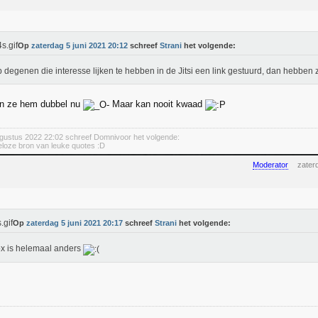
Op
zaterdag 5 juni 2021 20:12
schreef
Strani
het volgende:
b degenen die interesse lijken te hebben in de Jitsi een link gestuurd, dan hebben z
n ze hem dubbel nu
Maar kan nooit kwaad
gustus 2022 22:02 schreef Domnivoor het volgende:
deloze bron van leuke quotes :D
Moderator
zater
Op
zaterdag 5 juni 2021 20:17
schreef
Strani
het volgende:
ox is helemaal anders