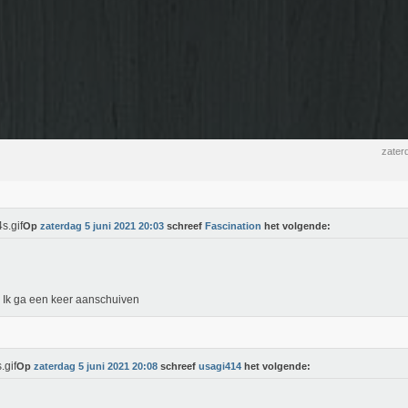
zater
Op
zaterdag 5 juni 2021 20:03
schreef
Fascination
het volgende:
 Ik ga een keer aanschuiven
Op
zaterdag 5 juni 2021 20:08
schreef
usagi414
het volgende: