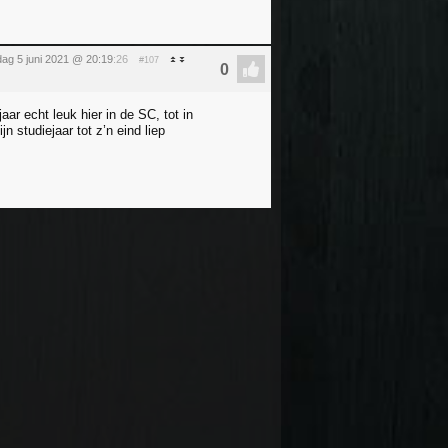
dag 5 juni 2021 @ 20:19
:26
#107
aar echt leuk hier in de SC, tot in
n studiejaar tot z’n eind liep