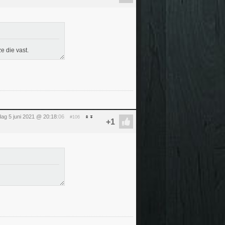
e die vast.
dag 5 juni 2021 @ 20:18
:06
#106