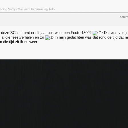
rracing.Sorry? We went to carracing Toto
zater
 deze SC is: komt er dit jaar ook weer een Foute 1500?
Dat was vorig j
s al die feestverhalen en zo
In mijn gedachten was dat rond de tijd dat mij
n die tijd zit ik nu weer