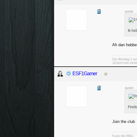
quote:
Ik he
Ah dan hebbe
Op dinsdag 2 au
Jij bent een ein
ESF1Gamer
quote:
Firef
Join the club
Fuck the EBU