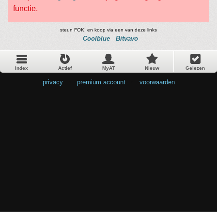
functie.
steun FOK! en koop via een van deze links
Coolblue
Bitvavo
Index
Actief
MyAT
Nieuw
Gelezen
privacy
•
premium account
•
voorwaarden