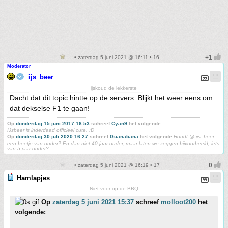
• zaterdag 5 juni 2021 @ 16:11 • 16
Moderator
ijs_beer
ijskoud de lekkerste
Dacht dat dit topic hintte op de servers. Blijkt het weer eens om
dat dekselse F1 te gaan!
Op
donderdag 15 juni 2017 16:53
schreef
Cyan9
het volgende:
IJsbeer is inderdaad officieel cute. :D
Op
donderdag 30 juli 2020 16:27
schreef
Guanabana
het volgende:
Houdt @:ijs_beer
een beetje van ouder? En dan niet 40 jaar ouder, maar laten we zeggen bijvoorbeeld, iets
van 5 jaar ouder?
• zaterdag 5 juni 2021 @ 16:19 • 17
Hamlapjes
Niet voor op de BBQ
Op
zaterdag 5 juni 2021 15:37
schreef
molloot200
het
volgende: