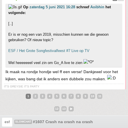
Op
zaterdag 5 juni 2021 16:28
schreef
Aoibhin
het
volgende:
[..]
Er is er nog een van 2019, misschien kunnen we die gewoon
gebruiken? Of nieuw topic?
ESF / Het Grote Songfestivalfeest #7 Live op TV
Wel heeeeeeel veel zin om Go_A live te zien
Ik maak na rondje hondje wel ff een verse! Dankjewel voor het
kijken, was bang dat ik anders een dubbele zou maken.
IT'S GREYSIE IT'S PARTY
1
2
3
4
5
6
7
8
9
10
11
12
13
#1607 Crash na crash na crash
esf
SLOWCHAT