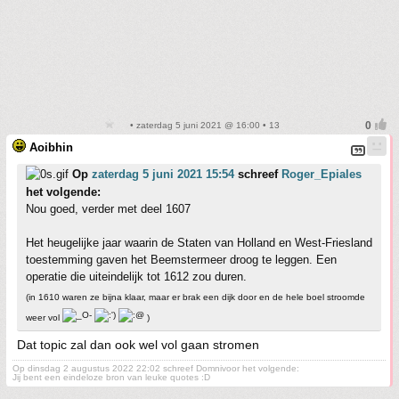
• zaterdag 5 juni 2021 @ 16:00 • 13
Aoibhin
Op
zaterdag 5 juni 2021 15:54
schreef
Roger_Epiales
het volgende:
Nou goed, verder met deel 1607
Het heugelijke jaar waarin de Staten van Holland en West-Friesland
toestemming gaven het Beemstermeer droog te leggen. Een
operatie die uiteindelijk tot 1612 zou duren.
(in 1610 waren ze bijna klaar, maar er brak een dijk door en de hele boel stroomde
weer vol
)
Dat topic zal dan ook wel vol gaan stromen
Op dinsdag 2 augustus 2022 22:02 schreef Domnivoor het volgende:
Jij bent een eindeloze bron van leuke quotes :D