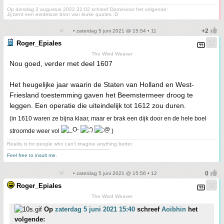
Op dinsdag 2 augustus 2022 22:02 schreef Domnivoor het volgende:
Jij bent een eindeloze bron van leuke quotes :D
• zaterdag 5 juni 2021 @ 15:54 • 11
Roger_Epiales
The Wind Weaver
Nou goed, verder met deel 1607
Het heugelijke jaar waarin de Staten van Holland en West-
Friesland toestemming gaven het Beemstermeer droog te
leggen. Een operatie die uiteindelijk tot 1612 zou duren.
(in 1610 waren ze bijna klaar, maar er brak een dijk door en de hele boel
stroomde weer vol
)
Reality is for people who can't imagine anything better.
--------------------------------------------------------------------
Feel free to insult me.
• zaterdag 5 juni 2021 @ 15:56 • 12
Roger_Epiales
The Wind Weaver
Op
zaterdag 5 juni 2021 15:40
schreef
Aoibhin
het
volgende: