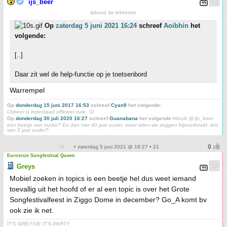
ijs_beer
ijskoud de lekkerste
Op
zaterdag 5 juni 2021 16:24
schreef
Aoibhin
het
volgende:
[..]
Daar zit wel de help-functie op je toetsenbord
Warrempel
Op
donderdag 15 juni 2017 16:53
schreef
Cyan9
het volgende:
IJsbeer is inderdaad officieel cute. :D
Op
donderdag 30 juli 2020 16:27
schreef
Guanabana
het volgende:
Houdt @:ijs_beer
een beetje van ouder? En dan niet 40 jaar ouder, maar laten we zeggen bijvoorbeeld, iets
van 5 jaar ouder?
• zaterdag 5 juni 2021 @ 16:27 • 21
Eurovisie Songfestival Queen
Greys
Mobiel zoeken in topics is een beetje hel dus weet iemand
toevallig uit het hoofd of er al een topic is over het Grote
Songfestivalfeest in Ziggo Dome in december? Go_A komt bv
ook zie ik net.
IT'S GREYSIE IT'S PARTY