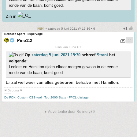
ronde van de baan, komt goed.
Zin in
• zaterdag 5 juni 2021 @ 15:36 • 6
Redactie Sport / Supervogel
Pino112
Pino van Luna O+
Op
zaterdag 5 juni 2021 15:30
schreef
Strani
het
volgende:
Leclerc en Hamilton rijden elkaar morgen gewoon in de eerste
ronde van de baan, komt goed.
Er zal wel weer van alles gebeuren, behalve met Hamilton.
❤ DeLuna ❤
-------
De FOK! Custom CSS-tool
-
Top 2000 Stats
-
FPCL-uitslagen
▼ Advertentie door Refinery89