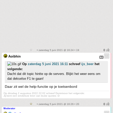
• zaterdag 5 juni 2021 @ 16:24 • 19
Aoibhin
Op
zaterdag 5 juni 2021 16:11
schreef
ijs_beer
het
volgende:
Dacht dat dit topic hintte op de servers. Blijkt het weer eens om
dat dekselse F1 te gaan!
Daar zit wel de help-functie op je toetsenbord
Op dinsdag 2 augustus 2022 22:02 schreef Domnivoor het volgende:
Jij bent een eindeloze bron van leuke quotes :D
• zaterdag 5 juni 2021 @ 16:26 • 20
Moderator