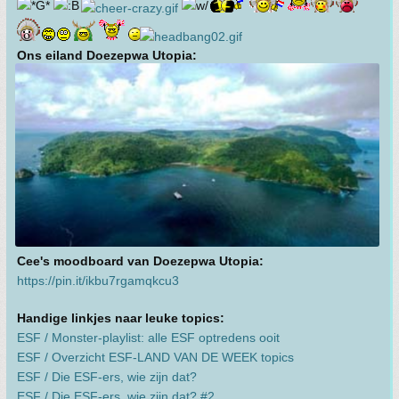
Ons eiland Doezepwa Utopia:
Cee's moodboard van Doezepwa Utopia:
https://pin.it/ikbu7rgamqkcu3
Handige linkjes naar leuke topics:
ESF / Monster-playlist: alle ESF optredens ooit
ESF / Overzicht ESF-LAND VAN DE WEEK topics
ESF / Die ESF-ers, wie zijn dat?
ESF / Die ESF-ers, wie zijn dat? #2