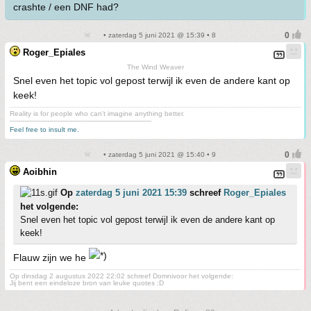
crashte / een DNF had?
• zaterdag 5 juni 2021 @ 15:39 • 8
Roger_Epiales
The Wind Weaver
Snel even het topic vol gepost terwijl ik even de andere kant op
keek!
Reality is for people who can't imagine anything better.
--------------------------------------------------------------------
Feel free to insult me.
• zaterdag 5 juni 2021 @ 15:40 • 9
Aoibhin
Op
zaterdag 5 juni 2021 15:39
schreef
Roger_Epiales
het volgende:
Snel even het topic vol gepost terwijl ik even de andere kant op
keek!
Flauw zijn we he
Op dinsdag 2 augustus 2022 22:02 schreef Domnivoor het volgende:
Jij bent een eindeloze bron van leuke quotes :D