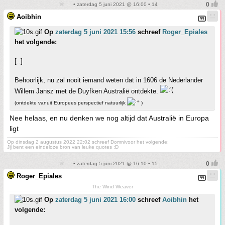
• zaterdag 5 juni 2021 @ 16:00 • 14
Aoibhin
Op
zaterdag 5 juni 2021 15:56
schreef
Roger_Epiales
het volgende:
[..]
Behoorlijk, nu zal nooit iemand weten dat in 1606 de Nederlander
Willem Jansz met de Duyfken Australië ontdekte.
(ontdekte vanuit Europees perspectief natuurlijk
)
Nee helaas, en nu denken we nog altijd dat Australië in Europa
ligt
Op dinsdag 2 augustus 2022 22:02 schreef Domnivoor het volgende:
Jij bent een eindeloze bron van leuke quotes :D
• zaterdag 5 juni 2021 @ 16:10 • 15
Roger_Epiales
The Wind Weaver
Op
zaterdag 5 juni 2021 16:00
schreef
Aoibhin
het
volgende: