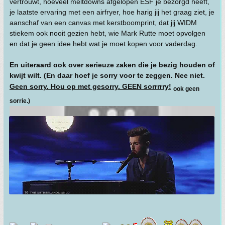
vertrouwt, hoeveel meltdowns afgelopen ESF je bezorgd heeft,
je laatste ervaring met een airfryer, hoe harig jij het graag ziet, je
aanschaf van een canvas met kerstboomprint, dat jij WIDM
stiekem ook nooit gezien hebt, wie Mark Rutte moet opvolgen
en dat je geen idee hebt wat je moet kopen voor vaderdag.
En uiteraard ook over serieuze zaken die je bezig houden of
kwijt wilt. (En daar hoef je sorry voor te zeggen. Nee niet.
Geen sorry. Hou op met gesorry. GEEN sorrrrry!
ook geen
sorrie.)