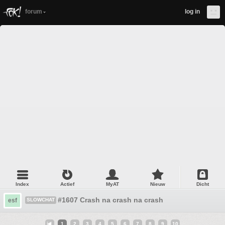
forum
log in
Index
Actief
MyAT
Nieuw
Dicht
#1607 Crash na crash na crash
esf
SLOWCHAT
1
2
3
4
5
6
7
8
9
10