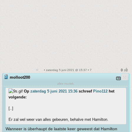
• zaterdag 5 juni 2021 @ 15:37 • 7
molloot200
alles muziek.
Op
zaterdag 5 juni 2021 15:36
schreef
Pino112
het
volgende:
[..]
Er zal wel weer van alles gebeuren, behalve met Hamilton.
Wanneer is überhaupt de laatste keer geweest dat Hamilton