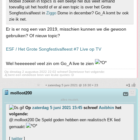
Mobiel zoeken in topics is een beetje hel dus weet iemand
toevallig uit het hoofd of er al een topic is over het Grote
Songfestivalfeest in
Ziggo
Dome in december? Go_A komt bv ook
zie ik net.
Er is er nog een van 2019, misschien kunnen we die gewoon
gebruiken? Of nieuw topic?
ESF / Het Grote Songfestivalfeest #7 Live op TV
Wel heeeeeeel veel zin om Go_A live te zien
Op dinsdag 2 augustus 2022 22:02 schreef Domnivoor het volgende:
Jij bent een eindeloze bron van leuke quotes :D
• zaterdag 5 juni 2021 @ 16:30 • 23
molloot200
alles muziek.
Op
zaterdag 5 juni 2021 15:45
schreef
Aoibhin
het
volgende:
@:molloot200 De Speld goden hebben een realistisch EK lied
gemaakt
[
twitter
]