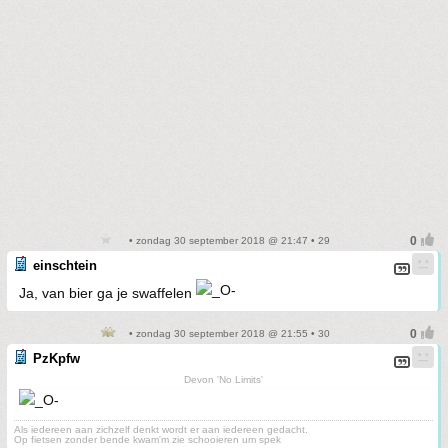
• zondag 30 september 2018 @ 21:47 • 29
einschtein
Ja, van bier ga je swaffelen
• zondag 30 september 2018 @ 21:55 • 30
PzKpfw
Devon 'No Limits'
Als iedereen aan zichzelf denkt wordt er aan iedereen gedacht.
Op fietsen zonder bende kwam'm zie schooieren um spek