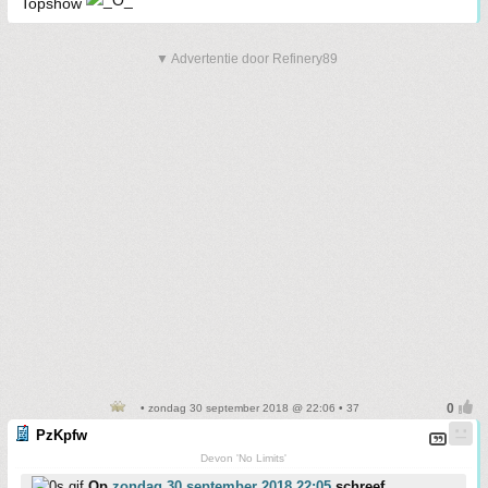
Topshow
▼ Advertentie door Refinery89
• zondag 30 september 2018 @ 22:06 • 37
PzKpfw
Devon 'No Limits'
Op
zondag 30 september 2018 22:05
schreef