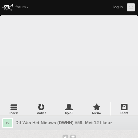
forum
log in
Index
Actief
MyAT
Nieuw
Dicht
Dit Was Het Nieuws (DWHN) #58: Met 12 likeur
tv