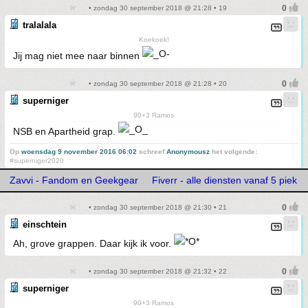
• zondag 30 september 2018 @ 21:28 • 19
tralalala
Koekoek!
Jij mag niet mee naar binnen
• zondag 30 september 2018 @ 21:28 • 20
superniger
90+3 Ramos
NSB en Apartheid grap.
Op
woensdag 9 november 2016 06:02
schreef
Anonymousz
het volgende:
#superniger2020
Zavvi - Fandom en Geekgear
Fiverr - alle diensten vanaf 5 piek
• zondag 30 september 2018 @ 21:30 • 21
einschtein
Ah, grove grappen. Daar kijk ik voor.
• zondag 30 september 2018 @ 21:32 • 22
superniger
90+3 Ramos