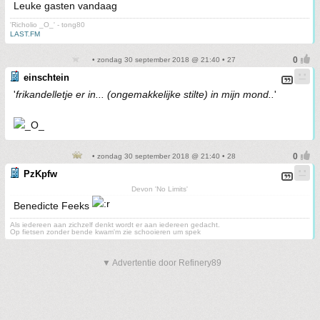
Leuke gasten vandaag
'Richolio _O_' - tong80
LAST.FM
• zondag 30 september 2018 @ 21:40 • 27
einschtein
'
frikandelletje er in... (ongemakkelijke stilte) in mijn mond..
'
• zondag 30 september 2018 @ 21:40 • 28
PzKpfw
Devon 'No Limits'
Benedicte Feeks
Als iedereen aan zichzelf denkt wordt er aan iedereen gedacht.
Op fietsen zonder bende kwam'm zie schooieren um spek
▼ Advertentie door Refinery89