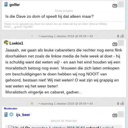
golfer
Ouwe jongere
Is die Dave zo dom of speelt hij dat alleen maar?
There is no greater joy than be taken for an imbecile by an idiot. (Oscar Wilde)
Poef.....gone! ©golfer
• maandag 1 oktober 2018 @ 06:54 • 43
Loekie1
Jaaaah, we gaan als leuke cabaretiers die rechter nog eens flink
doorhakken net zoals de linkse media de hele week al doet - hij
is schuldig want dat weten wij! - en aan het eind houden wij een
moralistisch betoog nog even. Vrouwen die zich laten omkopen
om beschuldigingen te doen hebben wij nog NOOIT van
gehoord, bestaan niet! Wij niet weten! O wat zijn wij grappig en
wat weten wij het weer beter!
Moralistisch vingertje en cabaret, gadver...
• maandag 1 oktober 2018 @ 09:05 • 44
Moderator
ijs_beer
ijskoud de lekkerste