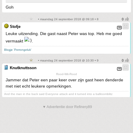
Goh
• maandag 24 september 2018 @ 09:18 • 8
Stofje
Leuke uitzending. Die gast naast Peter was top. Heb me goed
vermaakt
.
Blogje 'Perrongeluk'
• maandag 24 september 2018 @ 10:30 • 9
Knutknuttsson
Rood-Wit-Rood
Jammer dat Peter een paar keer over zijn gast heen denderde
met niet echt leukere opmerkingen.
And the man in the back said Everyone attack and it turned into a ballroomblitz
▼ Advertentie door Refinery89