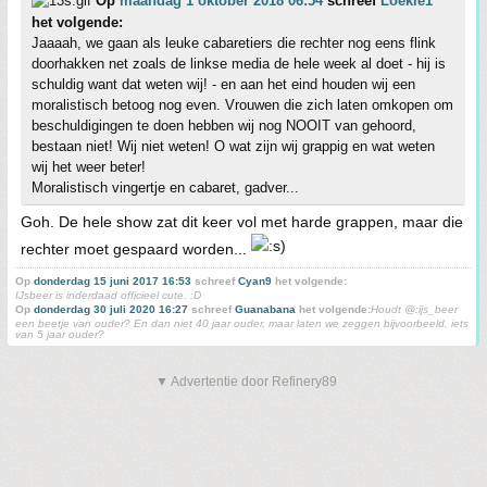
Op
maandag 1 oktober 2018 06:54
schreef
Loekie1
het volgende:
Jaaaah, we gaan als leuke cabaretiers die rechter nog eens flink
doorhakken net zoals de linkse media de hele week al doet - hij is
schuldig want dat weten wij! - en aan het eind houden wij een
moralistisch betoog nog even. Vrouwen die zich laten omkopen om
beschuldigingen te doen hebben wij nog NOOIT van gehoord,
bestaan niet! Wij niet weten! O wat zijn wij grappig en wat weten
wij het weer beter!
Moralistisch vingertje en cabaret, gadver...
Goh. De hele show zat dit keer vol met harde grappen, maar die
rechter moet gespaard worden...
Op
donderdag 15 juni 2017 16:53
schreef
Cyan9
het volgende:
IJsbeer is inderdaad officieel cute. :D
Op
donderdag 30 juli 2020 16:27
schreef
Guanabana
het volgende:
Houdt @:ijs_beer
een beetje van ouder? En dan niet 40 jaar ouder, maar laten we zeggen bijvoorbeeld, iets
van 5 jaar ouder?
▼ Advertentie door Refinery89