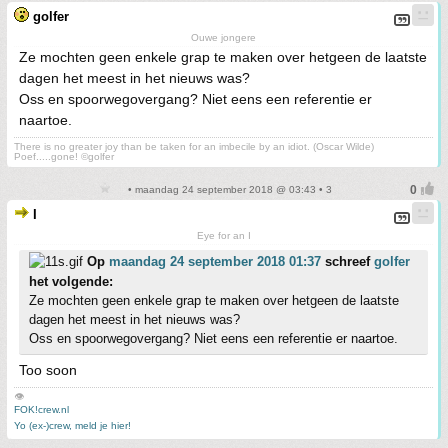
golfer
Ouwe jongere
Ze mochten geen enkele grap te maken over hetgeen de laatste
dagen het meest in het nieuws was?
Oss en spoorwegovergang? Niet eens een referentie er
naartoe.
There is no greater joy than be taken for an imbecile by an idiot. (Oscar Wilde)
Poef.....gone! ©golfer
• maandag 24 september 2018 @ 03:43 • 3
I
Eye for an I
Op
maandag 24 september 2018 01:37
schreef
golfer
het volgende:
Ze mochten geen enkele grap te maken over hetgeen de laatste
dagen het meest in het nieuws was?
Oss en spoorwegovergang? Niet eens een referentie er naartoe.
Too soon
👁
FOK!crew.nl
Yo (ex-)crew, meld je hier!