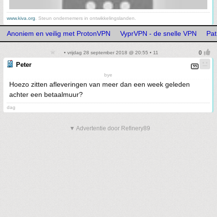
www.kiva.org
. Steun ondernemers in ontwikkelingslanden.
Anoniem en veilig met ProtonVPN
VyprVPN - de snelle VPN
Pat
• vrijdag 28 september 2018 @ 20:55 • 11
Peter
bye
Hoezo zitten afleveringen van meer dan een week geleden
achter een betaalmuur?
dag
▼ Advertentie door Refinery89