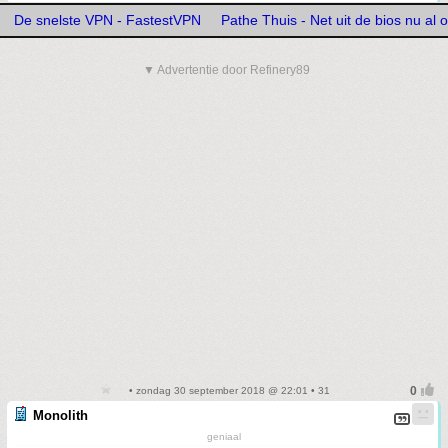
De snelste VPN - FastestVPN
Pathe Thuis - Net uit de bios nu al o
▼ Advertentie door Refinery89
• zondag 30 september 2018 @ 22:01 • 31
Monolith
geniaal