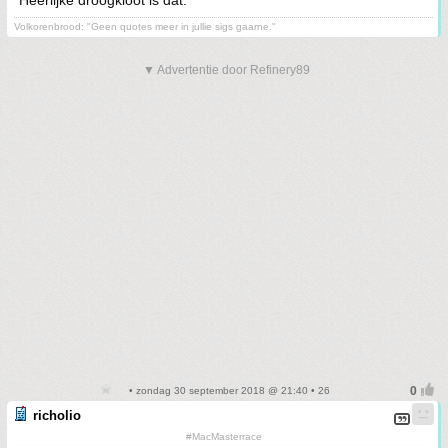
Heerlijke droogkloot is dat.
Volkorenbrood: "Geen quotes meer in jullie sigs gaarne."
▼ Advertentie door Refinery89
• zondag 30 september 2018 @ 21:40 • 26
richolio
#MacMasterrace