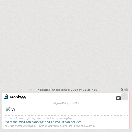
• zondag 30 september 2018 @ 21:28 • 18
monkyyy
Myers-Briggs: INTJ
You can learn anything, the secret lies in discipline.
"What the mind can conceive and believe, it can achieve"
You will make mistakes. Forgive yourself. Move on. Start rebuilding.