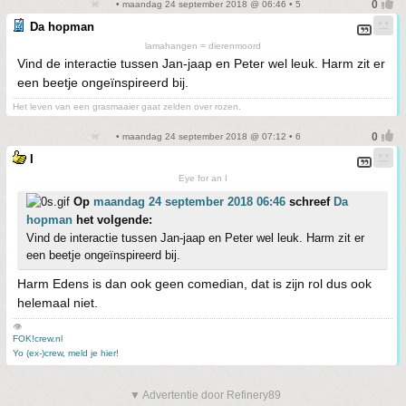
• maandag 24 september 2018 @ 06:46 • 5
Da hopman
lamahangen = dierenmoord
Vind de interactie tussen Jan-jaap en Peter wel leuk. Harm zit er
een beetje ongeïnspireerd bij.
Het leven van een grasmaaier gaat zelden over rozen.
• maandag 24 september 2018 @ 07:12 • 6
I
Eye for an I
Op
maandag 24 september 2018 06:46
schreef
Da
hopman
het volgende:
Vind de interactie tussen Jan-jaap en Peter wel leuk. Harm zit er
een beetje ongeïnspireerd bij.
Harm Edens is dan ook geen comedian, dat is zijn rol dus ook
helemaal niet.
👁
FOK!crew.nl
Yo (ex-)crew, meld je hier!
▼ Advertentie door Refinery89