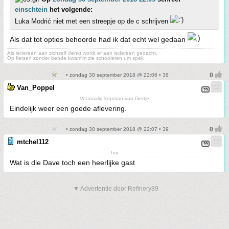
einschtein
het volgende:
Luka Modrić niet met een streepje op de c schrijven
Als dat tot opties behoorde had ik dat echt wel gedaan
Als iedereen aan zichzelf denkt wordt er aan iedereen gedacht.
Op fietsen zonder bende kwam'm zie schooieren um spek
• zondag 30 september 2018 @ 22:06 • 38
Van_Poppel
Voormalig kopman van Gertje
Eindelijk weer een goede aflevering.
• zondag 30 september 2018 @ 22:07 • 39
mtchel112
hoi
Wat is die Dave toch een heerlijke gast
▼ Advertentie door Refinery89