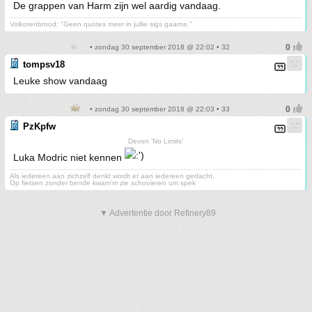
De grappen van Harm zijn wel aardig vandaag.
Volkorenbrood: "Geen quotes meer in jullie sigs gaarne."
• zondag 30 september 2018 @ 22:02 • 32
tompsv18
Leuke show vandaag
• zondag 30 september 2018 @ 22:03 • 33
PzKpfw
Devon 'No Limits'
Luka Modric niet kennen
Als iedereen aan zichzelf denkt wordt er aan iedereen gedacht.
Op fietsen zonder bende kwam'm zie schooieren um spek
▼ Advertentie door Refinery89