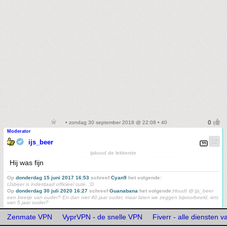
• zondag 30 september 2018 @ 22:08 • 40
Moderator
ijs_beer
ijskoud de lekkerste
Hij was fijn
Op
donderdag 15 juni 2017 16:53
schreef
Cyan9
het volgende:
IJsbeer is inderdaad officieel cute. :D
Op
donderdag 30 juli 2020 16:27
schreef
Guanabana
het volgende:
Houdt @:ijs_beer
een beetje van ouder? En dan niet 40 jaar ouder, maar laten we zeggen bijvoorbeeld, iets
van 5 jaar ouder?
Zenmate VPN
VyprVPN - de snelle VPN
Fiverr - alle diensten v