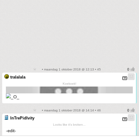
• maandag 1 oktober 2018 @ 12:13 • 45
tralalala
Koekoek!
• maandag 1 oktober 2018 @ 14:14 • 46
InTrePidIvity
Looks like it's broken...
-edit-
Verkeerde topic!