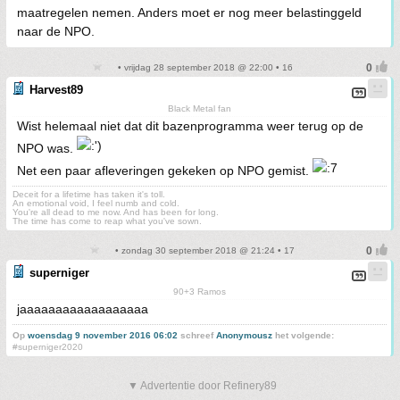
maatregelen nemen. Anders moet er nog meer belastinggeld
naar de NPO.
• vrijdag 28 september 2018 @ 22:00 • 16
Harvest89
Black Metal fan
Wist helemaal niet dat dit bazenprogramma weer terug op de
NPO was.
Net een paar afleveringen gekeken op NPO gemist.
Deceit for a lifetime has taken it's toll.
An emotional void, I feel numb and cold.
You're all dead to me now. And has been for long.
The time has come to reap what you've sown.
• zondag 30 september 2018 @ 21:24 • 17
superniger
90+3 Ramos
jaaaaaaaaaaaaaaaaaa
Op
woensdag 9 november 2016 06:02
schreef
Anonymousz
het volgende:
#superniger2020
▼ Advertentie door Refinery89