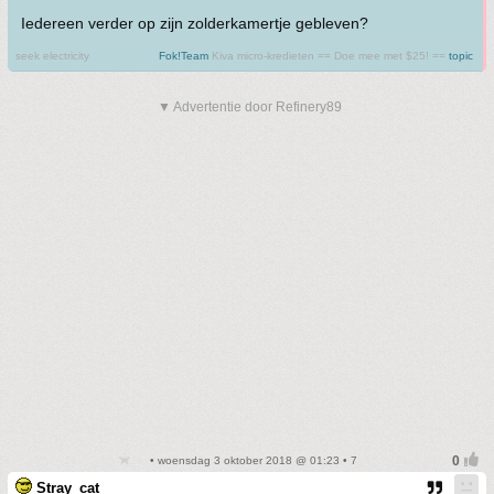
Iedereen verder op zijn zolderkamertje gebleven?
seek electricity
Fok!Team
Kiva micro-kredieten == Doe mee met $25! ==
topic
▼ Advertentie door Refinery89
• woensdag 3 oktober 2018 @ 01:23 • 7
Stray_cat