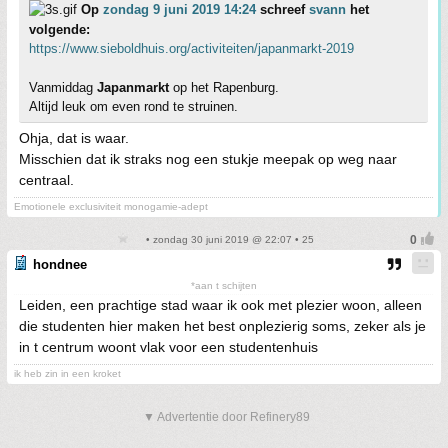
Op
zondag 9 juni 2019 14:24
schreef
svann
het
volgende:
https://www.sieboldhuis.org/activiteiten/japanmarkt-2019
Vanmiddag
Japanmarkt
op het Rapenburg.
Altijd leuk om even rond te struinen.
Ohja, dat is waar.
Misschien dat ik straks nog een stukje meepak op weg naar
centraal.
Emotionele exclusiviteit monogamie-adept
• zondag 30 juni 2019 @ 22:07 • 25
hondnee
*aan t schijten
Leiden, een prachtige stad waar ik ook met plezier woon, alleen
die studenten hier maken het best onplezierig soms, zeker als je
in t centrum woont vlak voor een studentenhuis
ik heb zin in een kroket
▼ Advertentie door Refinery89