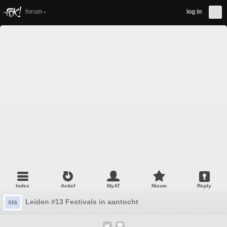
forum
log in
Index
Actief
MyAT
Nieuw
Reply
Leiden #13 Festivals in aantocht
sta