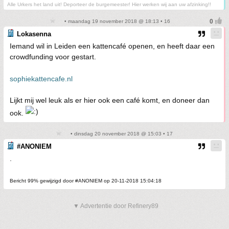
Alle Urkers het land uit! Deporteer de burgemeester! Hier werken wij aan uw afzinking!!
• maandag 19 november 2018 @ 18:13 • 16
Lokasenna
Iemand wil in Leiden een kattencafé openen, en heeft daar een
crowdfunding voor gestart.
sophiekattencafe.nl
Lijkt mij wel leuk als er hier ook een café komt, en doneer dan
ook.
• dinsdag 20 november 2018 @ 15:03 • 17
#ANONIEM
.
Bericht 99% gewijzigd door #ANONIEM op 20-11-2018 15:04:18
▼ Advertentie door Refinery89