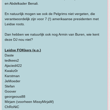
en Abdelkader Benali.
En natuurlijk mogen we ook de Pelgrims niet vergeten, die
verantwoordelijk zijn voor 7 (!) amerikaanse presidenten met
Leidse roots.
Dan hebben we natuurlijk ook nog Armin van Buren, wie kent
deze DJ nou niet?
Leidse FOKkers (e.o.)
Daste
tedkees2
Ajacied422
Kwakz0r
Karstman
JeMoeder
Stefan
Goover
georgeous88
Mirjam (voorheen MissyMirjaM)
ChRoNiC