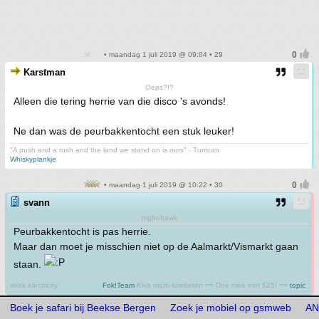
• maandag 1 juli 2019 @ 09:04 • 29
Karstman
Oeps?!?
Alleen die tering herrie van die disco 's avonds!
Ne dan was de peurbakkentocht een stuk leuker!
"A push and a rush and the land we stand on is ours" - Turrican
Whiskyplankje
• maandag 1 juli 2019 @ 10:22 • 30
svann
night-hawk
Peurbakkentocht is pas herrie.
Maar dan moet je misschien niet op de Aalmarkt/Vismarkt gaan
staan.
seek electricity
Fok!Team
Kiva micro-kredieten == Doe mee met $25! ==
topic
Boek je safari bij Beekse Bergen
Zoek je mobiel op gsmweb
AN