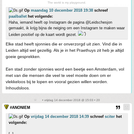
The world is my playground.
Op
maandag 10 december 2018 19:38
schreef
paalballet
het volgende:
Haha, iemand heeft op Instagram de pagina @Leidschesjon
gemaakt, ik krijg bijna de neiging om een Instagram te maken waar
Leiden positief op de kaart wordt gezet.
Elke stad heeft sjonnies die er onverzorgd uit zien. Vind die in
Leiden altijd wel gezellig. Als je in het Praethuys zit heb je altijd
goeie gesprekken.
Een stad zonder sjonnies word een beetje een Amsterdam, vol
met van die mensen die veel te veel moeite doen om er
vlekkeloos bij te lopen en vooral gezien willen worden.
Inhoudsloos.
• vrijdag 14 december 2018 @ 15:03 • 20
#ANONIEM
Op
vrijdag 14 december 2018 14:39
schreef
sciter
het
volgende:
[..]