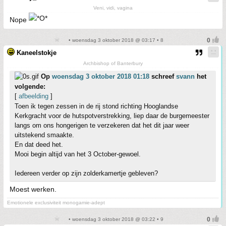
Veni, vidi, vagina
Nope
• woensdag 3 oktober 2018 @ 03:17 • 8
Kaneelstokje
Archbishop of Banterbury
Op
woensdag 3 oktober 2018 01:18
schreef
svann
het
volgende:
[
afbeelding
]
Toen ik tegen zessen in de rij stond richting Hooglandse
Kerkgracht voor de hutspotverstrekking, liep daar de burgemeester
langs om ons hongerigen te verzekeren dat het dit jaar weer
uitstekend smaakte.
En dat deed het.
Mooi begin altijd van het 3 October-gewoel.
Iedereen verder op zijn zolderkamertje gebleven?
Moest werken.
Emotionele exclusiviteit monogamie-adept
• woensdag 3 oktober 2018 @ 03:22 • 9