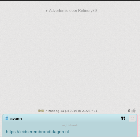
▼ Advertentie door Refinery89
• zondag 14 juli 2019 @ 21:28 • 31
svann
night-hawk
https://leidserembrandtdagen.nl