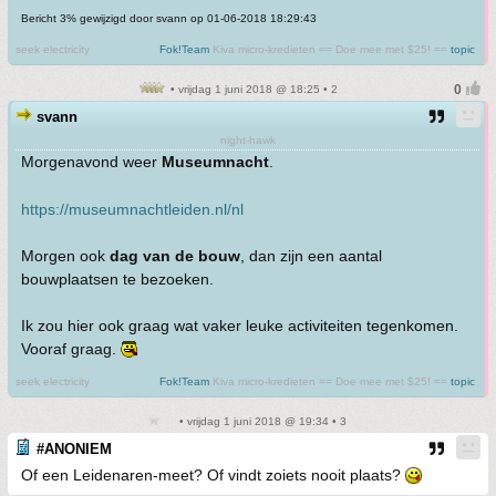
Bericht 3% gewijzigd door svann op 01-06-2018 18:29:43
seek electricity
Fok!Team
Kiva micro-kredieten == Doe mee met $25! ==
topic
• vrijdag 1 juni 2018 @ 18:25 • 2
svann
night-hawk
Morgenavond weer
Museumnacht
.
https://museumnachtleiden.nl/nl
Morgen ook
dag van de bouw
, dan zijn een aantal
bouwplaatsen te bezoeken.
Ik zou hier ook graag wat vaker leuke activiteiten tegenkomen.
Vooraf graag.
seek electricity
Fok!Team
Kiva micro-kredieten == Doe mee met $25! ==
topic
• vrijdag 1 juni 2018 @ 19:34 • 3
#ANONIEM
Of een Leidenaren-meet? Of vindt zoiets nooit plaats?