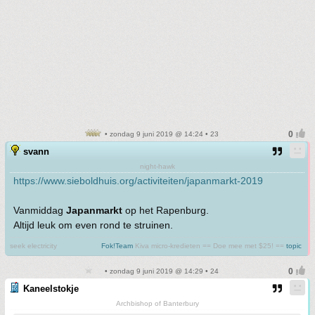
• zondag 9 juni 2019 @ 14:24 • 23
svann
night-hawk
https://www.sieboldhuis.org/activiteiten/japanmarkt-2019
Vanmiddag
Japanmarkt
op het Rapenburg.
Altijd leuk om even rond te struinen.
seek electricity
Fok!Team
Kiva micro-kredieten == Doe mee met $25! ==
topic
• zondag 9 juni 2019 @ 14:29 • 24
Kaneelstokje
Archbishop of Banterbury