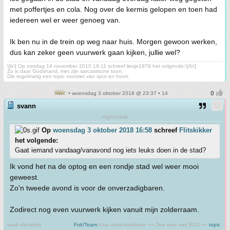
met poffertjes en cola. Nog over de kermis gelopen en toen had
iedereen wel er weer genoeg van.
Ik ben nu in de trein op weg naar huis. Morgen gewoon werken,
dus kan zeker geen vuurwerk gaan kijken, jullie wel?
\[b\] Op zondag 14 november 2010 18:11 schreef liesje1979 het volgende:\[/b\]
Zo is daar Godshand, met zijn sarcastische toon,
Die regelmatig een topic voorziet van spot en hoon.
• woensdag 3 oktober 2018 @ 23:37 • 14
svann
night-hawk
Op
woensdag 3 oktober 2018 16:58
schreef
Flitskikker
het volgende:
Gaat iemand vandaag/vanavond nog iets leuks doen in de stad?
Ik vond het na de optog en een rondje stad wel weer mooi
geweest.
Zo'n tweede avond is voor de onverzadigbaren.
Zodirect nog even vuurwerk kijken vanuit mijn zolderraam.
seek electricity
Fok!Team
Kiva micro-kredieten == Doe mee met $25! ==
topic