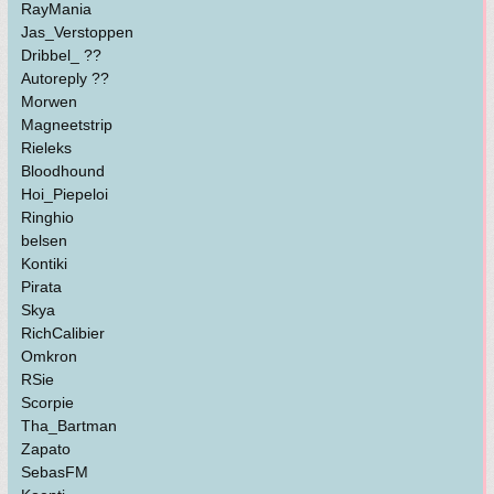
RayMania
Jas_Verstoppen
Dribbel_ ??
Autoreply ??
Morwen
Magneetstrip
Rieleks
Bloodhound
Hoi_Piepeloi
Ringhio
belsen
Kontiki
Pirata
Skya
RichCalibier
Omkron
RSie
Scorpie
Tha_Bartman
Zapato
SebasFM