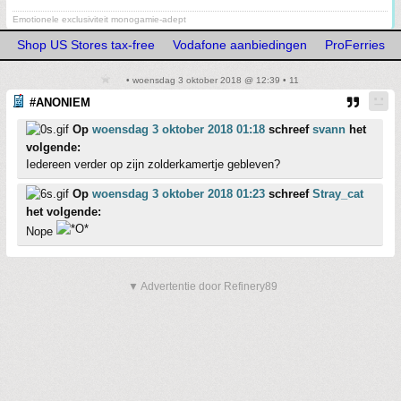
Emotionele exclusiviteit monogamie-adept
Shop US Stores tax-free
Vodafone aanbiedingen
ProFerries
• woensdag 3 oktober 2018 @ 12:39 • 11
#ANONIEM
Op
woensdag 3 oktober 2018 01:18
schreef
svann
het
volgende:
Iedereen verder op zijn zolderkamertje gebleven?
Op
woensdag 3 oktober 2018 01:23
schreef
Stray_cat
het volgende:
Nope
▼ Advertentie door Refinery89