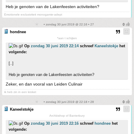
Heb je genoten van de Lakenfeesten activiteiten?
Emotionele exclusiviteit monogamie-adept
• zondag 30 juni 2019 @ 22:16 • 27
hondnee
*aan t schijten
Op
zondag 30 juni 2019 22:14
schreef
Kaneelstokje
het
volgende:
[..]
Heb je genoten van de Lakenfeesten activiteiten?
Zeker, en dan vooral van Leiden Culinair
ik heb zin in een kroket
• zondag 30 juni 2019 @ 22:18 • 28
Kaneelstokje
Archbishop of Banterbury
Op
zondag 30 juni 2019 22:16
schreef
hondnee
het
volgende: