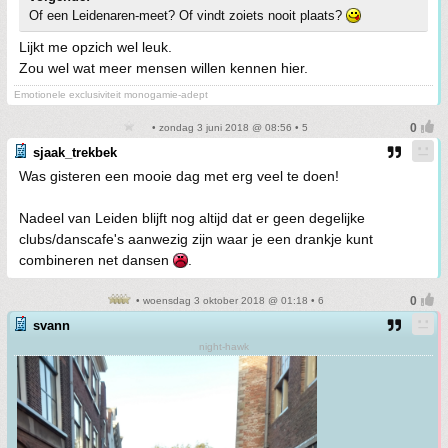
Of een Leidenaren-meet? Of vindt zoiets nooit plaats?
Lijkt me opzich wel leuk.
Zou wel wat meer mensen willen kennen hier.
Emotionele exclusiviteit monogamie-adept
• zondag 3 juni 2018 @ 08:56 • 5
sjaak_trekbek
Was gisteren een mooie dag met erg veel te doen!
Nadeel van Leiden blijft nog altijd dat er geen degelijke
clubs/danscafe's aanwezig zijn waar je een drankje kunt
combineren net dansen
.
• woensdag 3 oktober 2018 @ 01:18 • 6
svann
night-hawk