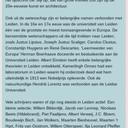
het tijdschrift De Stijl op, dat van grote invloed zou zijn op de
20e-eeuwse kunst en architectuur.
Ook uit de wetenschap zijn er belangrijke namen verbonden met
Leiden. In de 16e en 17e eeuw was de universiteit van Leiden
één van de grootste en meest toonaangevende in Europa. De
beroemdste wetenschappers uit die tijd trokken naar Leiden,
zoals Justus Lipsius, Joseph Justus Scaliger, Carolus Clusius,
Constantijn Huygens en René Descartes. 'Leermeester van
Europa' Herman Boerhaave doceerde en bestudeerde aan de
Universiteit Leiden. Albert Einstein heeft enkele belangrijke
theorieën in Leiden ontwikkeld, Kamerlingh Onnes had een
laboratorium in Leiden waarin hij onderzoek deed wat hem
uiteindelijk in 1913 een Nobelprijs opleverde. Ook de
natuurkundige Hendrik Lorentz was verbonden aan de Leidse
Universiteit.
Vele schrijvers waren of zijn nog steeds in Leiden actief. Een
kleine selectie; Willem Bilderdijk, Jacob van Lennep, Nicolaas
Beets (Hildebrand), Piet Paaltjens, Albert Verweij, J.C. Bloem,
Boudewijn Büch, Jan Wolkers, Maarten Biesheuvel, Maarten 't
Hart, Frits van Oostrom, Willem Otterspeer, Ilja Leonard Pfeiffer