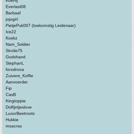
Koentj
Everlast08
Barbaaf
jojogirl
PietjePuk007 (toekomstig Leidenaar)
Ice22
Koekz
Nam_Soldier
Strolie75
Godshand
StephanL
forodrova
Zuivere_Koffie
Aanvoerder
Fip
CasB
Kingtoppie
Dolfijntjeslove
LuxorBeetroots
Hukkie
msacras