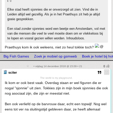
Elke stad heeft sjonnies die er onverzorgd uit zien. Vind die in
Leiden altijd wel gezellig. Als je in het Praethuys zit heb je altijd
goeie gesprekken.
Een stad zonder sjonnies word een beetje een Amsterdam, vol met
van die mensen die veel te veel moeite doen om er vlekkeloos bij
te lopen en vooral gezien willen worden. Inhoudsloos.
Praethuys kom ik ook weleens, niet zo heul tokkie toch?
Big Fish Games
Zoek je mobiel op gsmweb
Boek je hotel bij h
• vrijdag 14 december 2018 @ 15:09 • 21
sciter
The world is my playground.
Ik kom er ook best vaak. Overdag staan er wel figuren die er
nogal "sjonnie" uit zien. Tokkies zijn in mijn boek sjonnies die ook
nog asociaal zijn, die zijn er meestal niet.
Ben ook verliefd op de barvrouw daar, echt een topwijf. Nog wel
eens tot ver na sluitingstijd gebleven daar, ze heeft allemaal