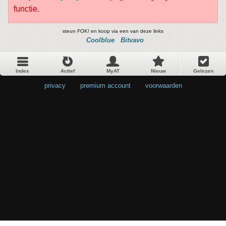
functie.
steun FOK! en koop via een van deze links
Coolblue
Bitvavo
Index
Actief
MyAT
Nieuw
Gelezen
privacy
•
premium account
•
voorwaarden