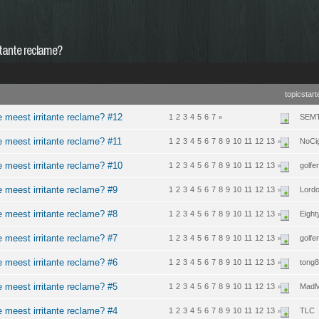
itante reclame?
topicstart
 meest irritante reclame? #12
1
2
3
4
5
6
7
SEM
»
 meest irritante reclame? #11
1
2
3
4
5
6
7
8
9
10
11
12
13
NoCi
»
 meest irritante reclame? #10
1
2
3
4
5
6
7
8
9
10
11
12
13
golfer
»
 meest irritante reclame? #9
1
2
3
4
5
6
7
8
9
10
11
12
13
Lord
»
 meest irritante reclame? #8
1
2
3
4
5
6
7
8
9
10
11
12
13
Eight
»
 meest irritante reclame? #7
1
2
3
4
5
6
7
8
9
10
11
12
13
golfer
»
 meest irritante reclame? #6
1
2
3
4
5
6
7
8
9
10
11
12
13
tong
»
 meest irritante reclame? #5
1
2
3
4
5
6
7
8
9
10
11
12
13
MadM
»
 meest irritante reclame? #4
1
2
3
4
5
6
7
8
9
10
11
12
13
TLC
»