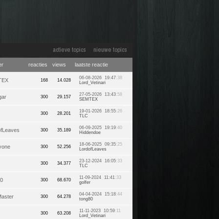
actieve topics
nieuwe topics
er
reacties
views
laatste reactie
06-08-2026 19:47
:38
TEX
168
14.028
Lord_Vetinari
27-05-2026 13:43
:58
gar
300
29.157
SEMTEX
19-01-2026 18:55
:26
300
28.201
TLC
06-09-2025 19:19
:40
ofLeaves
300
35.189
Hiddendoe
18-06-2025 09:35
:25
yone
300
52.256
LordofLeaves
23-12-2024 16:05
:33
300
34.377
TLC
11-09-2024 11:41
:33
80
300
68.670
golfer
04-04-2024 15:18
:44
aster
300
64.278
tong80
11-11-2023 10:59
:11
300
63.208
Lord_Vetinari