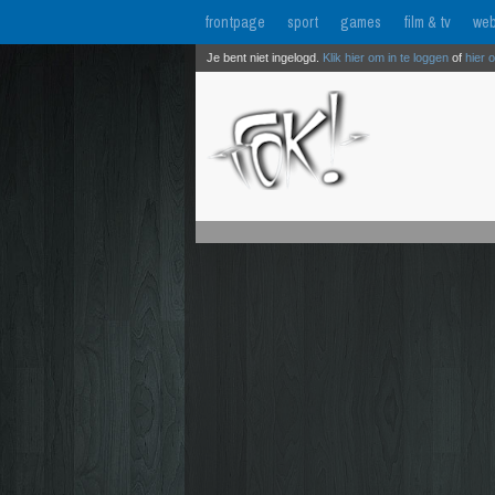
frontpage
sport
games
film & tv
web
Je bent niet ingelogd.
Klik hier om in te loggen
of
hier 