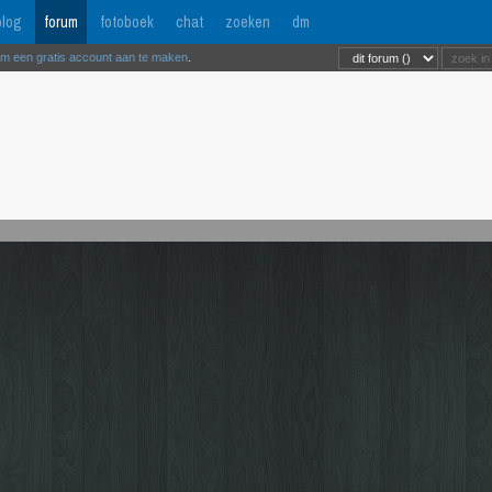
log
forum
fotoboek
chat
zoeken
dm
om een gratis account aan te maken
.