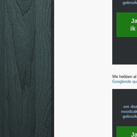
gebruik
J
ik
We hebben al 
Googlende qu
om dez
noodzake
gebruik
J