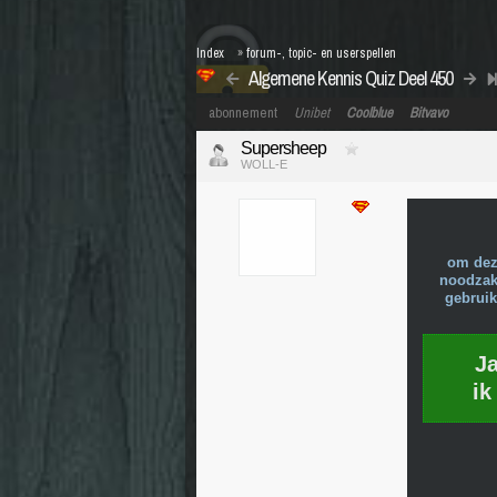
Index
»
forum-, topic- en userspellen
Algemene Kennis Quiz Deel 450
abonnement
Unibet
Coolblue
Bitvavo
Supersheep
WOLL-E
om dez
noodzake
gebruik
J
ik