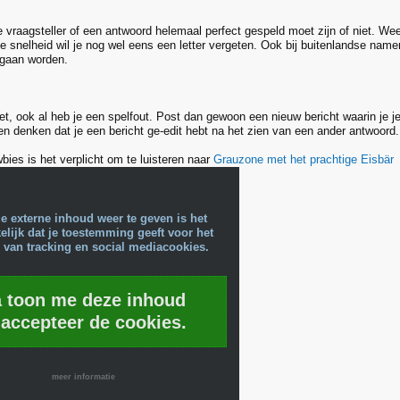
 vraagsteller of een antwoord helemaal perfect gespeld moet zijn of niet. Wees
 de snelheid wil je nog wel eens een letter vergeten. Ook bij buitenlandse na
egaan worden.
iet, ook al heb je een spelfout. Post dan gewoon een nieuw bericht waarin je 
 denken dat je een bericht ge-edit hebt na het zien van een ander antwoord.
ies is het verplicht om te luisteren naar
Grauzone met het prachtige Eisbär
e externe inhoud weer te geven is het
lijk dat je toestemming geeft voor het
 van tracking en social mediacookies.
a toon me deze inhoud
 accepteer de cookies.
meer informatie