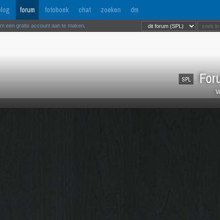
log
forum
fotoboek
chat
zoeken
dm
om een gratis account aan te maken
.
Foru
SPL
V