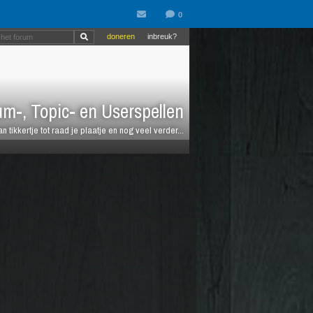
doneren
inbreuk?
m-, Topic- en Userspellen
an tikkertje tot raad je plaatje en nog veel verder...