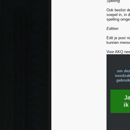
Spelling
Ook beslist de
soepel in, in
spelling omg
Editten
Edit je post n
kunnen mensen
Voor AKQ newb
om dez
noodzake
gebruik
J
ik