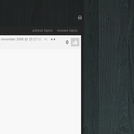
actieve topics
nieuwe topics
24 november 2006 @ 15:17
:02
#1