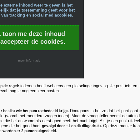
e externe inhoud weer te geven is het
lijk dat je toestemming geeft voor het
 van tracking en social mediacookies.
a toon me deze inhoud
 accepteer de cookies.
meer informatie
iedereen heeft wel eens een plotselinge ingeving. Je post iets en 
p de regel:
 geval mag je nog een keer posten.
Doorgaans is het zo dat het punt gaat 
r beslist wie het punt toebedeeld krijgt.
t (vooral met meerdere vragen ineen). Maar de vraagsteller neemt de uiteinde
e die het antwoord als eerst goed heeft het punt krijgt. Als je een punt uitdee
gene die het goed had,
Op deze manier kan 
gevolgd door +1 en dit dikgedrukt.
ic worden er 2 punten uitgedeeld.