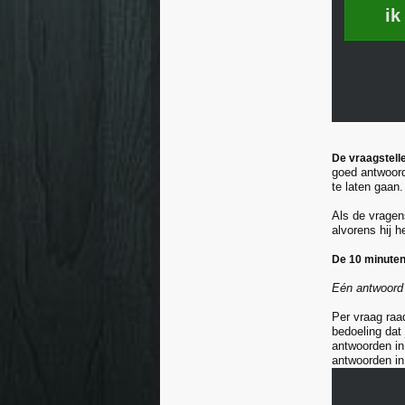
ik
De vraagstelle
goed antwoord
te laten gaan.
Als de vragen
alvorens hij h
De 10 minuten
Eén antwoord 
Per vraag raad
bedoeling dat 
antwoorden in
antwoorden in