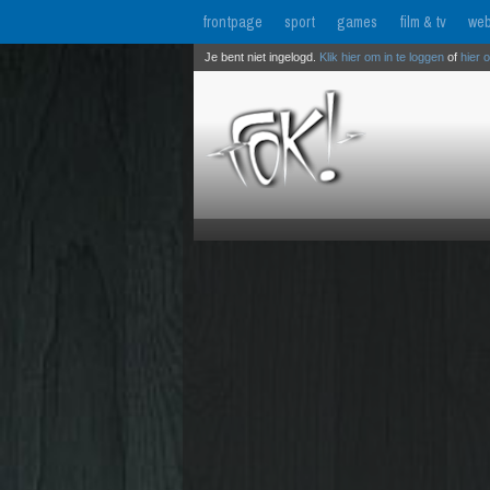
frontpage
sport
games
film & tv
web
Je bent niet ingelogd.
Klik hier om in te loggen
of
hier 