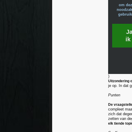
om dez
noodzake
gebruik
J
ik
)
Uitzondering o
je op. In dat
Punten
De vraagstelle
compleet maak
zich dat degen
zetten van de
elk tiende top