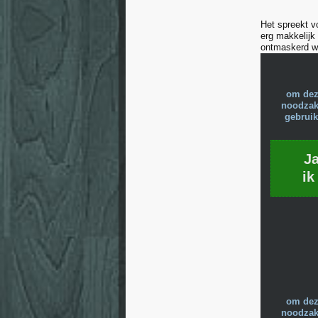
Het spreekt v
erg makkelijk 
ontmaskerd we
om dez
noodzake
gebruik
J
ik
om dez
noodzake