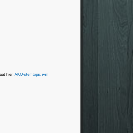
aat hier:
AKQ-stemtopic ivm