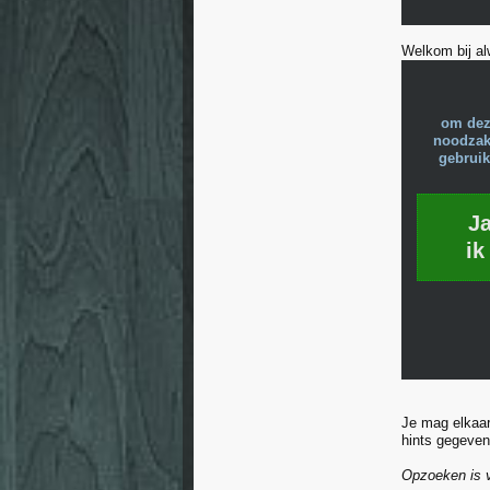
Welkom bij a
om dez
noodzake
gebruik
J
ik
Je mag elkaar 
hints gegeven
Opzoeken is 