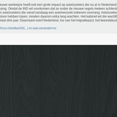
euwe werkwijze heeft ook een grote impact op asielzoekers die nu al in Nederlan
ssing. Omdat de IND wil voorkomen dat ze onder de nieuwe regels meteen achters
en asielzoekers die vanaf vandaag een asielverzoek indienen voorrang. Asielzoeker
dure hebben lopen, moeten daarom extra lang wachten. Het kabinet wil die wachtti
aal drie jaar. Daarnaast voert Nederland, los van het migratiepact, het tweestatusst
//nos.nl/artikel/26(...)-in-wat-verandert-er