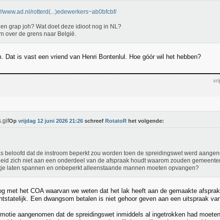
://www.ad.nl/rotterd(...)edewerkers~ab0bfcbf/
en grap joh? Wat doet deze idioot nog in NL?
m over de grens naar België.
. Dat is vast een vriend van Henri Bontenlul. Hoe góór wil het hebben?
vr
Op
vrijdag 12 juni 2026 21:26
schreef
RotatoR
het volgende:
s beloofd dat de instroom beperkt zou worden toen de spreidingswet werd aangen
eid zich niet aan een onderdeel van de afspraak houdt waarom zouden gemeenten
tje laten spannen en onbeperkt alleenstaande mannen moeten opvangen?
g met het COA waarvan we weten dat het lak heeft aan de gemaakte afsprake
echtstatelijk. Een dwangsom betalen is niet gehoor geven aan een uitspraak va
 motie aangenomen dat de spreidingswet inmiddels al ingetrokken had moeten