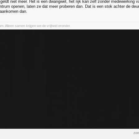
geldt niet meer. Het is een dwangwet, het rijk kan zelf zonder medewerking
trum openen, laten ze dat meer proberen dan. Dat is een stok achter de deur
 aankomen dan.
. Alleen samen krijgen we de vrijheid eronder.
zon