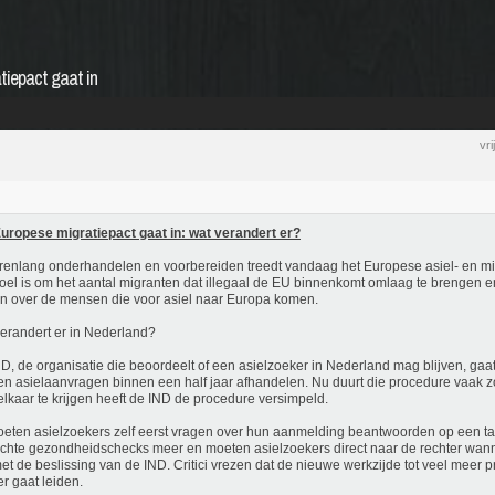
tiepact gaat in
vr
uropese migratiepact gaat in: wat verandert er?
renlang onderhandelen en voorbereiden treedt vandaag het Europese asiel- en mig
oel is om het aantal migranten dat illegaal de EU binnenkomt omlaag te brengen e
en over de mensen die voor asiel naar Europa komen.
erandert er in Nederland?
D, de organisatie die beoordeelt of een asielzoeker in Nederland mag blijven, gaat
n asielaanvragen binnen een half jaar afhandelen. Nu duurt die procedure vaak zo
elkaar te krijgen heeft de IND de procedure versimpeld.
eten asielzoekers zelf eerst vragen over hun aanmelding beantwoorden op een tab
ichte gezondheidschecks meer en moeten asielzoekers direct naar de rechter wann
met de beslissing van de IND. Critici vrezen dat de nieuwe werkzijde tot veel meer 
er gaat leiden.