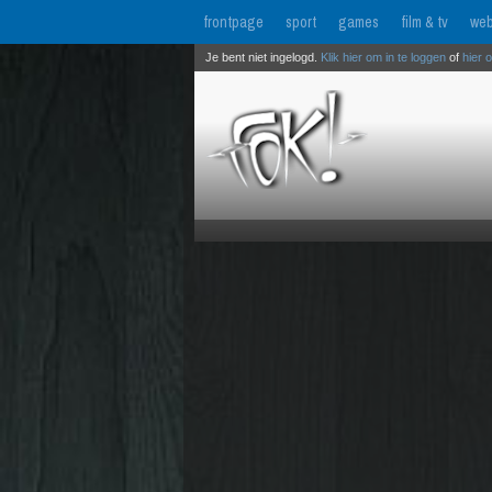
frontpage
sport
games
film & tv
web
Je bent niet ingelogd.
Klik hier om in te loggen
of
hier 