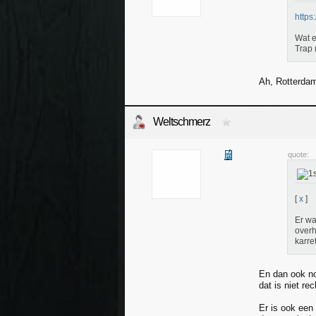
https
Wat e
Trap 
Ah, Rotterdam
Weltschmerz
quote:
[
x
]
Er wa
overh
karre
En dan ook no
dat is niet r
Er is ook een