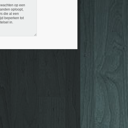
d wachten op een
tanden oploopt,
s die al een
jd beperken tot
elsel in.