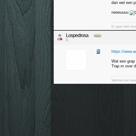
dan wel een pa
neeeuuuu
Er gaat niets bov
Lospedrosa
$
https://www.ad
Wat een grap 
Trap m over d
Vakman pur san