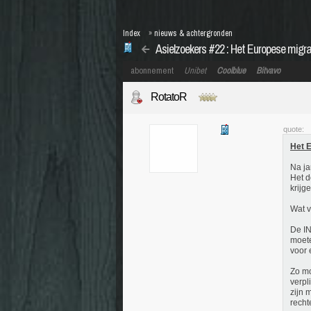
Index
»
nieuws & achtergronden
Asielzoekers #22 : Het Europese migra
abonnement
Unibet
Coolblue
Bitvavo
RotatoR
quote:
Het E
Na ja
Het d
krijg
Wat v
De IN
moete
voor 
Zo mo
verpl
zijn 
recht