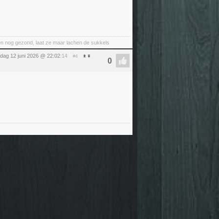
nt en nog gezond, laat ze maar lachen de sukkels
ijdag 12 juni 2026 @ 22:02
:14
#4