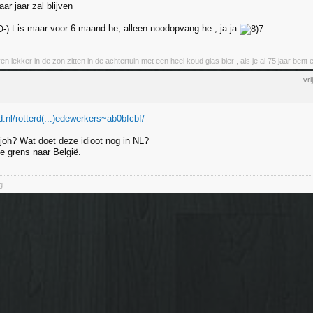
ar jaar zal blijven
t is maar voor 6 maand he, alleen noodopvang he , ja ja
en lekker in de zon zitten in de achtertuin met een heel koud glas bier , als je al 75 jaar be
vr
.nl/rotterd(...)edewerkers~ab0bfcbf/
joh? Wat doet deze idioot nog in NL?
e grens naar België.
g