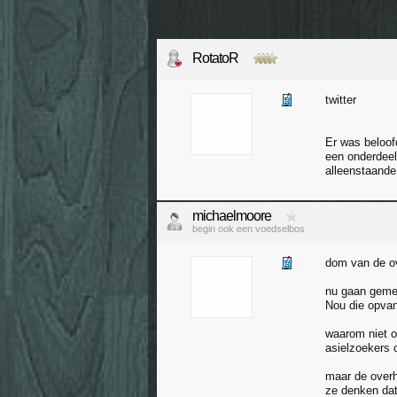
RotatoR
twitter
Er was beloof
een onderdeel
alleenstaand
michaelmoore
begin ook een voedselbos
dom van de o
nu gaan geme
Nou die opvan
waarom niet o
asielzoekers
maar de overhe
ze denken dat