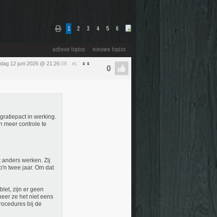
1
2
3
4
5
6
actieve topics
nieuwe topics
ijdag 12 juni 2026 @ 21:26
:08
#1
ratiepact in werking.
n meer controle te
 anders werken. Zij
'n twee jaar. Om dat
let, zijn er geen
eer ze het niet eens
procedures bij de