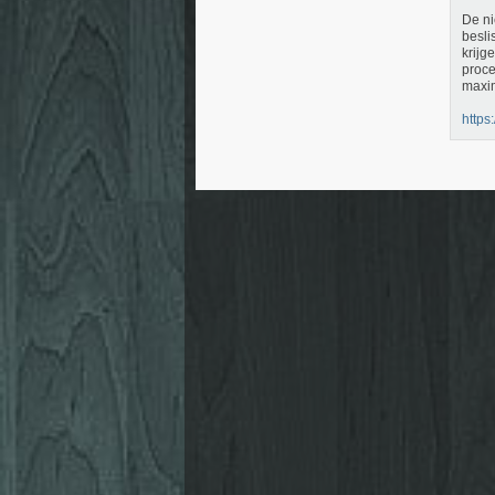
De ni
besli
krijg
proce
maxim
https: