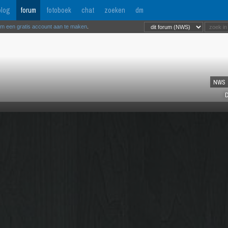
log
forum
fotoboek
chat
zoeken
dm
om een gratis account aan te maken
.
NWS
D