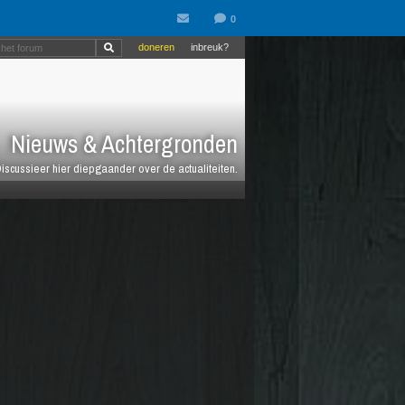
doneren
inbreuk?
Nieuws & Achtergronden
iscussieer hier diepgaander over de actualiteiten.