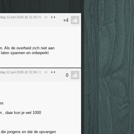
ijdag 12 juni 2026 @ 21:26
:46
#2
. Als de overheid zich niet aan
 laten spannen en onbeperkt
ijdag 12 juni 2026 @ 21:56
:21
#3
es
n , daar kun je wel 1000
 die jongens en dat de opvangen