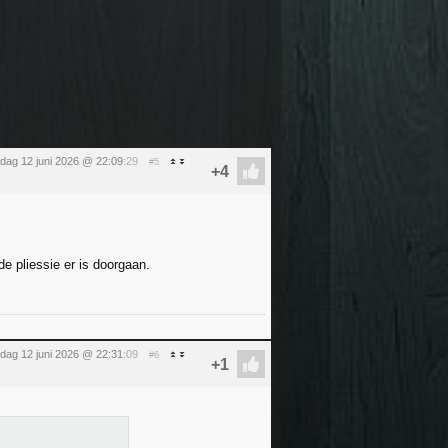
ijdag 12 juni 2026 @ 22:09
:29
#5
e pliessie er is doorgaan.
ijdag 12 juni 2026 @ 22:31
:09
#6