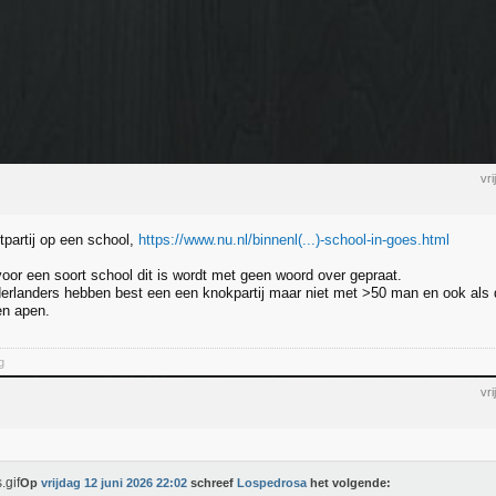
vr
partij op een school,
https://www.nu.nl/binnenl(...)-school-in-goes.html
voor een soort school dit is wordt met geen woord over gepraat.
erlanders hebben best een een knokpartij maar niet met >50 man en ook als d
en apen.
g
vr
Op
vrijdag 12 juni 2026 22:02
schreef
Lospedrosa
het volgende: