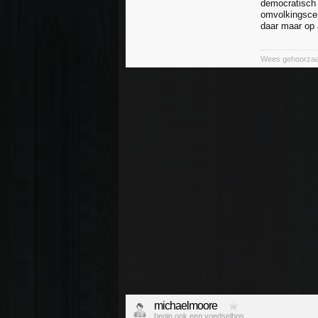
democratisch 
omvolkingscen
daar maar op
Wees gehoorzaam
michaelmoore
begin ook een voedselbos