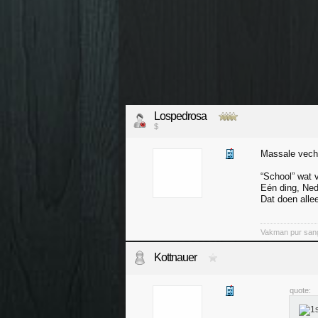
Lospedrosa
$
Massale vecht
“School” wat 
Eén ding, Ned
Dat doen alle
Vakman pur san
Kottnauer
quote: