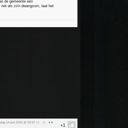
 van de gemeente een
 net als zo'n dwangsom, laat het
dag 14 juni 2026 @ 09:57
:16
#8