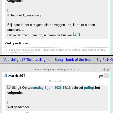
volgende:
[..]
Ik had gelijk, maar nog ...........
Blijkbaar is het niet goed als ze zeggen, joh, ik stuur nu een
ambulance.
Dat je dan zegt, nee joh, ik neem de bus wel
Wel goedkoper
No I don't want fiber in my soda. I don't want protein in my waffles. Stop adding random
shit to perfectly good food.
Voordelig uit? Ticketveiling.nl
Bunq - bank of the free
Big Fish 
• woensdag 3 juni 2026 @ 14:21 • 171
marcb1974
Dakshin Ray
Op
woensdag 3 juni 2026 14:16
schreef
pullup
het
volgende:
[..]
Wel goedkoper