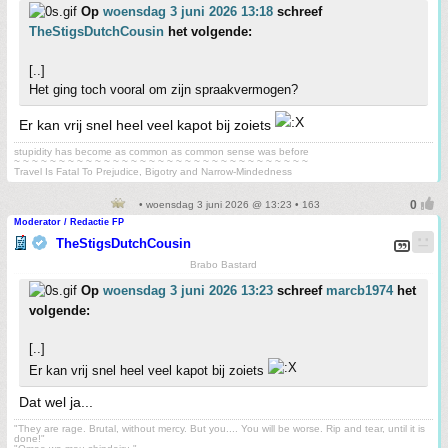
Op
woensdag 3 juni 2026 13:18
schreef
TheStigsDutchCousin
het volgende:
[..]
Het ging toch vooral om zijn spraakvermogen?
Er kan vrij snel heel veel kapot bij zoiets
stupidity has become as common as common sense was before
~ ~ ~ ~ ~ ~ ~ ~ ~ ~ ~ ~ ~ ~ ~ ~ ~ ~ ~ ~ ~ ~ ~ ~ ~ ~ ~ ~ ~ ~ ~ ~ ~
Travel Is Fatal To Prejudice, Bigotry and Narrow-Mindedness
• woensdag 3 juni 2026 @ 13:23 • 163
Moderator / Redactie FP
TheStigsDutchCousin
Brabo Bastard
Op
woensdag 3 juni 2026 13:23
schreef
marcb1974
het
volgende:
[..]
Er kan vrij snel heel veel kapot bij zoiets
Dat wel ja...
"They are rage. Brutal, without mercy. But you.... You will be worse. Rip and tear, until it is
done!"