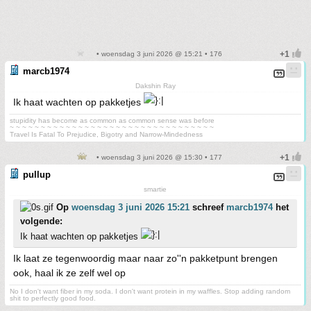
• woensdag 3 juni 2026 @ 15:21 • 176
marcb1974
Dakshin Ray
Ik haat wachten op pakketjes
stupidity has become as common as common sense was before
~ ~ ~ ~ ~ ~ ~ ~ ~ ~ ~ ~ ~ ~ ~ ~ ~ ~ ~ ~ ~ ~ ~ ~ ~ ~ ~ ~ ~ ~ ~ ~ ~
Travel Is Fatal To Prejudice, Bigotry and Narrow-Mindedness
• woensdag 3 juni 2026 @ 15:30 • 177
pullup
smartie
Op
woensdag 3 juni 2026 15:21
schreef
marcb1974
het
volgende:
Ik haat wachten op pakketjes
Ik laat ze tegenwoordig maar naar zo''n pakketpunt brengen
ook, haal ik ze zelf wel op
No I don't want fiber in my soda. I don't want protein in my waffles. Stop adding random
shit to perfectly good food.