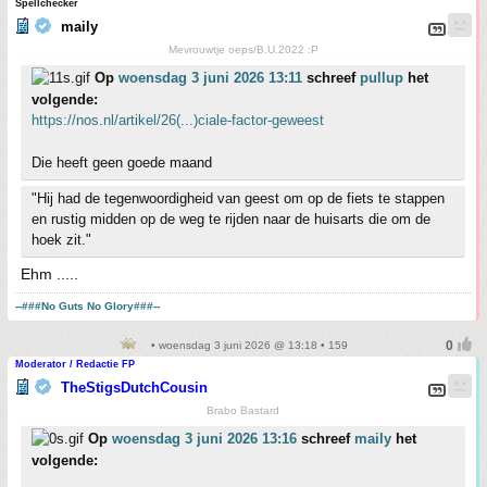
Spellchecker
maily
Mevrouwtje oeps/B.U.2022 :P
Op
woensdag 3 juni 2026 13:11
schreef
pullup
het
volgende:
https://nos.nl/artikel/26(...)ciale-factor-geweest
Die heeft geen goede maand
"Hij had de tegenwoordigheid van geest om op de fiets te stappen
en rustig midden op de weg te rijden naar de huisarts die om de
hoek zit."
Ehm .....
--###No Guts No Glory###--
• woensdag 3 juni 2026 @ 13:18 • 159
Moderator / Redactie FP
TheStigsDutchCousin
Brabo Bastard
Op
woensdag 3 juni 2026 13:16
schreef
maily
het
volgende: