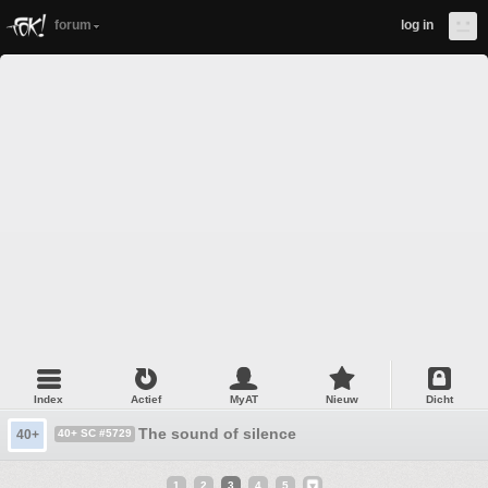
forum
log in
Index
Actief
MyAT
Nieuw
Dicht
The sound of silence
40+
40+ SC #5729
1
2
3
4
5