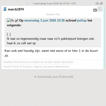
• woensdag 3 juni 2026 @ 15:33 • 178
marcb1974
Dakshin Ray
Op
woensdag 3 juni 2026 15:30
schreef
pullup
het
volgende:
[..]
Ik laat ze tegenwoordig maar naar zo''n pakketpunt brengen ook,
haal ik ze zelf wel op
Kan ook wel handig zijn, weet niet eens of er hier 1 in de buurt
zit.
stupidity has become as common as common sense was before
~ ~ ~ ~ ~ ~ ~ ~ ~ ~ ~ ~ ~ ~ ~ ~ ~ ~ ~ ~ ~ ~ ~ ~ ~ ~ ~ ~ ~ ~ ~ ~ ~
Travel Is Fatal To Prejudice, Bigotry and Narrow-Mindedness
▼ Advertentie door Refinery89