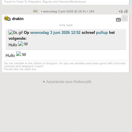
Travel Is Fatal To Prejudice, Bigotry and Narrow-Mindedness
• woensdag 3 juni 2026 @ 16:31 • 183
drakin
vurig typje
Op
woensdag 3 juni 2026 12:52
schreef
pullup
het
volgende:
Hullo
Hullo
Do not meddle in the affairs of dragons, for you are lickable and taste good with chocolat,
caramel and whipped cream!
Freaks like me drink tea
▼ Advertentie door Refinery89