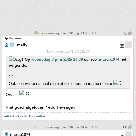
• woensdag 3 juni 2026 @ 13:40 • 168
Spellchecker
maily
Mevrouwtje oeps/B.U.2022 :P
Op
woensdag 3 juni 2026 13:39
schreef
marcb1974
het
volgende:
[..]
Ook nog wel eens heel erg niet geluisterd naar artsen enzo
Ow ....
Niet goed afgelopen? #durftevragen.
--###No Guts No Glory###--
• woensdag 3 juni 2026 @ 13:42 • 169
marcb1974