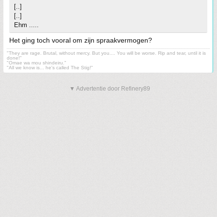
[..]
[..]
Ehm .....
Het ging toch vooral om zijn spraakvermogen?
"They are rage. Brutal, without mercy. But you.... You will be worse. Rip and tear, until it is
done!"
"Omae wa mou shindeiru."
"All we know is... he's called The Stig!"
▼ Advertentie door Refinery89