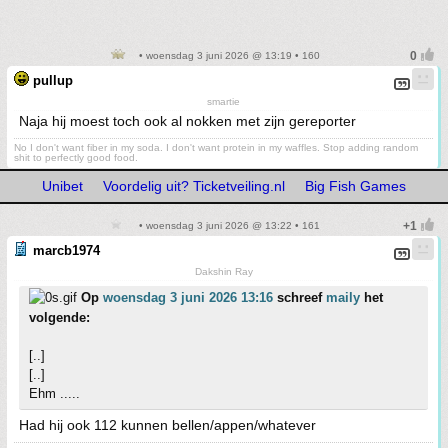
• woensdag 3 juni 2026 @ 13:19 • 160
pullup
smartie
Naja hij moest toch ook al nokken met zijn gereporter
No I don't want fiber in my soda. I don't want protein in my waffles. Stop adding random
shit to perfectly good food.
Unibet
Voordelig uit? Ticketveiling.nl
Big Fish Games
• woensdag 3 juni 2026 @ 13:22 • 161
marcb1974
Dakshin Ray
Op
woensdag 3 juni 2026 13:16
schreef
maily
het
volgende:
[..]
[..]
Ehm .....
Had hij ook 112 kunnen bellen/appen/whatever