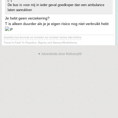
De bus is voor mij in ieder geval goedkoper dan een ambulance
laten aanrukken
Je hebt geen verzekering?
T is alleen duurder als je je eigen risico nog niet verbruikt hebt
stupidity has become as common as common sense was before
~ ~ ~ ~ ~ ~ ~ ~ ~ ~ ~ ~ ~ ~ ~ ~ ~ ~ ~ ~ ~ ~ ~ ~ ~ ~ ~ ~ ~ ~ ~ ~ ~
Travel Is Fatal To Prejudice, Bigotry and Narrow-Mindedness
▼ Advertentie door Refinery89