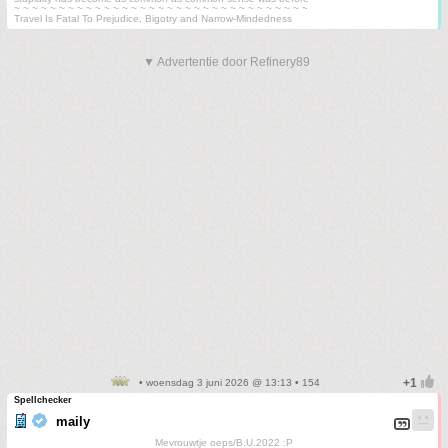
~ ~ ~ ~ ~ ~ ~ ~ ~ ~ ~ ~ ~ ~ ~ ~ ~ ~ ~ ~ ~ ~ ~ ~ ~ ~ ~ ~ ~ ~ ~ ~ ~
Travel Is Fatal To Prejudice, Bigotry and Narrow-Mindedness
▼ Advertentie door Refinery89
• woensdag 3 juni 2026 @ 13:13 • 154
Spellchecker
maily
Mevrouwtje oeps/B.U.2022 :P