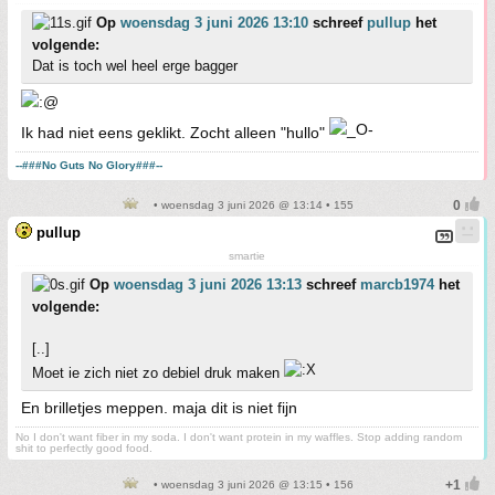
Op
woensdag 3 juni 2026 13:10
schreef
pullup
het
volgende:
Dat is toch wel heel erge bagger
Ik had niet eens geklikt. Zocht alleen "hullo"
--###No Guts No Glory###--
• woensdag 3 juni 2026 @ 13:14 • 155
pullup
smartie
Op
woensdag 3 juni 2026 13:13
schreef
marcb1974
het
volgende:
[..]
Moet ie zich niet zo debiel druk maken
En brilletjes meppen. maja dit is niet fijn
No I don't want fiber in my soda. I don't want protein in my waffles. Stop adding random
shit to perfectly good food.
• woensdag 3 juni 2026 @ 13:15 • 156