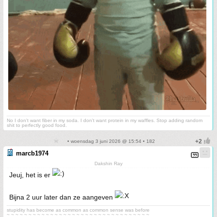
No I don't want fiber in my soda. I don't want protein in my waffles. Stop adding random
shit to perfectly good food.
• woensdag 3 juni 2026 @ 15:54 • 182
marcb1974
Dakshin Ray
Jeuj, het is er
Bijna 2 uur later dan ze aangeven
stupidity has become as common as common sense was before
~ ~ ~ ~ ~ ~ ~ ~ ~ ~ ~ ~ ~ ~ ~ ~ ~ ~ ~ ~ ~ ~ ~ ~ ~ ~ ~ ~ ~ ~ ~ ~ ~