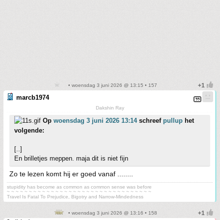
• woensdag 3 juni 2026 @ 13:15 • 157
marcb1974
Dakshin Ray
Op
woensdag 3 juni 2026 13:14
schreef
pullup
het
volgende:
[..]
En brilletjes meppen. maja dit is niet fijn
Zo te lezen komt hij er goed vanaf ........
stupidity has become as common as common sense was before
~ ~ ~ ~ ~ ~ ~ ~ ~ ~ ~ ~ ~ ~ ~ ~ ~ ~ ~ ~ ~ ~ ~ ~ ~ ~ ~ ~ ~ ~ ~ ~ ~
Travel Is Fatal To Prejudice, Bigotry and Narrow-Mindedness
• woensdag 3 juni 2026 @ 13:16 • 158