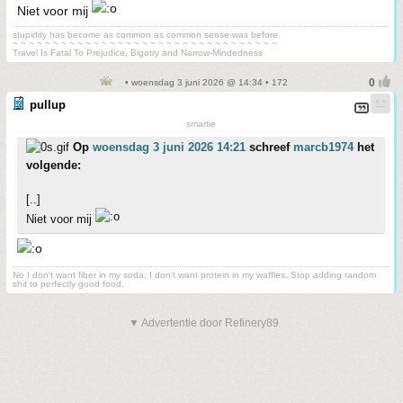
Niet voor mij
stupidity has become as common as common sense was before
~ ~ ~ ~ ~ ~ ~ ~ ~ ~ ~ ~ ~ ~ ~ ~ ~ ~ ~ ~ ~ ~ ~ ~ ~ ~ ~ ~ ~ ~ ~ ~ ~
Travel Is Fatal To Prejudice, Bigotry and Narrow-Mindedness
• woensdag 3 juni 2026 @ 14:34 • 172
pullup
smartie
Op
woensdag 3 juni 2026 14:21
schreef
marcb1974
het
volgende:
[..]
Niet voor mij
No I don't want fiber in my soda. I don't want protein in my waffles. Stop adding random
shit to perfectly good food.
▼ Advertentie door Refinery89