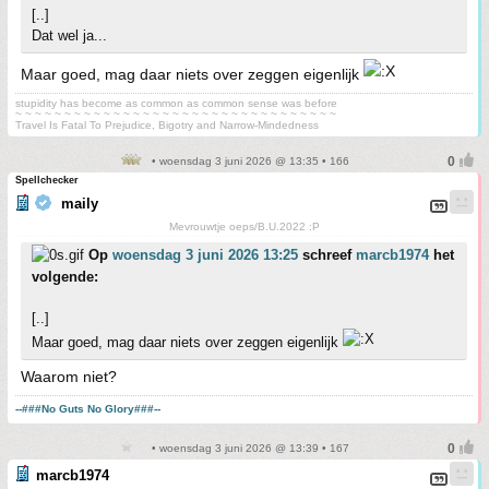
[..]
Dat wel ja...
Maar goed, mag daar niets over zeggen eigenlijk
stupidity has become as common as common sense was before
~ ~ ~ ~ ~ ~ ~ ~ ~ ~ ~ ~ ~ ~ ~ ~ ~ ~ ~ ~ ~ ~ ~ ~ ~ ~ ~ ~ ~ ~ ~ ~ ~
Travel Is Fatal To Prejudice, Bigotry and Narrow-Mindedness
• woensdag 3 juni 2026 @ 13:35 • 166
Spellchecker
maily
Mevrouwtje oeps/B.U.2022 :P
Op
woensdag 3 juni 2026 13:25
schreef
marcb1974
het
volgende:
[..]
Maar goed, mag daar niets over zeggen eigenlijk
Waarom niet?
--###No Guts No Glory###--
• woensdag 3 juni 2026 @ 13:39 • 167
marcb1974