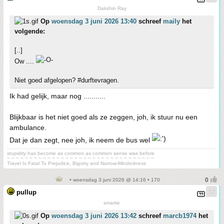
Dakshin Ray
Op
woensdag 3 juni 2026 13:40
schreef
maily
het
volgende:
[..]
Ow ....
Niet goed afgelopen? #durftevragen.
Ik had gelijk, maar nog ...........
Blijkbaar is het niet goed als ze zeggen, joh, ik stuur nu een
ambulance.
Dat je dan zegt, nee joh, ik neem de bus wel
stupidity has become as common as common sense was before
~ ~ ~ ~ ~ ~ ~ ~ ~ ~ ~ ~ ~ ~ ~ ~ ~ ~ ~ ~ ~ ~ ~ ~ ~ ~ ~ ~ ~ ~ ~ ~ ~
Travel Is Fatal To Prejudice, Bigotry and Narrow-Mindedness
• woensdag 3 juni 2026 @ 14:16 • 170
pullup
smartie
Op
woensdag 3 juni 2026 13:42
schreef
marcb1974
het