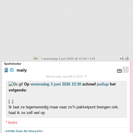
• woensdag 3 juni 2026 @ 15:34 • 179
Spellchecker
maily
Mevrouwtje oeps/B.U.2022 :P
Op
woensdag 3 juni 2026 15:30
schreef
pullup
het
volgende:
[..]
Ik laat ze tegenwoordig maar naar zo''n pakketpunt brengen ook,
haal ik ze zelf wel op
* boks
--###No Guts No Glory###--