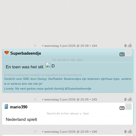
• woensdag 3 juni 2026 @ 20:39 • 184
Superbadeendje
De wereld is mijn vijver
En toen was het stil.
Actioni contrariam semper et æqualem esse reactionem
Gedicht voor SBE door Deisyy
,
DerRabbit: Badeendjes zijn iedereen zijn/haar type, anders
is er serieus iets mis met je!
Lovely: Na veel gedoe,maar gelukt dankzij @Superbadeendje
• woensdag 3 juni 2026 @ 20:45 • 185
mario390
Naomi,de echte winaar v. Jaar
Nederland spielt
• woensdag 3 juni 2026 @ 20:45 • 186