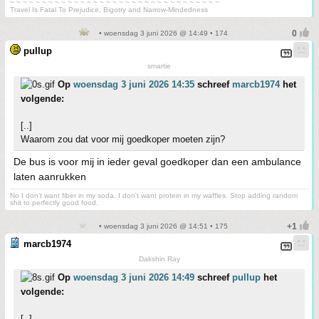
~ ~ ~ ~ ~ ~ ~ ~ ~ ~ ~ ~ ~ ~ ~ ~ ~ ~ ~ ~ ~ ~ ~ ~ ~ ~ ~ ~ ~ ~ ~ ~ ~
Travel Is Fatal To Prejudice, Bigotry and Narrow-Mindedness
• woensdag 3 juni 2026 @ 14:49 • 174
pullup
smartie
Op
woensdag 3 juni 2026 14:35
schreef
marcb1974
het
volgende:
[..]
Waarom zou dat voor mij goedkoper moeten zijn?
De bus is voor mij in ieder geval goedkoper dan een ambulance
laten aanrukken
No I don't want fiber in my soda. I don't want protein in my waffles. Stop adding random
shit to perfectly good food.
• woensdag 3 juni 2026 @ 14:51 • 175
marcb1974
Dakshin Ray
Op
woensdag 3 juni 2026 14:49
schreef
pullup
het
volgende:
[..]