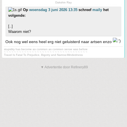
Dakshin Ray
Op
woensdag 3 juni 2026 13:35
schreef
maily
het
volgende:
[..]
Waarom niet?
Ook nog wel eens heel erg niet geluisterd naar artsen enzo
stupidity has become as common as common sense was before
~ ~ ~ ~ ~ ~ ~ ~ ~ ~ ~ ~ ~ ~ ~ ~ ~ ~ ~ ~ ~ ~ ~ ~ ~ ~ ~ ~ ~ ~ ~ ~ ~
Travel Is Fatal To Prejudice, Bigotry and Narrow-Mindedness
▼ Advertentie door Refinery89