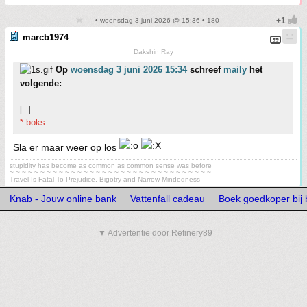
• woensdag 3 juni 2026 @ 15:36 • 180
marcb1974
Dakshin Ray
Op
woensdag 3 juni 2026 15:34
schreef
maily
het
volgende:
[..]
* boks
Sla er maar weer op los
stupidity has become as common as common sense was before
~ ~ ~ ~ ~ ~ ~ ~ ~ ~ ~ ~ ~ ~ ~ ~ ~ ~ ~ ~ ~ ~ ~ ~ ~ ~ ~ ~ ~ ~ ~ ~ ~
Travel Is Fatal To Prejudice, Bigotry and Narrow-Mindedness
Knab - Jouw online bank
Vattenfall cadeau
Boek goedkoper bij
▼ Advertentie door Refinery89