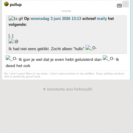
pullup
smartie
Op
woensdag 3 juni 2026 13:13
schreef
maily
het
volgende:
[..]
Ik had niet eens geklikt. Zocht alleen "hullo"
Ik gun je wel dat je even hebt geluisterd dan
Ik
deed het ook
No I don't want fiber in my soda. I don't want protein in my waffles. Stop adding random
shit to perfectly good food.
▼ Advertentie door Refinery89