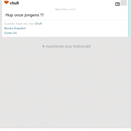
chufi
Hace frio o no?
Hup onze jongens !!!
Cuando haya sol, hay
Chufi
Musica Español
Come On
▼ Advertentie door Refinery89