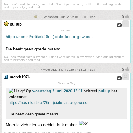
No I don't want fiber in my soda. I don't want protein in my waffles. Stop adding random
shit to perfectly good food.
• woensdag 3 juni 2026 @ 13:11 • 152
pullup
smartie
https://nos.nl/artikel/26(...)ciale-factor-geweest
Die heeft geen goede maand
No I don't want fiber in my soda. I don't want protein in my waffles. Stop adding random
shit to perfectly good food.
• woensdag 3 juni 2026 @ 13:13 • 153
marcb1974
Dakshin Ray
Op
woensdag 3 juni 2026 13:11
schreef
pullup
het
volgende:
https://nos.nl/artikel/26(...)ciale-factor-geweest
Die heeft geen goede maand
Moet ie zich niet zo debiel druk maken
stupidity has become as common as common sense was before