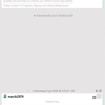
stupidity has become as common as common sense was before
~ ~ ~ ~ ~ ~ ~ ~ ~ ~ ~ ~ ~ ~ ~ ~ ~ ~ ~ ~ ~ ~ ~ ~ ~ ~ ~ ~ ~ ~ ~ ~ ~
Travel Is Fatal To Prejudice, Bigotry and Narrow-Mindedness
▼ Advertentie door Refinery89
• woensdag 3 juni 2026 @ 13:23 • 162
marcb1974
Dakshin Ray