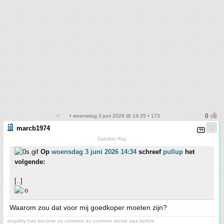
• woensdag 3 juni 2026 @ 14:35 • 173
marcb1974
Dakshin Ray
Op
woensdag 3 juni 2026 14:34
schreef
pullup
het
volgende:
[..]
Waarom zou dat voor mij goedkoper moeten zijn?
stupidity has become as common as common sense was before