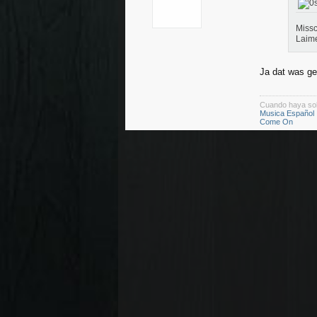
Missc
Laim
Ja dat was ge
Cuando haya so
Musica Español
Come On