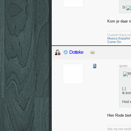
Si
Kom je daar n
Cuando haya so
Musica Español
Come On
Dotteke
quote:
[..]
Ik ko
Had w
Hier Rode bie
Wie mij niet heeft