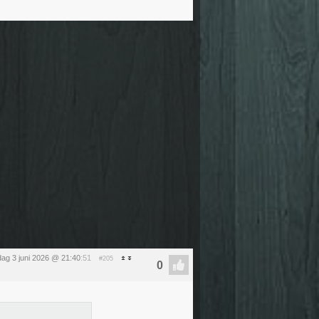
ag 3 juni 2026 @ 21:40
:51
#205