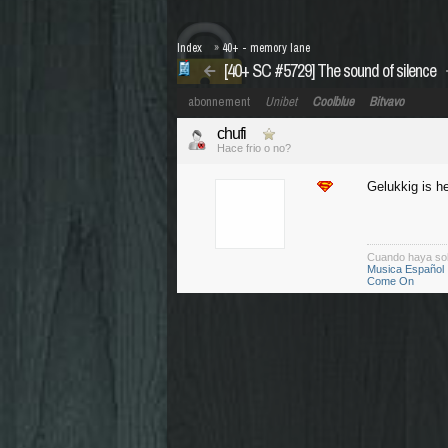
Index
»
40+ - memory lane
[40+ SC #5729] The sound of silence
abonnement
Unibet
Coolblue
Bitvavo
chufi
Hace frio o no?
Gelukkig is h
Cuando haya so
Musica Español
Come On