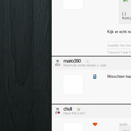
[..]
Kom j
Kijk er echt 
stupidity has 
~ ~ ~ ~ ~ ~ ~ ~ ~
Travel Is Fatal 
mario390
Naomi,de echte winaar v. Jaar
Misschien ha
chufi
Hace frio o no?
quote: