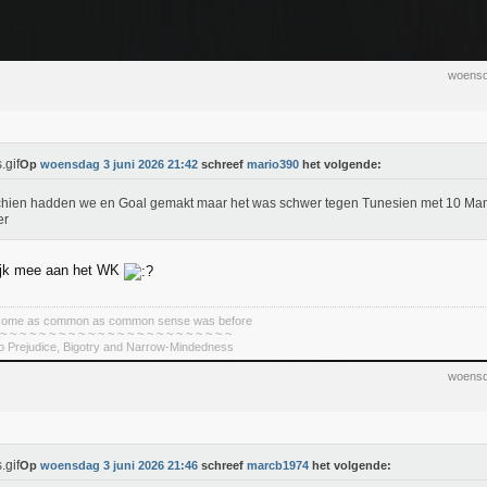
woensd
Op
woensdag 3 juni 2026 21:42
schreef
mario390
het volgende:
hien hadden we en Goal gemakt maar het was schwer tegen Tunesien met 10 Ma
er
ijk mee aan het WK
become as common as common sense was before
 ~ ~ ~ ~ ~ ~ ~ ~ ~ ~ ~ ~ ~ ~ ~ ~ ~ ~ ~ ~ ~ ~ ~ ~
To Prejudice, Bigotry and Narrow-Mindedness
woensd
Op
woensdag 3 juni 2026 21:46
schreef
marcb1974
het volgende: