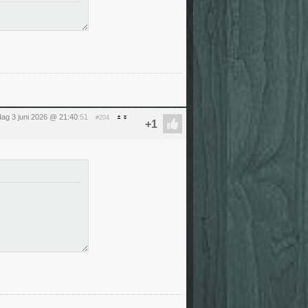
ag 3 juni 2026 @ 21:40
:51
#204