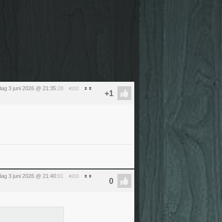
ag 3 juni 2026 @ 21:35
:28
#202
ag 3 juni 2026 @ 21:40
:01
#203