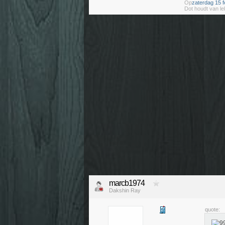
Op
zaterdag 15 f
Dot houdt van le
marcb1974
Dakshin Ray
quote: