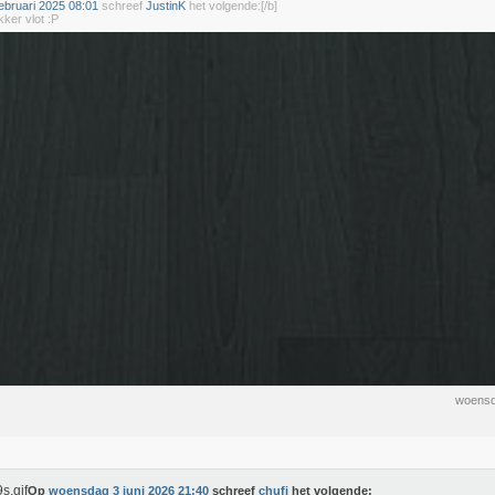
ebruari 2025 08:01
schreef
JustinK
het volgende:[/b]
kker vlot :P
woensd
Op
woensdag 3 juni 2026 21:40
schreef
chufi
het volgende: