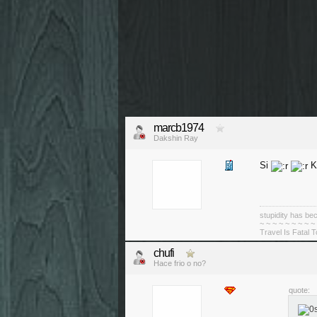
marcb1974
Dakshin Ray
Si
K
stupidity has 
~ ~ ~ ~ ~ ~ ~ ~ ~
Travel Is Fatal 
chufi
Hace frio o no?
quote: