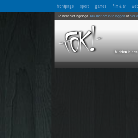
frontpage
sport
games
film & tv
web
Je bent niet ingelogd.
Klik hier om in te loggen
of
hier 
Midden in een 