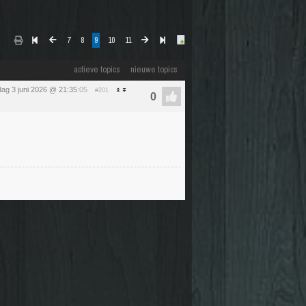
7
8
9
10
11
actieve topics
nieuwe topics
ag 3 juni 2026 @ 21:35
:05
#201