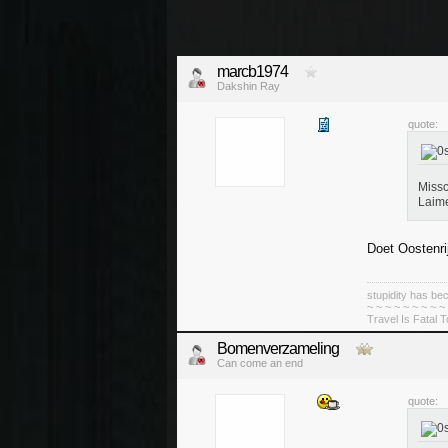
marcb1974
Dakshin Ray
quote:
Missc
Laim
Doet Oostenr
stupidity has 
~ ~ ~ ~ ~ ~ ~ ~ ~
Travel Is Fatal 
Bomenverzameling
Can come an end
quote: