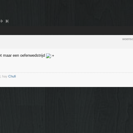
woensd
et maar een oefenwedstrijd
l, hay
Chufi