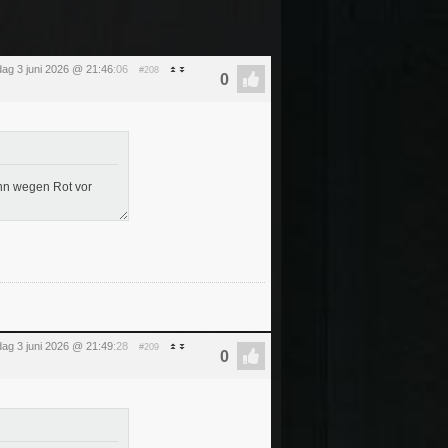
ag 3 juni 2026 @ 21:46
:06
#208
nn wegen Rot vor
ag 3 juni 2026 @ 21:49
:28
#209