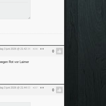
ag 3 juni 2026 @ 21:42
:34
#206
wegen Rot vor Laimer
ag 3 juni 2026 @ 21:44
:03
#207