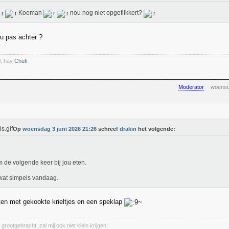
Koeman
nou nog niet opgeflikkert?
u pas achter ?
l, hay
Chufi
Moderator
woensd
Op
woensdag 3 juni 2026 21:26
schreef
drakin
het volgende:
m de volgende keer bij jou eten.
at simpels vandaag.
ten met gekookte krieltjes en een speklap
 grootgebracht, zal mij ook niet klein krijgen!