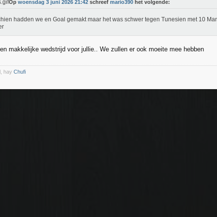
Op
woensdag 3 juni 2026 21:42
schreef
mario390
het volgende:
hien hadden we en Goal gemakt maar het was schwer tegen Tunesien met 10 Ma
er
en makkelijke wedstrijd voor jullie.. We zullen er ook moeite mee hebben
l, hay
Chufi