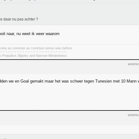
e daar nu pas achter ?
nooit naar, nu weet ik weer waarom
become as common as common sense was before
 ~ ~ ~ ~ ~ ~ ~ ~ ~ ~ ~ ~ ~ ~ ~ ~ ~ ~ ~ ~ ~ ~ ~ ~
To Prejudice, Bigotry and Narrow-Mindedness
woensd
dden we en Goal gemakt maar het was schwer tegen Tunesien met 10 Mann 
woensd