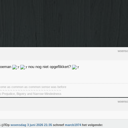
woensd
oeman
nou nog niet opgeflikkert?
become as common as common sense was before
 ~ ~ ~ ~ ~ ~ ~ ~ ~ ~ ~ ~ ~ ~ ~ ~ ~ ~ ~ ~ ~ ~ ~ ~
To Prejudice, Bigotry and Narrow-Mindedness
woensd
Op
woensdag 3 juni 2026 21:35
schreef
marcb1974
het volgende: