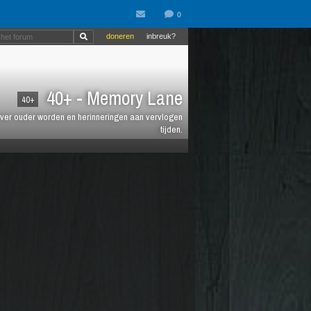
doneren
inbreuk?
40+ - Memory Lane
40+
jt over ouder worden en herinneringen aan vervlogen
tijden.