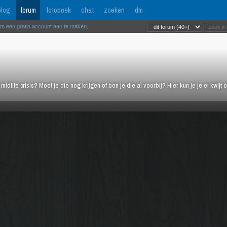
log
forum
fotoboek
chat
zoeken
dm
om een gratis account aan te maken
.
midlife crisis? Moet je die nog krijgen of ben je die al voorbij? Hier kun je je ei kwi