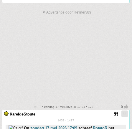
▼ Advertentie door Refinery89
• zondag 17 mei 2026 @ 17:21 • 128
KareldeStoute
1433 - 1477
Op
zondag 17 mei 2026 17:09
schreef
RotatoR
het