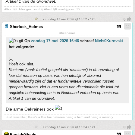
Artikel 1 van de Grondwet.
Alles blijft. Alles gaat voorbij. Alles blijft voorbijgaan. JD.
• zondag 17 mei 2026 @ 16:52 • 120
Sherlock_Holmes
#freenarnia
Op
zondag 17 mei 2026 16:46
schreef
Niels0Kurovski
het volgende:
[..]
Hoeft ook niet.
Racisme (vaak foutief gespeld als 'rascisme') is de opvatting of
leer dat mensen op basis van hun uiterlijk of afkomst
minderwaardig zijn of dat er fundamentele verschillen tussen
groepen bestaan. Het is een vorm van discriminatie die leidt tot
ongelijke behandeling en is in Nederland verboden op basis van
Artikel 1 van de Grondwet.
Die arme Oekrainers ook
´ Just remember, there's a thin line between being a hero and being a memory´
• zondag 17 mei 2026 @ 16:54 • 121
KareldeStoute