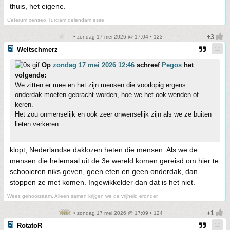
thuis, het eigene.
Ceterum censeo Turciam delendam esse.
• zondag 17 mei 2026 @ 17:04 • 123
Weltschmerz
Op
zondag 17 mei 2026 12:46
schreef
Pegos
het
volgende:
We zitten er mee en het zijn mensen die voorlopig ergens
onderdak moeten gebracht worden, hoe we het ook wenden of
keren.
Het zou onmenselijk en ook zeer onwenselijk zijn als we ze buiten
lieten verkeren.
klopt, Nederlandse daklozen heten die mensen. Als we de
mensen die helemaal uit de 3e wereld komen gereisd om hier te
schooieren niks geven, geen eten en geen onderdak, dan
stoppen ze met komen. Ingewikkelder dan dat is het niet.
Wees gehoorzaam. Alleen samen krijgen we de vrijheid eronder.
• zondag 17 mei 2026 @ 17:09 • 124
RotatoR