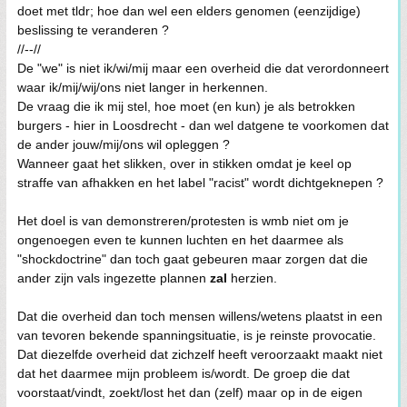
doet met tldr; hoe dan wel een elders genomen (eenzijdige)
beslissing te veranderen ?
//--//
De "we" is niet ik/wi/mij maar een overheid die dat verordonneert
waar ik/mij/wij/ons niet langer in herkennen.
De vraag die ik mij stel, hoe moet (en kun) je als betrokken
burgers - hier in Loosdrecht - dan wel datgene te voorkomen dat
de ander jouw/mij/ons wil opleggen ?
Wanneer gaat het slikken, over in stikken omdat je keel op
straffe van afhakken en het label "racist" wordt dichtgeknepen ?
Het doel is van demonstreren/protesten is wmb niet om je
ongenoegen even te kunnen luchten en het daarmee als
"shockdoctrine" dan toch gaat gebeuren maar zorgen dat die
ander zijn vals ingezette plannen
zal
herzien.
Dat die overheid dan toch mensen willens/wetens plaatst in een
van tevoren bekende spanningsituatie, is je reinste provocatie.
Dat diezelfde overheid dat zichzelf heeft veroorzaakt maakt niet
dat het daarmee mijn probleem is/wordt. De groep die dat
voorstaat/vindt, zoekt/lost het dan (zelf) maar op in de eigen