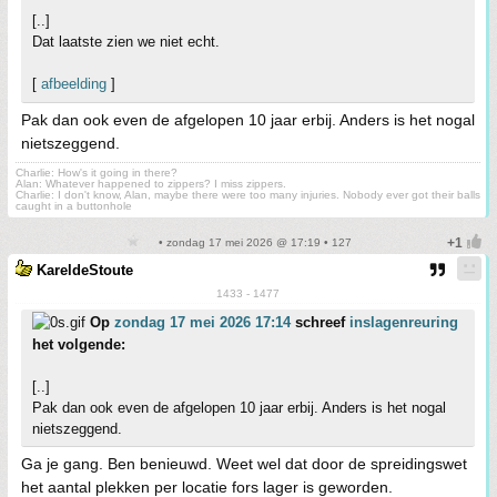
[..]
Dat laatste zien we niet echt.
[
afbeelding
]
Pak dan ook even de afgelopen 10 jaar erbij. Anders is het nogal
nietszeggend.
Charlie: How's it going in there?
Alan: Whatever happened to zippers? I miss zippers.
Charlie: I don't know, Alan, maybe there were too many injuries. Nobody ever got their balls
caught in a buttonhole
• zondag 17 mei 2026 @ 17:19 • 127
KareldeStoute
1433 - 1477
Op
zondag 17 mei 2026 17:14
schreef
inslagenreuring
het volgende:
[..]
Pak dan ook even de afgelopen 10 jaar erbij. Anders is het nogal
nietszeggend.
Ga je gang. Ben benieuwd. Weet wel dat door de spreidingswet
het aantal plekken per locatie fors lager is geworden.