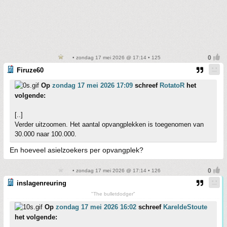
• zondag 17 mei 2026 @ 17:14 • 125
Firuze60
Op
zondag 17 mei 2026 17:09
schreef
RotatoR
het
volgende:
[..]
Verder uitzoomen. Het aantal opvangplekken is toegenomen van
30.000 naar 100.000.
En hoeveel asielzoekers per opvangplek?
• zondag 17 mei 2026 @ 17:14 • 126
inslagenreuring
"The bulletdodger"
Op
zondag 17 mei 2026 16:02
schreef
KareldeStoute
het volgende: