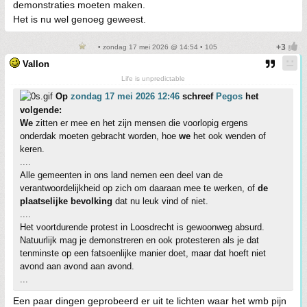
demonstraties moeten maken.
Het is nu wel genoeg geweest.
• zondag 17 mei 2026 @ 14:54 • 105
Vallon
Life is unpredictable
Op
zondag 17 mei 2026 12:46
schreef
Pegos
het
volgende:
We
zitten er mee en het zijn mensen die voorlopig ergens
onderdak moeten gebracht worden, hoe
we
het ook wenden of
keren.
....
Alle gemeenten in ons land nemen een deel van de
verantwoordelijkheid op zich om daaraan mee te werken, of
de
plaatselijke bevolking
dat nu leuk vind of niet.
....
Het voortdurende protest in Loosdrecht is gewoonweg absurd.
Natuurlijk mag je demonstreren en ook protesteren als je dat
tenminste op een fatsoenlijke manier doet, maar dat hoeft niet
avond aan avond aan avond.
...
Een paar dingen geprobeerd er uit te lichten waar het wmb pijn