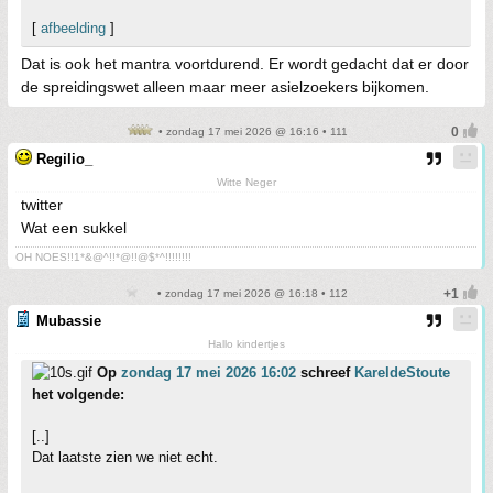
[
afbeelding
]
Dat is ook het mantra voortdurend. Er wordt gedacht dat er door
de spreidingswet alleen maar meer asielzoekers bijkomen.
• zondag 17 mei 2026 @ 16:16 • 111
Regilio_
Witte Neger
twitter
Wat een sukkel
OH NOES!!1*&@^!!*@!!@$*^!!!!!!!!
• zondag 17 mei 2026 @ 16:18 • 112
Mubassie
Hallo kindertjes
Op
zondag 17 mei 2026 16:02
schreef
KareldeStoute
het volgende:
[..]
Dat laatste zien we niet echt.