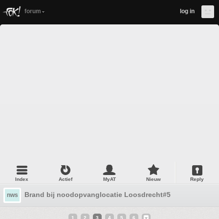
forum
log in
Index
Actief
MyAT
Nieuw
Reply
Brand bij noodopvanglocatie Loosdrecht#5
nws
1
2
3
4
5
6