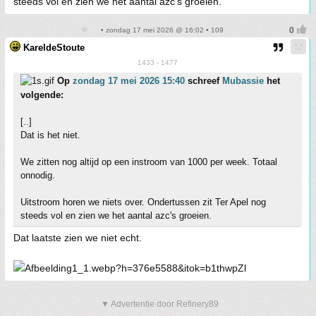
steeds vol en zien we het aantal azc's groeien.
• zondag 17 mei 2026 @ 16:02 • 109
KareldeStoute
1433 - 1477
Op
zondag 17 mei 2026 15:40
schreef
Mubassie
het
volgende:
[..]
Dat is het niet.
We zitten nog altijd op een instroom van 1000 per week. Totaal
onnodig.
Uitstroom horen we niets over. Ondertussen zit Ter Apel nog
steeds vol en zien we het aantal azc's groeien.
Dat laatste zien we niet echt.
▼ Advertentie door Refinery89