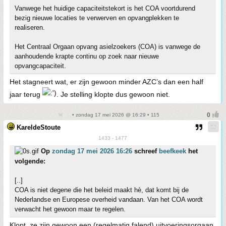
Vanwege het huidige capaciteitstekort is het COA voortdurend
bezig nieuwe locaties te verwerven en opvangplekken te
realiseren.
Het Centraal Orgaan opvang asielzoekers (COA) is vanwege de
aanhoudende krapte continu op zoek naar nieuwe
opvangcapaciteit.
Het stagneert wat, er zijn gewoon minder AZC’s dan een half
jaar terug
. Je stelling klopte dus gewoon niet.
• zondag 17 mei 2026 @ 16:29 • 115
KareldeStoute
1433 - 1477
Op
zondag 17 mei 2026 16:26
schreef
beefkeek
het
volgende:
[..]
COA is niet degene die het beleid maakt hè, dat komt bij de
Nederlandse en Europese overheid vandaan. Van het COA wordt
verwacht het gewoon maar te regelen.
Klopt, ze zijn gewoon een (regelmatig falend) uitvoeringsorgaan.