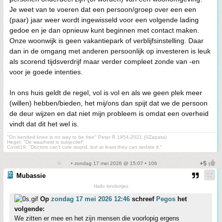
Je weet van te voeren dat een persoon/groep over een een
(paar) jaar weer wordt ingewisseld voor een volgende lading
gedoe en je dan opnieuw kunt beginnen met contact maken.
Onze woonwijk is geen vakantiepark of verblijfsinstelling. Daar
dan in de omgang met anderen persoonlijk op investeren is leuk
als scorend tijdsverdrijf maar verder compleet zonde van -en
voor je goede intenties.
In ons huis geldt de regel, vol is vol en als we geen plek meer
(willen) hebben/bieden, het mij/ons dan spijt dat we de persoon
de deur wijzen en dat niet mijn probleem is omdat een overheid
vindt dat dit het wel is.
"On bended knee is no way to be free" Peter R 1954-2021 (©Zapata)
Hegel: "De waarheid is subjectief"
Covid19: "Doctors can’t cure stupid, but at least they can sedate it."
• zondag 17 mei 2026 @ 15:07 • 106
Mubassie
Hallo kindertjes
Op
zondag 17 mei 2026 12:46
schreef
Pegos
het
volgende:
We zitten er mee en het zijn mensen die voorlopig ergens