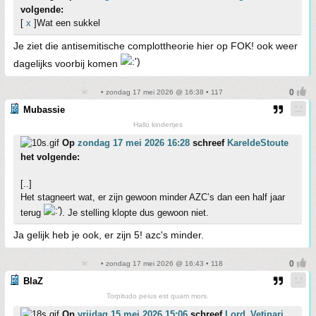
volgende:
[
x
]Wat een sukkel
Je ziet die antisemitische complottheorie hier op FOK! ook weer
dagelijks voorbij komen
• zondag 17 mei 2026 @ 16:38 • 117
Mubassie
Hallo kindertjes
Op
zondag 17 mei 2026 16:28
schreef
KareldeStoute
het volgende:
[..]
Het stagneert wat, er zijn gewoon minder AZC’s dan een half jaar
terug
. Je stelling klopte dus gewoon niet.
Ja gelijk heb je ook, er zijn 5! azc's minder.
• zondag 17 mei 2026 @ 16:43 • 118
BlaZ
Torpitudo peius est quam mors.
Op
vrijdag 15 mei 2026 15:06
schreef
Lord_Vetinari