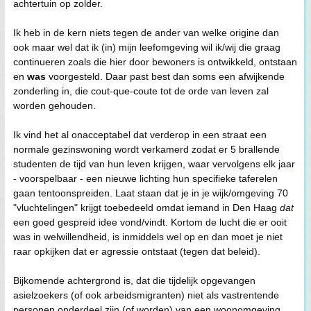
achtertuin op zolder.
Ik heb in de kern niets tegen de ander van welke origine dan
ook maar wel dat ik (in) mijn leefomgeving wil ik/wij die graag
continueren zoals die hier door bewoners is ontwikkeld, ontstaan
en
was
voorgesteld. Daar past best dan soms een afwijkende
zonderling in, die cout-que-coute tot de orde van leven zal
worden gehouden.
Ik vind het al onacceptabel dat verderop in een straat een
normale gezinswoning wordt verkamerd zodat er 5 brallende
studenten de tijd van hun leven krijgen, waar vervolgens elk jaar
- voorspelbaar - een nieuwe lichting hun specifieke taferelen
gaan tentoonspreiden. Laat staan dat je in je wijk/omgeving 70
"vluchtelingen" krijgt toebedeeld omdat iemand in Den Haag
dat
een goed gespreid idee vond/vindt. Kortom de lucht die er ooit
was in welwillendheid, is inmiddels wel op en dan moet je niet
raar opkijken dat er agressie ontstaat (tegen dat beleid).
Bijkomende achtergrond is, dat die tijdelijk opgevangen
asielzoekers (of ook arbeidsmigranten) niet als vastrentende
personen onderdeel zijn (of worden) van een woonomgeving.