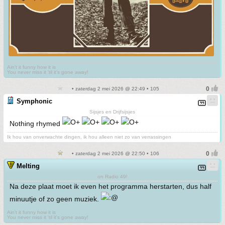
Ain't it funny how it is
You never miss it 'til it's gone away!
• zaterdag 2 mei 2026 @ 22:49 • 105
Symphonic
Sijsjes en Drijfsijsjes
Nothing rhymed
Ik hou van onverwachte dingen, ik hou alleen niet zo van verrassingen
• zaterdag 2 mei 2026 @ 22:50 • 106
Melting
on Radio 49!
Na deze plaat moet ik even het programma herstarten, dus half
minuutje of zo geen muziek.
Ain't it funny how it is
You never miss it 'til it's gone away!