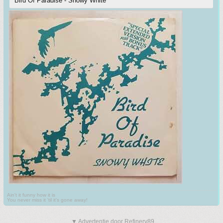
Bird Of Paradise - Snowy White
Ain't it funny how it is
You never miss it 'til it's gone away!
▼ Advertentie door Refinery89