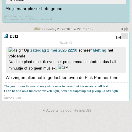
Als je maar plezier hebt gehad.
Ain't it funny how it is
You never miss it 'til it's gone away!
• zaterdag 2 mei 2026 @ 22:52 • 109
DJ11
Radio 49
Op
zaterdag 2 mei 2026 22:50
schreef
Melting
het
volgende:
Na deze plaat moet ik even het programma herstarten, dus half
minuutje of zo geen muziek.
We zingen allemaal in gedachten even de Pink Panther-tune.
The year three thousand may still come to pass, but the music shall last
I can hear it on a timeless wavelength, never dissipating but giving us strength
.
Sterling Void
▼ Advertentie door Refinery89