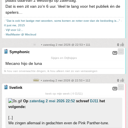
plaats daarvan 2 wedstrijd op zaterdag.
Dat is een zit van zo'n 6 uur. Veel te lang voor het publiek én de
spelers…
-
"Dat is ook het lastige met woorden, soms komen ze rotter over dan de bedoeling is..."
-
© just me, 2015
-
Vijf voor 12...
-
MadMaster @ Mixcloud
• zaterdag 2 mei 2026 @ 22:53 • 111
Symphonic
Sijsjes en Drijfsijsjes
Mecano hijo de luna
Ik hou van onverwachte dingen, ik hou alleen niet zo van verrassingen
• zaterdag 2 mei 2026 @ 22:53 • 112
livelink
keek op mijn week ( © DJ11)
Op
zaterdag 2 mei 2026 22:52
schreef
DJ11
het
volgende:
[..]
We zingen allemaal in gedachten even de Pink Panther-tune.