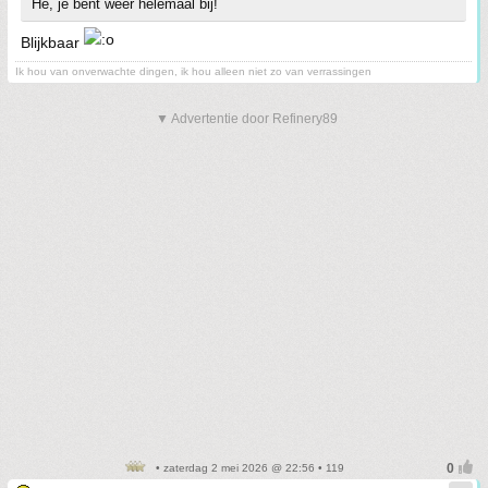
He, je bent weer helemaal bij!
Blijkbaar
Ik hou van onverwachte dingen, ik hou alleen niet zo van verrassingen
▼ Advertentie door Refinery89
• zaterdag 2 mei 2026 @ 22:56 • 119