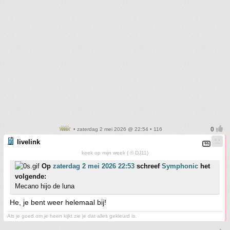
• zaterdag 2 mei 2026 @ 22:54 • 116
livelink
keek op mijn week ( © DJ11)
Op
zaterdag 2 mei 2026 22:53
schreef
Symphonic
het
volgende:
Mecano hijo de luna
He, je bent weer helemaal bij!
Als je goed om je heen kijkt zie je dat alles gekleurd is.