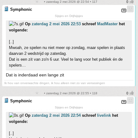
• zaterdag 2 mei 2026 @ 22:54 • 117
Symphonic
Sijsjes en Drijfsijsjes
Op
zaterdag 2 mei 2026 22:53
schreef
MadMaster
het
volgende:
[..]
Mwoah, ze spelen nu niet meer op zondag, maar spelen in plaats
daarvan 2 wedstrijd op zaterdag.
Dat is een zit van zo'n 6 uur. Veel te lang voor het publiek én de
spelers…
Dat is inderdaad een lange zit
Ik hou van onverwachte dingen, ik hou alleen niet zo van verrassingen
• zaterdag 2 mei 2026 @ 22:55 • 118
Symphonic
Sijsjes en Drijfsijsjes
Op
zaterdag 2 mei 2026 22:54
schreef
livelink
het
volgende:
[..]