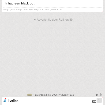
Ik had een black out
Als je goed om je heen kijkt zie je dat alles gekleurd is.
▼ Advertentie door Refinery89
• zaterdag 2 mei 2026 @ 22:53 • 113
livelink