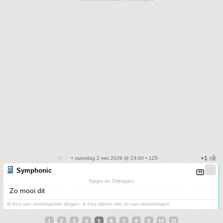
• zaterdag 2 mei 2026 @ 23:00 • 125
Symphonic
Sijsjes en Drijfsijsjes
Zo mooi dit
Ik hou van onverwachte dingen, ik hou alleen niet zo van verrassingen
1
2
3
4
5
6
7
8
9
10
11