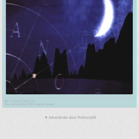
Ain't it funny how it is
You never miss it 'til it's gone away!
▼ Advertentie door Refinery89