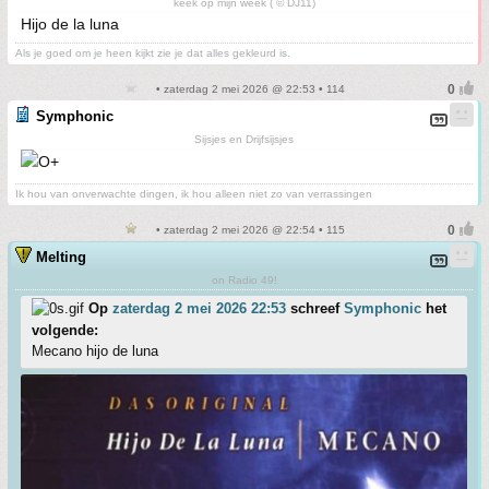
keek op mijn week ( © DJ11)
Hijo de la luna
Als je goed om je heen kijkt zie je dat alles gekleurd is.
• zaterdag 2 mei 2026 @ 22:53 • 114
Symphonic
Sijsjes en Drijfsijsjes
Ik hou van onverwachte dingen, ik hou alleen niet zo van verrassingen
• zaterdag 2 mei 2026 @ 22:54 • 115
Melting
on Radio 49!
Op
zaterdag 2 mei 2026 22:53
schreef
Symphonic
het
volgende:
Mecano hijo de luna