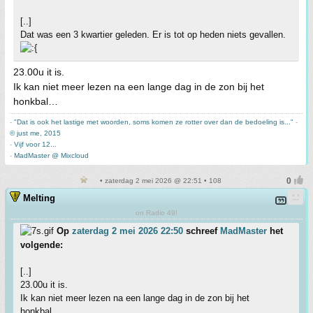
[..]
Dat was een 3 kwartier geleden. Er is tot op heden niets gevallen.
23.00u it is.
Ik kan niet meer lezen na een lange dag in de zon bij het
honkbal…
-
"Dat is ook het lastige met woorden, soms komen ze rotter over dan de bedoeling is..."
-
© just me, 2015
-
Vijf voor 12...
-
MadMaster @ Mixcloud
• zaterdag 2 mei 2026 @ 22:51 • 108
Melting
on Radio 49!
Op
zaterdag 2 mei 2026 22:50
schreef
MadMaster
het
volgende:
[..]
23.00u it is.
Ik kan niet meer lezen na een lange dag in de zon bij het
honkbal…