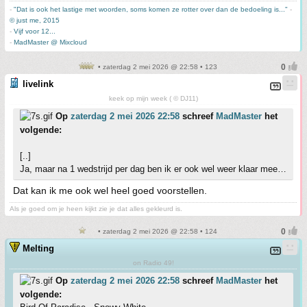
-
"Dat is ook het lastige met woorden, soms komen ze rotter over dan de bedoeling is..."
-
© just me, 2015
-
Vijf voor 12...
-
MadMaster @ Mixcloud
• zaterdag 2 mei 2026 @ 22:58 • 123
livelink
keek op mijn week ( © DJ11)
Op
zaterdag 2 mei 2026 22:58
schreef
MadMaster
het
volgende:
[..]
Ja, maar na 1 wedstrijd per dag ben ik er ook wel weer klaar mee…
Dat kan ik me ook wel heel goed voorstellen.
Als je goed om je heen kijkt zie je dat alles gekleurd is.
• zaterdag 2 mei 2026 @ 22:58 • 124
Melting
on Radio 49!
Op
zaterdag 2 mei 2026 22:58
schreef
MadMaster
het
volgende: