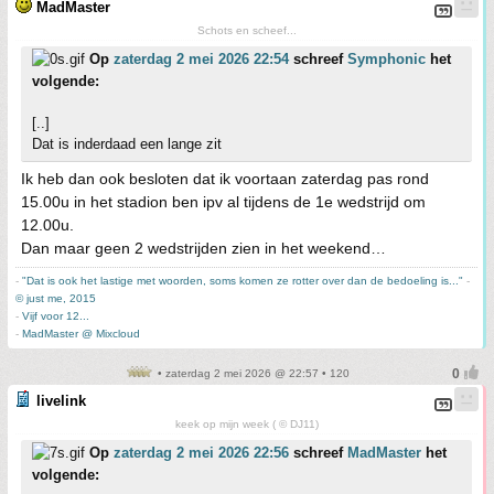
MadMaster
Schots en scheef...
Op
zaterdag 2 mei 2026 22:54
schreef
Symphonic
het
volgende:
[..]
Dat is inderdaad een lange zit
Ik heb dan ook besloten dat ik voortaan zaterdag pas rond
15.00u in het stadion ben ipv al tijdens de 1e wedstrijd om
12.00u.
Dan maar geen 2 wedstrijden zien in het weekend…
-
"Dat is ook het lastige met woorden, soms komen ze rotter over dan de bedoeling is..."
-
© just me, 2015
-
Vijf voor 12...
-
MadMaster @ Mixcloud
• zaterdag 2 mei 2026 @ 22:57 • 120
livelink
keek op mijn week ( © DJ11)
Op
zaterdag 2 mei 2026 22:56
schreef
MadMaster
het
volgende: