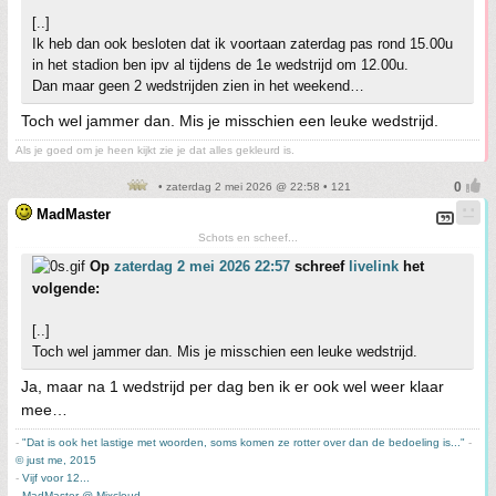
[..]
Ik heb dan ook besloten dat ik voortaan zaterdag pas rond 15.00u
in het stadion ben ipv al tijdens de 1e wedstrijd om 12.00u.
Dan maar geen 2 wedstrijden zien in het weekend…
Toch wel jammer dan. Mis je misschien een leuke wedstrijd.
Als je goed om je heen kijkt zie je dat alles gekleurd is.
• zaterdag 2 mei 2026 @ 22:58 • 121
MadMaster
Schots en scheef...
Op
zaterdag 2 mei 2026 22:57
schreef
livelink
het
volgende:
[..]
Toch wel jammer dan. Mis je misschien een leuke wedstrijd.
Ja, maar na 1 wedstrijd per dag ben ik er ook wel weer klaar
mee…
-
"Dat is ook het lastige met woorden, soms komen ze rotter over dan de bedoeling is..."
-
© just me, 2015
-
Vijf voor 12...
-
MadMaster @ Mixcloud