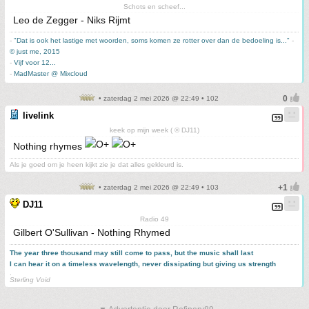
Schots en scheef...
Leo de Zegger - Niks Rijmt
-
"Dat is ook het lastige met woorden, soms komen ze rotter over dan de bedoeling is..."
-
© just me, 2015
-
Vijf voor 12...
-
MadMaster @ Mixcloud
• zaterdag 2 mei 2026 @ 22:49 • 102
livelink
keek op mijn week ( © DJ11)
Nothing rhymes
Als je goed om je heen kijkt zie je dat alles gekleurd is.
• zaterdag 2 mei 2026 @ 22:49 • 103
DJ11
Radio 49
Gilbert O'Sullivan - Nothing Rhymed
The year three thousand may still come to pass, but the music shall last
I can hear it on a timeless wavelength, never dissipating but giving us strength
.
Sterling Void