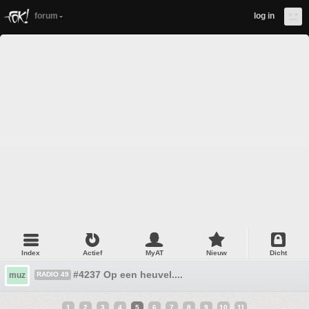
forum
log in
Index
Actief
MyAT
Nieuw
Dicht
#4237 Op een heuvel....
muz
RADIO 49
1
2
3
4
5
6
7
8
9
10
11