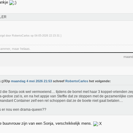
ankje
LER
jzigd door RobertoCarlos op 04-05-2026 22:15
:31
]
Jammer, maar helaas.
maand
Op
maandag 4 mei 2026 21:53
schreef
RobertoCarlos
het volgende:
nd die Sonja ook wel vermoeiend.... tijdens de borrel met haar 3 koppel-vrienden zeg
-gedoe zat is, en na het appje van Steffie dat ze stoppen met de gezamenlijke con
ndant Container zelf een rel schoppen dat ze de boete niet gaat betalen....
s er nou een drama-queen??
e buurvrouw zijn van een Sonja, verschrikkelijk mens.