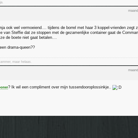
ja.
maand
nja ook wel vermoeiend.... tijdens de borrel met haar 3 koppel-vrienden zegt z
je van Steffie dat ze stoppen met de gezamenlijke container gaat de Command
e de boete niet gaat betalen....
u een drama-queen??
Jammer, maar helaas.
maand
? Ik wil een compliment over mijn tussendooroplossinkje..
oner