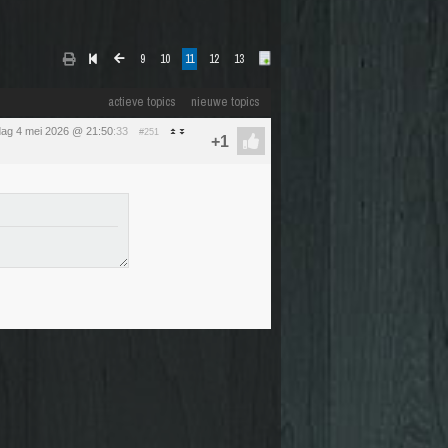
9
10
11
12
13
actieve topics
nieuwe topics
ag 4 mei 2026 @ 21:50
:33
#251