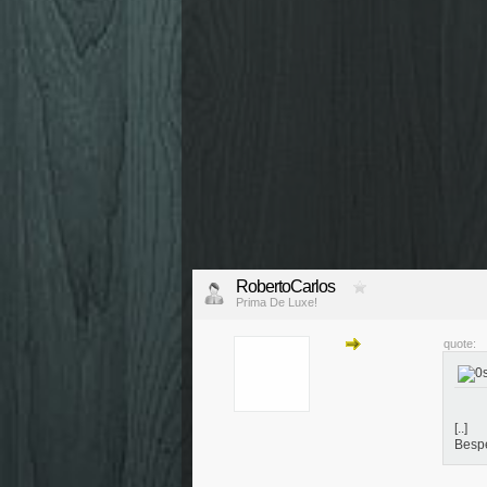
RobertoCarlos
Prima De Luxe!
quote:
[..]
Besp