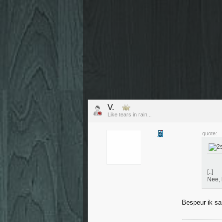
V.
Like tears in rain...
quote:
[..]
Nee, 
Bespeur ik s