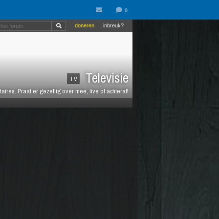
doneren
inbreuk?
Televisie
TV
es. Praat er gezellig over mee, live of achteraf!