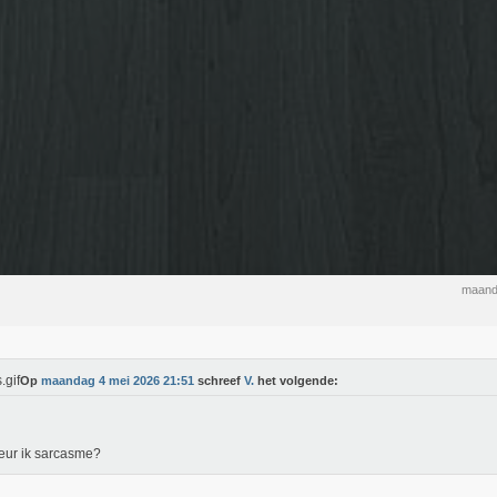
maand
Op
maandag 4 mei 2026 21:51
schreef
V.
het volgende:
eur ik sarcasme?