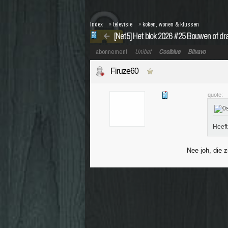
Index
»
televisie
»
koken, wonen & klussen
[Net5] Het blok 2026 #25 Bouwen of d
abonnement
Unibet
Coolblue
Bitvavo
Firuze60
quote:
Heeft
Nee joh, die 