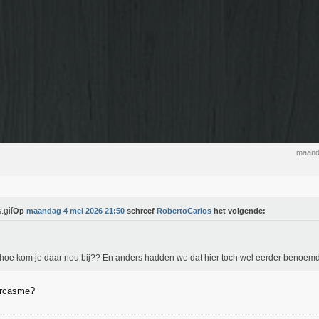
maand
Op
maandag 4 mei 2026 21:50
schreef
RobertoCarlos
het volgende:
hoe kom je daar nou bij?? En anders hadden we dat hier toch wel eerder benoem
arcasme?