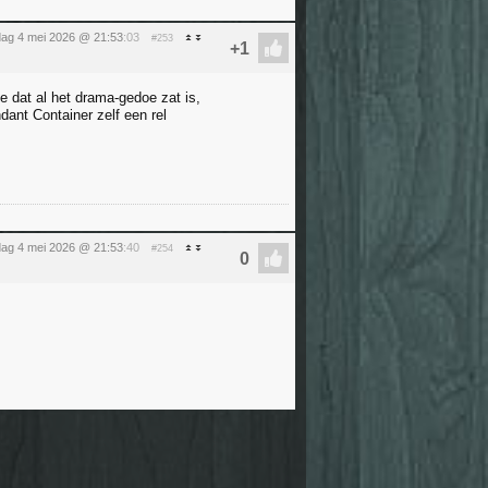
ag 4 mei 2026 @ 21:53
:03
#253
e dat al het drama-gedoe zat is,
ant Container zelf een rel
ag 4 mei 2026 @ 21:53
:40
#254