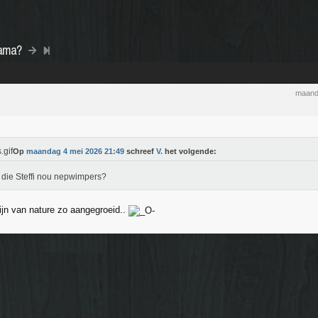
rama?
maand
Op
maandag 4 mei 2026 21:49
schreef
V.
het volgende:
 die Steffi nou nepwimpers?
zijn van nature zo aangegroeid..