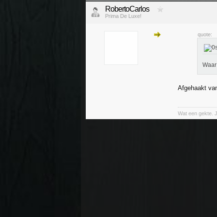
RobertoCarlos
Prima De Luxe!
quote:
Waar 
Afgehaakt van
Wat een gekte. 