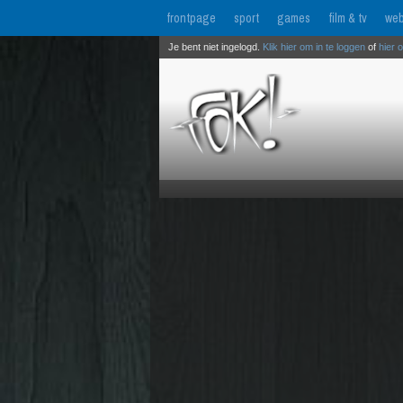
frontpage
sport
games
film & tv
web
Je bent niet ingelogd.
Klik hier om in te loggen
of
hier 