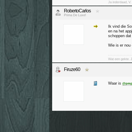
Ja inderdaad, V. 
RobertoCarlos
Prima De Luxe!
Ik vind die So
en na het app
schoppen dat z
Wie is er no
Wat een gekte. 
Firuze60
Waar is
@pmp