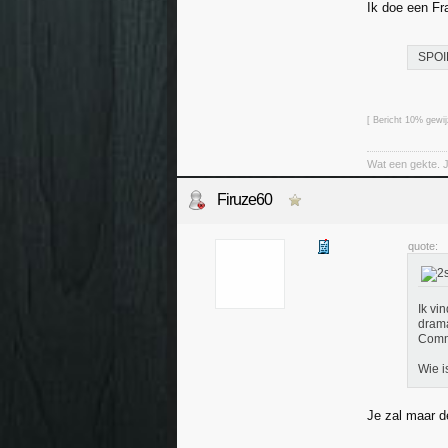
Ik doe een Fr
SPOI
[ Bericht 10% gewi
Wat een gekte. 
Firuze60
quote:
Ik vi
drama
Comma
Wie i
Je zal maar d