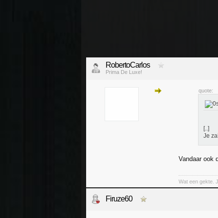
RobertoCarlos
Prima De Luxe!
quote:
[..]
Je za
Vandaar ook d
Wat een gekte. 
Firuze60