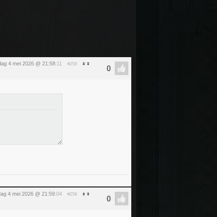
ag 4 mei 2026 @ 21:58
:11
#258
ag 4 mei 2026 @ 21:59
:04
#259