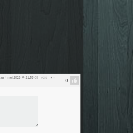
ag 4 mei 2026 @ 21:55
:08
#255