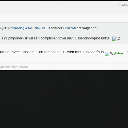
maand
Op
maandag 4 mei 2026 21:53
schreef
Firuze60
het volgende:
is @:pmponer? Ik wil een compliment over mijn tussendooroplossinkje..
wege teveel spoliers... en romanties uit eten met zijn/haar/hun
p
@Menno
Jammer, maar helaas.