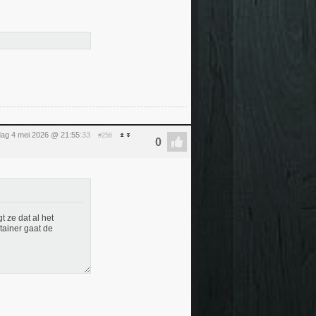
ag 4 mei 2026 @ 21:55
:33
#256
t ze dat al het
tainer gaat de