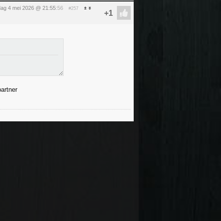
ag 4 mei 2026 @ 21:55
:56
#257
artner