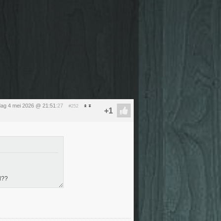
ag 4 mei 2026 @ 21:51
:27
#252
d??