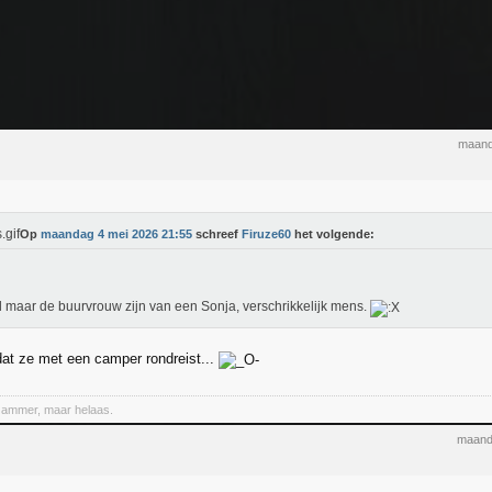
maand
Op
maandag 4 mei 2026 21:55
schreef
Firuze60
het volgende:
l maar de buurvrouw zijn van een Sonja, verschrikkelijk mens.
at ze met een camper rondreist...
Jammer, maar helaas.
maand