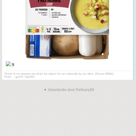
There is no greater joy than be taken for an imbecile by an idiot. (Oscar Wilde)
Poef.....gone! ©golfer
▼ Advertentie door Refinery89