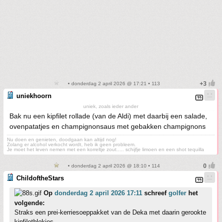
• donderdag 2 april 2026 @ 17:21 • 113
uniekhoorn
uniek, zoals ieder ander
Bak nu een kipfilet rollade (van de Aldi) met daarbij een salade,
ovenpatatjes en champignonsaus met gebakken champignons
Nu doen en genieten, doodgaan kan altijd nog!
Zolang er alcohol verkocht wordt, heb ik geen probleem.
Je moet het leven nemen met een korreltje zout..... schijfje limoen en een shot tequilla
• donderdag 2 april 2026 @ 18:10 • 114
ChildoftheStars
Op
donderdag 2 april 2026 17:11
schreef
golfer
het
volgende:
Straks een prei-kerriesoeppakket van de Deka met daarin gerookte
kipfiletblokjes.