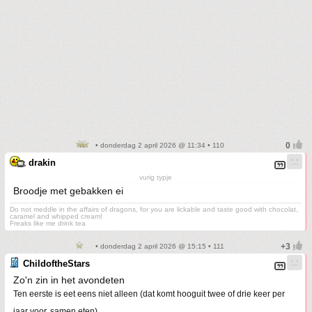
• donderdag 2 april 2026 @ 11:34 • 110
drakin
vurig typje
Broodje met gebakken ei
Do not meddle in the affairs of dragons, for you are lickable and taste good with chocolat,
caramel and whipped cream!
Freaks like me drink tea
• donderdag 2 april 2026 @ 15:15 • 111
ChildoftheStars
Zo'n zin in het avondeten
Ten eerste is eet eens niet alleen (dat komt hooguit twee of drie keer per
jaar voor, samen eten)