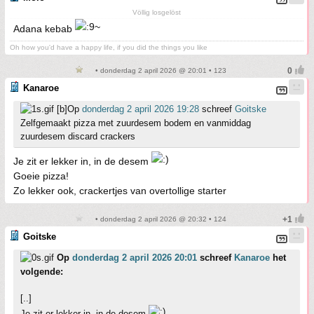
Völlig losgelöst
Adana kebab
Oh how you'd have a happy life, if you did the things you like
• donderdag 2 april 2026 @ 20:01 • 123
Kanaroe
[b]Op
donderdag 2 april 2026 19:28
schreef
Goitske
Zelfgemaakt pizza met zuurdesem bodem en vanmiddag
zuurdesem discard crackers
Je zit er lekker in, in de desem
Goeie pizza!
Zo lekker ook, crackertjes van overtollige starter
• donderdag 2 april 2026 @ 20:32 • 124
Goitske
Op
donderdag 2 april 2026 20:01
schreef
Kanaroe
het
volgende:
[..]
Je zit er lekker in, in de desem