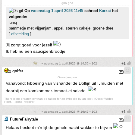
gna gna
Op
woensdag 1 april 2026 11:45
schreef
Karzai
het
volgende:
lunsj
bammetje met vijgenjam, appel, sterren cakeje, groene thee
[
afbeelding
]
Jij zorgt goed voor jezelf
Ik heb nu een saucijzenbroodje
• woensdag 1 april 2026 @ 14:36 • 102
golfer
Ouwe jongere
Vanavond: kibbeling van vishandel de Dolfijn uit IJmuiden met
daarbij een komkommer-tomaat-ei salade.
There is no greater joy than be taken for an imbecile by an idiot. (Oscar Wilde)
Poef.....gone! ©golfer
• woensdag 1 april 2026 @ 16:47 • 103
FutureFairytale
Helaas besloot m'n lijf de gehele nacht wakker te blijven