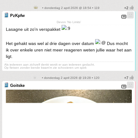
• donderdag 2 april 2026 @ 18:54 • 119
PzKpfw
Devon 'No Limits'
Lasagne uit zo'n verspakket
Het gehakt was wel al drie dagen over datum
Dus mocht
ik over enkele uren niet meer reageren weten jullie waar het aan
ligt.
Als iedereen aan zichzelf denkt wordt er aan iedereen gedacht.
Op fietsen zonder bende kwam'm zie schooieren um spek
• donderdag 2 april 2026 @ 19:28 • 120
Goitske