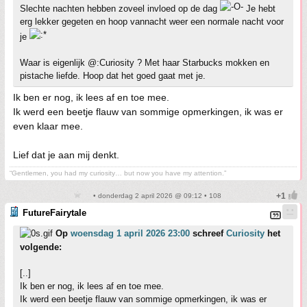
Slechte nachten hebben zoveel invloed op de dag
Je hebt
erg lekker gegeten en hoop vannacht weer een normale nacht voor
je
Waar is eigenlijk @:Curiosity ? Met haar Starbucks mokken en
pistache liefde. Hoop dat het goed gaat met je.
Ik ben er nog, ik lees af en toe mee.
Ik werd een beetje flauw van sommige opmerkingen, ik was er
even klaar mee.
Lief dat je aan mij denkt.
“Gentlemen, you had my curiosity… but now you have my attention.”
• donderdag 2 april 2026 @ 09:12 • 108
FutureFairytale
Op
woensdag 1 april 2026 23:00
schreef
Curiosity
het
volgende:
[..]
Ik ben er nog, ik lees af en toe mee.
Ik werd een beetje flauw van sommige opmerkingen, ik was er