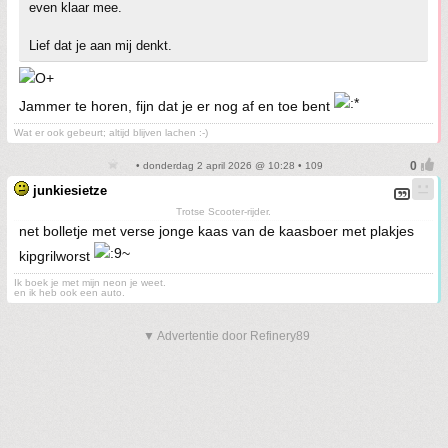
even klaar mee.
Lief dat je aan mij denkt.
Jammer te horen, fijn dat je er nog af en toe bent
Wat er ook gebeurt; altijd blijven lachen :-)
• donderdag 2 april 2026 @ 10:28 • 109
junkiesietze
Trotse Scooter-rijder.
net bolletje met verse jonge kaas van de kaasboer met plakjes
kipgrilworst
Ik boek je met mijn neon je weet.
en ik heb ook een auto.
▼ Advertentie door Refinery89