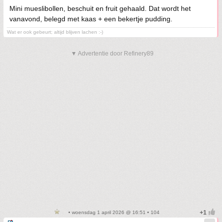
Mini mueslibollen, beschuit en fruit gehaald. Dat wordt het
vanavond, belegd met kaas + een bekertje pudding.
Wat er ook gebeurt; altijd blijven lachen :-)
▼ Advertentie door Refinery89
• woensdag 1 april 2026 @ 16:51 • 104