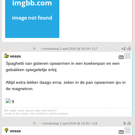
• donderdag 2 april 2026 @ 18:29 • 117
vosss
Spaghetti van gisteren opwarmen in een koekenpan en een
gebakken spiegeleitje erbij.
Altijd extra lekker daags erna; zeker in de pan opwarmen ipv in
de magnetron.
De oude oude layout was veel beter!!
vosss is de naam, met dubbel s welteverstaan.
• donderdag 2 april 2026 @ 18:30 • 118
vosss