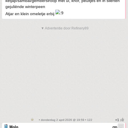
ketjap/sambal/gembersiroop met ui, knof, peultjes en in slierten
gejuliënde winterpeen
Atjar en klein omeletje erbij
▼ Advertentie door Refinery89
• donderdag 2 april 2026 @ 19:59 • 122
Molo