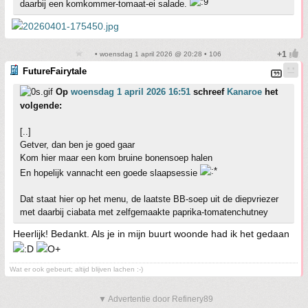
daarbij een komkommer-tomaat-ei salade.
• woensdag 1 april 2026 @ 20:28 • 106
FutureFairytale
Op
woensdag 1 april 2026 16:51
schreef
Kanaroe
het
volgende:
[..]
Getver, dan ben je goed gaar
Kom hier maar een kom bruine bonensoep halen
En hopelijk vannacht een goede slaapsessie
Dat staat hier op het menu, de laatste BB-soep uit de diepvriezer
met daarbij ciabata met zelfgemaakte paprika-tomatenchutney
Heerlijk! Bedankt. Als je in mijn buurt woonde had ik het gedaan
Wat er ook gebeurt; altijd blijven lachen :-)
▼ Advertentie door Refinery89