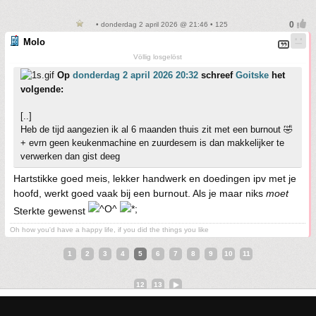
• donderdag 2 april 2026 @ 21:46 • 125
Molo
Völlig losgelöst
Op
donderdag 2 april 2026 20:32
schreef
Goitske
het
volgende:
[..]
Heb de tijd aangezien ik al 6 maanden thuis zit met een burnout 🤣
+ evrn geen keukenmachine en zuurdesem is dan makkelijker te
verwerken dan gist deeg
Hartstikke goed meis, lekker handwerk en doedingen ipv met je
hoofd, werkt goed vaak bij een burnout. Als je maar niks
moet
Sterkte gewenst
Oh how you'd have a happy life, if you did the things you like
1
2
3
4
5
6
7
8
9
10
11
12
13