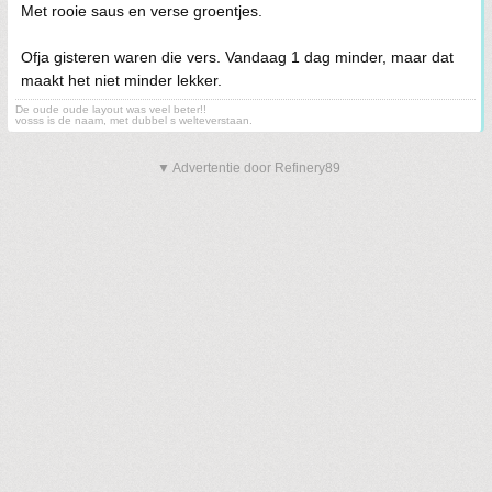
Met rooie saus en verse groentjes.
Ofja gisteren waren die vers. Vandaag 1 dag minder, maar dat
maakt het niet minder lekker.
De oude oude layout was veel beter!!
vosss is de naam, met dubbel s welteverstaan.
▼ Advertentie door Refinery89