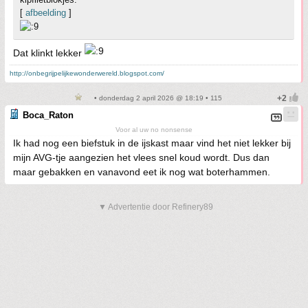
[
afbeelding
]
Dat klinkt lekker
http://onbegrijpelijkewonderwereld.blogspot.com/
• donderdag 2 april 2026 @ 18:19 • 115
Boca_Raton
Voor al uw no nonsense
Ik had nog een biefstuk in de ijskast maar vind het niet lekker bij
mijn AVG-tje aangezien het vlees snel koud wordt. Dus dan
maar gebakken en vanavond eet ik nog wat boterhammen.
▼ Advertentie door Refinery89