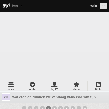
forum
log in
Index
Actief
MyAT
Nieuw
Dicht
Wat eten en drinken we vandaag #605 Waarom zijn de ba
cul
1
2
3
4
5
6
7
8
9
10
11