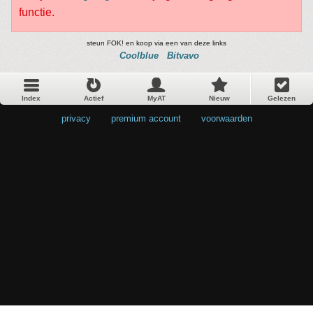
functie.
steun FOK! en koop via een van deze links
Coolblue
Bitvavo
Index
Actief
MyAT
Nieuw
Gelezen
privacy
•
premium account
•
voorwaarden