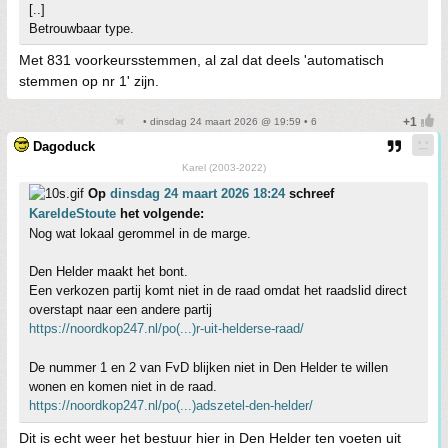
[..]
Betrouwbaar type.
Met 831 voorkeursstemmen, al zal dat deels 'automatisch
stemmen op nr 1' zijn.
• dinsdag 24 maart 2026 @ 19:59 • 6
Dagoduck
Karel (2003-2022)
Op
dinsdag 24 maart 2026 18:24
schreef
KareldeStoute
het volgende:
Nog wat lokaal gerommel in de marge.
Den Helder maakt het bont.
Een verkozen partij komt niet in de raad omdat het raadslid direct
overstapt naar een andere partij
https://noordkop247.nl/po(...)r-uit-helderse-raad/
De nummer 1 en 2 van FvD blijken niet in Den Helder te willen
wonen en komen niet in de raad.
https://noordkop247.nl/po(...)adszetel-den-helder/
Dit is echt weer het bestuur hier in Den Helder ten voeten uit