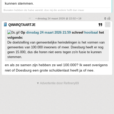
kunnen stemmen.
Brutalen hebben de halve wereld; doe mij die andere helft dan maar
• dinsdag 24 maart 2026 @ 22:02 • 18
QWARQTAARTJE
Op
dinsdag 24 maart 2026 21:59
schreef
hooibaal
het
volgende:
De doelstelling van gemeentelijke herindelingen is het vormen van
gemeentes van 100.000 inwoners of meer. Doesburg heeft er nog
geen 15.000, dus die horen niet eens tegen zo'n fusie te kunnen
stemmen.
en als ze samen zijn hebben ze wel 100.000? Ik weet overigens
niet of Doesburg een grote schuldenlast heeft ja of nee.
▼ Advertentie door Refinery89