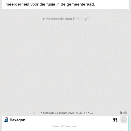
meerderheid voor die fusie in de gemeenteraad.
▼ Advertentie door Refinery89
• dinsdag 24 maart 2026 @ 21:47 • 13
Hexagon
Vreemd Fenomeen