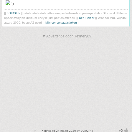
||
FOK!Stok
|| tatatatatataatatatattaaaaapiediedieuwtididipieuwpidibididi She said I'll throw
myself away pididididum They're just photos after all! ||
Den Helder
|| Winnaar VBL Wijndal-
award 2020: beste AZ-user! ||
Mijn concertstatistieken
||
▼ Advertentie door Refinery89
• dinsdag 24 maart 2026 @ 20:02 • 7