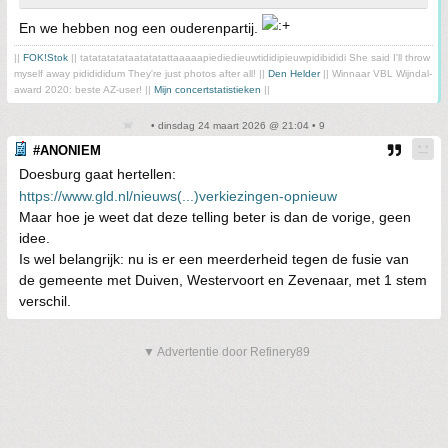
En we hebben nog een ouderenpartij.
||
FOK!Stok
|| tatatatatataatatatattaaaaapiediedieuwtididipieuwpidibididi She said I'll throw
myself away pididididum They're just photos after all! ||
Den Helder
|| Winnaar VBL Wijndal-
award 2020: beste AZ-user! ||
Mijn concertstatistieken
||
• dinsdag 24 maart 2026 @ 21:04 • 9
#ANONIEM
Doesburg gaat hertellen:
https://www.gld.nl/nieuws(...)verkiezingen-opnieuw
Maar hoe je weet dat deze telling beter is dan de vorige, geen
idee.
Is wel belangrijk: nu is er een meerderheid tegen de fusie van
de gemeente met Duiven, Westervoort en Zevenaar, met 1 stem
verschil.
▼ Advertentie door Refinery89