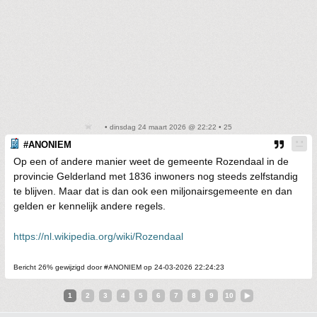
• dinsdag 24 maart 2026 @ 22:22 • 25
#ANONIEM
Op een of andere manier weet de gemeente Rozendaal in de
provincie Gelderland met 1836 inwoners nog steeds zelfstandig
te blijven. Maar dat is dan ook een miljonairsgemeente en dan
gelden er kennelijk andere regels.
https://nl.wikipedia.org/wiki/Rozendaal
Bericht 26% gewijzigd door #ANONIEM op 24-03-2026 22:24:23
1
2
3
4
5
6
7
8
9
10