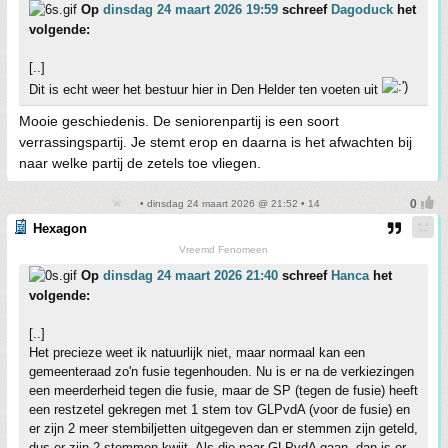
Op
dinsdag 24 maart 2026 19:59
schreef
Dagoduck
het
volgende:
[..]
Dit is echt weer het bestuur hier in Den Helder ten voeten uit
Mooie geschiedenis. De seniorenpartij is een soort
verrassingspartij. Je stemt erop en daarna is het afwachten bij
naar welke partij de zetels toe vliegen.
• dinsdag 24 maart 2026 @ 21:52 • 14
Hexagon
Vreemd Fenomeen
Op
dinsdag 24 maart 2026 21:40
schreef
Hanca
het
volgende:
[..]
Het precieze weet ik natuurlijk niet, maar normaal kan een
gemeenteraad zo'n fusie tegenhouden. Nu is er na de verkiezingen
een meerderheid tegen die fusie, maar de SP (tegen de fusie) heeft
een restzetel gekregen met 1 stem tov GLPvdA (voor de fusie) en
er zijn 2 meer stembiljetten uitgegeven dan er stemmen zijn geteld,
dus er zijn 2 stemmen kwijt. Als die naar GLPvdA gaan, dan is er