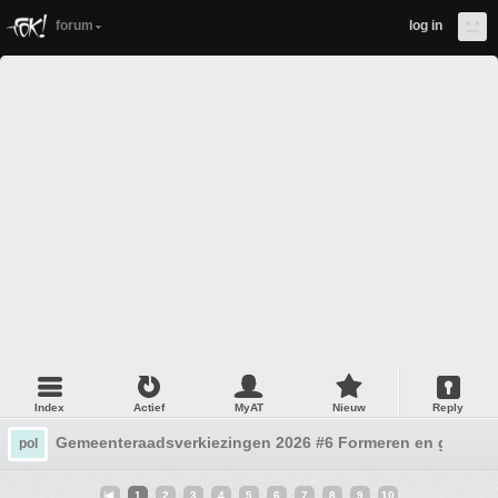
forum
log in
Index
Actief
MyAT
Nieuw
Reply
Gemeenteraadsverkiezingen 2026 #6 Formeren en gedoe
pol
1
2
3
4
5
6
7
8
9
10