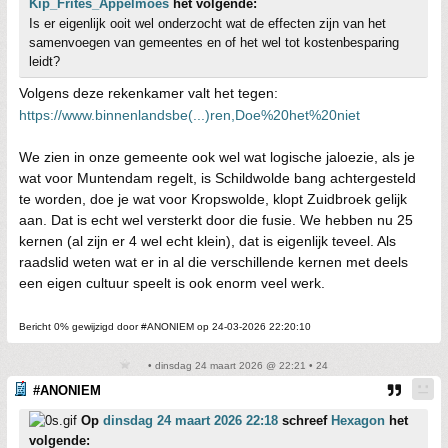
Kip_Frites_Appelmoes
het volgende:
Is er eigenlijk ooit wel onderzocht wat de effecten zijn van het
samenvoegen van gemeentes en of het wel tot kostenbesparing
leidt?
Volgens deze rekenkamer valt het tegen:
https://www.binnenlandsbe(...)ren,Doe%20het%20niet
We zien in onze gemeente ook wel wat logische jaloezie, als je
wat voor Muntendam regelt, is Schildwolde bang achtergesteld
te worden, doe je wat voor Kropswolde, klopt Zuidbroek gelijk
aan. Dat is echt wel versterkt door die fusie. We hebben nu 25
kernen (al zijn er 4 wel echt klein), dat is eigenlijk teveel. Als
raadslid weten wat er in al die verschillende kernen met deels
een eigen cultuur speelt is ook enorm veel werk.
Bericht 0% gewijzigd door #ANONIEM op 24-03-2026 22:20:10
• dinsdag 24 maart 2026 @ 22:21 • 24
#ANONIEM
Op
dinsdag 24 maart 2026 22:18
schreef
Hexagon
het
volgende: