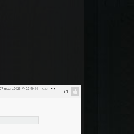
 27 maart 2026 @ 22:59
:56
#133