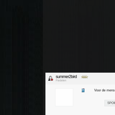
summer2bird
Fiedelen
Voor de mense
SPOI