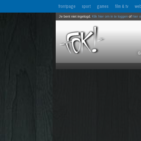
frontpage
sport
games
film & tv
web
Je bent niet ingelogd.
Klik hier om in te loggen
of
hier 
G