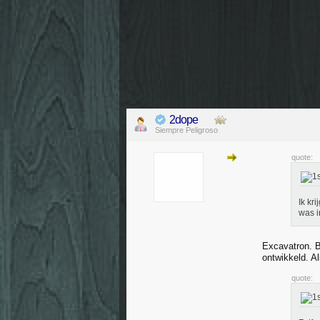
2dope
Siempre Peligroso
quote:
Ik kr
was i
Excavatron. B
ontwikkeld. A
quote: