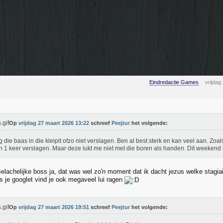
Eindredactie Games
vrijdag
Op
vrijdag 27 maart 2026 13:22
schreef
Peejtur
het volgende:
ijg die baas in die kleipit ofzo niet verslagen. Ben al best sterk en kan veel aan. Zo
n 1 keer verslagen. Maar deze lukt me niet met die boren als handen. Dit weeken
elachelijke boss ja, dat was wel zo'n moment dat ik dacht jezus welke stagi
ls je googlet vind je ook megaveel lui ragen
Op
vrijdag 27 maart 2026 19:51
schreef
Peejtur
het volgende: