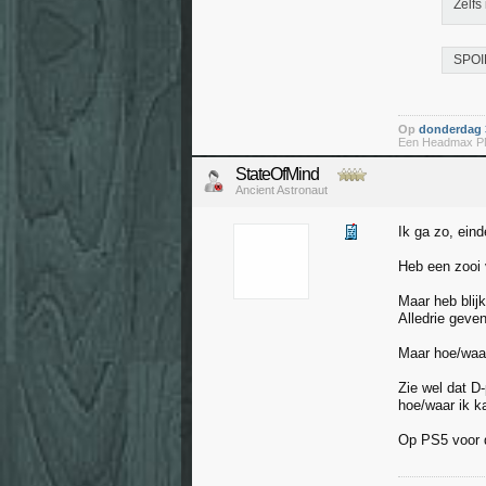
Zelfs
SPOIL
Op
donderdag 3
Een Headmax PMX
StateOfMind
Ancient Astronaut
Ik ga zo, eind
Heb een zooi 
Maar heb blij
Alledrie geve
Maar hoe/waar
Zie wel dat D-
hoe/waar ik k
Op PS5 voor d