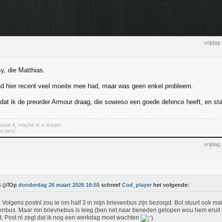
vrijdag
, die Matthias.
d hier recent veel moeite mee had, maar was geen enkel probleem.
at ik de preorder Armour draag, die sowieso een goede defence heeft, en stan
een it, maybe in a dream.
n land.
vrijdag
Op
donderdag 26 maart 2026 16:55
schreef
Cod_player
het volgende:
r. Volgens postnl zou ie om half 3 in mijn brievenbus zijn bezorgd. Bol stuurt ook mail
enbus. Maar mn brievnebus is leeg (ben net naar beneden gelopen wou hem eruit ha
et. Post nl zegt dat ik nog een werkdag moet wachten