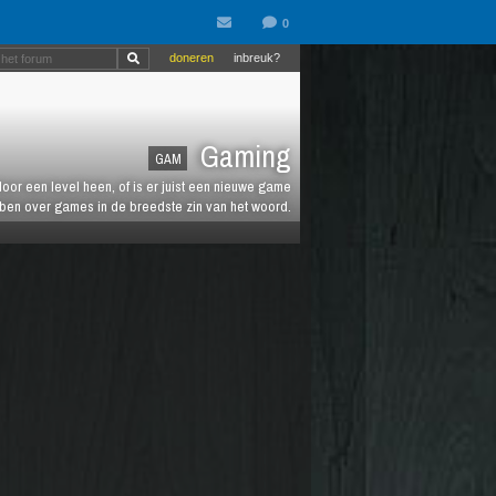
doneren
inbreuk?
Gaming
GAM
oor een level heen, of is er juist een nieuwe game
ebben over games in de breedste zin van het woord.