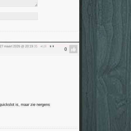
 27 maart 2026 @ 20:19
:35
#128
quickslot is, maar zie nergens