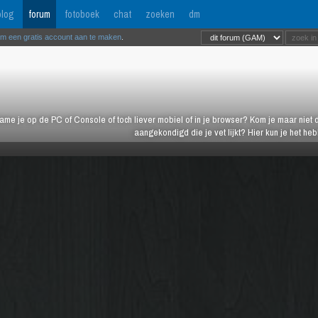
log
forum
fotoboek
chat
zoeken
dm
om een gratis account aan te maken
.
ame je op de PC of Console of toch liever mobiel of in je browser? Kom je maar niet d
aangekondigd die je vet lijkt? Hier kun je het h