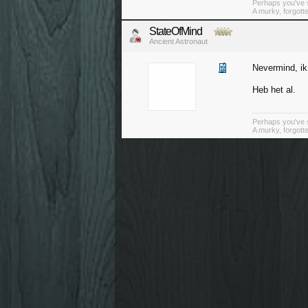
Perhaps you've s
A murky, forgotte
StateOfMind
Ancient Astronaut
Nevermind, ik
Heb het al.
Perhaps you've s
A murky, forgotte