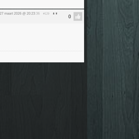
 27 maart 2026 @ 20:23
:36
#129