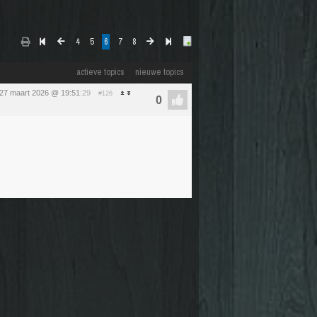
4
5
6
7
8
actieve topics
nieuwe topics
 27 maart 2026 @ 19:51
:29
#126