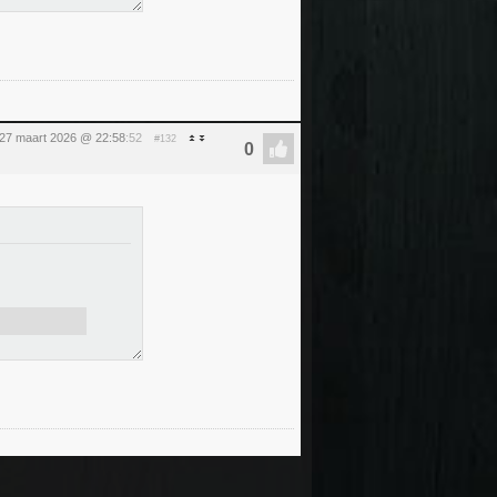
 27 maart 2026 @ 22:58
:52
#132