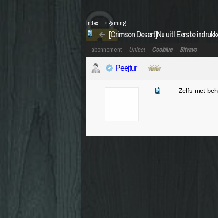
Index
»
gaming
[Crimson Desert]Nu uit! Eerste indrukk
abonnement
Unibet
Coolblue
Bitvavo
Peejtur
Zelfs met beh