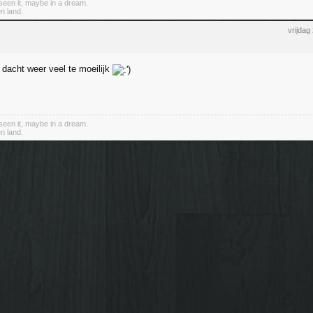
een it, maybe in a dream.
n land.
vrijdag
 dacht weer veel te moeilijk
een it, maybe in a dream.
n land.