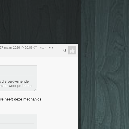
 27 maart 2026 @ 20:08
:07
#127
als die verdwijnende
d maar weer proberen.
aire heeft deze mechanics