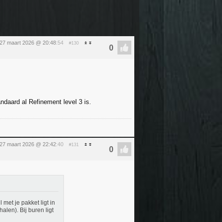
 27 maart 2026 @ 20:48
:54
#130
daard al Refinement level 3 is.
 27 maart 2026 @ 22:42
:40
#131
 met je pakket ligt in
len). Bij buren ligt