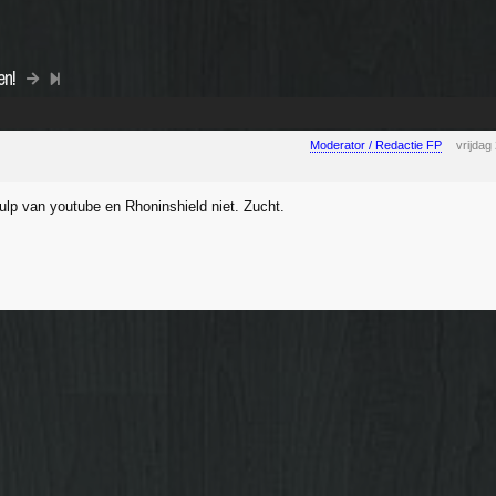
en!
Moderator / Redactie FP
vrijdag
ulp van youtube en Rhoninshield niet. Zucht.