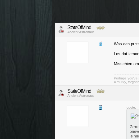
StateOfMind
Ancient Astronaut
Was een pussy
Las dat ieman
Misschien omd
Perhaps you've s
A murky, forgotte
StateOfMind
Ancient Astronaut
quote:
Grrrr
briev
ie ni