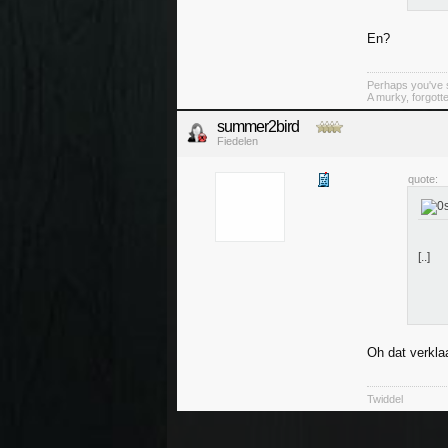
En?
Perhaps you've s
A murky, forgotte
summer2bird
Fiedelen
quote:
[..]
Oh dat verkla
Twiddel