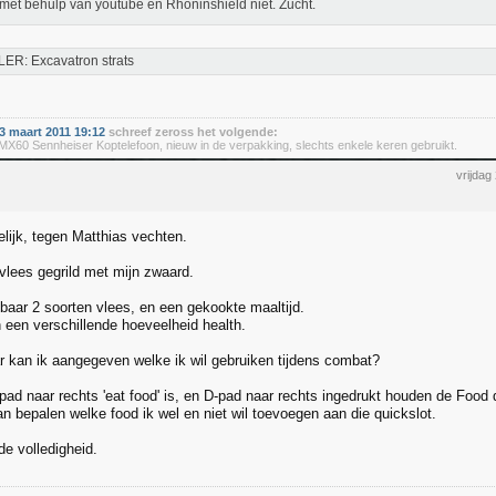
 met behulp van youtube en Rhoninshield niet. Zucht.
ER: Excavatron strats
 maart 2011 19:12
schreef zeross het volgende:
60 Sennheiser Koptelefoon, nieuw in de verpakking, slechts enkele keren gebruikt.
vrijdag
elijk, tegen Matthias vechten.
vlees gegrild met mijn zwaard.
kbaar 2 soorten vlees, en een gekookte maaltijd.
n een verschillende hoeveelheid health.
 kan ik aangegeven welke ik wil gebruiken tijdens combat?
pad naar rechts 'eat food' is, en D-pad naar rechts ingedrukt houden de Food 
an bepalen welke food ik wel en niet wil toevoegen aan die quickslot.
e volledigheid.