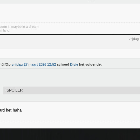
een it, maybe in a dream.
n land.
vrijdag
Op
vrijdag 27 maart 2026 12:52
schreef
Divje
het volgende:
SPOILER
ard het haha