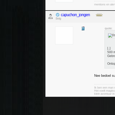
mentions en aler
capuchon_jongen
Belg
quote:
[..]
500 m
Gebru
Ontop
Nee bedoel su
Ik ben een man m
Het voelt magisc
klein avontuur i