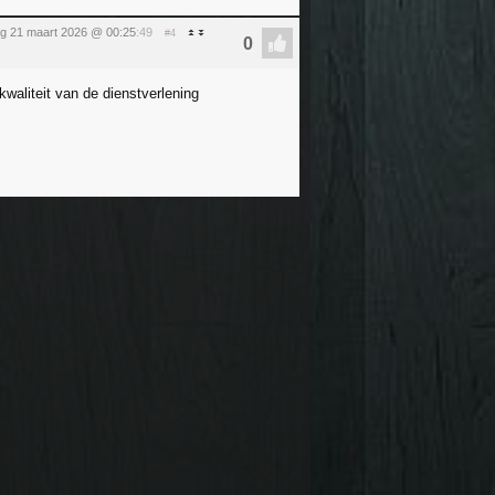
ag 21 maart 2026 @ 00:25
:49
#4
kwaliteit van de dienstverlening