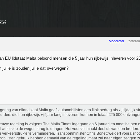
€25K
Moderator
zaterd
an EU lidstaat Malta beloond mensen die 5 jaar hun rijbewijs inleveren voor 2
 jullie is zouden jullie dat overwegen?
gering van eilandstaat Malta geeft automobilisten een flink bedrag als zij tijdelijk 
urders die hun rijbewijs vijf jaar lang inleveren, kunnen in totaal €25.000 ontvange
euwe regeling is volgens The Malta Times ingegaan op 6 januari en moet helpen 
l auto’s op de wegen terug te dringen. Het voorstel maakt deel uit van een breder
 verkeersdrukte te verminderen. Transportminister Chris Bonett weigert vooralsn
obilisten gebruik hebben gemaakt van de regeling, maar zal naar eigen zeggen z