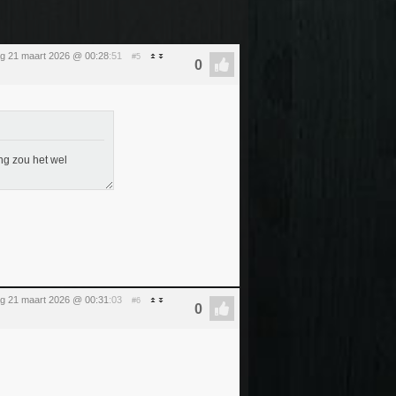
ag 21 maart 2026 @ 00:28
:51
#5
ng zou het wel
ag 21 maart 2026 @ 00:31
:03
#6