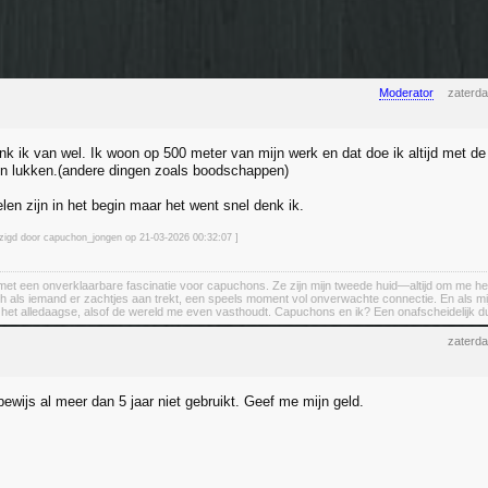
Moderator
zaterd
enk ik van wel. Ik woon op 500 meter van mijn werk en dat doe ik altijd met d
n lukken.(andere dingen zoals boodschappen)
len zijn in het begin maar het went snel denk ik.
jzigd door capuchon_jongen op 21-03-2026 00:32
:07
]
et een onverklaarbare fascinatie voor capuchons. Ze zijn mijn tweede huid—altijd om me heen, a
h als iemand er zachtjes aan trekt, een speels moment vol onverwachte connectie. En als m
n het alledaagse, alsof de wereld me even vasthoudt. Capuchons en ik? Een onafscheidelijk d
zaterd
jbewijs al meer dan 5 jaar niet gebruikt. Geef me mijn geld.