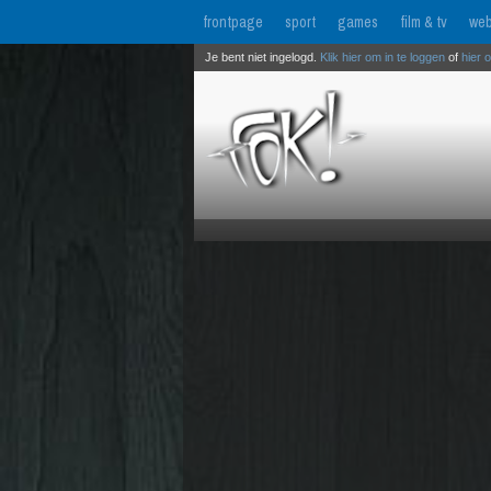
frontpage
sport
games
film & tv
web
Je bent niet ingelogd.
Klik hier om in te loggen
of
hier 