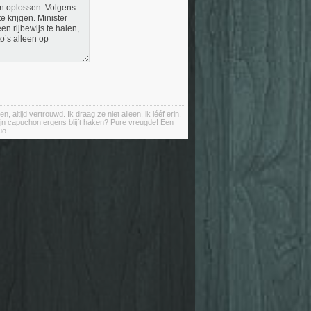
n oplossen. Volgens
 krijgen. Minister
n rijbewijs te halen,
o’s alleen op
ltijd vertrouwd. Ik draag ze niet alleen, ik lééf erin.
ijn capuchon ergens blijft haken? Pure vreugde! Een
uo