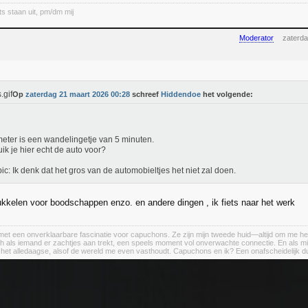
ts staan uit, pm/dm mij
Moderator
zaterd
Op
zaterdag 21 maart 2026 00:28
schreef
Hiddendoe
het volgende:
eter is een wandelingetje van 5 minuten.
ik je hier echt de auto voor?
ic: Ik denk dat het gros van de automobieltjes het niet zal doen.
kkelen voor boodschappen enzo. en andere dingen , ik fiets naar het werk
et een onverklaarbare fascinatie voor capuchons. Ze zijn mijn tweede huid—altijd om me heen, a
h als iemand er zachtjes aan trekt, een speels moment vol onverwachte connectie. En als m
n het alledaagse, alsof de wereld me even vasthoudt. Capuchons en ik? Een onafscheidelijk d