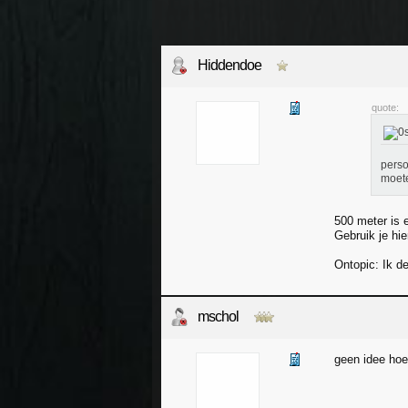
Hiddendoe
quote:
perso
moete
500 meter is 
Gebruik je hie
Ontopic: Ik de
mschol
geen idee hoe