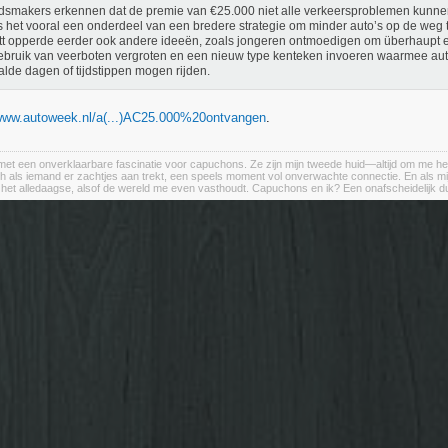
dsmakers erkennen dat de premie van €25.000 niet alle verkeersproblemen kunne
s het vooral een onderdeel van een bredere strategie om minder auto’s op de weg te
t opperde eerder ook andere ideeën, zoals jongeren ontmoedigen om überhaupt ee
ebruik van veerboten vergroten en een nieuw type kenteken invoeren waarmee aut
lde dagen of tijdstippen mogen rijden.
/www.autoweek.nl/a(...)AC25.000%20ontvangen
.
et een onverklaarbare fascinatie voor capuchons. Ze zijn mijn tweede huid—altijd om me heen, a
h als iemand er zachtjes aan trekt, een speels moment vol onverwachte connectie. En als m
n het alledaagse, alsof de wereld me even vasthoudt. Capuchons en ik? Een onafscheidelijk d