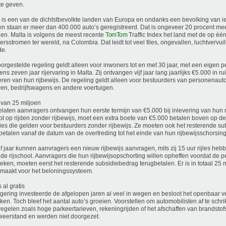
e geven.
 is een van de dichtstbevolkte landen van Europa en ondanks een bevolking van i
en staan ​​er meer dan 400.000 auto’s geregistreerd. Dat is ongeveer 20 procent mee
en. Malta is volgens de meest recente
TomTom
Traffic Index het land met de op éé
ersstromen ter wereld, na Colombia. Dat leidt tot veel files, ongevallen, luchtverv
de.
orgestelde regeling geldt alleen voor inwoners tot en met 30 jaar, met een eigen 
ns zeven jaar rijervaring in Malta. Zij ontvangen vijf jaar lang jaarlijks €5.000 in ruil
eren van hun rijbewijs. De regeling geldt alleen voor bestuurders van personenauto
en, bedrijfswagens en andere voertuigen.
 van 25 miljoen
laten aanvragers ontvangen hun eerste termijn van €5.000 bij inlevering van hun r
pt op rijden zonder rijbewijs, moet een extra boete van €5.000 betalen boven op de 
ies die gelden voor bestuurders zonder rijbewijs. Ze moeten ook het resterende s
betalen vanaf de datum van de overtreding tot het einde van hun rijbewijsschorsing
jf jaar kunnen aanvragers een nieuw rijbewijs aanvragen, mits zij 15 uur rijles heb
de rijschool. Aanvragers die hun rijbewijsopschorting willen opheffen voordat de per
reken, moeten eerst het resterende subsidiebedrag terugbetalen. Er is in totaal 25 
emaakt voor het beloningssysteem.
 al gratis
gering investeerde de afgelopen jaren al veel in wegen en besloot het openbaar ve
ken. Toch bleef het aantal auto’s groeien. Voorstellen om automobilisten af te schr
egelen zoals hoge parkeertarieven, rekeningrijden of het afschaffen van brandstofs
weerstand en werden niet doorgezet.