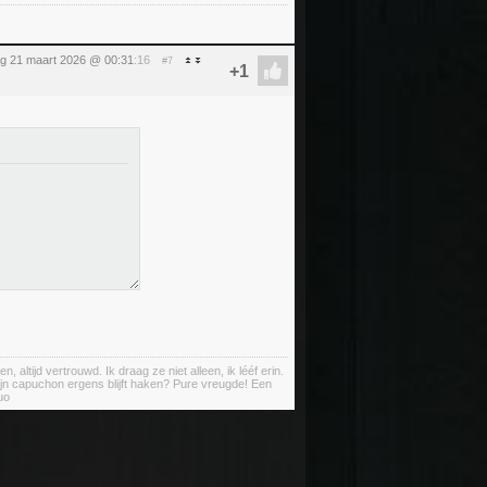
ag 21 maart 2026 @ 00:31
:16
#7
ltijd vertrouwd. Ik draag ze niet alleen, ik lééf erin.
ijn capuchon ergens blijft haken? Pure vreugde! Een
uo