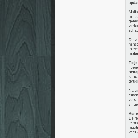
updat
Malta
miljo
geled
verke
scha
De vo
minste
inlev
motor
Potje
Toege
betra
sanct
terug
Na vi
erken
verst
vrijg
Bus is
De re
te ma
maatr
veel 