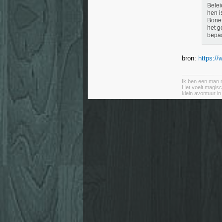
Belei
hen i
Bonet
het g
bepaa
bron:
https:/
Ik ben een man m
Het voelt magisc
klein avontuur i