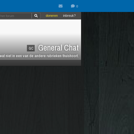
doneren
inbreuk?
General Chat
GC
 wat niet in een van de andere rubrieken thuishoort.