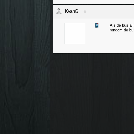
KvanG
Als de bus al 
rondom de bus