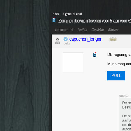
Index
»
general chat
Zou jij je rijbewijs inleveren voor 5 jaar voor 
abonnement
Unibet
Coolblue
Bitvavo
capuchon_jongen
Belg
DE regering v
Mijn vraag aan
POLL
quote:
De re
Bestu
De ni
aanta
om de
autom