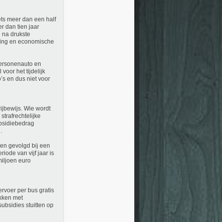
ets meer dan een half
r dan tien jaar
n na drukste
uiling en economische
personenauto en
 voor het tijdelijk
’s en dus niet voor
ijbewijs. Wie wordt
strafrechtelijke
ubsidiebedrag
.
ben gevolgd bij een
iode van vijf jaar is
miljoen euro
rvoer per bus gratis
ikken met
ubsidies stuitten op