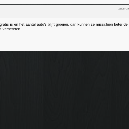
zaterd
gratis is en het aantal auto's blijft groeien, dan kunnen ze misschien beter de 
 verbeteren.