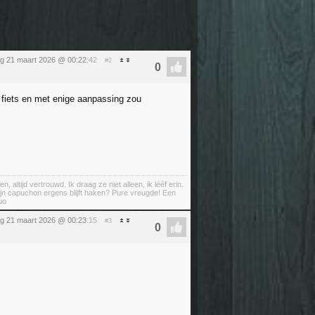
ag 21 maart 2026 @ 00:22
:42
#2
e fiets en met enige aanpassing zou
ltijd vertrouwd. Ik draag ze niet alleen, ik lééf erin.
ijn capuchon ergens blijft haken? Pure vreugde! Een
uo
ag 21 maart 2026 @ 00:23
:15
#3