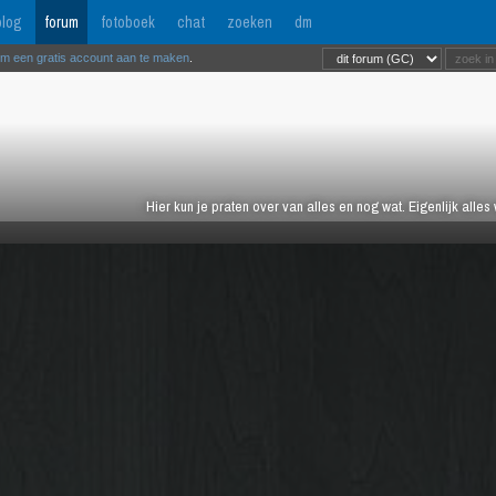
log
forum
fotoboek
chat
zoeken
dm
om een gratis account aan te maken
.
Hier kun je praten over van alles en nog wat. Eigenlijk alles