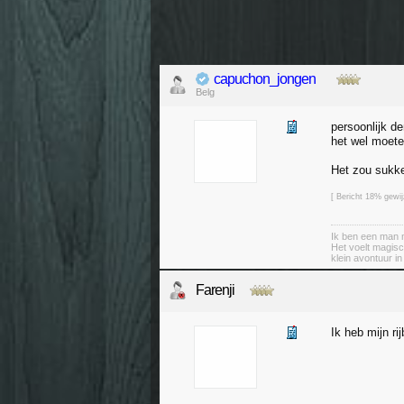
capuchon_jongen
Belg
persoonlijk d
het wel moete
Het zou sukke
[ Bericht 18% gewi
Ik ben een man m
Het voelt magisc
klein avontuur i
Farenji
Ik heb mijn ri