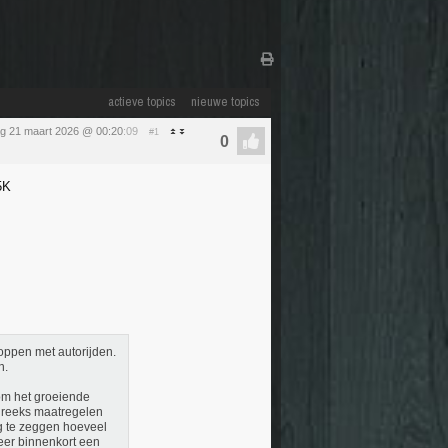
actieve topics
nieuwe topics
ag 21 maart 2026 @ 00:20
:09
#1
5K
stoppen met autorijden.
n.
om het groeiende
e reeks maatregelen
og te zeggen hoeveel
eer binnenkort een