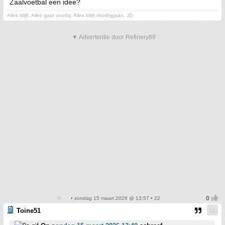
Zaalvoetbal een idee?
Alles blijft. Alles gaat voorbij. Alles blijft voorbijgaan. JD.
▼ Advertentie door Refinery89
• zondag 15 maart 2026 @ 13:57 • 22
Toine51