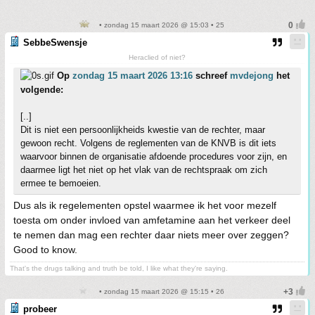
• zondag 15 maart 2026 @ 15:03 • 25
SebbeSwensje
Heraclied of niet?
Op
zondag 15 maart 2026 13:16
schreef
mvdejong
het
volgende:
[..]
Dit is niet een persoonlijkheids kwestie van de rechter, maar
gewoon recht. Volgens de reglementen van de KNVB is dit iets
waarvoor binnen de organisatie afdoende procedures voor zijn, en
daarmee ligt het niet op het vlak van de rechtspraak om zich
ermee te bemoeien.
Dus als ik regelementen opstel waarmee ik het voor mezelf
toesta om onder invloed van amfetamine aan het verkeer deel
te nemen dan mag een rechter daar niets meer over zeggen?
Good to know.
That's the drugs talking and truth be told, I like what they're saying.
• zondag 15 maart 2026 @ 15:15 • 26
probeer