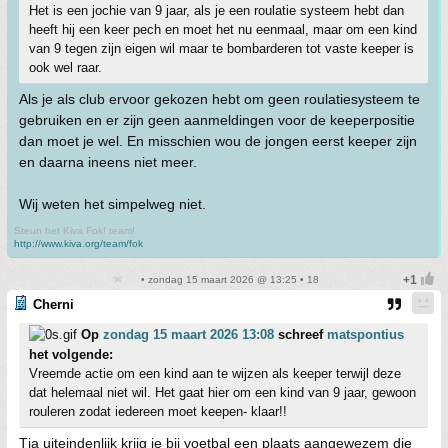
Het is een jochie van 9 jaar, als je een roulatie systeem hebt dan
heeft hij een keer pech en moet het nu eenmaal, maar om een kind
van 9 tegen zijn eigen wil maar te bombarderen tot vaste keeper is
ook wel raar.
Als je als club ervoor gekozen hebt om geen roulatiesysteem te
gebruiken en er zijn geen aanmeldingen voor de keeperpositie
dan moet je wel. En misschien wou de jongen eerst keeper zijn
en daarna ineens niet meer.
Wij weten het simpelweg niet.
Steun het Kiva Fok! team!
http://www.kiva.org/team/fok
• zondag 15 maart 2026 @ 13:25 • 18
Cherni
Op
zondag 15 maart 2026 13:08
schreef
matspontius
het volgende:
Vreemde actie om een kind aan te wijzen als keeper terwijl deze
dat helemaal niet wil. Het gaat hier om een kind van 9 jaar, gewoon
rouleren zodat iedereen moet keepen- klaar!!
Tja uiteindenlijk krijg je bij voetbal een plaats aangewezem die