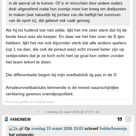
in de aanval uit te komen. Of is er misschien door andere ouders
druk uitgeoefend zodat hun zoontje meer kan kreeg om doelpunten
te maken (wat natuurlijk bij jochies van die leeftijd het summum
van de sport is), dat gebeurt ook vaak genoeg.
Als hij tot huilend toe niet wilde, lijkt het me zeer sterk dat hij de
beste keus was als keeper. En daar we het hier over de E-tjes
hebben, lijkt het me ook bijzonder sterk dat alle andere spelers
(op 1 na dan, die ook de pineut was) echt zoveel beter zijn op
veldposities dat je ze toch echt niet op goal kon zetten zonder
het team tekort te doen.
Die differentiatie begon bij mijn voetbalclub iig pas in de D.
Amateurvoetbalclubs kennende is de meest waarschijnlijke
verklaring gewoon vriendjespolitiek.
"Pools are perfect for holding water"
• zondag 15 maart 2026 @ 17:57 • 29
#ANONIEM
Op
zondag 15 maart 2026 15:03
schreef
SebbeSwensje
het volgende: