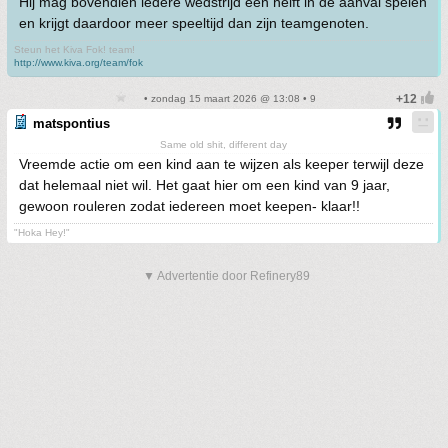
Hij mag bovendien iedere wedstrijd een helft in de aanval spelen
en krijgt daardoor meer speeltijd dan zijn teamgenoten.
Steun het Kiva Fok! team!
http://www.kiva.org/team/fok
• zondag 15 maart 2026 @ 13:08 • 9
matspontius
Same old shit, different day
Vreemde actie om een kind aan te wijzen als keeper terwijl deze
dat helemaal niet wil. Het gaat hier om een kind van 9 jaar,
gewoon rouleren zodat iedereen moet keepen- klaar!!
"Hoka Hey!"
▼ Advertentie door Refinery89