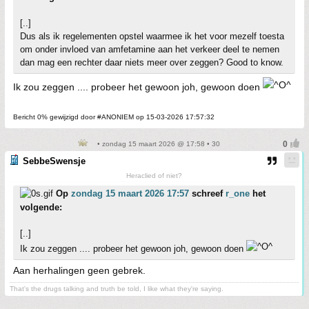
[..]
Dus als ik regelementen opstel waarmee ik het voor mezelf toesta
om onder invloed van amfetamine aan het verkeer deel te nemen
dan mag een rechter daar niets meer over zeggen? Good to know.
Ik zou zeggen .... probeer het gewoon joh, gewoon doen
Bericht 0% gewijzigd door #ANONIEM op 15-03-2026 17:57:32
• zondag 15 maart 2026 @ 17:58 • 30
SebbeSwensje
Heraclied of niet?
Op
zondag 15 maart 2026 17:57
schreef
r_one
het
volgende:
[..]
Ik zou zeggen .... probeer het gewoon joh, gewoon doen
Aan herhalingen geen gebrek.
That's the drugs talking and truth be told, I like what they're saying.