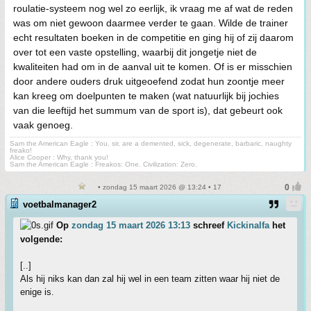
roulatie-systeem nog wel zo eerlijk, ik vraag me af wat de reden
was om niet gewoon daarmee verder te gaan. Wilde de trainer
echt resultaten boeken in de competitie en ging hij of zij daarom
over tot een vaste opstelling, waarbij dit jongetje niet de
kwaliteiten had om in de aanval uit te komen. Of is er misschien
door andere ouders druk uitgeoefend zodat hun zoontje meer
kan kreeg om doelpunten te maken (wat natuurlijk bij jochies
van die leeftijd het summum van de sport is), dat gebeurt ook
vaak genoeg.
Sam the American Eagle : You, sir, are a demented, sick, degenerate, barbaric, naughty
freako!
Alice Cooper : Why, thank you!
Sam the American Eagle : Freakos: One. Civilization: Zero.
• zondag 15 maart 2026 @ 13:24 • 17
voetbalmanager2
Op
zondag 15 maart 2026 13:13
schreef
Kickinalfa
het
volgende:
[..]
Als hij niks kan dan zal hij wel in een team zitten waar hij niet de
enige is.