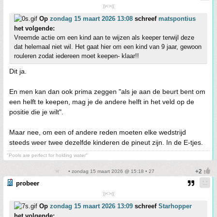
))<>((
Op
zondag 15 maart 2026 13:08
schreef
matspontius
het volgende:
Vreemde actie om een kind aan te wijzen als keeper terwijl deze
dat helemaal niet wil. Het gaat hier om een kind van 9 jaar, gewoon
rouleren zodat iedereen moet keepen- klaar!!
Dit ja.
En men kan dan ook prima zeggen "als je aan de beurt bent om
een helft te keepen, mag je de andere helft in het veld op de
positie die je wilt".
Maar nee, om een of andere reden moeten elke wedstrijd
steeds weer twee dezelfde kinderen de pineut zijn. In de E-tjes.
"Pools are perfect for holding water"
• zondag 15 maart 2026 @ 15:18 • 27
probeer
))<>((
Op
zondag 15 maart 2026 13:09
schreef
Starhopper
het volgende: