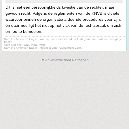
Dit is niet een persoonlijkheids kwestie van de rechter, maar
gewoon recht. Volgens de reglementen van de KNVB is dit iets
waarvoor binnen de organisatie afdoende procedures voor zijn,
en daarmee ligt het niet op het vlak van de rechtspraak om zich
ermee te bemoeien.
Sam the American Eagle : You, sir, are a demented, sick, degenerate, barbaric, naughty
freako!
Alice Cooper : Why, thank you!
Sam the American Eagle : Freakos: One. Civilization: Zero.
▼ Advertentie door Refinery89