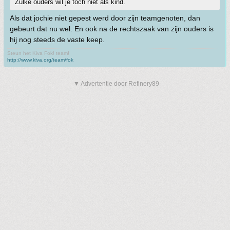
Zulke ouders wil je toch niet als kind.
Als dat jochie niet gepest werd door zijn teamgenoten, dan
gebeurt dat nu wel. En ook na de rechtszaak van zijn ouders is
hij nog steeds de vaste keep.
Steun het Kiva Fok! team!
http://www.kiva.org/team/fok
▼ Advertentie door Refinery89