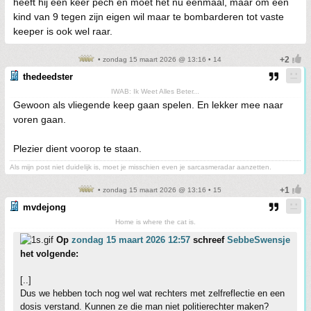
heeft hij een keer pech en moet het nu eenmaal, maar om een
kind van 9 tegen zijn eigen wil maar te bombarderen tot vaste
keeper is ook wel raar.
• zondag 15 maart 2026 @ 13:16 • 14
thedeedster
IWAB: Ik Weet Alles Beter...
Gewoon als vliegende keep gaan spelen. En lekker mee naar
voren gaan.
Plezier dient voorop te staan.
Als mijn post niet duidelijk is, moet je misschien even je sarcasmeradar aanzetten.
• zondag 15 maart 2026 @ 13:16 • 15
mvdejong
Home is where the cat is.
Op
zondag 15 maart 2026 12:57
schreef
SebbeSwensje
het volgende:
[..]
Dus we hebben toch nog wel wat rechters met zelfreflectie en een
dosis verstand. Kunnen ze die man niet politierechter maken?