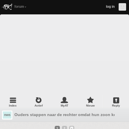
forum
log in
Index
Actief
MyAT
Nieuw
Reply
Ouders stappen naar de rechter omdat hun zoon keeper i
nws
1
2