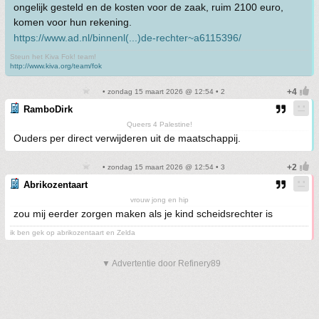
ongelijk gesteld en de kosten voor de zaak, ruim 2100 euro,
komen voor hun rekening.
https://www.ad.nl/binnenl(...)de-rechter~a6115396/
Steun het Kiva Fok! team!
http://www.kiva.org/team/fok
• zondag 15 maart 2026 @ 12:54 • 2
RamboDirk
Queers 4 Palestine!
Ouders per direct verwijderen uit de maatschappij.
• zondag 15 maart 2026 @ 12:54 • 3
Abrikozentaart
vrouw jong en hip
zou mij eerder zorgen maken als je kind scheidsrechter is
ik ben gek op abrikozentaart en Zelda
▼ Advertentie door Refinery89