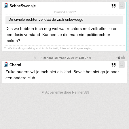
SebbeSwensje
Heraclied of niet?
De civiele rechter verklaarde zich onbevoegd
Dus we hebben toch nog wel wat rechters met zelfreflectie en
een dosis verstand. Kunnen ze die man niet politierechter
maken?
That's the drugs talking and truth be told, I like what they're saying.
• zondag 15 maart 2026 @ 12:59 • 6
Cherni
Zulke ouders wil je toch niet als kind. Bevalt het niet ga je naar
een andere club.
▼ Advertentie door Refinery89