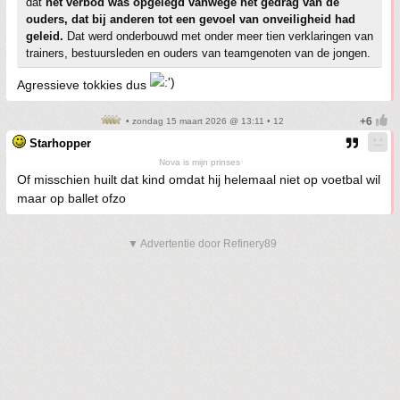
dat
het verbod was opgelegd vanwege het gedrag van de
ouders, dat bij anderen tot een gevoel van onveiligheid had
geleid.
Dat werd onderbouwd met onder meer tien verklaringen van
trainers, bestuursleden en ouders van teamgenoten van de jongen.
Agressieve tokkies dus
• zondag 15 maart 2026 @ 13:11 • 12
Starhopper
Nova is mijn prinses
Of misschien huilt dat kind omdat hij helemaal niet op voetbal wil
maar op ballet ofzo
▼ Advertentie door Refinery89