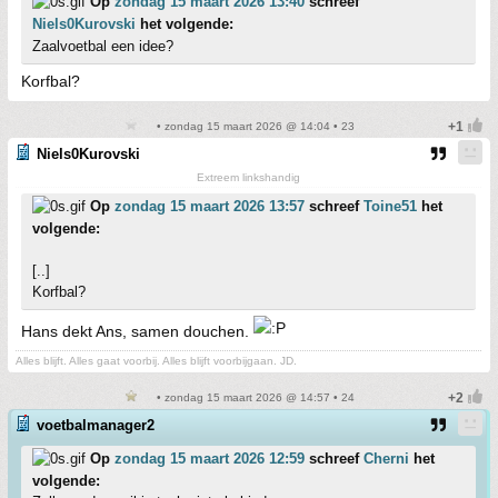
Op
zondag 15 maart 2026 13:40
schreef
Niels0Kurovski
het volgende:
Zaalvoetbal een idee?
Korfbal?
• zondag 15 maart 2026 @ 14:04 • 23
Niels0Kurovski
Extreem linkshandig
Op
zondag 15 maart 2026 13:57
schreef
Toine51
het
volgende:
[..]
Korfbal?
Hans dekt Ans, samen douchen.
Alles blijft. Alles gaat voorbij. Alles blijft voorbijgaan. JD.
• zondag 15 maart 2026 @ 14:57 • 24
voetbalmanager2
Op
zondag 15 maart 2026 12:59
schreef
Cherni
het
volgende: